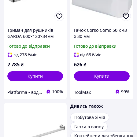
Тримач для рушників
Гачок Corso Como 50 х 43
GARDA 600×120×34мм
х 30 мм
подвійний CORSO арт.
Готово до відправки
Готово до відправки
(9680501)
278
63
від
₴
/міс
від
₴
/міс
2 785
₴
626
₴
Купити
Купити
100%
99%
Platforma - водопостачання, опалення та каналізація - обладнання та комплектуючі
ToolMax
Дивись також
Побутова хімія
Гачки в ванну
Контейнери для зберігання 