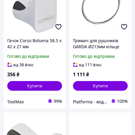
Гачок Corso Bolsena 58.5 х
Тримач для рушників
42 х 27 мм
GARDA Ø213мм кільце
Corso
Готово до відправки
Готово до відправки
36
111
від
₴
/міс
від
₴
/міс
356
₴
1 111
₴
Купити
Купити
99%
100%
ToolMax
Platforma - водопостачання, опалення та каналізація - обладнання та комплектуючі