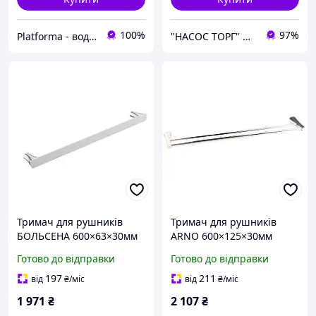
100%
97%
Platforma - водопостачання, опалення та каналізація - обладнання та комплектуючі
"НАСОС ТОРГ" Насосне обладнання, інструменти, освітлення
Тримач для рушників
Тримач для рушників
БОЛЬСЕНА 600×63×30мм
ARNO 600×125×30мм
Corso
подвійний Corso
Готово до відправки
Готово до відправки
197
211
від
₴
/міс
від
₴
/міс
1 971
₴
2 107
₴