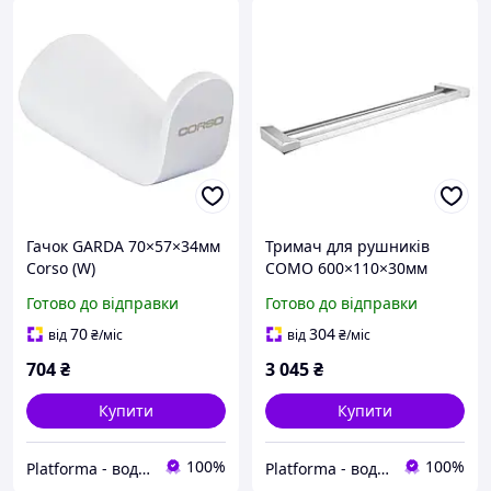
Гачок GARDA 70×57×34мм
Тримач для рушників
Corso (W)
COMO 600×110×30мм
подвійний Corso
Готово до відправки
Готово до відправки
70
304
від
₴
/міс
від
₴
/міс
704
₴
3 045
₴
Купити
Купити
100%
100%
Platforma - водопостачання, опалення та каналізація - обладнання та комплектуючі
Platforma - водопостачання, опалення та каналізація - обладнання та комплектуючі