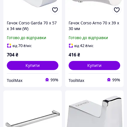
Гачок Corso Garda 70 х 57
Гачок Corso Arno 70 х 39 х
х 34 мм (W)
30 мм
Готово до відправки
Готово до відправки
70
42
від
₴
/міс
від
₴
/міс
704
₴
416
₴
Купити
Купити
99%
99%
ToolMax
ToolMax