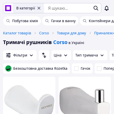
В категорії
Побутова хімія
Гачки в ванну
Контейнери д
Каталог товарів
Corso
Товари для дому
Тримачі рушників
Corso
в Україні
Фільтри
Ціна
Тип тримача
Т
Безкоштовна доставка Rozetka
Гачок
Попе