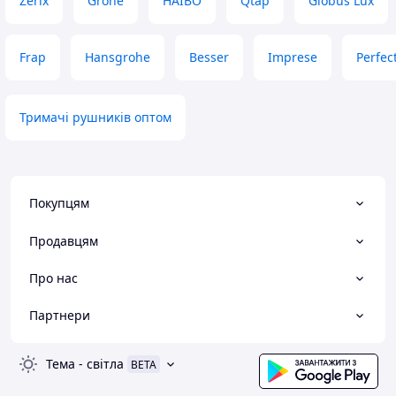
Zerix
Grohe
HAIBO
Qtap
Globus Lux
Frap
Hansgrohe
Besser
Imprese
Perfec
Тримачі рушників оптом
Покупцям
Продавцям
Про нас
Партнери
Тема
-
світла
BETA