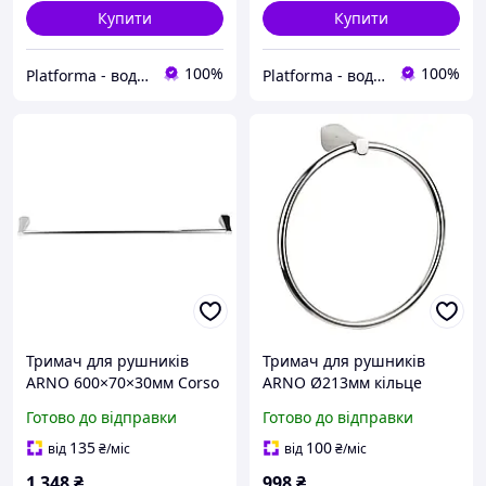
Купити
Купити
100%
100%
Platforma - водопостачання, опалення та каналізація - обладнання та комплектуючі
Platforma - водопостачання, опалення та каналізація - обладнання та комплектуючі
Тримач для рушників
Тримач для рушників
ARNO 600×70×30мм Corso
ARNO Ø213мм кільце
Corso
Готово до відправки
Готово до відправки
135
100
від
₴
/міс
від
₴
/міс
1 348
₴
998
₴