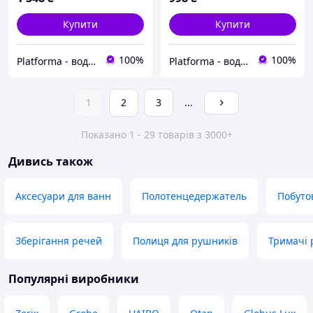
Купити
Купити
100%
100%
Platforma - водопостачання, опалення та каналізація - обладнання та комплектуючі
Platforma - водопостачання, опалення та каналізація - обладнання та комплектуючі
1
2
3
...
Показано 1 - 29 товарів з 3000+
Дивись також
Аксесуари для ванн
Полотенцедержатель
Побуто
Зберігання речей
Полиця для рушників
Тримачі 
Популярні виробники