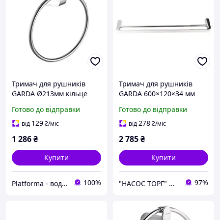
Тримач для рушників
Тримач для рушників
GARDA Ø213мм кільце
GARDA 600×120×34 мм
Corso (W)
подвійний ТМ CORSO
Готово до відправки
Готово до відправки
129
278
від
₴
/міс
від
₴
/міс
1 286
₴
2 785
₴
Купити
Купити
100%
97%
Platforma - водопостачання, опалення та каналізація - обладнання та комплектуючі
"НАСОС ТОРГ" Насосне обладнання, інструменти, освітлення