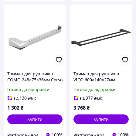
Тримач для рушників
Тримач для рушників
COMO 248×75×36мм Corso
VICO 600×140×27мм
подвійний Corso (B)
Готово до відправки
Готово до відправки
130
377
від
₴
/міс
від
₴
/міс
1 302
₴
3 768
₴
Купити
Купити
100%
100%
Platforma - водопостачання, опалення та каналізація - обладнання та комплектуючі
Platforma - водопостачання, опалення та каналізація - обладнання та комплектуючі