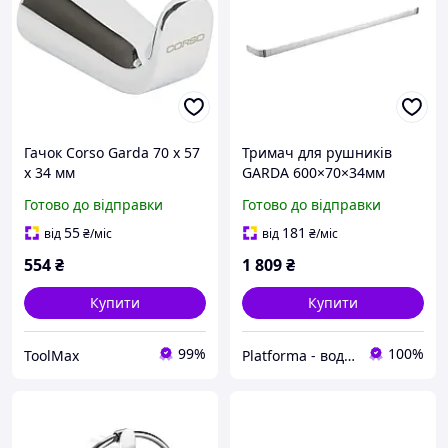
Гачок Corso Garda 70 х 57
Тримач для рушників
х 34 мм
GARDA 600×70×34мм
Corso (W)
Готово до відправки
Готово до відправки
55
181
від
₴
/міс
від
₴
/міс
554
₴
1 809
₴
Купити
Купити
99%
100%
ToolMax
Platforma - водопостачання, опалення та каналізація - обладнання та комплектуючі