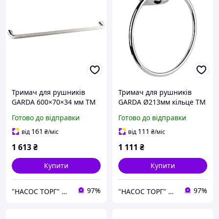
Тримач для рушників
Тримач для рушників
GARDA 600×70×34 мм ТМ
GARDA Ø213мм кільце ТМ
CORSO
CORSO
Готово до відправки
Готово до відправки
161
111
від
₴
/міс
від
₴
/міс
1 613
₴
1 111
₴
Купити
Купити
97%
97%
"НАСОС ТОРГ" Насосне обладнання, інструменти, освітлення
"НАСОС ТОРГ" Насосне обладнання, інструменти, освітлення