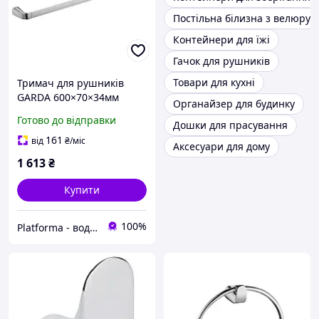
Постільна білизна з велюру
Контейнери для їжі
Гачок для рушників
Товари для кухні
Тримач для рушників
GARDA 600×70×34мм
Органайзер для будинку
CORSO арт.(9680502)
Готово до відправки
Дошки для прасування
161
від
₴
/міс
Аксесуари для дому
1 613
₴
Купити
100%
Platforma - водопостачання, опалення та каналізація - обладнання та комплектуючі