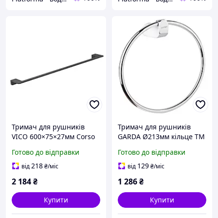
Тримач для рушників
Тримач для рушників
VICO 600×75×27мм Corso
GARDA Ø213мм кільце ТМ
(B)
CORSO (W)
Готово до відправки
Готово до відправки
218
129
від
₴
/міс
від
₴
/міс
2 184
₴
1 286
₴
Купити
Купити