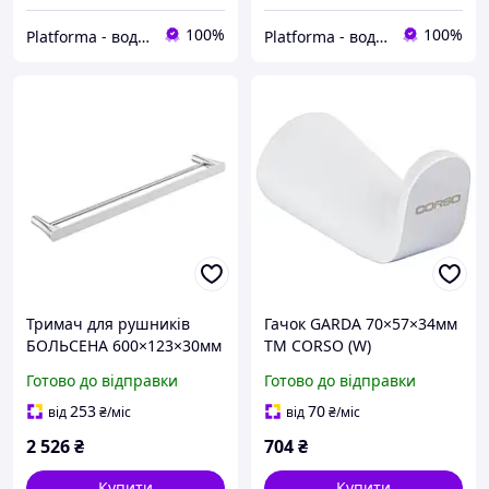
100%
100%
Platforma - водопостачання, опалення та каналізація - обладнання та комплектуючі
Platforma - водопостачання, опалення та каналізація - обладнання та комплектуючі
Тримач для рушників
Гачок GARDA 70×57×34мм
БОЛЬСЕНА 600×123×30мм
ТМ CORSO (W)
подвійний Corso
Готово до відправки
Готово до відправки
253
70
від
₴
/міс
від
₴
/міс
2 526
₴
704
₴
Купити
Купити