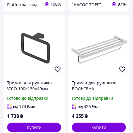
100%
97%
Platforma - водопостачання, опалення та каналізація - обладнання та комплектуючі
"НАСОС ТОРГ" Насосне обладнання, інструменти, освітлення
Тримач для рушників
Тримач для рушників
VICO 190×130×49мм
БОЛЬСЕНА
прямокутник Corso (B)
600×213×126мм полку
Готово до відправки
Готово до відправки
Corso
174
426
від
₴
/міс
від
₴
/міс
1 738
₴
4 255
₴
Купити
Купити