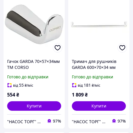
Гачок GARDA 70×57×34мм
Тримач для рушників
ТМ CORSO
GARDA 600×70×34 мм
CORSO ТМ (W)
Готово до відправки
Готово до відправки
55
181
від
₴
/міс
від
₴
/міс
554
₴
1 809
₴
Купити
Купити
97%
97%
"НАСОС ТОРГ" Насосне обладнання, інструменти, освітлення
"НАСОС ТОРГ" Насосне обладнання, інструменти, освітлення