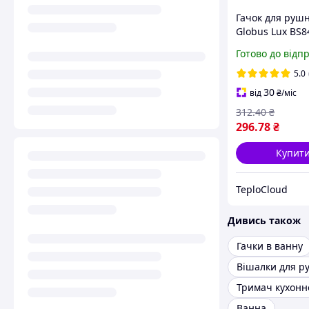
Гачок для рушн
Globus Lux BS8
нержавіюча ст
Готово до відп
SUS304 подвій
чорний матов
5.0
30
від
₴
/міс
312
.40
₴
296
.78
₴
Купит
TeploCloud
Дивись також
Гачки в ванну
Вішалки для р
Ванна