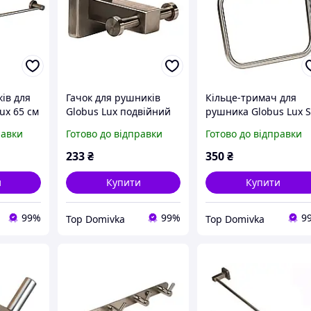
ів для
Гачок для рушників
Кільце-тримач для
ux 65 см
Globus Lux подвійний
рушника Globus Lux 
нержавіюча сталь
9407 SUS304
равки
Готово до відправки
Готово до відправки
нержавійка
233
₴
350
₴
и
Купити
Купити
99%
99%
9
Top Domivka
Top Domivka