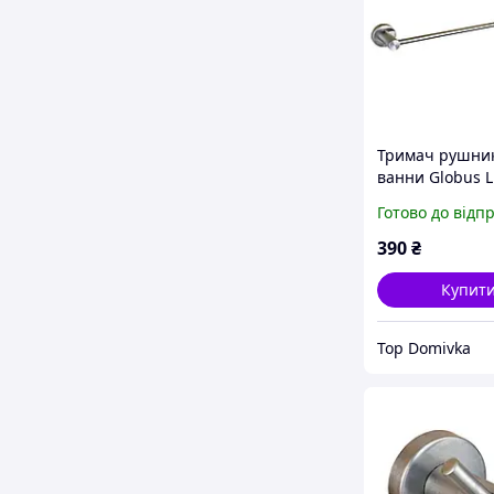
Тримач рушник
ванни Globus L
Готово до відп
390
₴
Купит
Top Domivka