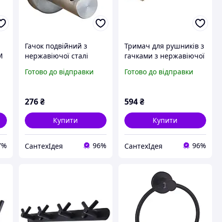
Гачок подвійний з
Тримач для рушників з
M
нержавіючої сталі
гачками з нержавіючої
Globus Lux
сталі Globus Lux хром
Готово до відправки
Готово до відправки
276
₴
594
₴
Купити
Купити
7%
96%
96%
СантехІдея
СантехІдея