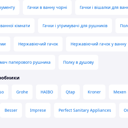
трументу
Гачки в ванну чорні
Гачки і вішалки для ван
 ванної кімнати
Гачки і утримувачі для рушників
Пол
ами
Нержавіючий гачок
Нержавіючий гачок у ванну
имач паперового рушника
Полку в душову
иробники
so
Grohe
HAIBO
Qtap
Kroner
Mexen
Besser
Imprese
Perfect Sanitary Appliances
O