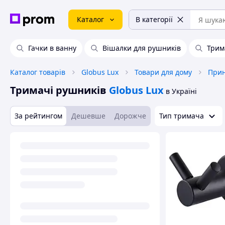
Каталог
В категорії
Гачки в ванну
Вішалки для рушників
Трим
Каталог товарів
Globus Lux
Товари для дому
Тримачі рушників
Globus Lux
в Україні
За рейтингом
Дешевше
Дорожче
Тип тримача