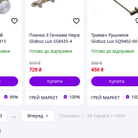
ий
Планка З Гачками Нерж
Тримач Рушників
415
Globus Lux SS8435-4
Globus Lux SQ9402-60
аль!
равки
Готово до відправки
Готово до відправки
810
₴
500
₴
729
₴
450
₴
и
Купити
Купити
99%
100%
10
ГРЕЙ МАРКЕТ
ГРЕЙ МАРКЕТ
3
...
Вперед
Показано 1 - 29 товарів з 1000+
ж