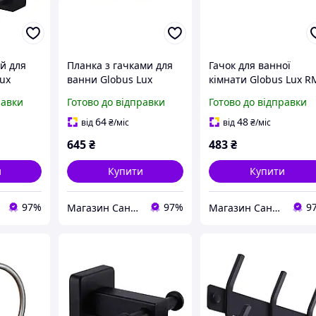
й для
Планка з гачками для
Гачок для ванної
ux
ванни Globus Lux
кімнати Globus Lux R
віюча
BS8435-4 чорна матова
1503-4 латунь хром
равки
Готово до відправки
Готово до відправки
чорний
SUS304
(000027020)
64
48
від
₴
/міс
від
₴
/міс
645
₴
483
₴
и
Купити
Купити
97%
97%
9
Магазин Сантехнік
Магазин Сантехнік