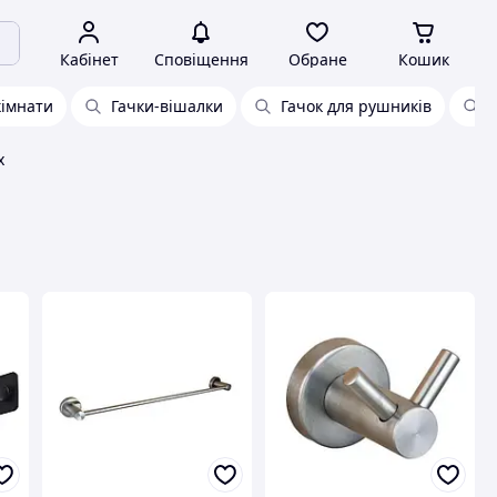
Кабінет
Сповіщення
Обране
Кошик
кімнати
Гачки-вішалки
Гачок для рушників
x