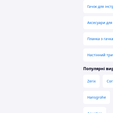
Гачок для інс
Аксесуари для
Планка з гачк
Настінний тр
Популярні в
Zerix
Cor
Hansgrohe