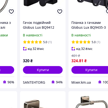
ника з
Гачок подвійний
Планка з гачками
алі
Globus Lux BQ9412
Globus Lux BQ9435-3
м
чорний матовий
чорна матова SUS304
равки
В наявності
В наявності
SUS304
5.0
(1)
5.0
(1)
32
32
від
₴
/міс
від
₴
/міс
401
₴
320
₴
324
.81
₴
и
Купити
Купити
96%
94%
10
SANTEHTORG
Mixer.km.ua