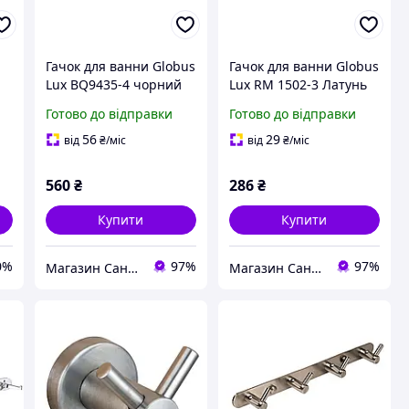
Гачок для ванни Globus
Гачок для ванни Globus
Lux BQ9435-4 чорний
Lux RM 1502-3 Латунь
матовий нержавіюча
Хром (000021387)
Готово до відправки
Готово до відправки
а
сталь
56
29
від
₴
/міс
від
₴
/міс
560
₴
286
₴
Купити
Купити
0%
97%
97%
Магазин Сантехнік
Магазин Сантехнік