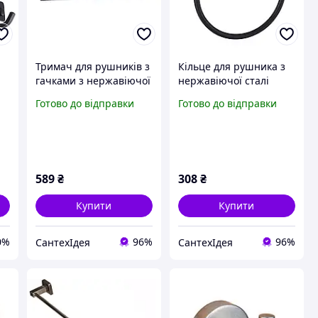
Тримач для рушників з
Кільце для рушника з
гачками з нержавіючої
нержавіючої сталі
сталі Globus Lux
Globus Lux Чорний
Готово до відправки
Готово до відправки
Чорний
589
₴
308
₴
Купити
Купити
0%
96%
96%
СантехІдея
СантехІдея