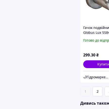
Гачок подвійн
Globus Lux SS8
Нержавіюча ст
Готово до відп
299
.30
₴
Купит
🛁Гiдромаркет ЗП
1
2
Дивись тако