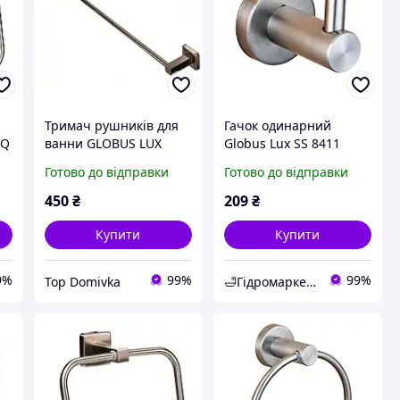
Тримач рушників для
Гачок одинарний
SQ
ванни GLOBUS LUX
Globus Lux SS 8411
SQ9402-60 см
Нержавіюча сталь!
Готово до відправки
Готово до відправки
нержавіюча сталь
SUS304
450
₴
209
₴
Купити
Купити
9%
99%
99%
Top Domivka
🛁Гiдромаркет ЗП