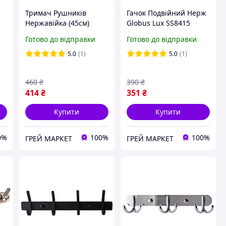
Тримач Рушників
Гачок Подвійний Нерж
Нержавійка (45см)
Globus Lux SS8415
а
Globus Lux SS8402-45
Готово до відправки
Готово до відправки
5.0
(1)
5.0
(1)
460
₴
390
₴
414
₴
351
₴
Купити
Купити
0%
100%
100%
ГРЕЙ МАРКЕТ
ГРЕЙ МАРКЕТ