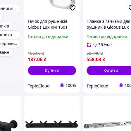
Вішалки для ванної кімнати
Гачок для рушників
Планка з гачками для
ників
Globus Lux RM 1501
рушників Globus Lux
латунний подвійний
SS8435-3 нержавіюча
Тримач для рушника на присосках
Готово до відправки
Готово до відправки
хром
сталь SUS304 настінн
Тримач для паперових рушників настінний
3х2
56
від
₴
/міс
 ванн
196
.90
₴
587
.40
₴
187
.06
₴
558
.03
₴
Купити
Купити
100%
10
TeploCloud
TeploCloud