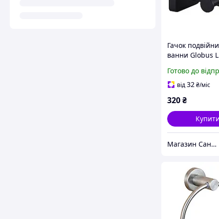
Гачок подвійни
ванни Globus L
BQ9412 нержа
Готово до відп
сталь SUS304 
матовий
32
від
₴
/міс
320
₴
Купит
Магазин Сантехнік