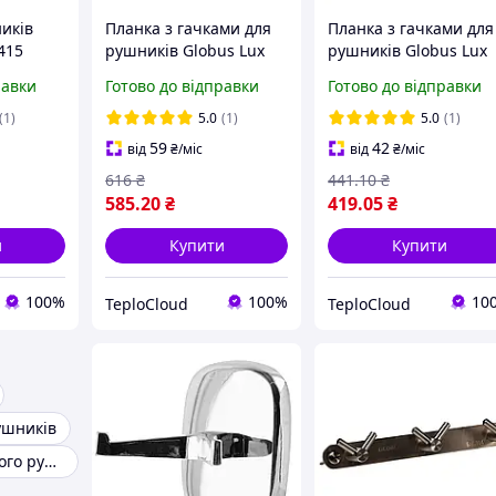
иків
Планка з гачками для
Планка з гачками для
415
рушників Globus Lux
рушників Globus Lux
аль
BQ9435-4 нержавіюча
BQ9435-3 нержавіюч
равки
Готово до відправки
Готово до відправки
ний
сталь SUS304 чорна
сталь SUS304 чорна
ий
матова на 4 гачки
матова на 3 гачки
(1)
5.0
(1)
5.0
(1)
59
42
від
₴
/міс
від
₴
/міс
616
₴
441
.10
₴
585
.20
₴
419
.05
₴
и
Купити
Купити
100%
100%
10
TeploCloud
TeploCloud
ушників
Тримач кухонного рушника