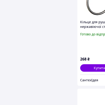
Кільце для руш
нержавіючої ст
Globus Lux хро
Готово до відп
268
₴
Купит
СантехІдея