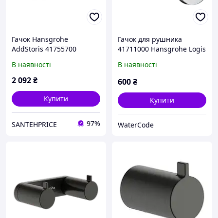
Гачок Hansgrohe
Гачок для рушника
AddStoris 41755700
41711000 Hansgrohe Logis
подвійний білий матовий
Universal, хром
В наявності
В наявності
2 092
₴
600
₴
Купити
Купити
97%
SANTEHPRICE
WaterCode