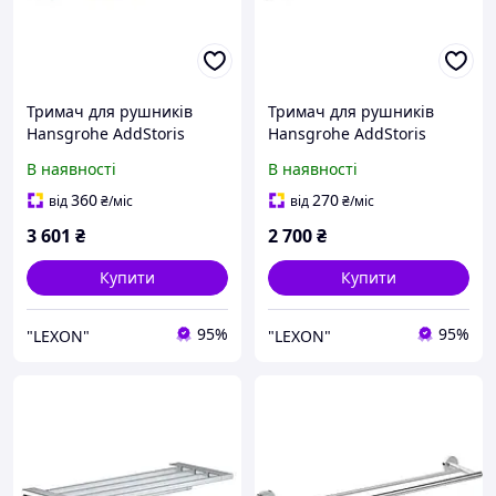
Тримач для рушників
Тримач для рушників
Hansgrohe AddStoris
Hansgrohe AddStoris
41743000
41747000
В наявності
В наявності
360
270
від
₴
/міс
від
₴
/міс
3 601
₴
2 700
₴
Купити
Купити
95%
95%
"LEXON"
"LEXON"