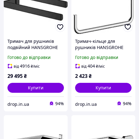
Тримач для рушників
Тримач-кільце для
подвійний HANSGROHE
рушників HANSGROHE
AXOR Universal 409мм
AddStoris 189мм метал
Готово до відправки
Готово до відправки
метал чорний 42821670
хром 41784000
4916
404
від
₴
/міс
від
₴
/міс
29 495
₴
2 423
₴
Купити
Купити
94%
94%
drop.in.ua
drop.in.ua