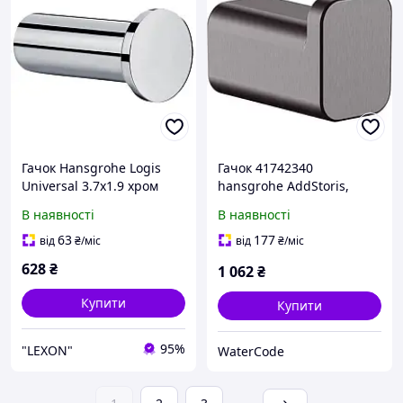
Гачок Hansgrohe Logis
Гачок 41742340
Universal 3.7х1.9 хром
hansgrohe AddStoris,
(41711000)
чорний матовий хром
В наявності
В наявності
63
177
від
₴
/міс
від
₴
/міс
628
₴
1 062
₴
Купити
Купити
95%
"LEXON"
WaterCode