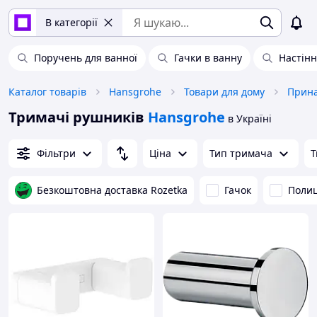
В категорії
Поручень для ванної
Гачки в ванну
Настінн
Каталог товарів
Hansgrohe
Товари для дому
Тримачі рушників
Hansgrohe
в Україні
Фільтри
Ціна
Тип тримача
Т
Безкоштовна доставка Rozetka
Гачок
Поли