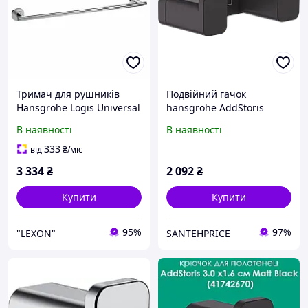
Тримач для рушників
Подвійний гачок
Hansgrohe Logis Universal
hansgrohe AddStoris
41716000
41755670 чорний
В наявності
В наявності
матовий
333
від
₴
/міс
3 334
₴
2 092
₴
Купити
Купити
95%
97%
"LEXON"
SANTEHPRICE