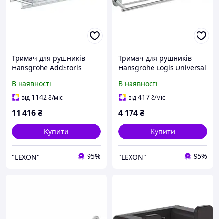
Тримач для рушників
Тримач для рушників
Hansgrohe AddStoris
Hansgrohe Logis Universal
Hansgrohe 41751000
41712000
В наявності
В наявності
1142
417
від
₴
/міс
від
₴
/міс
11 416
₴
4 174
₴
Купити
Купити
95%
95%
"LEXON"
"LEXON"