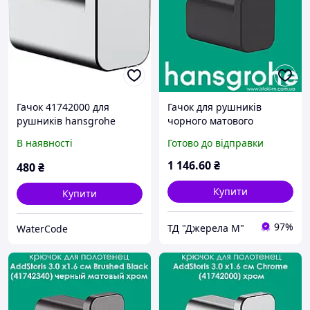
Гачок 41742000 для
Гачок для рушників
рушників hansgrohe
чорного матового
AddStoris, хром
кольору hansgrohe
В наявності
Готово до відправки
AddStoris Matt Black
(41742670)
1 146
.60
₴
480
₴
Купити
Купити
97%
ТД "Джерела М"
WaterCode