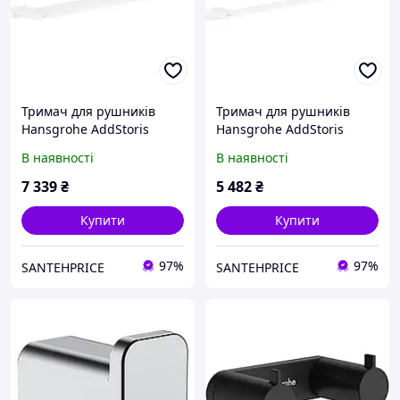
Тримач для рушників
Тримач для рушників
Hansgrohe AddStoris
Hansgrohe AddStoris
41743700 подвійний,
41747700 білий матовий
В наявності
В наявності
білий матовий
7 339
₴
5 482
₴
Купити
Купити
97%
97%
SANTEHPRICE
SANTEHPRICE