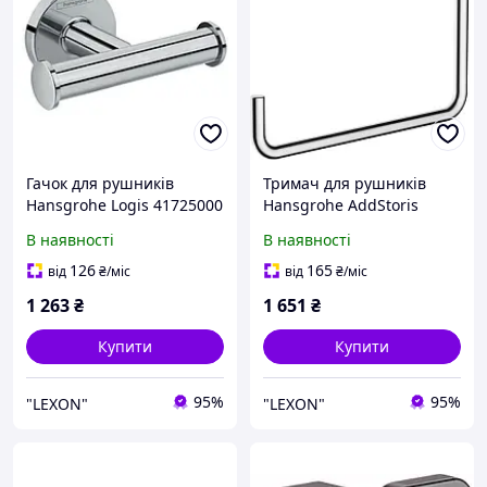
Гачок для рушників
Тримач для рушників
Hansgrohe Logis 41725000
Hansgrohe AddStoris
41754000
В наявності
В наявності
126
165
від
₴
/міс
від
₴
/міс
1 263
₴
1 651
₴
Купити
Купити
95%
95%
"LEXON"
"LEXON"