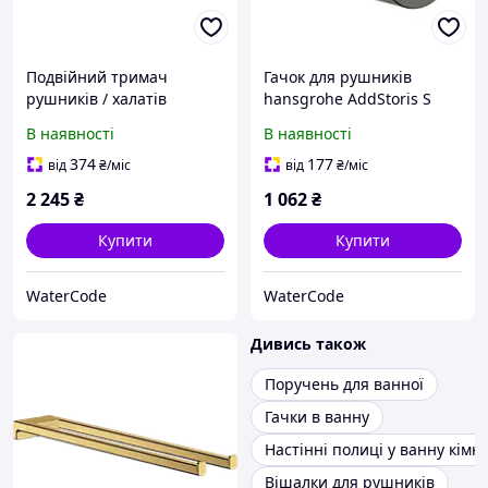
Подвійний тримач
Гачок для рушників
рушників / халатів
hansgrohe AddStoris S
hansgrohe AddStoris S
41762340, чорний
В наявності
В наявності
41785340, чорний
матовий хром
матовий хром
374
177
від
₴
/міс
від
₴
/міс
2 245
₴
1 062
₴
Купити
Купити
WaterCode
WaterCode
Дивись також
Поручень для ванної
Гачки в ванну
Настінні полиці у ванну кімн
Вішалки для рушників