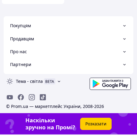
Покупцям
Продавцям
Про нас
Партнери
Тема
-
світла
BETA
© Prom.ua — маркетплейс України, 2008-2026
Наскільки
Розказати
зручно на Промі?