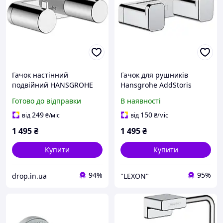
Гачок настінний
Гачок для рушників
подвійний HANSGROHE
Hansgrohe AddStoris
AddStoris метал хром
Chrome 41755000
Готово до відправки
В наявності
41785000
249
150
від
₴
/міс
від
₴
/міс
1 495
₴
1 495
₴
Купити
Купити
94%
95%
drop.in.ua
"LEXON"