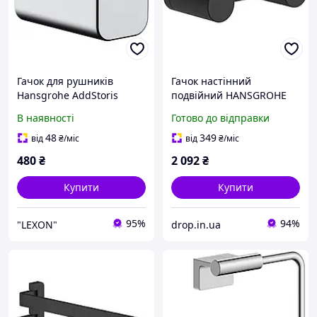
Гачок для рушників
Гачок настінний
Hansgrohe AddStoris
подвійний HANSGROHE
Chrome 41742000
AddStoris метал чорний
В наявності
Готово до відправки
41785670
48
349
від
₴
/міс
від
₴
/міс
480
₴
2 092
₴
Купити
Купити
95%
94%
"LEXON"
drop.in.ua