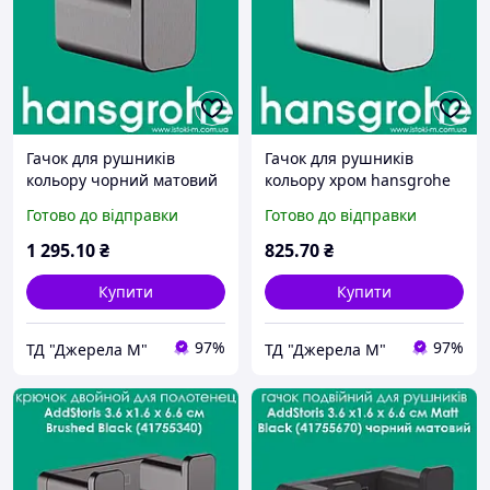
Гачок для рушників
Гачок для рушників
кольору чорний матовий
кольору хром hansgrohe
хром hansgrohe AddStoris
AddStoris Chrome
Готово до відправки
Готово до відправки
Brushed Black (41742340)
(41742000)
1 295
.10
₴
825
.70
₴
Купити
Купити
97%
97%
ТД "Джерела М"
ТД "Джерела М"