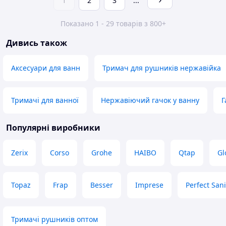
1
2
3
...
Показано 1 - 29 товарів з 800+
Дивись також
Аксесуари для ванн
Тримач для рушників нержавійка
Тримачі для ванної
Нержавіючий гачок у ванну
Г
Популярні виробники
Zerix
Corso
Grohe
HAIBO
Qtap
Gl
Topaz
Frap
Besser
Imprese
Perfect San
Тримачі рушників оптом