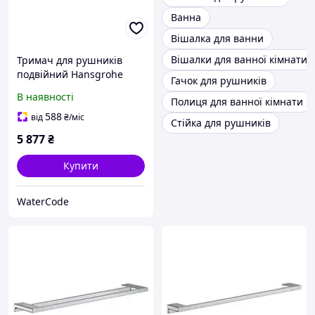
Ванна
Вішалка для ванни
Вішалки для ванної кімнати
Тримач для рушників
подвійний Hansgrohe
Гачок для рушників
AddStoris 44.5 см Polished
В наявності
Полиця для ванної кімнати
Gold Optic (41770990),
золото
588
від
₴
/міс
Стійка для рушників
5 877
₴
Купити
WaterCode