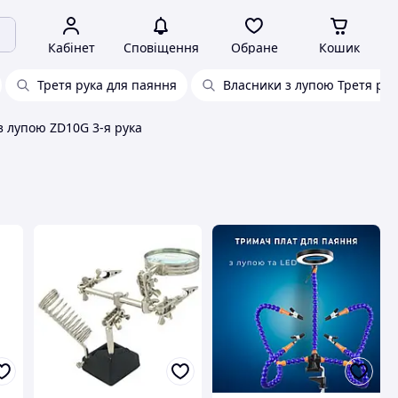
Кабінет
Сповіщення
Обране
Кошик
Третя рука для паяння
Власники з лупою Третя рук
з лупою ZD10G 3-я рука