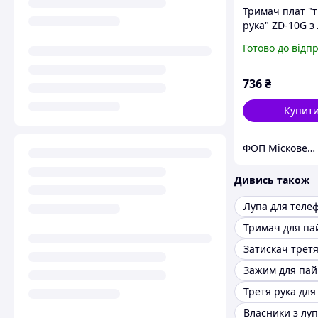
Тримач плат "
рука" ZD-10G з
60 мм + підста
Готово до відп
паяльника
736
₴
Купит
ФОП Місковець О.Г.
Дивись також
Лупа для теле
Затискач третя
Третя рука для