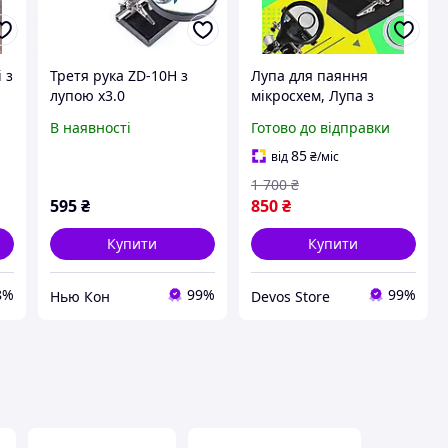
 з
Третя рука ZD-10H з
Лупа для паяння
я
лупою х3.0
мікросхем, Лупа з
тримаем для роботи
В наявності
Готово до відправки
(Лупа до 10х, З
підсвічуванням), 3тя
85
від
₴
/міс
рука, DVS
1 700
₴
595
₴
850
₴
Купити
Купити
8%
99%
99%
Нью Кон
Devos Store