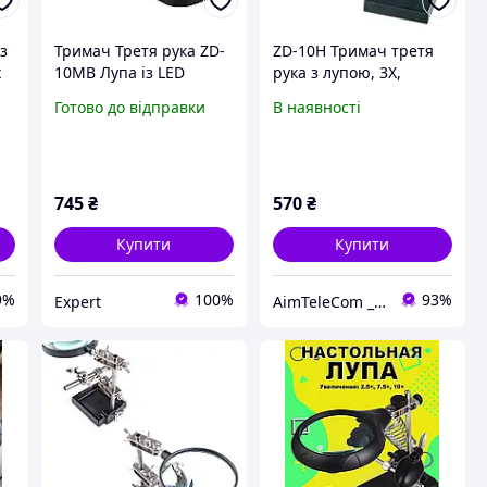
 з
Тримач Третя рука ZD-
ZD-10H Тримач третя
х
10MB Лупа із LED
рука з лупою, 3X,
підсвічуванням
Ø90мм, Zhongdi
Готово до відправки
В наявності
Підставка для
паяльника Gray-Black
745
₴
570
₴
Купити
Купити
9%
100%
93%
Expert
AimTeleCom _ www.aimtele.kiev.ua