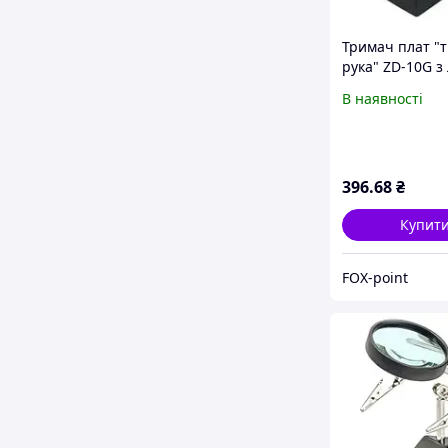
Тримач плат "
рука" ZD-10G з
60мм + підстав
В наявності
паяльника
396
.68
₴
Купит
FOX-point