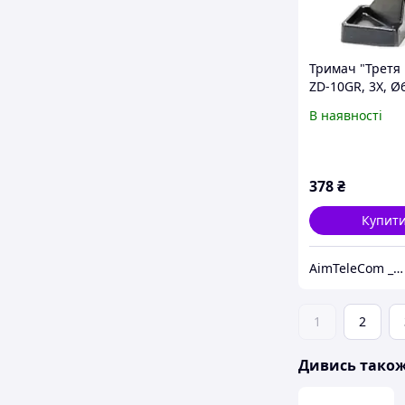
Тримач "Третя 
ZD-10GR, 3Х, Ø
підставка з лу
В наявності
двома крокоди
ZD10GR, Zhong
378
₴
Купит
AimTeleCom _ www.aimtele.kiev.ua
1
2
Дивись тако