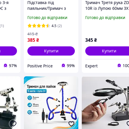
 3-я
Підставка під
Тримач Третя рука ZD
C з
паяльник/Тримач з
10R із Лупою 60мм 3X
м
лупою "Третя рука" ZD-
Black-Silver
Готово до відправки
Готово до відправки
10G
(1)
4.5
(2)
415
₴
385
₴
345
₴
и
Купити
Купити
97%
99%
10
Positive Price
Expert