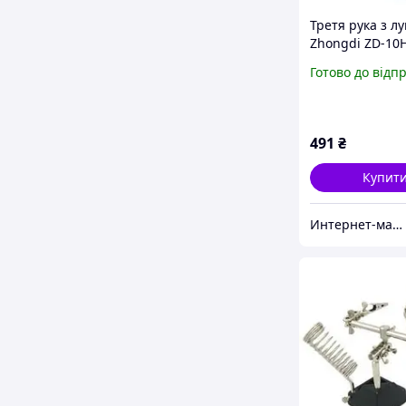
Третя рука з л
Zhongdi ZD-10
3x
Готово до відп
491
₴
Купит
Интернет-магазин "RADIOMART"