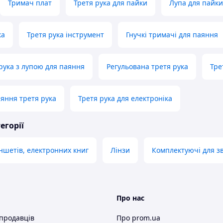
Тримач плат
Третя рука для пайки
Лупа для пайки
ка
Третя рука інструмент
Гнучкі тримачі для паяння
рука з лупою для паяння
Регульована третя рука
Тре
яння третя рука
Третя рука для електроніка
егорії
ншетів, електронних книг
Лінзи
Комплектуючі для з
Про нас
 продавців
Про prom.ua