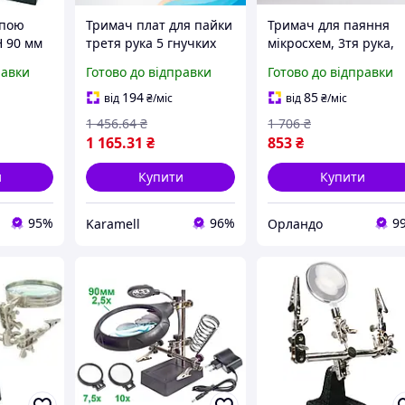
упою
Тримач плат для пайки
Тримач для паяння
H 90 мм
третя рука 5 гнучких
мікросхем, 3тя рука,
валів лупа 3х з LED
Тримач для паяння
равки
Готово до відправки
Готово до відправки
підсвіткою 3 режими
(Лупа до 10х, З
10 рівнів яскравості
підсвічуванням), OLN
194
85
від
₴
/міс
від
₴
/міс
USB 5 В струбцина до
1 456
.64
₴
1 706
₴
4.5
1 165
.31
₴
853
₴
и
Купити
Купити
95%
96%
9
Karamell
Орландо