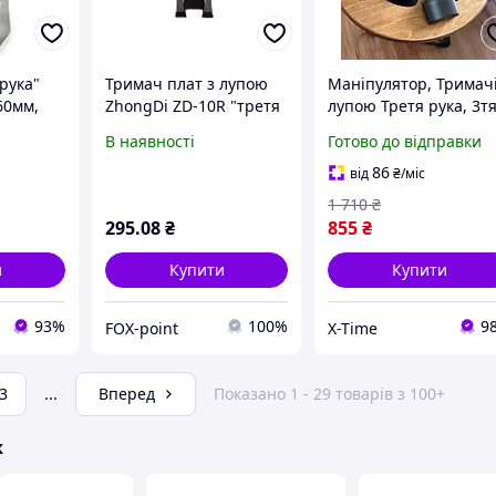
рука"
Тримач плат з лупою
Маніпулятор, Тримачі
60мм,
ZhongDi ZD-10R "третя
лупою Третя рука, 3т
пою та
рука" 3X, D-60мм
рука (Лупа до 10х, З
В наявності
Готово до відправки
лами
підсвічуванням), XTM
di
86
від
₴
/міс
1 710
₴
295
.08
₴
855
₴
и
Купити
Купити
93%
100%
9
FOX-point
X-Time
3
...
Вперед
Показано 1 - 29 товарів з 100+
ж