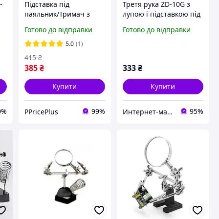
-
Підставка під
Третя рука ZD-10G з
паяльник/Тримач з
лупою і підставкою під
лупою "Третя рука" ZD-
паяльник
Готово до відправки
Готово до відправки
10G
5.0
(1)
415
₴
385
₴
333
₴
Купити
Купити
0%
99%
95%
PPricePlus
Интернет-магазин "RADIOMART"