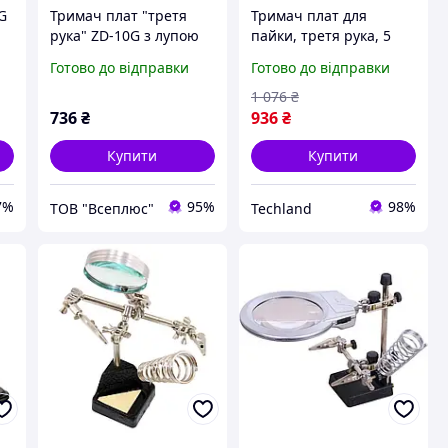
G
Тримач плат "третя
Тримач плат для
рука" ZD-10G з лупою
пайки, третя рука, 5
60 мм + підставка
гнучких валів, з лупою
Готово до відправки
Готово до відправки
паяльника
та LED, 3
температурних
1 076
₴
режими, 10 рівнів
736
₴
936
₴
яскравості
Купити
Купити
7%
95%
98%
ТОВ "Всеплюс"
Techland