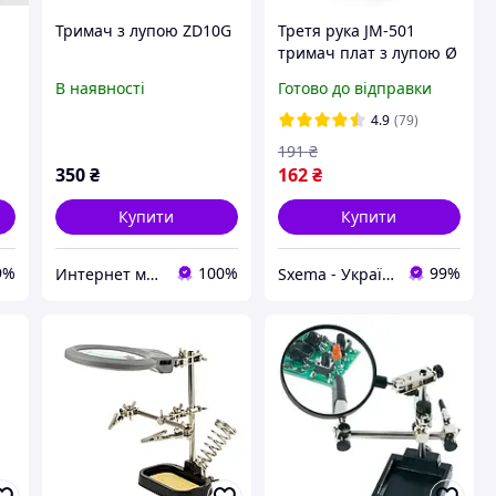
Тримач з лупою ZD10G
Третя рука JM-501
тримач плат з лупою Ø
60мм 2.5х
В наявності
Готово до відправки
4.9
(79)
191
₴
350
₴
162
₴
Купити
Купити
9%
100%
99%
Интернет магазин Radio-fan теле-радио товары.Антенны,тюнера и многое другое.
Sxema - Українский Інтернет Радіоринок