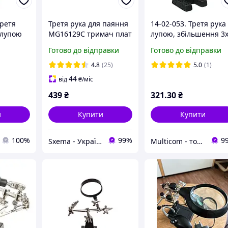
третя
Третя рука для паяння
14-02-053. Третя рука
 лупою
MG16129C тримач плат
лупою, збільшення 3
ка
із підставкою для
діам.-60мм, ZD-10D
Готово до відправки
Готово до відправки
паяльника лупа Ø 90мм
до 10x ZD-126-3
4.8
(25)
5.0
(1)
44
від
₴
/міс
439
₴
321
.30
₴
и
Купити
Купити
100%
99%
9
Sxema - Українский Інтернет Радіоринок
Multicom - товари ОПТОМ і в роздріб.