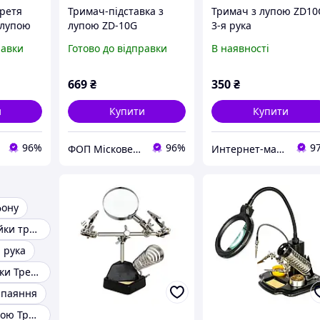
третя
Тримач-підставка з
Тримач з лупою ZD10
 лупою
лупою ZD-10G
3-я рука
вка
равки
Готово до відправки
В наявності
669
₴
350
₴
и
Купити
Купити
96%
96%
9
ФОП Місковець О.Г.
Интернет-магазин Tele-Radio | Теле-Радио товары.Приборы,мультиметры,градусники,паяльники и др.
фону
Тримач для пайки третя рука
 рука
Зажим для пайки Третя рука
 паяння
Власники з лупою Третя рука