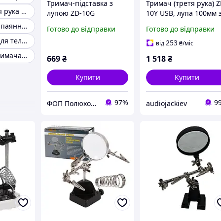
Тримач-підставка з
Тримач (третя рука) Z
Власники третя рука з лінзою
лупою ZD-10G
10Y USB, лупа 100мм 
LED, підставка під
Третя рука для паяння з підсвіткою
Готово до відправки
Готово до відправки
паяльник
Екранна лупа для телефону
253
від
₴
/міс
Третя рука з тримачами, що гнуться
669
₴
1 518
₴
Купити
Купити
97%
9
ФОП Полюхович Л.Г.
audiojackiev