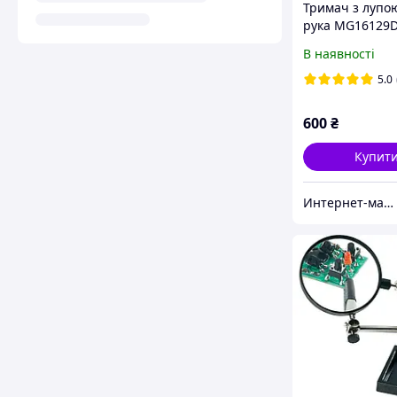
Тримач з лупою
рука MG16129D
підсвічування
В наявності
5.0
600
₴
Купит
Интернет-магазин Tele-Radio | Теле-Радио товары.Приборы,мультиметры,градусники,паяльники и др.