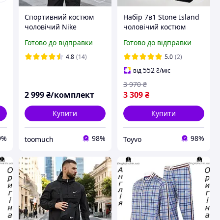
Спортивний костюм
Набір 7в1 Stone Island
чоловічий Nike
чоловічий костюм
плащівка чорний
спортивний світшот
Готово до відправки
Готово до відправки
демісезонний модний
штани футболка шорти
весна осінь для
кепка 2 пари
4.8
(14)
5.0
(2)
прогулянок
шкарпеток Toyvoo
552
від
₴
/міс
3 970
₴
2 999
₴/комплект
3 309
₴
Купити
Купити
9%
98%
98%
toomuch
Toyvo