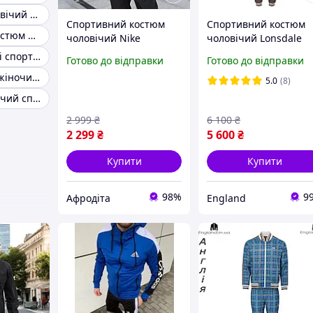
Стильний чоловічий спортивний костюм
Спортивний костюм
Спортивний костюм
Спортивний костюм чоловічий турція інтернет-магазин
чоловічий Nike
чоловічий Lonsdale
плащівка чорний
(Лонсдейл
Зручні чоловічі спортивні костюми весна-осінь
Готово до відправки
Готово до відправки
демісезонний модний
джентльмени)
Спорт костюм жіночий стильний
весна осінь для
Gentlemen з Англії в
5.0
(8)
прогулянок
клітинку
Модний чоловічий спортивний костюм весна-осінь
2 999
₴
6 100
₴
2 299
₴
5 600
₴
Купити
Купити
98%
9
Афродіта
England