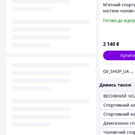
М'ятний спорт
костюм чолові
написами
Готово до відп
2 140
₴
Купит
GV_SHOP_UA — чоловічий одяг нового покоління
Дивись також