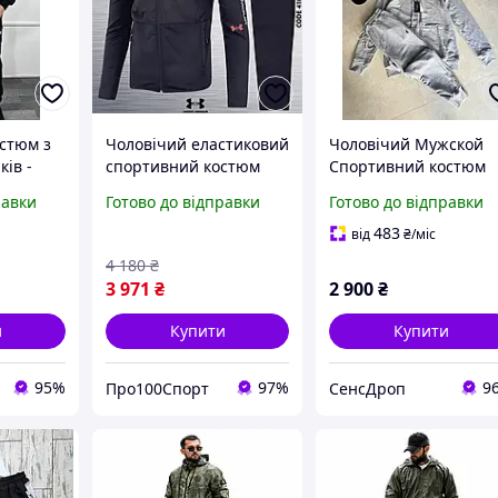
стюм з
Чоловічий еластиковий
Чоловічий Мужской
ків -
спортивний костюм
Спортивний костюм
ртивний
Under Armour р. 3XL(54)
Polo Ralph Lauren Gre
равки
Готово до відправки
Готово до відправки
483
від
₴
/міс
4 180
₴
3 971
₴
2 900
₴
и
Купити
Купити
95%
97%
9
Про100Спорт
СенсДроп