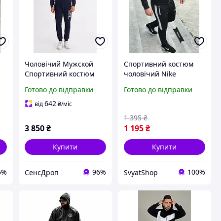
Чоловічий Мужской
Спортивний костюм
Спортивний костюм
чоловічий Nike
y
Armani Blue EA7
класичний чорний,
Готово до відправки
Готово до відправки
яскравий весняний
чоловічий спортивний
642
від
₴
/міс
одяг для прогулянок
1 395
₴
Найк
3 850
₴
1 195
₴
Купити
Купити
6%
96%
100%
СенсДроп
SvyatShop