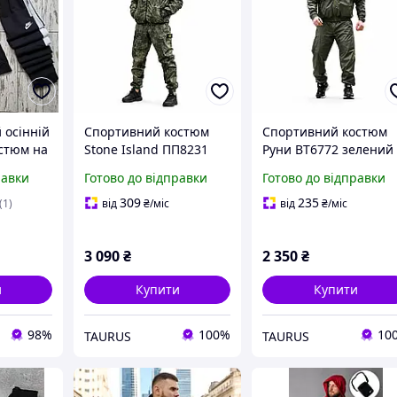
 осінній
Спортивний костюм
Спортивний костюм
стюм на
Stone Island ПП8231
Руни ВТ6772 зелений
 Найк,
хакі з плащівки з
демісезонний з
равки
Готово до відправки
Готово до відправки
ртивний
капюшоном
плащівки LAKE з DTF
зонний
демісезонний
принтом
309
235
(1)
від
₴
/міс
від
₴
/міс
тки
3 090
₴
2 350
₴
и
Купити
Купити
98%
100%
10
TAURUS
TAURUS