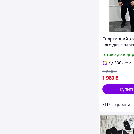
Спортивний ко
лого для чолові
Чоловічий спо
Готово до відп
костюм купити
330
від
₴
/міс
2 200
₴
1 980
₴
Купит
ELIS - крамниця спортивного одягу