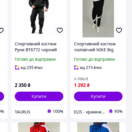
Спортивний костюм
Спортивний костюм
Руни ВТ6772 чорний
чоловічий NIKE Big
демісезонний з
Swoosh - Купити
Готово до відправки
Готово до відправки
плащівки LAKE з DTF
Чоловічий спортивний
принтом
костюм Найк Биг Свуш
235
215
від
₴
/міс
від
₴
/міс
1 700
₴
2 350
₴
1 292
₴
Купити
Купити
0%
100%
95%
TAURUS
ELIS - крамниця спортивного одягу