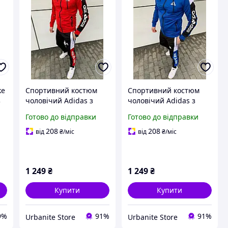
ke
Спортивний костюм
Спортивний костюм
з
чоловічий Adidas з
чоловічий Adidas з
,
капюшоном | Адідас
капюшоном | Адідас
Готово до відправки
Готово до відправки
осінній весняний
осінній весняний
 +
демісезонний |
демісезонний | синій
208
208
від
₴
/міс
від
₴
/міс
червоний
1 249
₴
1 249
₴
Купити
Купити
9%
91%
91%
Urbanite Store
Urbanite Store