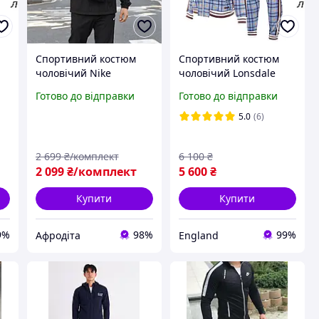
Спортивний костюм
Спортивний костюм
чоловічий Nike
чоловічий Lonsdale
плащівка чорний
(Лонсдейл
Готово до відправки
Готово до відправки
фірмовий
джентльмени)
демісезонний для
Gentlemen з Англії в
5.0
(6)
прогулянок весна осінь
клітинку
2 699
₴/комплект
6 100
₴
2 099
₴/комплект
5 600
₴
Купити
Купити
9%
98%
99%
Афродіта
England