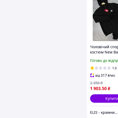
Чоловічий спо
костюм New Ba
горловиною
Готово до відп
1.0
317
від
₴
/міс
2 350
₴
1 903
.50
₴
Купит
ELIS - крамниця спортивного одягу