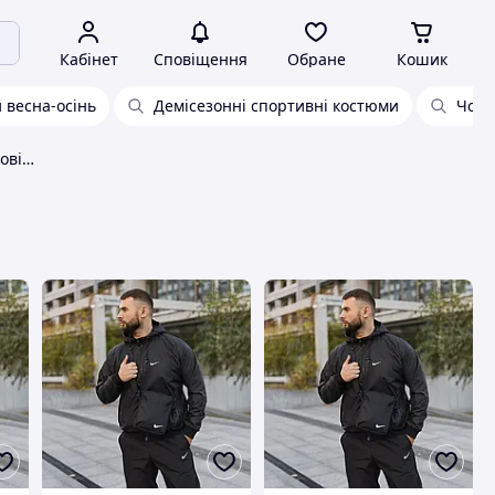
Кабінет
Сповіщення
Обране
Кошик
 весна-осінь
Демісезонні спортивні костюми
Чоло
Демісезонний спортивний чоловічий костюм для прогулянок