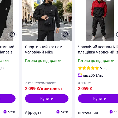
ртивний
Спортивний костюм
Чоловічий костюм Ni
lance з
чоловічий Nike
плащівка червоний і
плащівка чорний
чорним демісезонним
равки
Готово до відправки
Готово до відправки
фірмовий
Спортивний костюм
демісезонний для
Найк Анорак і Штани
(1)
5.0
(3)
прогулянок весна осінь
Барсетка
206
від
₴
/міс
2 699
₴/комплект
4 118
₴
2 099
₴/комплект
2 059
₴
и
Купити
Купити
95%
98%
9
Афродіта
nikiwear.ua