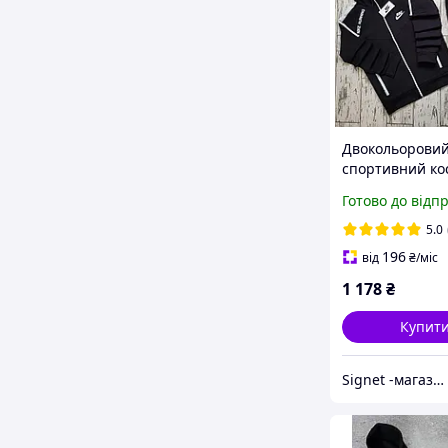
Двокольоровий
спортивний ко
блискавці Nike
Готово до відп
Чоловічий спо
костюм демісе
5.0
найк і шкарпе
196
від
₴
/міс
1 178
₴
Купит
Signet -магазин для всієї родини