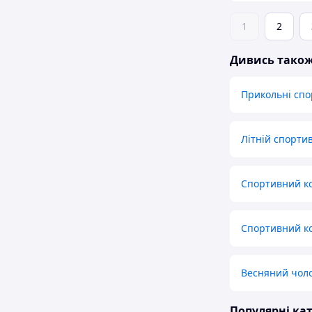
1
2
Дивись тако
Прикольні спо
Літній спорти
Спортивний ко
Спортивний ко
Весняний чол
Популярні кат