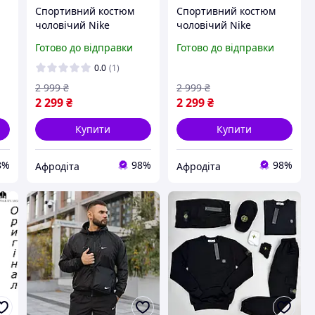
Спортивний костюм
Спортивний костюм
чоловічий Nike
чоловічий Nike
плащівка чорний
плащівка чорний
Готово до відправки
Готово до відправки
й
демісезонний модний
демісезонний модний
весна осінь для
весна осінь для
0.0
(1)
прогулянок
прогулянок
2 999
₴
2 999
₴
2 299
₴
2 299
₴
Купити
Купити
8%
98%
98%
Афродіта
Афродіта