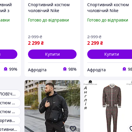
ивний
Спортивний костюм
Спортивний костюм
чий з
чоловічий Nike
чоловічий Nike
плащівка чорний
плащівка чорний
равки
Готово до відправки
Готово до відправки
демісезонний модний
демісезонний модни
весна осінь для
весна осінь для
прогулянок
прогулянок
2 999
₴
2 999
₴
2 299
₴
2 299
₴
и
Купити
Купити
99%
98%
9
Афродіта
Афродіта
ВЕСНЯНИЙ ЧОЛОВІЧИЙ КОСТЮМ
Спортивний костюм чоловічий Туреччина
Спортивний костюм жіночий весна-осінь
Демісезонні спортивні костюми
Чоловічий спортивний костюм для прогулянок