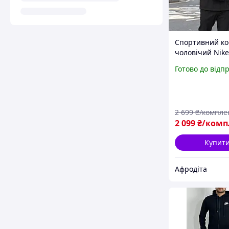
Спортивний к
чоловічий Nike
плащівка чорн
Готово до відп
фірмовий
демісезонний 
прогулянок вес
2 699
₴/компле
2 099
₴/комп
Купит
Афродіта