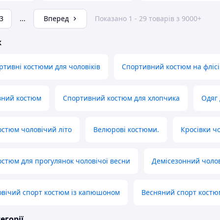
3
...
Вперед
Показано 1 - 29 товарів з 9000+
ж
ртивні костюми для чоловіків
Спортивний костюм на фліс
вний костюм
Спортивний костюм для хлопчика
Одяг 
стюм чоловічий літо
Велюрові костюми.
Кросівки чо
стюм для прогулянок чоловічої весни
Демісезонний чоло
овічий спорт костюм із капюшоном
Весняний спорт костю
егорії