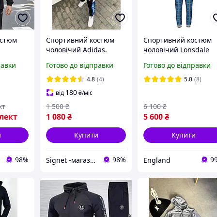
остюм
Спортивний костюм
Спортивний костюм
чоловічий Adidas.
чоловічий Lonsdale
ий
Спортивний костюм
(Лонсдейл
равки
Готово до відправки
Готово до відправки
Адідас
джентльмени)
для
Gentlemen з Англії в
4.8
(4)
5.0
(8)
на осінь
клітинку
180
від
₴
/міс
кт
1 500
₴
6 100
₴
лект
1 080
₴
5 600
₴
и
Купити
Купити
98%
98%
9
Signet -магазин для всієї родини
England