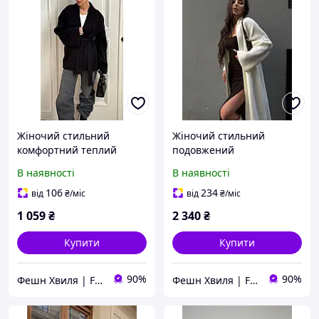
Жіночий стильний
Жіночий стильний
комфортний теплий
подовжений
демісезонний кардиган
демісезонний модний
В наявності
В наявності
чорний молочний 42-48
повсякденний кардиган
42-46
106
234
від
₴
/міс
від
₴
/міс
1 059
₴
2 340
₴
Купити
Купити
90%
90%
Фешн Хвиля | Fashion Wave
Фешн Хвиля | Fashion Wave