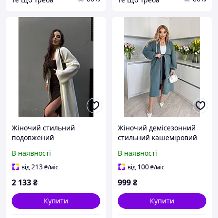
Жіночий стильний
Жіночий демісезонний
подовжений
стильний кашеміровий
демісезонний модний
подовжений кардиган
В наявності
В наявності
повсякденний кардиган
сіро-блакитного кольору
42-46
42-54 56-70
213
100
від
₴
/міс
від
₴
/міс
2 133
₴
999
₴
Купити
Купити