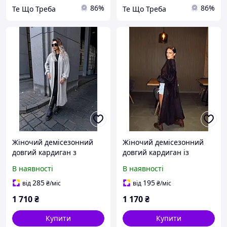
86%
86%
Те Що Треба
Те Що Треба
Жіночий демісезонний
Жіночий демісезонний
довгий кардиган з
довгий кардиган із
альпаки з поясом розмір
натуральної альпаки
В наявності
В наявності
універсальний
розмір універсальний 42-
48
285
195
від
₴
/міс
від
₴
/міс
1 710
₴
1 170
₴
Купити
Купити