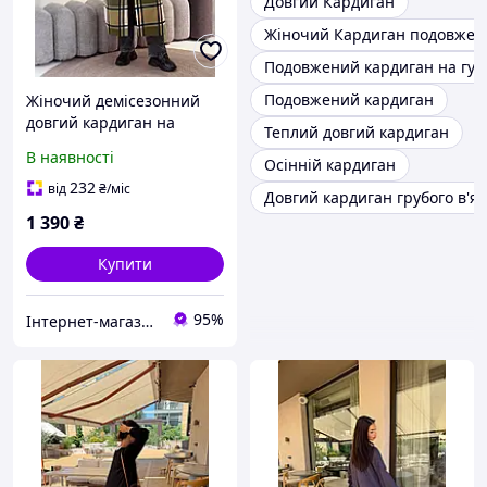
Довгий Кардиган
Жіночий Кардиган подовжен
Подовжений кардиган на гуд
Подовжений кардиган
Жіночий демісезонний
довгий кардиган на
Теплий довгий кардиган
ґудзиках із капюшоном із
В наявності
Осінній кардиган
турецького флісу в
клітинку розміри 48-58
232
від
₴
/міс
Довгий кардиган грубого в'я
1 390
₴
Купити
95%
Інтернет-магазин одягу та взуття KedON