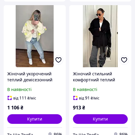
Жіночий укорочений
Жіночий стильний
теплий демісезонний
комфортний теплий
кардиган молочний 42-46
демісезонний кардиган
В наявності
В наявності
чорний молочний 42-48
111
91
від
₴
/міс
від
₴
/міс
1 106
₴
913
₴
Купити
Купити
86%
86%
Те Що Треба
Те Що Треба