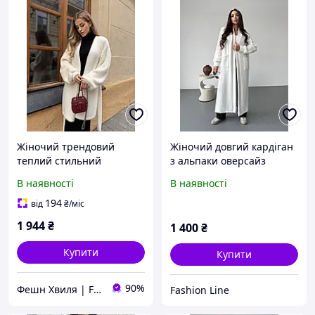
Жіночий трендовий
Жіночий довгий кардіган
теплий стильний
з альпаки оверсайз
демісезонний молочного
теплий в'язаний без
В наявності
В наявності
кольору кардиган 42-48
застібки з кишенями
демісезонний 42/48
194
від
₴
/міс
1 944
₴
1 400
₴
Купити
Купити
90%
Фешн Хвиля | Fashion Wave
Fashion Line