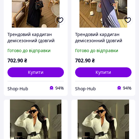
Трендовий кардиган
Трендовий кардиган
демісезонний (довгий
демісезонний (довгий
оверсайз, віскоза),
оверсайз, з віскози),
Готово до відправки
Готово до відправки
накидка для прогулянок
ідеальна модель для
чорний 42-48 арт. 873451
прогулянок графіт 42-48
702
.90
₴
702
.90
₴
арт. 873451
Купити
Купити
94%
94%
Shop-Hub
Shop-Hub