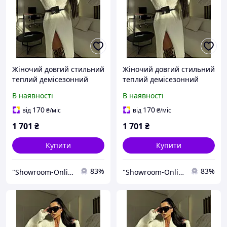
Жіночий довгий стильний
Жіночий довгий стильний
теплий демісезонний
теплий демісезонний
кардиган чорний молоко
кардиган чорний молоко
В наявності
В наявності
42-46
42-46
170
170
від
₴
/міс
від
₴
/міс
1 701
₴
1 701
₴
Купити
Купити
83%
83%
"Showroom-Online": Тисячі образів — один клік!
"Showroom-Online": Тисячі образів — один клік!