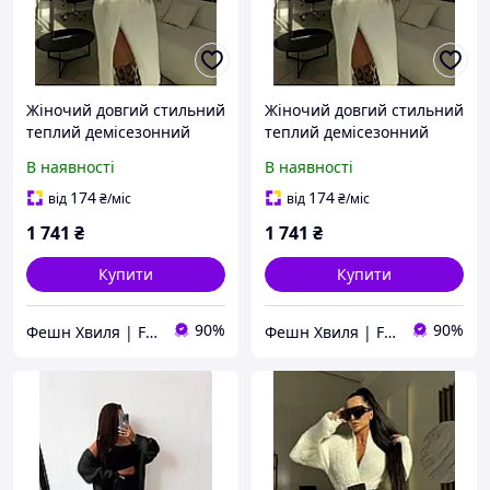
Жіночий довгий стильний
Жіночий довгий стильний
теплий демісезонний
теплий демісезонний
кардиган чорний молоко
кардиган чорний молоко
В наявності
В наявності
42-46
42-46
174
174
від
₴
/міс
від
₴
/міс
1 741
₴
1 741
₴
Купити
Купити
90%
90%
Фешн Хвиля | Fashion Wave
Фешн Хвиля | Fashion Wave