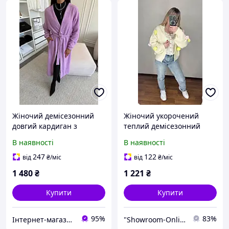
Жіночий демісезонний
Жіночий укорочений
довгий кардиган з
теплий демісезонний
альпаки з поясом розмір
кардиган молочний 42-46
В наявності
В наявності
one size 42-48
247
122
від
₴
/міс
від
₴
/міс
1 480
₴
1 221
₴
Купити
Купити
95%
83%
Інтернет-магазин одягу та взуття KedON
"Showroom-Online": Тисячі образів — один клік!