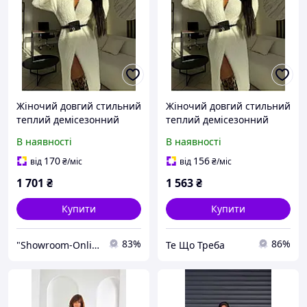
Жіночий довгий стильний
Жіночий довгий стильний
теплий демісезонний
теплий демісезонний
кардиган чорний молоко
кардиган чорний молоко
В наявності
В наявності
42-46
42-46
170
156
від
₴
/міс
від
₴
/міс
1 701
₴
1 563
₴
Купити
Купити
83%
86%
"Showroom-Online": Тисячі образів — один клік!
Те Що Треба