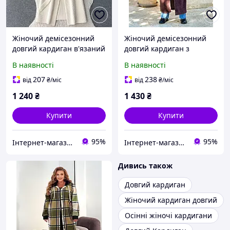
Жіночий демісезонний
Жіночий демісезонний
довгий кардиган в'язаний
довгий кардиган з
на запах із кишенями
альпаки з манжетами на
В наявності
В наявності
розміри 42-52
рукавах розміри 42-54
207
238
від
₴
/міс
від
₴
/міс
1 240
₴
1 430
₴
Купити
Купити
95%
95%
Інтернет-магазин одягу та взуття KedON
Інтернет-магазин одягу та взуття KedON
Дивись також
Довгий кардиган
Жіночий кардиган довгий
Осінні жіночі кардигани