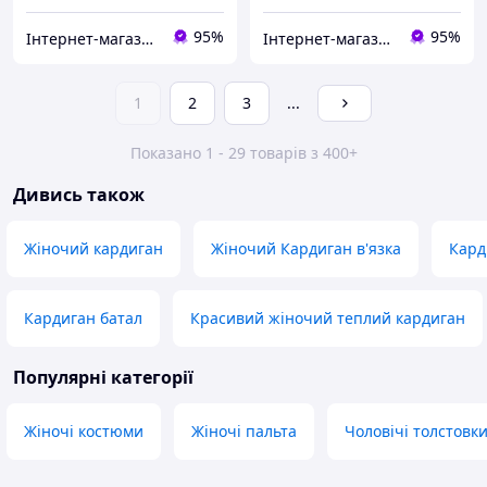
95%
95%
Інтернет-магазин одягу та взуття KedON
Інтернет-магазин одягу та взуття KedON
1
2
3
...
Показано 1 - 29 товарів з 400+
Дивись також
Жіночий кардиган
Жіночий Кардиган в'язка
Кард
Кардиган батал
Красивий жіночий теплий кардиган
Популярні категорії
Жіночі костюми
Жіночі пальта
Чоловічі толстовки