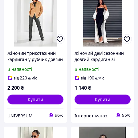
Жіночий трикотажний
Жіночий демісезонний
кардиган у рубчик довгий
довгий кардиган зі
демісезонний
щільної двосторонньої
В наявності
В наявності
ангори з поясом розмір
універсальний 42-48
220
190
від
₴
/міс
від
₴
/міс
2 200
₴
1 140
₴
Купити
Купити
96%
95%
UNIVERSUM
Інтернет-магазин одягу та взуття KedON