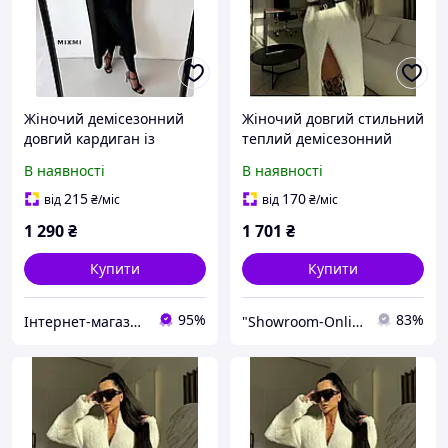
Жіночий демісезонний
Жіночий довгий стильний
довгий кардиган із
теплий демісезонний
тканини альпака ангора
кардиган чорний молоко
В наявності
В наявності
розміри 42-52
42-46
215
170
від
₴
/міс
від
₴
/міс
1 290
₴
1 701
₴
Купити
Купити
95%
83%
Інтернет-магазин одягу та взуття KedON
"Showroom-Online": Тисячі образів — один клік!