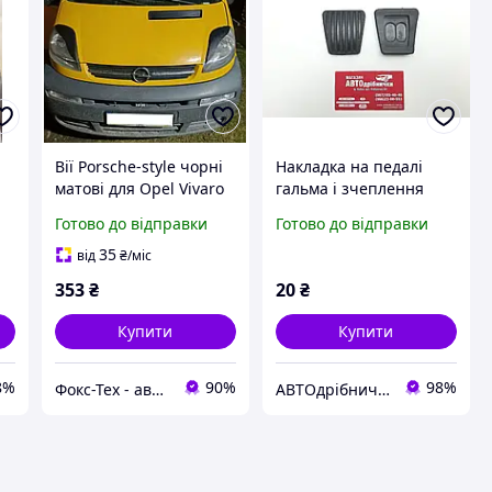
Вії Porsche-style чорні
Накладка на педалі
матові для Opel Vivaro
гальма і зчеплення
т
2001-2015 рр
Lanos, Sens, Aveo
Готово до відправки
Готово до відправки
35
від
₴
/міс
353
₴
20
₴
Купити
Купити
8%
90%
98%
Фокс-Тех - автотюнінг
АВТОдрібнички