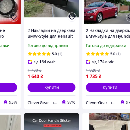
вне
2 Накладки на дзеркала
2 Накладки на дзерка
ro
BMW-Style для Renault
BMW-Style для Hyund
top BMW
Megane 2 2004-2009
Elantra 2011-2015
равки
Готово до відправки
Готово до відправки
сту
(MD/UD, без вирізу пі
ращення
повторювач повороту
5.0
(1)
5.0
(1)
-S
164
174
від
₴
/міс
від
₴
/міс
1 780
₴
1 920
₴
1 640
₴
1 735
₴
и
Купити
Купити
93%
97%
9
CleverGear - інтернет-магазин, запчастини до побутової техніки, побутова хімія, автоаксесуари
CleverGear - інтернет-магазин, запчастини до побутової техніки, побутова хімія, автоаксесуари