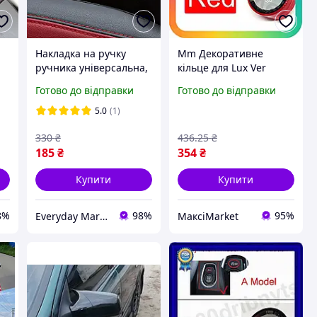
Накладка на ручку
Mm Декоративне
ручника універсальна,
кільце для Lux Ver
декоративна накладка
кнопки Start Stop BMW
Готово до відправки
Готово до відправки
на ручне гальмо 12.5
червоний стильний
см карбон
елемент для захисту
5.0
(1)
кнопки в Maxi7\Q
330
₴
436
.25
₴
185
₴
354
₴
Купити
Купити
8%
98%
95%
Everyday Market
МаксіMarket