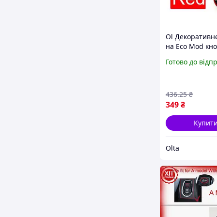
Ol Декоративне
на Eco Mod кно
Stop BMW чер
Готово до відп
стильний елем
салону захисту 
TOP22-G
436
.25
₴
349
₴
Купит
Olta