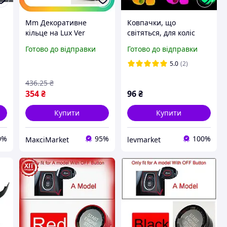
Mm Декоративне
Ковпачки, що
кільце на Lux Ver
світяться, для коліс
s
кнопку Start Stop BMW
авто та велосипеда,
Готово до відправки
Готово до відправки
р
чорне для захисту
мотоцикла
кнопки запуску двигуна
люмінесцентні
5.0
(2)
стильн Maxi7\Q
436
.25
₴
354
₴
96
₴
Купити
Купити
0%
95%
100%
МаксіMarket
levmarket