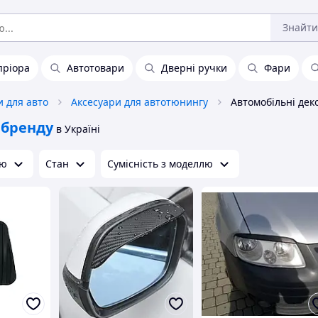
Знайти
пріора
Автотовари
Дверні ручки
Фари
и для авто
Аксесуари для автотюнингу
 бренду
в Україні
ою
Стан
Сумісність з моделлю