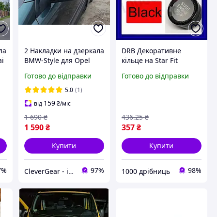
ла
2 Накладки на дзеркала
DRB Декоративне
ai
BMW-Style для Opel
кільце на Star Fit
Astra G Classic 1998-
кнопку Start Stop BMW
Готово до відправки
Готово до відправки
д
2012
чорне для захисту
)
кнопки та покращення
5.0
(1)
зовнішн DRB_Q7
159
від
₴
/міс
1 690
₴
436
.25
₴
1 590
₴
357
₴
Купити
Купити
7%
97%
98%
CleverGear - інтернет-магазин, запчастини до побутової техніки, побутова хімія, автоаксесуари
1000 дрібниць