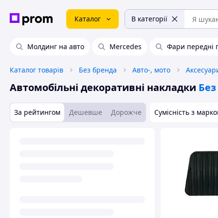
Каталог
В категорії
Молдинг на авто
Mercedes
Фари передні 
Каталог товарів
Без бренда
Авто-, мото
Аксесуар
Автомобільні декоративні накладки
Без
За рейтингом
Дешевше
Дорожче
Сумісність з марк