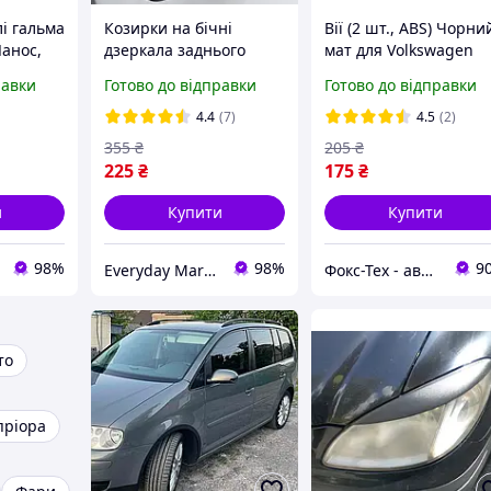
і гальма
Козирки на бічні
Вії (2 шт., ABS) Чорни
Ланос,
дзеркала заднього
мат для Volkswagen
виду, універсальні
Caddy 2004-2010 рр.
равки
Готово до відправки
Готово до відправки
накладки від снігу та
дощу 2 шт.
4.4
(7)
4.5
(2)
355
₴
205
₴
225
₴
175
₴
и
Купити
Купити
98%
98%
9
Everyday Market
Фокс-Тех - автотюнінг
то
пріора