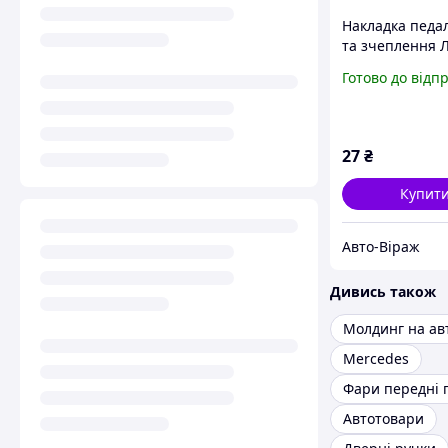
Накладка педал
та зчеплення 
Сенс, Авео
Готово до відп
27
₴
Купит
Авто-Віраж
Дивись також
Молдинг на ав
Mercedes
Фари передні 
Автотовари