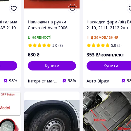
і гальма
Накладки на ручки
Накладки фари (вії) В
АЗ 2110-
Chevrolet Aveo 2006-
2110, 2111, 2112 2шт
170-
2012
В наявності
Під замовлення
190
5.0
(3)
5.0
(2)
630
₴
353
₴/комплект
и
Купити
Купити
98%
98%
9
Інтернет магазин автообвісу auto-chrom
Авто-Віраж