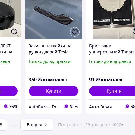
ЛЕКТ
Захисні наклейки на
Бризговик
дки на
ручки дверей Tesla
універсальний Таврія
X3 G01
Model 3 і Model Y під
1102, Славута 1103 к-
равки
Готово до відправки
Готово до відправки
X6 G06
карбон, 4 шт
2шт
350
₴/комплект
91
₴/комплект
и
Купити
Купити
99%
92%
9
AutoBaza - Товари для автомобілей та життя
Авто-Віраж
3
...
Вперед
Показано 1 - 29 товарів з 4000+