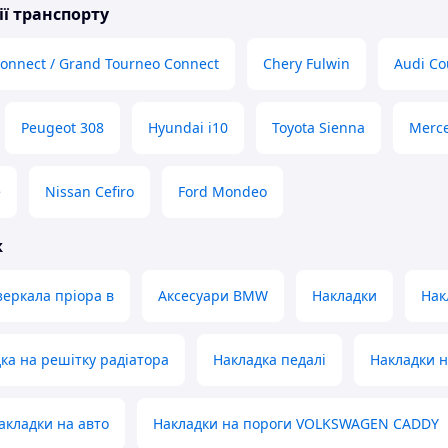
ії транспорту
Connect / Grand Tourneo Connect
Chery Fulwin
Audi C
Peugeot 308
Hyundai i10
Toyota Sienna
Merc
e
Nissan Cefiro
Ford Mondeo
ж
зеркала пріора в
Аксесуари BMW
Накладки
Нак
ка на решітку радіатора
Накладка педалі
Накладки н
акладки на авто
Накладки на пороги VOLKSWAGEN CADDY