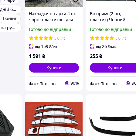
Фари
Накладки на задній бампер
Накладки на арки 4 шт
Вії прямі (2 шт,
Тюнінг
чорні пластикові для
пластик) Чорний
Volkswagen Touran
матовий для Mercede
Хром накладки на ручки Lacetti
Готово до відправки
Готово до відправки
2003-2010 рр
Vito W639 2004-2015р
5.0
(1)
5.0
(1)
159
26
від
₴
/міс
від
₴
/міс
1 591
₴
255
₴
Купити
Купити
90%
9
Фокс-Тех - автотюнінг
Фокс-Тех - автотюнінг