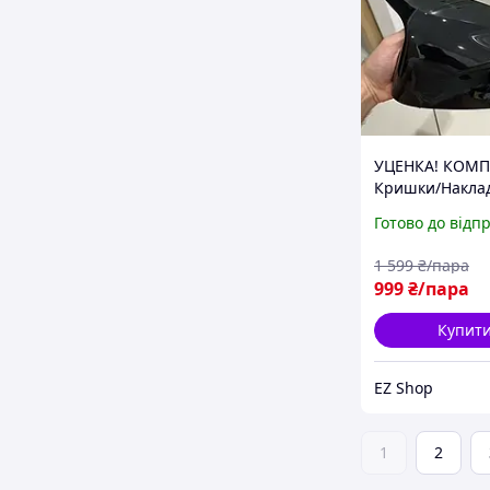
УЦЕНКА! КОМП
Кришки/Накла
дзеркала BMW 
Готово до відп
X4 G02 X5 G05 
X7 G07
1 599
₴/пара
999
₴/пара
Купит
EZ Shop
1
2