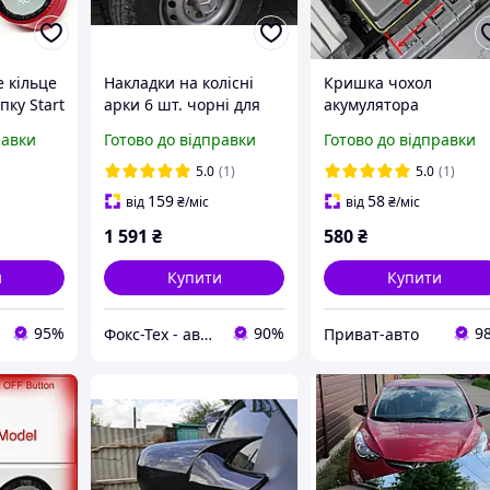
 кільце
Накладки на колісні
Кришка чохол
пку Start
арки 6 шт. чорні для
акумулятора
воний
Volkswagen LT 1996-
пластикова Skoda
равки
Готово до відправки
Готово до відправки
ент для
2006 рр.
Kodiaq Volkswagen
ві
Tiguan
5.0
(1)
5.0
(1)
159
58
від
₴
/міс
від
₴
/міс
1 591
₴
580
₴
и
Купити
Купити
95%
90%
9
Фокс-Тех - автотюнінг
Приват-авто