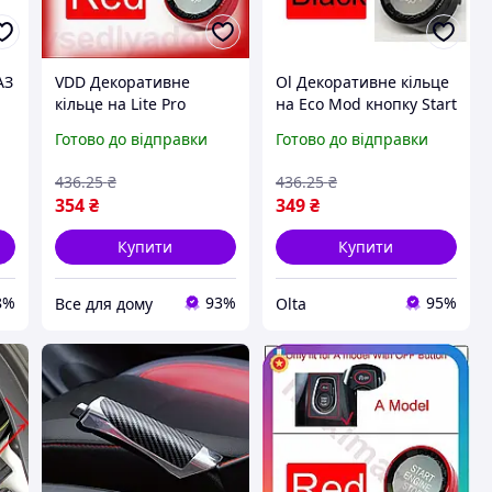
АЗ
VDD Декоративне
Ol Декоративне кільце
кільце на Lite Pro
на Eco Mod кнопку Start
кнопку Start Stop BMW
Stop BMW чорне для
Готово до відправки
Готово до відправки
червоний стильний
захисту кнопки та
елемент для салону
покращення зовнішнь
436
.25
₴
436
.25
₴
захисту в VDD11-S
TOP22-G
354
₴
349
₴
Купити
Купити
8%
93%
95%
Все для дому
Olta