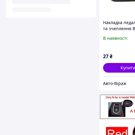
Накладка педал
та зчеплення В
2112, Приора 2
В наявності
2172, Гранта 2
27
₴
Купит
Авто-Віраж