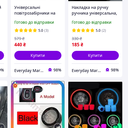
й
Універсальні
Накладка на ручку
повітрозабірники на
ручника універсальна,
двері авто 2 шт
декоративна накладка
Готово до відправки
Готово до відправки
декоративні накладки
на ручне гальмо 12.5
на крила самоклеючі
см червоне дерево
5.0
(3)
5.0
(2)
579
₴
330
₴
440
₴
185
₴
Купити
Купити
0%
98%
98%
Everyday Market
Everyday Market