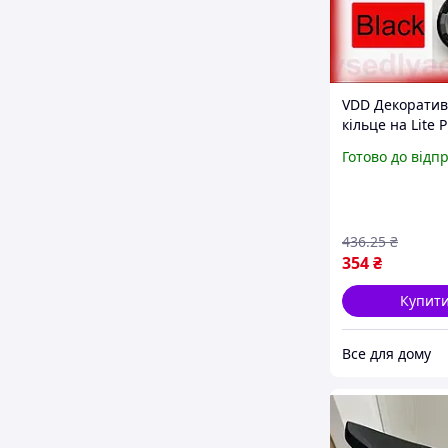
VDD Декорати
кільце на Lite P
кнопку Start S
Готово до відп
чорне для захи
кнопки та пок
зовнішн VDD11
436
.25
₴
354
₴
Купит
Все для дому