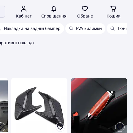
Кабінет
Сповіщення
Обране
Кошик
Накладки на задній бампер
EVA килимки
Тюнінг
Автомобільні декоративні накладки Без бренду