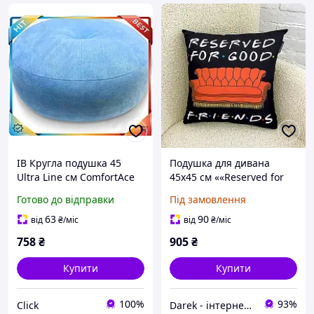
ІВ Кругла подушка 45
Подушка для дивана
Ultra Line см ComfortAce
45х45 см ««Reserved for
декоративна оксамитова
good friends»
Готово до відправки
Під замовлення
подушка для дивана та
інтер'єру м ЕMN_PS
63
90
від
₴
/міс
від
₴
/міс
758
₴
905
₴
Купити
Купити
100%
93%
Click
Darek - інтернет-магазин подарунків та декору для дому