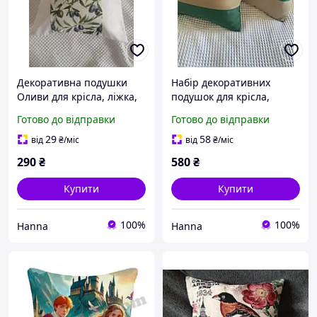
Декоративна подушки
Набір декоративних
Оливи для крісла, ліжка,
подушок для крісла,
дивану 45*45 см
ліжка, дивану бежевий,
Готово до відправки
Готово до відправки
зелений 2 шт. 45*45 см
29
58
від
₴
/міс
від
₴
/міс
290
₴
580
₴
Купити
Купити
100%
100%
Hanna
Hanna