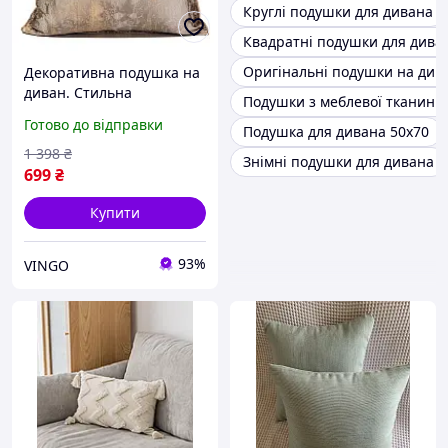
Круглі подушки для дивана
Квадратні подушки для дива
Оригінальні подушки на див
Декоративна подушка на
диван. Стильна
Подушки з меблевої тканини
інтер'єрна подушка
Готово до відправки
Подушка для дивана 50х70
Сучасна дизайнерська
подушка 45*45, стиль 9
1 398
₴
Знімні подушки для дивана
699
₴
Купити
93%
VINGO