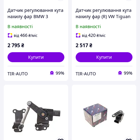
Датчик регулювання кута
Датчик регулювання кута
нахилу фар BMW 3
нахилу фар (R) VW Tiguan
(E46/E90)/ 5 (E39/E60)
07-15/Passat 10-15
В наявності
В наявності
466
420
від
₴
/міс
від
₴
/міс
2 795
₴
2 517
₴
Купити
Купити
99%
99%
TIR-AUTO
TIR-AUTO