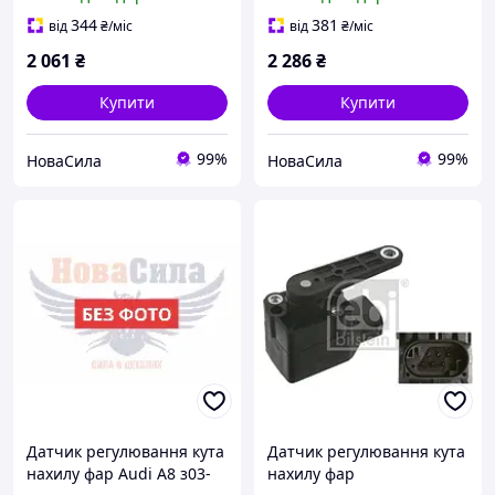
(96160000601)
(99411816801)
344
381
від
₴
/міс
від
₴
/міс
2 061
₴
2 286
₴
Купити
Купити
99%
99%
НоваСила
НоваСила
Датчик регулювання кута
Датчик регулювання кута
нахилу фар Audi A8 з03-
нахилу фар