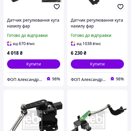
Датчик регулювання кута
Датчик регулювання кута
нахилу фар
нахилу фар
Готово до відправки
Готово до відправки
670
1038
від
₴
/міс
від
₴
/міс
4 018
₴
6 230
₴
Купити
Купити
98%
98%
ФОП Александрова Ірина Анатоліївна
ФОП Александрова Ірина Анатоліївна