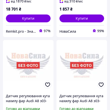
1870
310
від
₴
/міс
від
₴
/міс
18 701
₴
1 857
₴
Купити
Купити
97%
99%
Remkit.pro - Знайдемо все, що вам потрібне!
НоваСила
Датчик регулювання кута
Датчик регулювання кута
нахилу фар Audi A8 з03-
нахилу фар Audi A8 з03-
10р.в. зад. прав. (Vika)
10р.в. прав. (Vika)
Готово до відправки
Готово до відправки