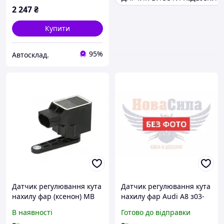
2 247
₴
Купити
95%
Автосклад.
Датчик регулювання кута
Датчик регулювання кута
нахилу фар (ксенон) MB
нахилу фар Audi A8 з03-
Vito 639 2003-37150 FEBI
10р.в. зад. лів. (Vika)
В наявності
Готово до відправки
(Німеччина)
(96160000501)