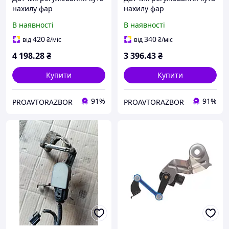
нахилу фар
нахилу фар
В наявності
В наявності
420
340
від
₴
/міс
від
₴
/міс
4 198
.28
₴
3 396
.43
₴
Купити
Купити
91%
91%
PROAVTORAZBOR
PROAVTORAZBOR