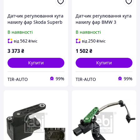
Датчик регулювання кута
Датчик регулювання кута
нахилу фар Skoda Superb
нахилу фар BMW 3
II 08-15
(E46/E90)/ 5 (E39/E60)
В наявності
В наявності
562
250
від
₴
/міс
від
₴
/міс
3 373
₴
1 502
₴
Купити
Купити
99%
99%
TIR-AUTO
TIR-AUTO