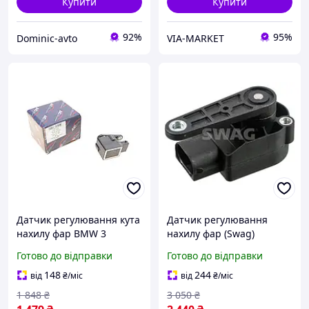
Купити
Купити
92%
95%
Dominic-avto
VIA-MARKET
Датчик регулювання кута
Датчик регулювання
нахилу фар BMW 3
нахилу фар (Swag)
(E46/E93)/5 (E39/E60)/7
MERCEDES-BENZ M-CLASS
Готово до відправки
Готово до відправки
(E39)/X5 (E53)
(W166) ML 350 BLUETEC 4-
MATIC (166.024, .
148
244
від
₴
/міс
від
₴
/міс
(10100090) Swag
1 848
₴
3 050
₴