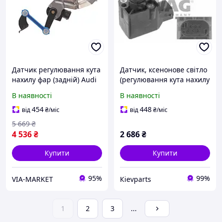
Датчик регулювання кута
Датчик, ксенонове світло
нахилу фар (задній) Audi
(регулювання кута нахилу
A4 02-09 MEYLE
фар) SWAG 20932328 на
В наявності
В наявності
BMW 7 седан (E38)
454
448
від
₴
/міс
від
₴
/міс
5 669
₴
4 536
₴
2 686
₴
Купити
Купити
95%
99%
VIA-MARKET
Кievparts
1
2
3
...