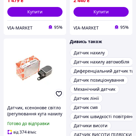
1 479
₴
2 440
₴
Купити
Купити
95%
95%
VIA-MARKET
VIA-MARKET
Дивись також
Датчик нахилу
Датчик нахилу автомобіля
Диференціальний датчик тис
Датчик позиціонування
Механічний датчик
Датчик лінії
Датчик смя
Датчик, ксенонове світло
(регулювання кута нахилу
Датчик швидкості повітряног
фар), VOLVO XC90, FEBI
Готово до відправки
Датчики висоти
BILSTEIN (100229)
374
від
₴
/міс
ДАТЧИК ВИСОТИ ПІДВІСКИ