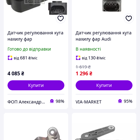
Датчик регулювання кута
Датчик регулювання кута
нахилу фар
нахилу фар Audi
A3/A4/A6/VW Golf/Passat
Готово до відправки
В наявності
94-05 VIKA
681
130
від
₴
/міс
від
₴
/міс
1 619
₴
4 085
₴
1 296
₴
Купити
Купити
98%
95%
ФОП Александрова Ірина Анатоліївна
VIA-MARKET