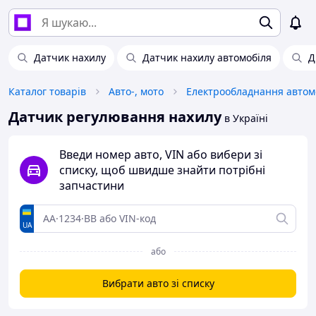
Датчик нахилу
Датчик нахилу автомобіля
Д
Каталог товарів
Авто-, мото
Електрообладнання автом
Датчик регулювання нахилу
в Україні
Введи номер авто, VIN або вибери зі
списку, щоб швидше знайти потрібні
запчастини
UA
або
Вибрати авто зі списку