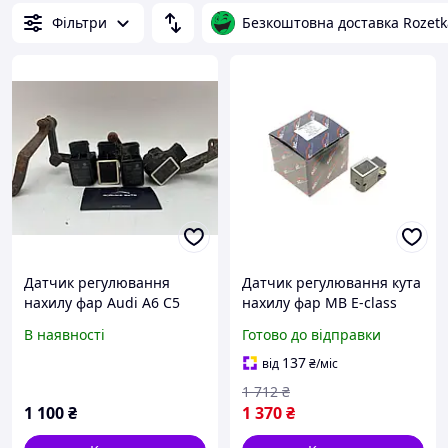
Фільтри
Безкоштовна доставка Rozetk
Датчик регулювання
Датчик регулювання кута
нахилу фар Audi A6 C5
нахилу фар MB E-class
4B0907503 / 4B0907503A
(W211)/Vito (W639)
В наявності
Готово до відправки
б/у
137
від
₴
/міс
1 712
₴
1 100
₴
1 370
₴