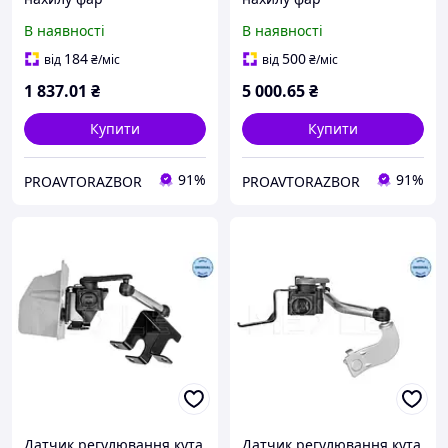
В наявності
В наявності
184
500
від
₴
/міс
від
₴
/міс
1 837
.01
₴
5 000
.65
₴
Купити
Купити
91%
91%
PROAVTORAZBOR
PROAVTORAZBOR
Датчик регулювання кута
Датчик регулювання кута