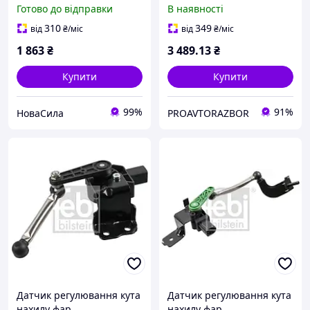
10р.в. лів. (Vika)
Готово до відправки
В наявності
(99411816701)
310
349
від
₴
/міс
від
₴
/міс
1 863
₴
3 489
.13
₴
Купити
Купити
99%
91%
НоваСила
PROAVTORAZBOR
Датчик регулювання кута
Датчик регулювання кута
нахилу фар
нахилу фар