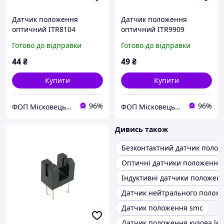
Датчик положення
Датчик положення
оптичний ITR8104
оптичний ITR9909
Готово до відправки
Готово до відправки
44
₴
49
₴
Купити
Купити
96%
96%
ФОП Місковець О.Г.
ФОП Місковець О.Г.
Дивись також
Безконтактний датчик поло
Оптичні датчики положення
Індуктивні датчики положен
Датчик нейтрального полож
Датчик положення smc
Датчик положення кузова le