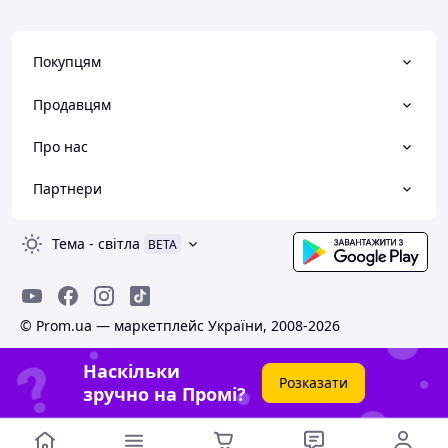
Покупцям
Продавцям
Про нас
Партнери
Тема
-
світла
BETA
© Prom.ua — маркетплейс України, 2008-2026
Наскільки
Розказати
зручно на Промі?