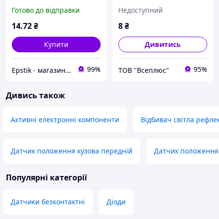
Готово до відправки
Недоступний
14
.72
₴
8
₴
Купити
Дивитись
99%
95%
Epstik - магазин радіокомпонентів
ТОВ "Всеплюс"
Дивись також
Активні електронні компоненти
Відбивач світла рефле
Датчик положення кузова передній
Датчик положення
Популярні категорії
Датчики безконтактні
Діоди