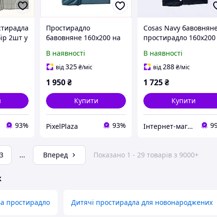
стирадла
Простирадло
Cosas Navy бавовнян
ір 2шт у
бавовняне 160х200 на
простирадло 160х200
оробці
резинці Cosas сатин
натяжне в коробці
В наявності
В наявності
6M43
85H67P31A6
8567HM604
325
288
від
₴
/міс
від
₴
/міс
1 950
₴
1 725
₴
и
Купити
Купити
93%
93%
9
PixelPlaza
Інтернет-магазин SaleX
3
...
Вперед
Показано 1 - 29 товарів з 9000+
ж
ва простирадло
Дитячі простирадла для новонароджених