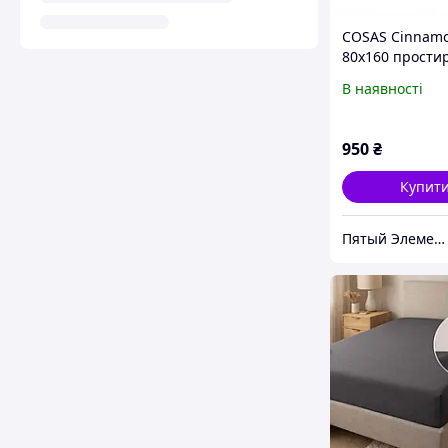
COSAS Cinnam
80х160 прости
резинці для пі
В наявності
76K9329E2
950
₴
Купит
Пятый Элемент - всё, что вам нужно