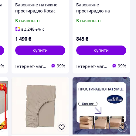
на
Бавовняне натяжне
Бавовняне
простирадло Косас
простирадло на
160х200х20 зірки на
резинці 80х160х20
В наявності
В наявності
білому 856AX6634
Косас Meditative
спаржа 7T6P9P3287
248
від
₴
/міс
1 490
₴
845
₴
Купити
Купити
9%
99%
99%
Інтернет-магазин SaleX
Інтернет-магазин SaleX