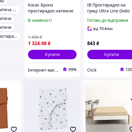
40
Косас Бронз
ІВ Простирадло на
Простирадло дитяча бавовна
простирадло натяжне
гумці Ultra Line Dodo
160х200х20 бавовняне,
160х200 см сірий
итяче
В наявності
Готово до відправки
769T2A60B4
бавовняний
итяче
наматрацник для
70
від
₴
/міс
двоспального матра
Натуральне простирадло дитяче
1 490
₴
ЕMN_PS
1 324
.98
₴
843
₴
Купити
Купити
99%
10
Інтернет-магазин SaleX
Click