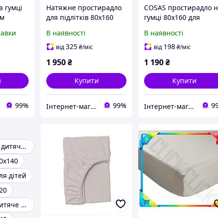
а гумці
Натяжне простирадло
COSAS простирадло 
см
для підлітків 80х160
гумці 80х160 для
комплект 2 шт Косас,
підлітка сатин,
равки
В наявності
В наявності
ча
8558E5C68B
8E567476C
 для
325
198
від
₴
/міс
від
₴
/міс
 см
1 950
₴
1 190
₴
и
Купити
Купити
99%
99%
9
Інтернет-магазин SaleX
Інтернет-магазин SaleX
Простирадла в дитяче ліжечко
0х140
ля дітей
20
Простирадло дитяче в комплекті