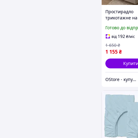
Простирадло
трикотажне на
140-160х200 см
Готово до відп
еластичне бав
простирадло д
192
від
₴
/міс
матраца висок
1 650
₴
1 155
₴
Купит
OStore - купуй онлайн!