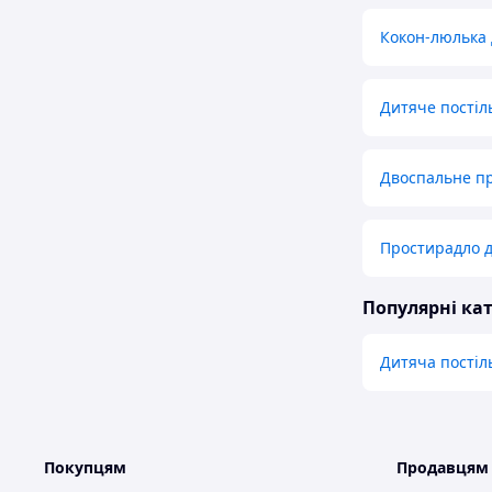
Кокон-люлька
Дитяче постіл
Двоспальне пр
Простирадло д
Популярні кат
Дитяча постіл
Покупцям
Продавцям