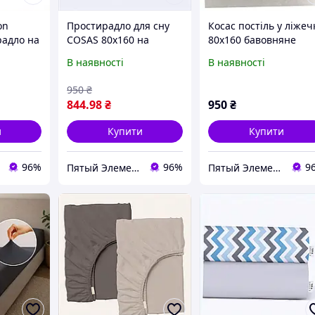
on
Простирадло для сну
Косас постіль у ліжеч
радло на
COSAS 80х160 на
80х160 бавовняне
длітка
резинці бавовняне
простирадло на
В наявності
В наявності
856T4BP260
резинці, 769P2657E
950
₴
844
.98
₴
950
₴
и
Купити
Купити
96%
96%
9
Пятый Элемент - всё, что вам нужно
Пятый Элемент - всё, что вам нужно