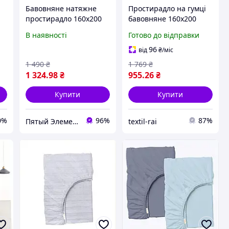
Бавовняне натяжне
Простирадло на гумці
простирадло 160х200
бавовняне 160х200
Кварц для
довговічне Натяжне
В наявності
Готово до відправки
двоспального ліжка
простирадло турція
769B2604PC
Простирадло для
96
від
₴
/міс
матраца м'яке
1 490
₴
1 769
₴
1 324
.98
₴
955
.26
₴
Купити
Купити
0%
96%
87%
Пятый Элемент - всё, что вам нужно
textil-rai