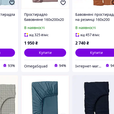
стирадла
Простирадло
Бавовняні простирад
бавовняне 160х200х20
на резинці 160х200
ір 2 шт,
Cosas Aurora на гумці,
комплект 2шт Spiced
В наявності
В наявності
856C73H09
для спальні,
855K864P6H
325
457
від
₴
/міс
від
₴
/міс
1 950
₴
2 740
₴
и
Купити
Купити
93%
94%
9
OmegaSquad
Інтернет-магазин ShopNow