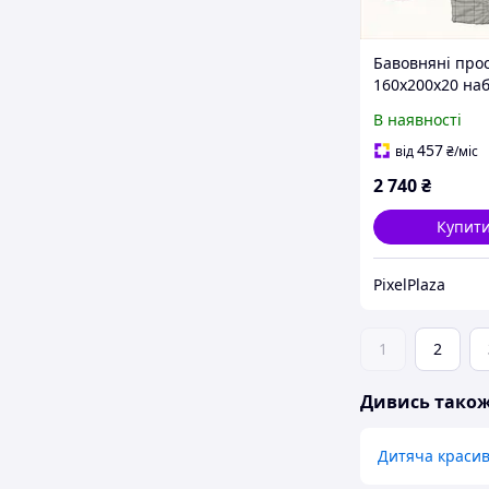
Бавовняні про
160х200х20 наб
подарунковій к
В наявності
COSAS, 76M97
457
від
₴
/міс
2 740
₴
Купит
PixelPlaza
1
2
Дивись тако
Дитяча краси