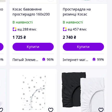
ко
Косас бавовняне
Простирадла на
простирадло 160х200
резинці Косас
на резинці сіре,
160х200х20 бавовняні 2
В наявності
В наявності
E856758A8
штуки, 85P5E8654
288
457
від
₴
/міс
від
₴
/міс
1 725
₴
2 740
₴
Купити
Купити
6%
96%
99%
Пятый Элемент - всё, что вам нужно
Інтернет-магазин SaleX