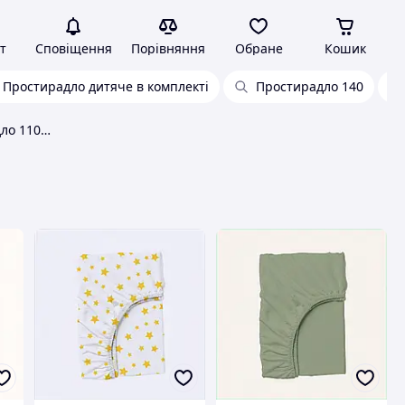
т
Сповіщення
Порівняння
Обране
Кошик
Простирадло дитяче в комплекті
Простирадло 140
Cosas бавовняне простирадло 110х160 для підлітка