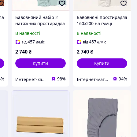
ла
Бавовняний набір 2
Бавовняні простирадла
натяжних простирадла
160х200 на гумці
160х200х20 Косас
комплект 2 шт Косас
В наявності
В наявності
блакитні 7697654CP
B7A697652B
457
457
від
₴
/міс
від
₴
/міс
2 740
₴
2 740
₴
Купити
Купити
4%
98%
94%
Интер​​нет-кат​алог с​​ки​​док "Модна Лавка"
Інтернет-магазин KievMarket