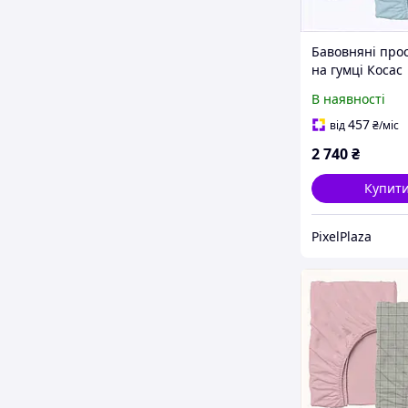
Бавовняні про
на гумці Косас
160х200х20 наб
В наявності
769765C4E
457
від
₴
/міс
2 740
₴
Купит
PixelPlaza