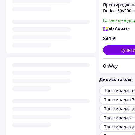
Простирадло н
Dodo 160х200 
бавовняна
Готово до відп
терморегулюю
сірого кольору
84
від
₴
/міс
матраців до 37
841
₴
Купит
OnWay
Дивись також
Простирадло 7
Простирадла д
Простирадло 1