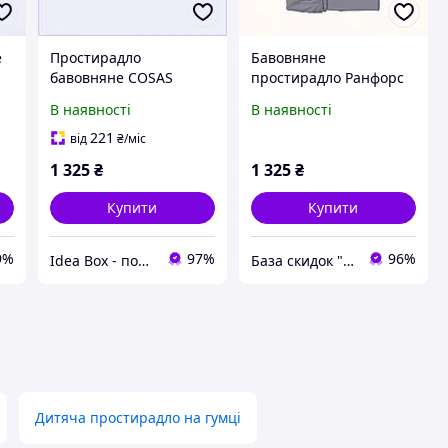
е
Простирадло
Бавовняне
бавовняне COSAS
простирадло Ранфорс
220х240 для здорового
Косас на матрац
В наявності
В наявності
сну, 76A93C248
160х200х20 76K926A06
221
від
₴
/міс
1 325
₴
1 325
₴
Купити
Купити
9%
97%
96%
Idea Box - подарки для всей семьи
База скидок "ПромоКот"
Дитяча простирадло на гумці