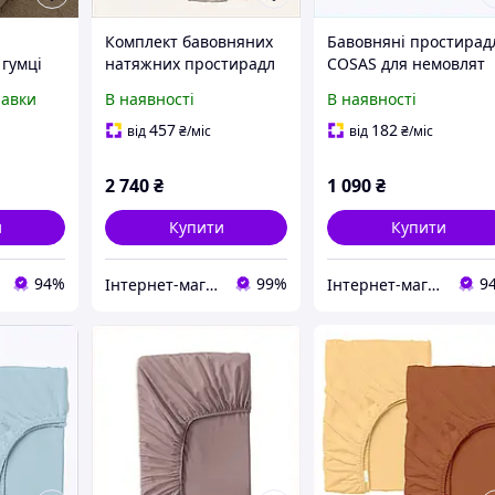
Комплект бавовняних
Бавовняні простирад
 гумці
натяжних простирадл
COSAS для немовлят
160х200 2шт Dusty
60х120х12 см 2
равки
В наявності
В наявності
овняне
Косас, 855M8AP655
одиниці, 7697B69A0
ля
457
182
від
₴
/міс
від
₴
/міс
е
2 740
₴
1 090
₴
и
Купити
Купити
94%
99%
9
Інтернет-магазин SaleX
Інтернет-магазин ShopNow