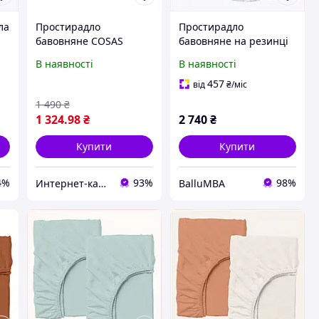
ла
Простирадло
Простирадло
бавовняне COSAS
бавовняне на резинці
160х200 на матрац
160х200 комплект 2 шт
В наявності
В наявності
висотою 20 см
Косас H769B7647
E769260E9
457
від
₴
/міс
1 490
₴
1 324
.98
₴
2 740
₴
Купити
Купити
4%
93%
98%
Интернет-каталог скидок "Профит плюс"
BalluMBA