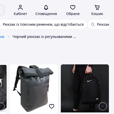
Кабінет
Сповіщення
Обране
Кошик
Рюкзак із поясним ременем, що відстібається
Рюкзак з
аки
Чорний рюкзак із регульованими ременями