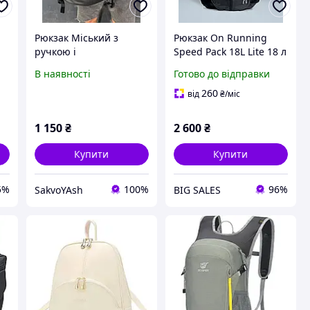
Рюкзак Міський з
Рюкзак On Running
ручкою і
Speed Pack 18L Lite 18 л
м
регульованими
із нагрудним та
В наявності
Готово до відправки
ременями, в офіс, для
поясним ременями
документів, для
260
від
₴
/міс
ноутбука.
1 150
₴
2 600
₴
Купити
Купити
5%
100%
96%
SakvoYAsh
BIG SALES