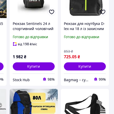
65
Рюкзак Sentinels 24 л
Рюкзак для ноутбука D-
спортивний чоловічий
lex на 18 л із захисним
з регульованими
відділенням для 16
Готово до відправки
Готово до відправки
 з
лямками для
дюймів, чорний,
повсякденного
ергономічні ремені,
198
від
₴
/міс
використання та
водонепроникний
853
₴
тренувань
матеріал
1 982
₴
725
.05
₴
Купити
Купити
9%
98%
99%
Stock Hub
Bagmag – сумки, валізи, рюкзаки та аксесуари для вашого стилю і подорожей