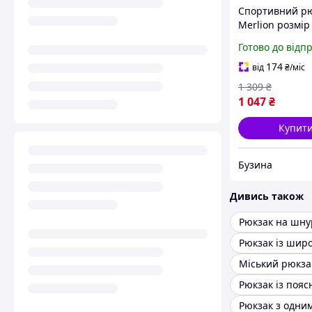
Спортивний р
Merlion розмір
29x29x49 см з
Готово до відп
регульованим
плечовим рем
174
від
₴
/міс
чорний універ
1 309
₴
для залу sea
1 047
₴
Купит
Бузина
Дивись також
Рюкзак на шну