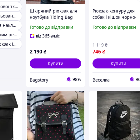
Рюкзак із плащової тканини з регульованими шлейками
Шкіряний рюкзак для
Рюкзак-кенгуру для
Рюкзак із регульованою поясною системою
ноутбука Tiding Bag
собак і кішок чорно-
чорного кольору з
білий розмір L з
Рюкзак із двома накладними кишенями спереду
Готово до відправки
Готово до відправки
трьома накладними
регульованими
Рюкзак із поясним ременем для комфорту
кишенями і ременем,
ременями для
365
від
₴
/міс
що регулюється.
активного відпочинк
Компактний рюкзак із регульованим ременем
1 119
₴
FLAME
2 190
₴
746
₴
Купити
Купити
98%
9
Bagstory
Веселка