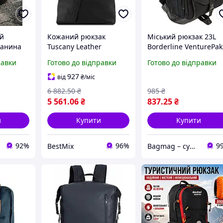
й
Кожаний рюкзак
Міський рюкзак 23L
канина
Tuscany Leather
Borderline VenturePak
чорний для жінок і
чорний, з поліестеру 
равки
Готово до відправки
Готово до відправки
ортфель
чоловіків з
еко-шкіряним дном, з
ндованим
регульованими
кишенями та
927
від
₴
/міс
ременями стильний
регульованими
6 882
.50
₴
985
₴
міський рюкзак
ременями
5 561
.06
₴
837
.25
₴
(654459)
и
Купити
Купити
92%
96%
9
BestMix
Bagmag – сумки, валізи, рюкзаки та аксесуари для вашого стилю і подорожей