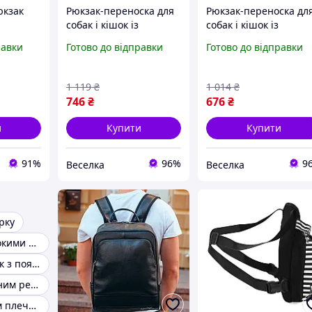
юкзак
Рюкзак-переноска для
Рюкзак-переноска дл
собак і кішок із
собак і кішок із
вентиляцією й
вентиляцією
равки
Готово до відправки
Готово до відправки
регульованими
регульованими
енем
ременями для
ременями та
сальний
комфортних
кріпленнями хрест-
1 119
₴
1 014
₴
прогулянок FLAME
навхрест FLAME
746
₴
676
₴
и
Купити
Купити
91%
96%
9
Веселка
Веселка
рку
Рюкзак із широкими регульованими лямками
Міський рюкзак з поясним ременем
Рюкзак із поясним ременем, що відстібається
Рюкзак з одним плечовим ременем