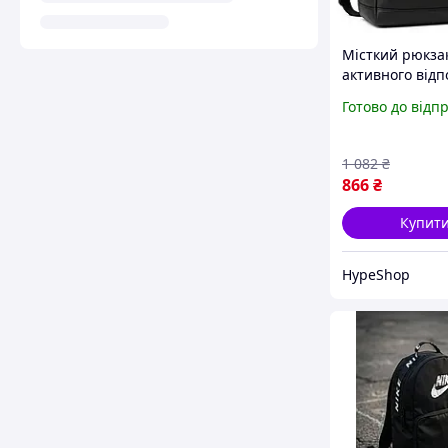
Місткий рюкза
активного відп
Універсальний
Готово до відп
для чоловіків
Прямокутний м
MI-76
1 082
₴
866
₴
Купит
HypeShop