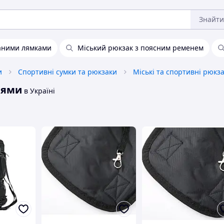
Знайти
аними лямками
Міський рюкзак з поясним ременем
и
Спортивні сумки та рюкзаки
Міські та спортивні рюкз
нями
в Україні