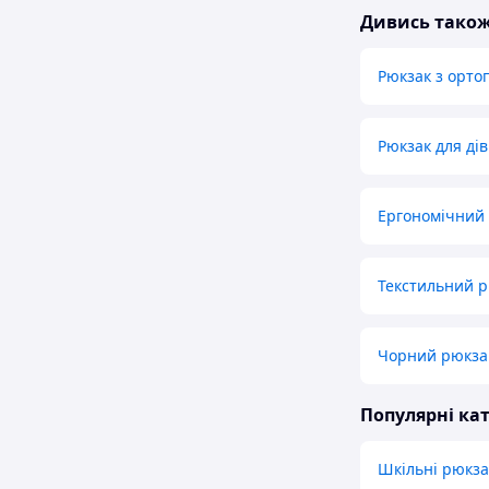
Дивись тако
Рюкзак з орт
Рюкзак для ді
Ергономічний 
Текстильний р
Чорний рюкзак
Популярні кат
Шкільні рюкза