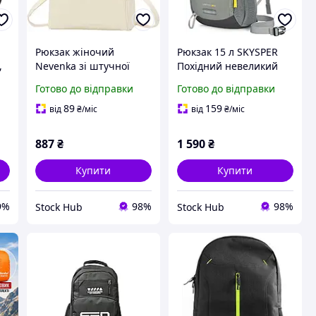
Рюкзак жіночий
Рюкзак 15 л SKYSPER
,
Nevenka зі штучної
Похідний невеликий
з
шкіри бежевий
рюкзак для кемпінгу з
Готово до відправки
Готово до відправки
27x10x33 см з
регульованими
регульованими
ременями
89
159
від
₴
/міс
від
₴
/міс
ременями та
блискавкою
887
₴
1 590
₴
Купити
Купити
9%
98%
98%
Stock Hub
Stock Hub