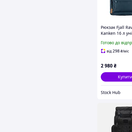
Рюкзак Fjall Ra
Kanken 16 л уні
регульованим
Готово до відп
ременями для
повсякденного
298
від
₴
/міс
використання
2 980
₴
Купит
Stock Hub