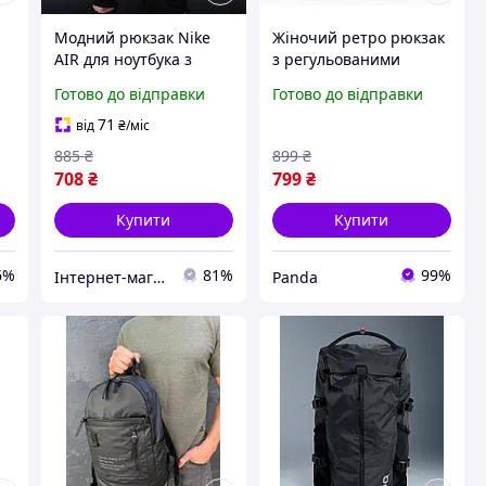
Модний рюкзак Nike
Жіночий ретро рюкзак
AIR для ноутбука з
з регульованими
водостійкого оксфорду
плечовими ременями
Готово до відправки
Готово до відправки
з м'якими
та закриттям на
регульованими
шнурку
71
від
₴
/міс
у
ременями 41х26,5х17
885
₴
899
₴
см
708
₴
799
₴
Купити
Купити
6%
81%
99%
Інтернет-магазин Already Better
Panda