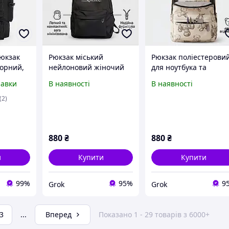
юкзак
Рюкзак міський
Рюкзак поліестерови
чорний,
нейлоновий жіночий
для ноутбука та
повсякденний чорний
навчання чорний
равки
В наявності
В наявності
LE
15л, ранець з принтом
27х11х36 см, ранець 
серця для прогулянок з
принтом ведмедиків
(2)
регульованими
міський з
ременями
регульованим ремен
880
₴
880
₴
и
Купити
Купити
99%
95%
9
Grok
Grok
3
...
Вперед
Показано 1 - 29 товарів з 6000+