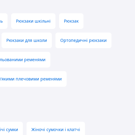
нь
Рюкзаки шкільні
Рюкзак
Рюкзаки для школи
Ортопедичні рюкзаки
гульованими ременями
м'якими плечовими ременями
ічі сумки
Жіночі сумочки і клатчі