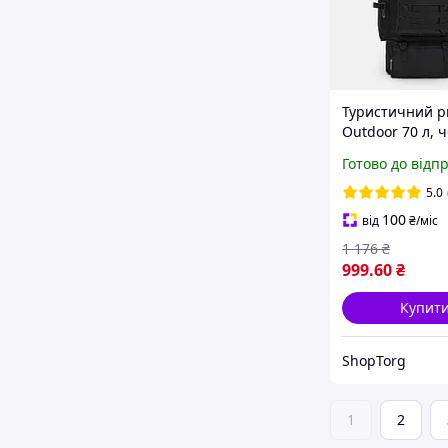
Туристичний р
Outdoor 70 л, 
армійський із
Готово до відп
системою MOL
5.0
100
від
₴
/міс
1 176
₴
999
.60
₴
Купит
ShopTorg
1
2