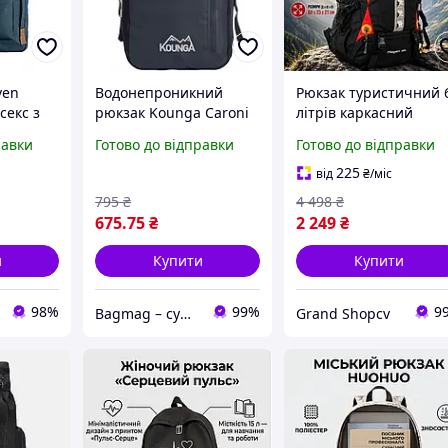
ven
Водонепроникний
Рюкзак туристичний 
секс з
рюкзак Kounga Caroni
літрів каркасний
и
20л з м'якою спинкою
трекінговий для
равки
Готово до відправки
Готово до відправки
та регульованими
походів та подорожей
ременями для
дощовиком Deuter
225
від
₴
/міс
активного відпочинку
Mountain чорний
795
₴
4 498
₴
675
.75
₴
2 249
₴
и
Купити
Купити
98%
99%
9
Bagmag – сумки, валізи, рюкзаки та аксесуари для вашого стилю і подорожей
Grand Shopcv