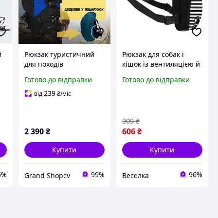
й
Рюкзак туристичний
Рюкзак для собак і
для походів
кішок із вентиляцією й
експедиційний
регульованими
Готово до відправки
Готово до відправки
з
гірський з чохлом для
ременями для
трекінгу та сходжень
комфортних
239
від
₴
/міс
якісний 80л
прогулянок FLAME
ем
909
₴
2 390
₴
606
₴
Купити
Купити
5%
99%
96%
Grand Shopcv
Веселка