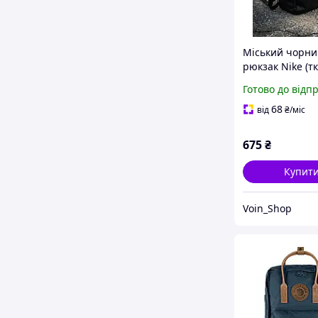
Міський чорни
рюкзак Nike (т
Oxford 1000D)
Готово до відп
Спортивний п
унісекс із бре
68
від
₴
/міс
ременем
675
₴
Купит
Voin_Shop