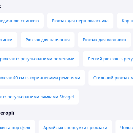
ж
опедичною спинкою
Рюкзак для першокласника
Корі
вчинки
Рюкзак для навчання
Рюкзак для хлопчика
рюкзак із регульованими ременями
Легкий рюкзак із ре
юкзак 40 см із коричневими ременями
Стильний рюкзак 
 із регульованими лямками Shvigel
егорії
ки та портфелі
Армійські спецсумки і рюкзаки
Чолов