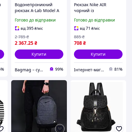
я
Водонепроникний
Рюкзак Nike AIR
рюкзак A-Lab Model A
чорний із
Rolltop 20L чорний з
водовідштовхувальним
Готово до відправки
Готово до відправки
чохлом для ноутбука та
оксфордом і м'якими
ременями, що
регульованими
395
71
від
₴
/міс
від
₴
/міс
регулюються.
плечовими ременями
2 785
₴
885
₴
2 367
.25
₴
708
₴
Купити
Купити
6%
99%
81%
Bagmag – сумки, валізи, рюкзаки та аксесуари для вашого стилю і подорожей
Інтернет-магазин Already Better