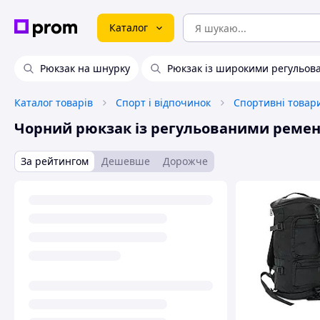
Каталог
Рюкзак на шнурку
Рюкзак із широкими регульов
Каталог товарів
Спорт і відпочинок
Спортивні товар
Чорний рюкзак із регульованими реме
За рейтингом
Дешевше
Дорожче