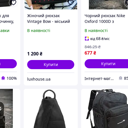
к для
Жіночий рюкзак
Чорний рюкзак Nike
очинку,
Vintage Bow - міський
Oxford 1000D з
 рюкзак
міні-рюкзак з бантиком
брендованим ремене
равки
В наявності
В наявності
і ременями, що
і регульованими
іський
регулюються.
лямками для унісексу
68
від
₴
/міс
846
.25
₴
677
₴
1 200
₴
и
Купити
Купити
100%
8
Інтернет-магазин SALE TOOLS
luxhouse.ua