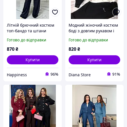
Літній брючний костюм
Модний жіночий костюм
топ-бандо та штани
боді з довгим рукавом і
вільні штани джогери на
Готово до відправки
Готово до відправки
резинці з принтом Nike із
камінчиків чорний Xs/S
870
₴
820
₴
M/L
Купити
Купити
96%
91%
Happiness
Diana Store