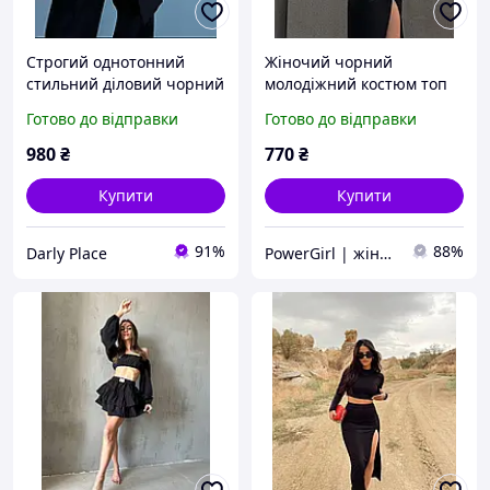
Строгий однотонний
Жіночий чорний
стильний діловий чорний
молодіжний костюм топ
брючний костюм двійка
довга спідниця з розрізом
Готово до відправки
Готово до відправки
(вільний піджак і штани
із довгим рукавом
палаццо)
980
₴
770
₴
Купити
Купити
91%
88%
Darly Place
PowerGirl | жіночий одяг