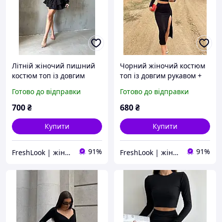
Літній жіночий пишний
Чорний жіночий костюм
костюм топ із довгим
топ із довгим рукавом +
рукавом + спідниця з
спідниця з розрізом (40-
Готово до відправки
Готово до відправки
воланами (чорний, білий,
42, 44-46 розміри)
фісташковий, пудровий)
700
₴
680
₴
Купити
Купити
91%
91%
FreshLook | жіночий одяг
FreshLook | жіночий одяг