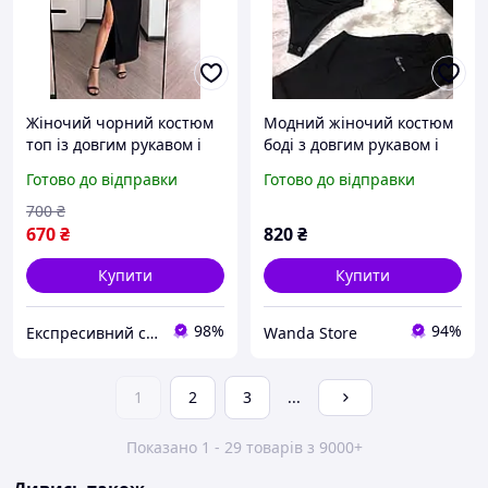
Жіночий чорний костюм
Модний жіночий костюм
топ із довгим рукавом і
боді з довгим рукавом і
спідниця міді з розрізом
вільні штани джогери на
Готово до відправки
Готово до відправки
крепдайвінг розмір 40-42
резинці з принтом Nike із
44-46
камінчиків чорний Xs/S
700
₴
M/L
670
₴
820
₴
Купити
Купити
98%
94%
Експресивний стиль
Wanda Store
1
2
3
...
Показано 1 - 29 товарів з 9000+