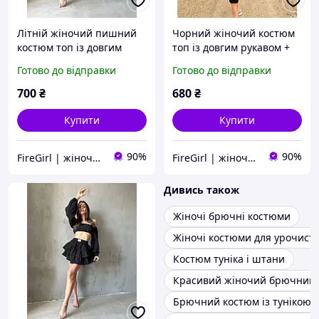
Літній жіночий пишний
Чорний жіночий костюм
костюм топ із довгим
топ із довгим рукавом +
рукавом + спідниця з
спідниця з розрізом (40-
Готово до відправки
Готово до відправки
воланами (чорний, білий,
42, 44-46 розміри)
фісташковий, пудровий)
700
₴
680
₴
Купити
Купити
90%
90%
FireGirl | жіночий одяг
FireGirl | жіночий одяг
Дивись також
Жіночі брючні костюми
Жіночі костюми для урочисти
Костюм туніка і штани
Красивий жіночий брючний
Брючний костюм із тунікою