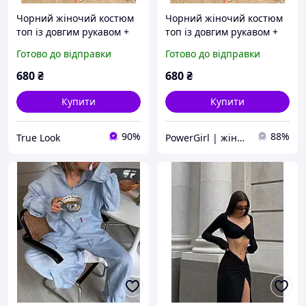
Чорний жіночий костюм
Чорний жіночий костюм
топ із довгим рукавом +
топ із довгим рукавом +
спідниця з розрізом (40-
спідниця з розрізом (40-
Готово до відправки
Готово до відправки
42, 44-46 розміри)
42, 44-46 розміри)
680
₴
680
₴
Купити
Купити
90%
88%
True Look
PowerGirl | жіночий одяг