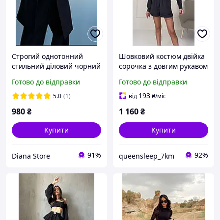
Строгий однотонний
Шовковий костюм двійка
стильний діловий чорний
сорочка з довгим рукавом
брючний костюм двійка
та шорти
Готово до відправки
Готово до відправки
(вільний піджак і штани
палаццо)
193
5.0
(1)
від
₴
/міс
980
₴
1 160
₴
Купити
Купити
91%
92%
Diana Store
queensleep_7km