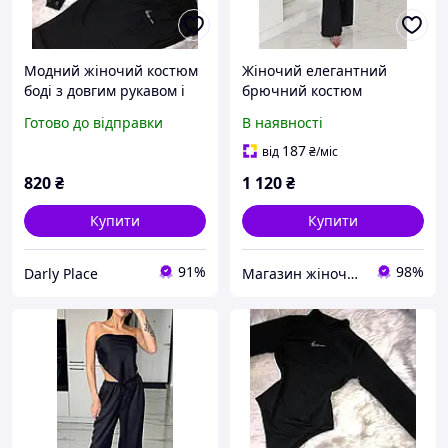
Модний жіночий костюм
Жіночий елегантний
боді з довгим рукавом і
брючний костюм
вільні штани джогери на
палаццо та туніка
Готово до відправки
В наявності
резинці з принтом Nike із
великого розміру
камінчиків чорний Xs/S
187
від
₴
/міс
M/L
820
₴
1 120
₴
Купити
Купити
91%
98%
Darly Place
Магазин жіночого одягу та аксесуарів в Україні - Annika.com.ua