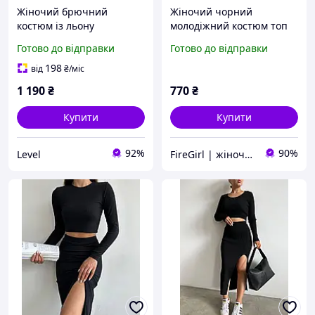
Жіночий брючний
Жіночий чорний
костюм із льону
молодіжний костюм топ
довга спідниця з розрізом
Готово до відправки
Готово до відправки
із довгим рукавом
198
від
₴
/міс
1 190
₴
770
₴
Купити
Купити
92%
90%
Level
FireGirl | жіночий одяг