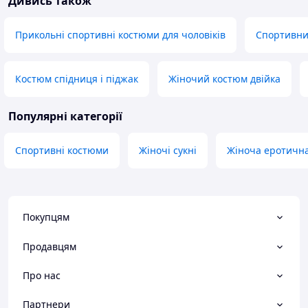
Дивись також
Прикольні спортивні костюми для чоловіків
Спортивни
Костюм спідниця і піджак
Жіночий костюм двійка
Популярні категорії
Спортивні костюми
Жіночі сукні
Жіноча еротична 
Покупцям
Продавцям
Про нас
Партнери