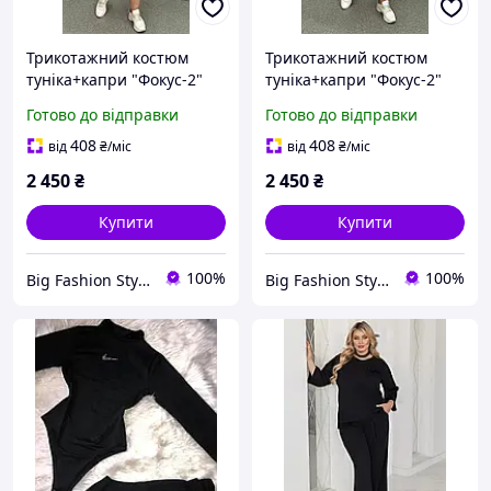
Трикотажний костюм
Трикотажний костюм
туніка+капри "Фокус-2"
туніка+капри "Фокус-2"
чорний із золотом
чорний із золотом
Готово до відправки
Готово до відправки
великого розміру 62-64
великого розміру 62-64
66-68 70-72 74-76
66-68 70-72 74-76
408
408
від
₴
/міс
від
₴
/міс
2 450
₴
2 450
₴
Купити
Купити
100%
100%
Big Fashion Style Інтернет-магазин жіночого одягу великих розмірів
Big Fashion Style Інтернет-магазин жіночого одягу великих розмірів