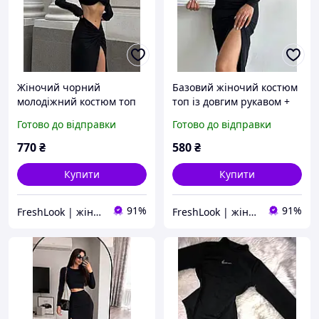
Жіночий чорний
Базовий жіночий костюм
молодіжний костюм топ
топ із довгим рукавом +
довга спідниця з розрізом
спідниця з розрізом
Готово до відправки
Готово до відправки
із довгим рукавом
(чорний, бежевий, синій,
сірий, зелений)
770
₴
580
₴
Купити
Купити
91%
91%
FreshLook | жіночий одяг
FreshLook | жіночий одяг