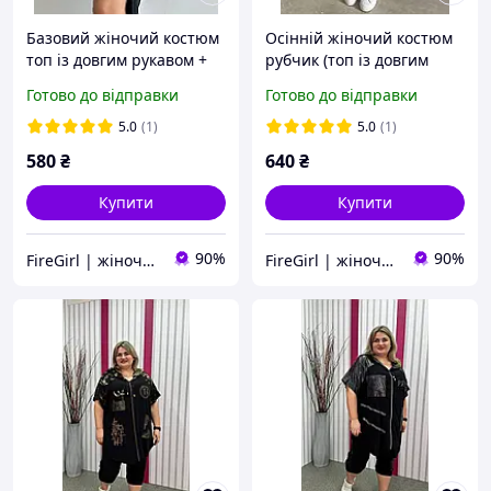
Базовий жіночий костюм
Осінній жіночий костюм
топ із довгим рукавом +
рубчик (топ із довгим
спідниця з розрізом
рукавом + спідниця)
Готово до відправки
Готово до відправки
(чорний, бежевий, синій,
чорний (S-L розмір)
сірий, зелений)
5.0
(1)
5.0
(1)
580
₴
640
₴
Купити
Купити
90%
90%
FireGirl | жіночий одяг
FireGirl | жіночий одяг