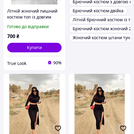
Брючний костюм з довгою н
Брючний костюм-двійка
Літній жіночий пишний
костюм топ із довгим
Літній брючний костюм із ту
рукавом + спідниця з
Готово до відправки
Брючний костюм жіночий 20
воланами (чорний, білий,
фісташковий, пудровий)
700
₴
Жіночий костюм штани тунік
Купити
90%
True Look