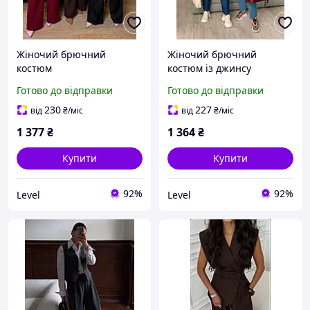
Жіночий брючний
Жіночий брючний
костюм
костюм із джинсу
Готово до відправки
Готово до відправки
230
227
від
₴
/міс
від
₴
/міс
1 377
₴
1 364
₴
Купити
Купити
92%
92%
Level
Level