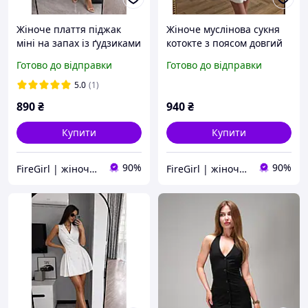
Жіноче плаття піджак
Жіноче муслінова сукня
міні на запах із ґудзиками
котокте з поясом довгий
коротке молочне чорне
рукав на ґудзиках чорний
Готово до відправки
Готово до відправки
рожеве бежеве
білий шоколадний
5.0
(1)
890
₴
940
₴
Купити
Купити
90%
90%
FireGirl | жіночий одяг
FireGirl | жіночий одяг