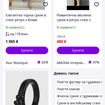
Елегантна чорна сукня в
Романтична весняна
стилі ретро з білим
сукня в ретро стилі з
комірцем та ґудзиками
ґудзиками та пишним
В наявності
В наявності
Арт. 297
подолом, батал великі
розміри
178
від
₴
/міс
780
₴
1 065
₴
480
₴
Купити
Купити
92%
97%
Your Boutique
AMONA інтернет-магазин модного одягу
Дивись також
Плаття футляр на гудзиках с
Плаття класик
Жіноча сукня з гудзиками сп
Сукня в англійському стилі