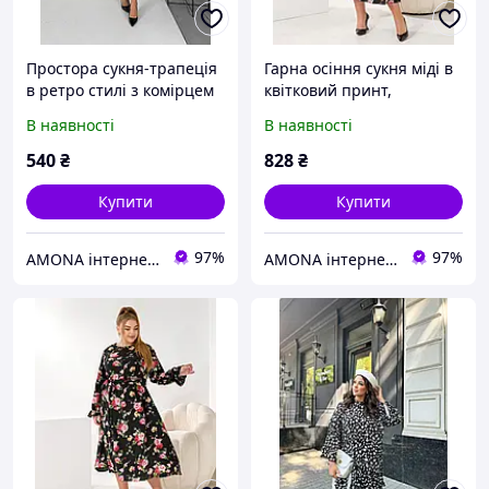
Простора сукня-трапеція
Гарна осіння сукня міді в
в ретро стилі з комірцем
квітковий принт,
стійкою і воланом по
приталена з пишним
В наявності
В наявності
подолу, норма і батал
подолом та пояском,
великі розміри
ретро стиль, батал великі
540
₴
828
₴
розміри
Купити
Купити
97%
97%
AMONA інтернет-магазин модного одягу
AMONA інтернет-магазин модного одягу