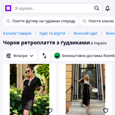
Плаття футляр на гудзиках спереду
Плаття класик
Каталог товарів
Одяг та взуття
Жіночий одяг
Жіноч
Чорне ретроплаття з ґудзиками
в Україні
Фільтри
Безкоштовна доставка Rozetk