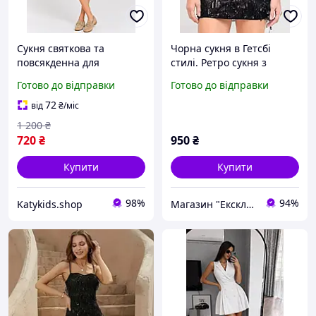
Сукня святкова та
Чорна сукня в Гетсбі
повсякденна для
стилі. Ретро сукня з
дівчинки шкільна пишна
паєтками 46р
Готово до відправки
Готово до відправки
з поясом і ґудзиками біло-
чорна, 8-12 років, Тая
72
від
₴
/міс
1 200
₴
720
₴
950
₴
Купити
Купити
98%
94%
Katykids.shop
Магазин "Ексклюзив"