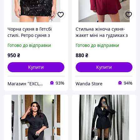
Чорна сукня в Гетсбі
Стильна жіноча сукня-
стилі. Ретро сукня з
жакет міні на гудзиках з
паєтками 46р
довгим рукавом бордо
Готово до відправки
Готово до відправки
чорна молочна беж 42-44
46-48
950
₴
880
₴
Купити
Купити
93%
94%
Магазин "EXCLUSIVE" - Оригінальні Подарунки для всіх
Wanda Store