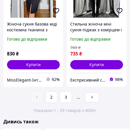
Жіноча сукня базова міді
Стильна жіноча міні
костюмна тканина з
сукня-піджак з комірцем і
ґудзиками 42-56 мод
плічками із поясом на
Готово до відправки
Готово до відправки
05143GR
ґудзиках костюмка чорна
шоколад SM ML
765
₴
830
₴
735
₴
Купити
Купити
92%
98%
MissElegant-Інтернет магазин одягу
Експресивний стиль
1
2
3
...
Показано 1 - 29 товарів з 4000+
Дивись також