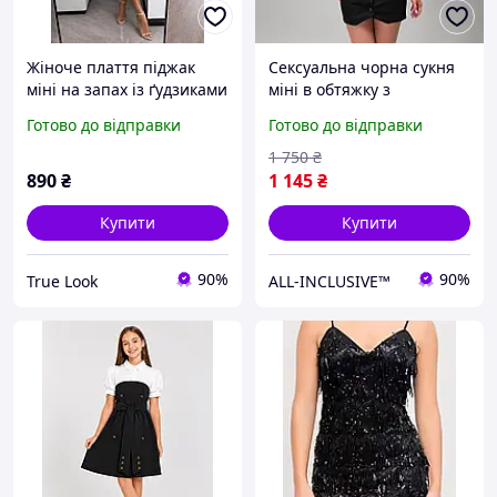
Жіноче плаття піджак
Сексуальна чорна сукня
міні на запах із ґудзиками
міні в обтяжку з
коротке молочне чорне
відкритою спиною,
Готово до відправки
Готово до відправки
рожеве бежеве
ефектна сукня-жилет на
ґудзиках з вирізом
1 750
₴
890
₴
1 145
₴
Купити
Купити
90%
90%
True Look
ALL-INCLUSIVE™