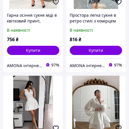
Гарна осіння сукня міді в
Простора легка сукня в
квітковий принт,
ретро стилі з комірцем
приталена з пишним
стійкою і рюшем по
В наявності
В наявності
подолом та пояском,
подолу, батал великі
ретро стиль
розміри
756
₴
816
₴
Купити
Купити
97%
97%
AMONA інтернет-магазин модного одягу
AMONA інтернет-магазин модного одягу