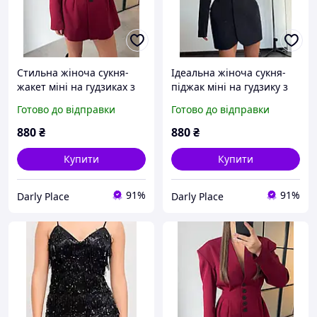
Стильна жіноча сукня-
Ідеальна жіноча сукня-
жакет міні на гудзиках з
піджак міні на гудзику з
довгим рукавом бордо
довгим рукавом чорна
Готово до відправки
Готово до відправки
чорна молочна беж 42-44
червона молоко XS-S M-L
46-48
880
₴
880
₴
Купити
Купити
91%
91%
Darly Place
Darly Place