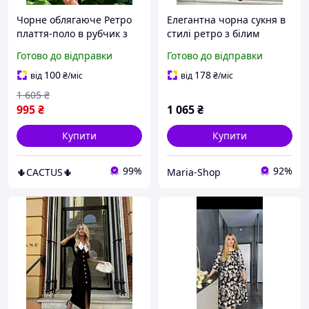
Чорне облягаюче Ретро
Елегантна чорна сукня в
плаття-поло в рубчик з
стилі ретро з білим
короткими рукавами і
комірцем та ґудзиками
Готово до відправки
Готово до відправки
білим коміром на
Арт. 297
гудзиках
100
178
від
₴
/міс
від
₴
/міс
1 605
₴
995
₴
1 065
₴
Купити
Купити
99%
92%
🌵CACTUS🌵
Maria-Shop