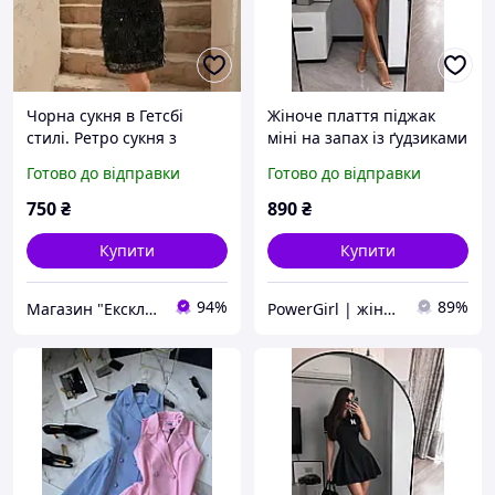
Чорна сукня в Гетсбі
Жіноче плаття піджак
стилі. Ретро сукня з
міні на запах із ґудзиками
паєтками
коротке молочне чорне
Готово до відправки
Готово до відправки
рожеве бежеве
750
₴
890
₴
Купити
Купити
94%
89%
Магазин "Ексклюзив"
PowerGirl | жіночий одяг