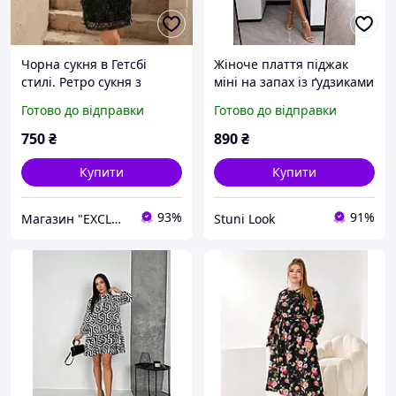
Чорна сукня в Гетсбі
Жіноче плаття піджак
стилі. Ретро сукня з
міні на запах із ґудзиками
паєтками
коротке молочне чорне
Готово до відправки
Готово до відправки
рожеве бежеве
750
₴
890
₴
Купити
Купити
93%
91%
Магазин "EXCLUSIVE" - Оригінальні Подарунки для всіх
Stuni Look