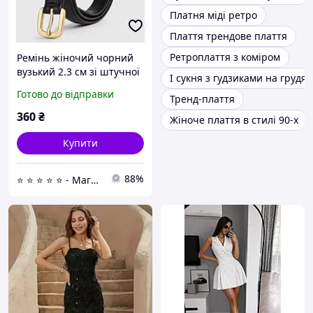
Платня міді ретро
Плаття трендове плаття
Ретроплаття з коміром
Ремінь жіночий чорний
вузький 2.3 см зі штучної
І сукня з гудзиками на грудях
шкіри довжиною 95 см із
Готово до відправки
Тренд-плаття
золотистою пряжкою в
ретро стилі для джинсів
360
₴
Жіноче плаття в стилі 90-х
та суконь
Купити
88%
⭐ ⭐ ⭐ ⭐ ⭐ - Магазин якісних товарів