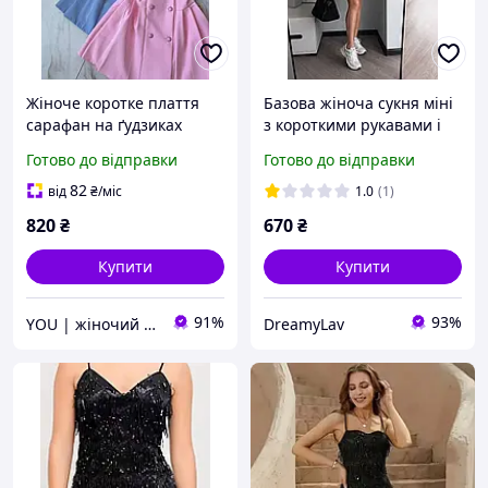
Жіноче коротке плаття
Базова жіноча сукня міні
сарафан на ґудзиках
з короткими рукавами і
ошатне рожеве біле
гудзиками з комірцем і
Готово до відправки
Готово до відправки
чорне бежевий
нашивкаю з літерою N
блакитний
чорна молоко рожева XS-
82
від
₴
/міс
1.0
(1)
S M-L
820
₴
670
₴
Купити
Купити
91%
93%
YOU | жіночий одяг
DreamyLav