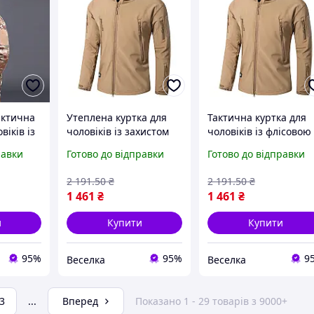
актична
Утеплена куртка для
Тактична куртка для
віків із
чоловіків із захистом
чоловіків із флісовою
тру та
від вітру та дощу для
підкладкою та
равки
Готово до відправки
Готово до відправки
вного
активного відпочинку
кишенями для
та повсякденного
активного відпочинк
2 191
.50
₴
2 191
.50
₴
 носіння
носіння FLAME
та повсякденного
1 461
₴
1 461
₴
носіння FLAME
и
Купити
Купити
95%
95%
9
Веселка
Веселка
3
...
Вперед
Показано 1 - 29 товарів з 9000+