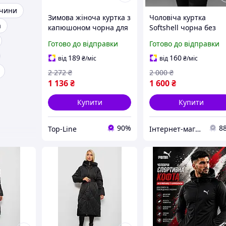
ччини
Зимова жіноча куртка з
Чоловіча куртка
а
капюшоном чорна для
Softshell чорна без
повсякденного носіння
капюшона з флісом д
Готово до відправки
Готово до відправки
стильна та зручна
активного відпочинк
та повсякденного
189
160
від
₴
/міс
від
₴
/міс
носіння
2 272
₴
2 000
₴
1 136
₴
1 600
₴
Купити
Купити
90%
8
Top-Line
Інтернет-магазин Min Price