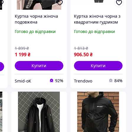
Куртка чорна жіноча
Куртка жіноча чорна з
подовжена
квадратним гудзиком
демісезонна з
для повсякденного
Готово до відправки
Готово до відправки
підкладкою-леопард
носіння стильний
капюшон р.50-52.
верхній одяг р.46 ТМ
су
Подарунок: брелок на
Maribel
1 899
₴
1 813
₴
сумку з леопардовим
1 199
₴
906
.50
₴
принтом
Купити
Купити
92%
84%
Smid-оК
Trendovo