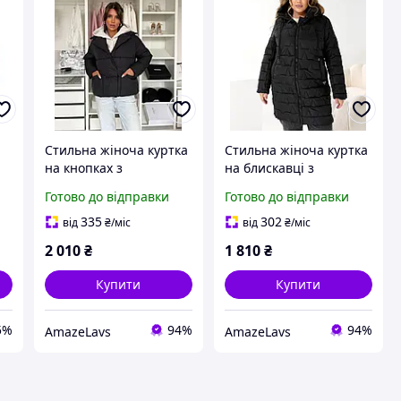
Стильна жіноча куртка
Стильна жіноча куртка
на кнопках з
на блискавці з
капюшоном та
капюшоном та довгим
Готово до відправки
Готово до відправки
кишенями чорна
рукавом з
у
шоколад М L XL
оригінальною стежкою
335
302
від
₴
/міс
від
₴
/міс
Корона чорна синя
2 010
₴
1 810
₴
беж 50 52 54 56 58 60
Купити
Купити
5%
94%
94%
AmazeLavs
AmazeLavs