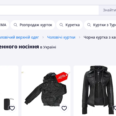
Знайти
ИМА
Розпродаж курток
Куретка
Куртки з Ту
ловічий верхній одяг
Чоловічі куртки
енного носіння
в Україні