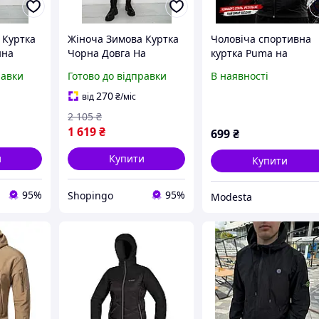
 Куртка
Жіноча Зимова Куртка
Чоловіча спортивна
нна
Чорна Довга На
куртка Puma на
Синтепоні З
блискавці з
равки
Готово до відправки
В наявності
ховик
Капюшоном Кишенями
капюшоном легка
жини З
На Блискавці Ager
кофта Пума для
270
від
₴
/міс
pingo
Shopingo
тренувань, бігу, фітне
2 105
₴
та повсякденного
1 619
₴
699
₴
носіння
и
Купити
Купити
95%
95%
Shopingo
Modesta