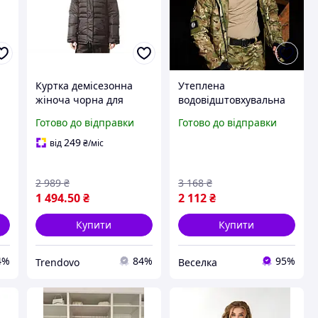
Куртка демісезонна
Утеплена
жіноча чорна для
водовідштовхувальна
ня
повсякденного носіння
камуфляжна куртка для
Готово до відправки
Готово до відправки
легка і зручна
активного відпочинку
та повсякденного
249
від
₴
/міс
носіння FLAME
2 989
₴
3 168
₴
1 494
.50
₴
2 112
₴
Купити
Купити
4%
84%
95%
Trendovo
Веселка