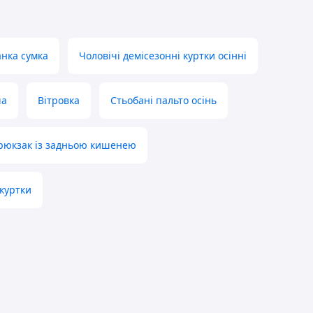
нка сумка
Чоловічі демісезонні куртки осінні
ча
Вітровка
Стьобані пальто осінь
рюкзак із задньою кишенею
 куртки