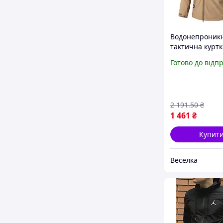
Водонепроник
тактична куртк
чоловіча з флі
Готово до відп
підкладкою дл
активного від
та повсякденн
носіння FLAME
2 191
.50
₴
1 461
₴
Купит
Веселка