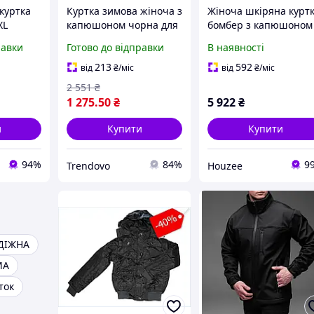
куртка
Куртка зимова жіноча з
Жіноча шкіряна курт
XL
капюшоном чорна для
бомбер з капюшоном
имова
повсякденного носіння
для повсякденного
равки
Готово до відправки
В наявності
шоном,
стильний верхній одяг
носіння стильна
зручна чорна куртка 
213
592
від
₴
/міс
від
₴
/міс
2 551
₴
починку
1 275
.50
₴
5 922
₴
и
Купити
Купити
94%
84%
9
Trendovo
Houzee
ДІЖНА
МА
ток