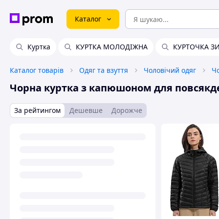
Каталог
Куртка
КУРТКА МОЛОДІЖНА
КУРТОЧКА З
Каталог товарів
Одяг та взуття
Чоловічий одяг
Чо
Чорна куртка з капюшоном для повсякд
За рейтингом
Дешевше
Дорожче