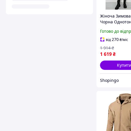
Жіноча Зимова
Чорна Одното
Довгий Рукав З
Готово до відп
Капюшоном Пу
Середньої Дов
270
від
₴
/міс
Кишенями Sho
1 914
₴
1 619
₴
Купит
Shopingo