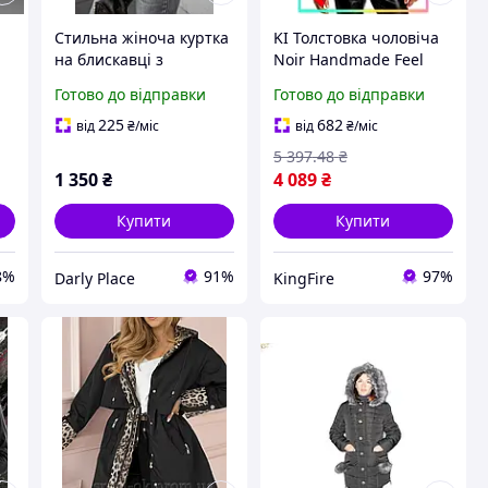
Стильна жіноча куртка
KI Толстовка чоловіча
на блискавці з
Noir Handmade Feel
ля
кишенями та довгим
Happy чорна з
Готово до відправки
Готово до відправки
у
рукавом з капюшоном
капюшоном для
на підкладці беж
повсякденного носіння
225
682
від
₴
/міс
від
₴
/міс
чорний білий 42-44 46-
стильна куртка для чо
5 397
.48
₴
48 50-52
FIR41_R
1 350
₴
4 089
₴
Купити
Купити
8%
91%
97%
Darly Place
KingFire