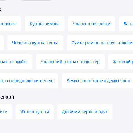
ж
чоловічі
Куртка зимова
Чоловічі ветровки
Бана
Чоловіча куртка тепла
Сумка-ремінь на пояс чолові
зак на змійці
Чоловічий рюкзак поліестер
Жіночий 
ак із передньою кишенею
Демісезонні жіночі демісезонні
егорії
вики
Жіночі куртки
Дитячий верхній одяг