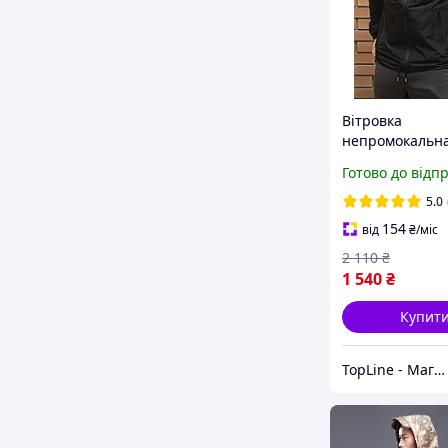
Вітровка
непромокальн
Jordan з капю
Готово до відп
Чоловіча куртк
плащова Джор
5.0
повсякденного
154
від
₴
/міс
Осіння
2 110
₴
1 540
₴
Купит
TopLine - Магазин крутих товарів