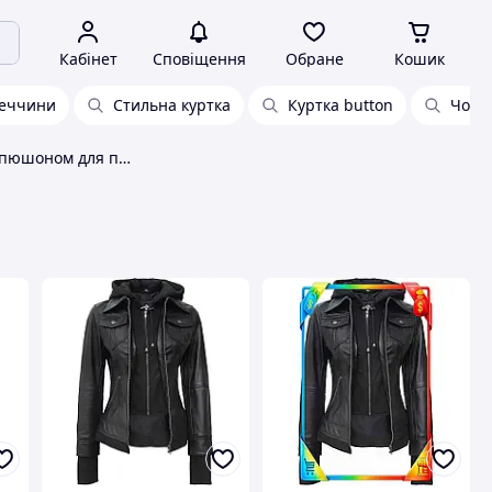
Кабінет
Сповіщення
Обране
Кошик
реччини
Стильна куртка
Куртка button
Чорн
Чорна куртка з капюшоном для повсякденного носіння