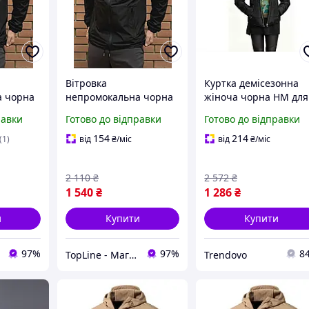
Вітровка
Куртка демісезонна
а чорна
непромокальна чорна
жіноча чорна HM для
шоном,
Adidas з капюшоном,
повсякденного носін
равки
Готово до відправки
Готово до відправки
а
Чоловіча куртка
стильна та зручна
дан для
плащова Адідас для
100% бавовна
154
214
(1)
від
₴
/міс
від
₴
/міс
 носіння
повсякденного носіння
осіня
2 110
₴
2 572
₴
1 540
₴
1 286
₴
и
Купити
Купити
97%
97%
8
TopLine - Магазин крутих товарів
Trendovo