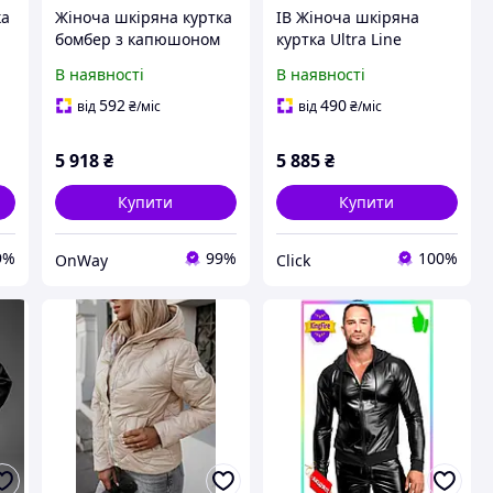
ка
Жіноча шкіряна куртка
ІВ Жіноча шкіряна
бомбер з капюшоном
куртка Ultra Line
XL чорна натуральна
бомбер чорна з
В наявності
В наявності
шкіра для
капюшоном XL для
XL
повсякденного носіння
повсякденного носіння
592
490
від
₴
/міс
від
₴
/міс
весна осінь
стильна курт ЕMN_PS
5 918
₴
5 885
₴
Купити
Купити
9%
99%
100%
OnWay
Click