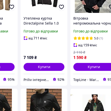
на
Утеплена куртка
Вітровка
а
Directalpine Sella 1.0
непромокальна чорн
совою
чорна S з капюшоном
Stone Island з
равки
Готово до відправки
Готово до відправки
я
460г Primaloft для
капюшоном, Чоловіч
починку
активних жінок
куртка плащова Стон
711
від
₴
/міс
5.0
(1)
ого
Айленд для
159
від
₴
/міс
повсякденного носін
2 110
₴
Осіння
7 109
₴
1 590
₴
и
Купити
Купити
95%
92%
9
Priliv інтернет-магазин
TopLine - Магазин крутих товарів