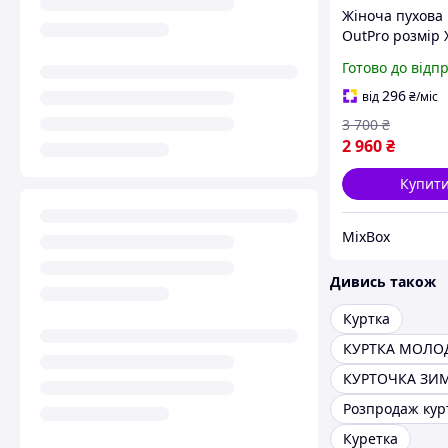
Жіноча пухова 
OutPro розмір 
чорна, легка з
Готово до відп
куртка з капю
складана для
296
від
₴
/міс
подорожей та
3 700
₴
активного від
2 960
₴
Купит
MixBox
Дивись також
Куртка
КУРТКА МОЛО
КУРТОЧКА ЗИ
Розпродаж кур
Куретка