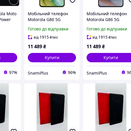
ola Moto
Мобільний телефон
Мобільний телефон
Power
Motorola G86 5G
Motorola G86 5G
ріном
8/256GB Golden Cypress
8/256GB Cosmic Sky
Готово до відправки
Готово до відправки
(PB7L0115RS)
(PB7L0090RS)
1915
1915
від
₴
/міс
від
₴
/міс
11 489
₴
11 489
₴
и
Купити
Купити
97%
96%
9
SnamiPlus
SnamiPlus