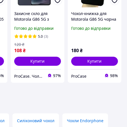
Захисне скло для
Чохол-книжка для
05
Motorola G86 5G з
Motorola G86 5G чорна
чорною рамкою
Готово до відправки
Готово до відправки
протиударне на весь
екран
5.0
(3)
120
₴
108
₴
180
₴
Купити
Купити
6%
97%
98%
ProCase. Чоловічі чохли
ProCase
ол
Силіконовий чохол
Чохли Endorphone