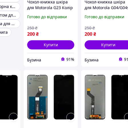
Чохол-книжка шкіра
Чохол-книжка шкіра
Motorola g14 чорна книжка
для Motorola G23 Колір
для Motorola G04/G04
Red buzyna
Колір Dark Blue buzy
Книжка з магнітом для motorola g24 power
Готово до відправки
Готово до відправки
Бордова книжка для motorola g32
250
₴
250
₴
нига
200
₴
200
₴
Купити
Купити
91%
9
Бузина
Бузина