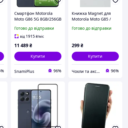
Смартфон Motorola
Книжка Magnet для
Moto G86 5G 8GB/256GB
Motorola Moto G85 /
Pantone Spellbound
Edge 50 Fusion з
Готово до відправки
Готово до відправки
відділом для карт та
боковим магнітом
1915
від
₴
/міс
11 489
₴
299
₴
Купити
Купити
6%
96%
96%
SnamiPlus
Чохли та аксесуари | Mob4