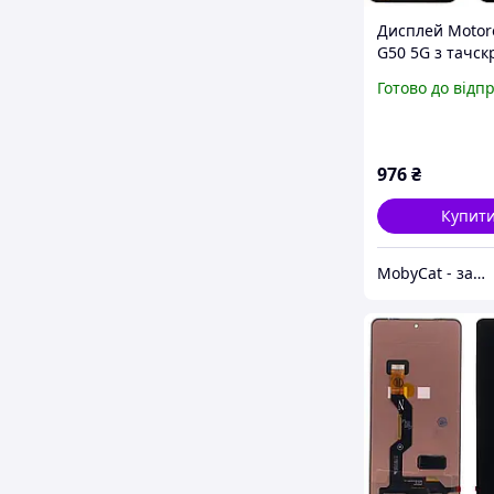
Дисплей Motor
G50 5G з тачск
(чорний)
Готово до відп
976
₴
Купит
MobyCat - запчастини для мобільних телефонів та планшетів