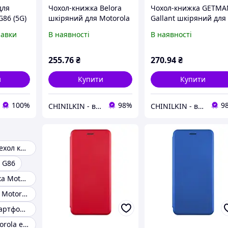
для
Чохол-книжка Belora
Чохол-книжка GETMA
G86 (5G)
шкіряний для Motorola
Gallant шкіряний для
тний із
Moto G86 5G / G86
Motorola Moto G86 5G
равки
В наявності
В наявності
Power- чорний
G86 Power- чорний
. Getman
й
255
.76
₴
270
.94
₴
и
Купити
Купити
100%
98%
9
CHINILKIN - все для ремонту телефонів. Мобільні аксесуари.
CHINILKIN - все для ремонту телефонів. Мобільні аксесуари.
Motorola G86 чехол книга
 G86
Шкіряна книжка Motorola G84
Чехол кошелек Motorola G86 Power
Книжка для смартфона Motorola G15 Power
Книжка на motorola e13