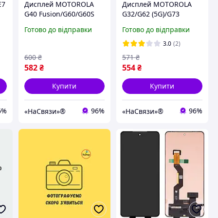
E7
Дисплей MOTOROLA
Дисплей MOTOROLA
G40 Fusion/G60/G60S
G32/G62 (5G)/G73
(XT2135/XT2133-2)
(XT2235) (2022) з
Готово до відправки
Готово до відправки
(2021) з чорним
чорним тачскріном
тачскріном
3.0
(2)
600
₴
571
₴
582
₴
554
₴
Купити
Купити
6%
96%
96%
«НаСвязи»®
«НаСвязи»®