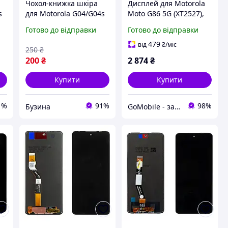
Чохол-книжка шкіра
Дисплей для Motorola
s
для Motorola G04/G04s
Moto G86 5G (XT2527),
na
Колір Gold buzyna
Moto G86 Power
Готово до відправки
Готово до відправки
(XT2527), Moto G100 Pro
(XT2527) чорний P-
479
від
₴
/міс
250
₴
OLED оригінал (
200
₴
2 874
₴
Бетховен)
Купити
Купити
1%
91%
98%
Бузина
GoMobile - запчасти для мобильных телефонов и планшетов.