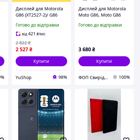
a
Дисплей для Motorola
Дисплей для Motorola
G86 (XT2527-2)/ G86
Moto G86, Moto G86
Power (XT2527-7) з
Power, чорний, без
Готово до відправки
Готово до відправки
чорним тачскрином і
рамки, Original (PRC),
синьою корпусною
XT2527-2
421
від
₴
/міс
рамкою Original
2 822
₴
2 527
₴
3 680
₴
Купити
Купити
9%
98%
100%
YuShop
ФОП Свирідов Юрій Іванович