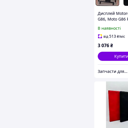
Дисплей Motor
G86, Moto G86 
XT2527 з тачск
В наявності
(оригінал OEM)
513
від
₴
/міс
3 076
₴
Купит
Запчасти для мобильных телефонов