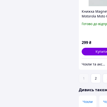
Книжка Magnet
Motorola Moto 
відділом для ка
Готово до відп
боковим магні
299
₴
Купит
Чохли та аксесуари | Mob4
1
2
Дивись тако
Чохли
Ч