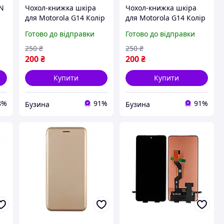
N
Чохол-книжка шкіра
Чохол-книжка шкіра
для Motorola G14 Колір
для Motorola G14 Колір
 /
Gold buzyna
Red buzyna
Готово до відправки
Готово до відправки
250
₴
250
₴
200
₴
200
₴
Купити
Купити
8%
91%
91%
Бузина
Бузина