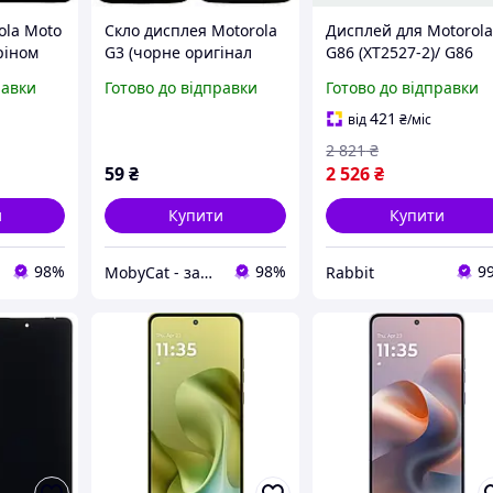
ola Moto
Скло дисплея Motorola
Дисплей для Motorol
ріном
G3 (чорне оригінал
G86 (XT2527-2)/ G86
Китай)
Power (XT2527-7) з
равки
Готово до відправки
Готово до відправки
чорним тачскрином і
синьою корпусною
421
від
₴
/міс
рамкою Original
2 821
₴
59
₴
2 526
₴
и
Купити
Купити
98%
98%
9
MobyCat - запчастини для мобільних телефонів та планшетів
Rabbit