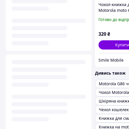
Чохол-книжка 
Motorola moto 
шкіряний магні
Готово до відп
підставкою.
Преміум'якість
gallant (Чорни
320
₴
матовий)
Купит
Smile Mobile
Дивись також
Чохол Motorola