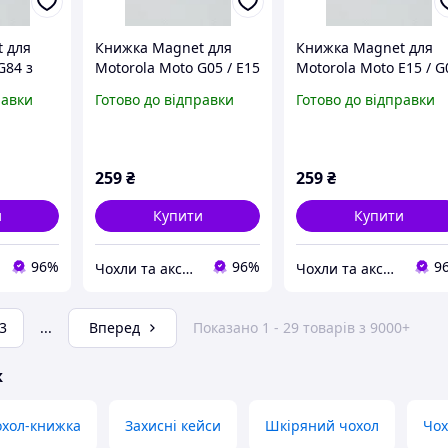
 для
Книжка Magnet для
Книжка Magnet для
G84 з
Motorola Moto G05 / E15
Motorola Moto E15 / G
рт та
з відділом для карт та
з відділом для карт та
равки
Готово до відправки
Готово до відправки
том
боковим магнітом
боковим магнітом
259
₴
259
₴
и
Купити
Купити
96%
96%
9
Чохли та аксесуари | Mob4
Чохли та аксесуари | Mob4
3
...
Вперед
Показано 1 - 29 товарів з 9000+
ж
охол-книжка
Захисні кейси
Шкіряний чохол
Чох