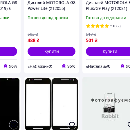
ROLA G8
Дисплей MOTOROLA G8
Дисплей MOTOROLA 
019) з
Power Lite (XT2055)
Plus/G9 Play (XT2081)
іном
(2020) з чорним
(2020) із чорним
равки
Готово до відправки
Готово до відправки
тачскріном
тачскрином
5.0
(2)
503
₴
517
₴
488
₴
501
₴
и
Купити
Купити
96%
96%
9
«НаСвязи»®
«НаСвязи»®