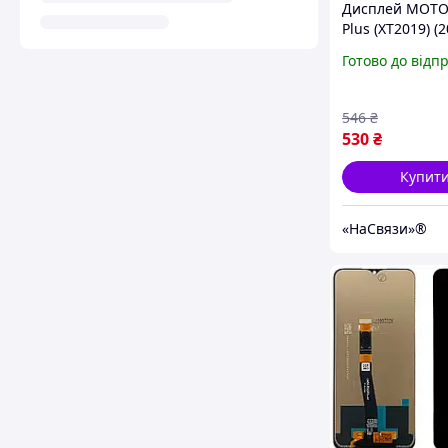
Дисплей MOTO
Plus (XT2019) (2
чорним тачскр
Готово до відп
546
₴
530
₴
Купит
«НаСвязи»®