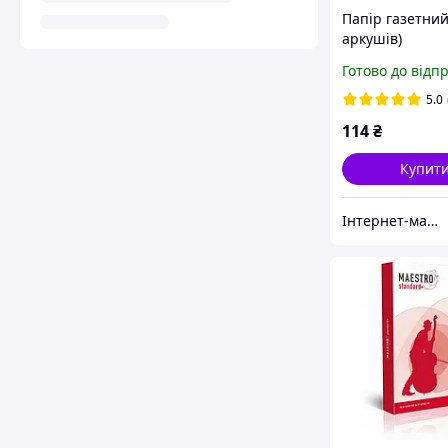
Папір газетний
аркушів)
Готово до відп
5.0
114
₴
Купит
Інтернет-магазин паперової продукції "Термолента"