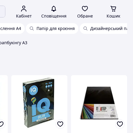
Кабінет
Сповіщення
Обране
Кошик
еслення А4
Папір для кроєння
Дизайнерський папі
рапбукінгу А3