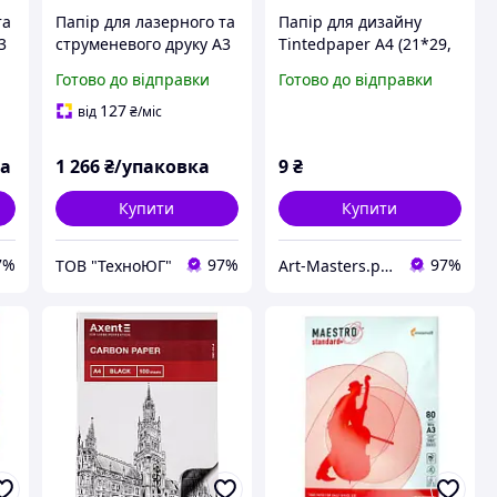
та
Папір для лазерного та
Папір для дизайну
3
струменевого друку А3
Tintedpaper А4 (21*29,
50
Color Copy 350 г/м2 125
7см), №90 чорна, 130г/
Готово до відправки
Готово до відправки
арк
м, без текстури, Folia
127
від
₴
/міс
ка
1 266
₴/упаковка
9
₴
Купити
Купити
7%
97%
97%
ТОВ "ТехноЮГ"
Art-Masters.prom.ua