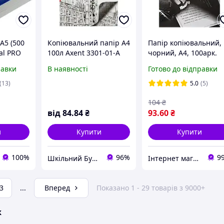
А5 (500
Копіювальний папір А4
Папір копіювальний,
al PRO
100л Axent 3301-01-A
чорний, А4, 100арк.
чорний
Buromax BM.2701
равки
В наявності
Готово до відправки
(13)
5.0
(5)
104
₴
від
84
.84
₴
93
.60
₴
и
Купити
Купити
100%
96%
9
Шкільний Бум Магазин товарів для школи та офісу
Інтернет магазин ТерЛайн
3
...
Вперед
Показано 1 - 29 товарів з 9000+
ж