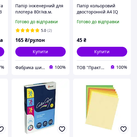
та
Папір інженерний для
Папір кольоровий
3
плотера 80г/кв.м.
двосторонній А4 IQ
50
297мм (А3) х 50м
Color АВ48 Синій 30
Готово до відправки
Готово до відправки
аркушів 80г/м2
Яскравий кольоровий
5.0
(2)
папір для скрапбукінгу
ка
165
₴/рулон
45
₴
Купити
Купити
7%
100%
100%
Фабрика широкоформатного паперу
ТОВ "Практик 2022": Інтернет-магазин медичних, офісних, канцелярських та господарських товарів