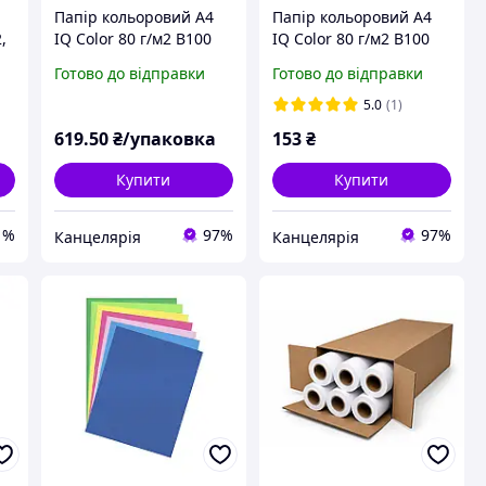
Папір кольоровий А4
Папір кольоровий А4
,
IQ Color 80 г/м2 B100
IQ Color 80 г/м2 B100
насичений чорний 500
насичений чорний 100
Готово до відправки
Готово до відправки
арк
арк
5.0
(1)
619
.50
₴/упаковка
153
₴
Купити
Купити
1%
97%
97%
Канцелярiя
Канцелярiя