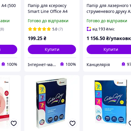
 А4 (500
Папір для ксероксу
Папір для лазерного 
Smart Line Office А4
струменевого друку А
500л. 80 гр/м²
Color Copy 280 г/м2 1
равки
Готово до відправки
Готово до відправки
арк
193
(8)
5.0
(7)
від
₴
/міс
199
.25
₴
1 156
.50
₴/упаков
и
Купити
Купити
100%
100%
9
Інтернет-магазин NikopoL - канцтовари для школи та офісу
Канцелярiя