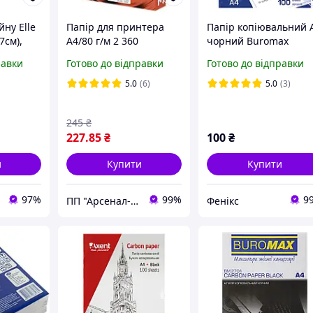
йну Elle
Папір для принтера
Папір копіювальний 
7см),
А4/80 г/м 2 360
чорний Buromax
/м2,
EXCELLENT 500 аркушів
ВМ2701 (100 аркушів)
равки
Готово до відправки
Готово до відправки
тури,
5.0
(6)
5.0
(3)
245
₴
227
.85
₴
100
₴
и
Купити
Купити
97%
99%
9
ПП "Арсенал-У"
Фенікс