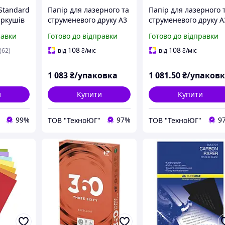
Standard
Папір для лазерного та
Папір для лазерного 
аркушів
струменевого друку А3
струменевого друку А
Color Copy 300 г/м2 125
Color Copy 160 г/м2 2
равки
Готово до відправки
Готово до відправки
арк
арк
108
108
(62)
від
₴
/міс
від
₴
/міс
1 083
₴/упаковка
1 081
.50
₴/упаков
и
Купити
Купити
99%
97%
9
ТОВ "ТехноЮГ"
ТОВ "ТехноЮГ"