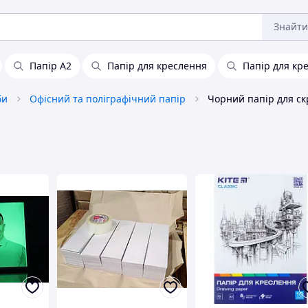
Знайти
Папір А2
Папір для креслення
Папір для кр
би
Офісний та поліграфічний папір
Чорний папір для ск