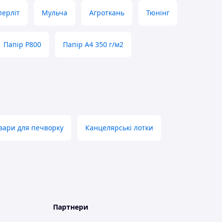
перліт
Мульча
Агроткань
Тюнінг
Папір P800
Папір A4 350 г/м2
вари для печворку
Канцелярські лотки
Партнери