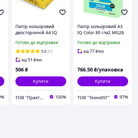
Папір кольоровий
Папір кольоровий А3
двосторонній А4 IQ
IQ Color 80 г/м2 MG28
Color CY39 Жовтий 500
пастель зелений 500
Готово до відправки
Готово до відправки
аркушів 80г/м2 Папір
арк
жовтий пастельний
77
5.0
(1)
від
₴
/міс
51
від
₴
/міс
506
₴
766
.50
₴/упаковка
Купити
Купити
9%
100%
97%
ТОВ "Практик 2022": Інтернет-магазин медичних, офісних, канцелярських та господарських товарів
ТОВ "ТехноЮГ"