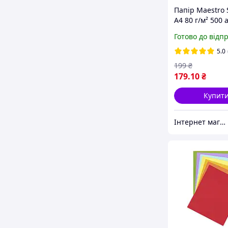
Папір Maestro 
А4 80 г/м² 500 
16.4949
Готово до відп
5.0
199
₴
179
.10
₴
Купит
Інтернет магазин ТерЛайн