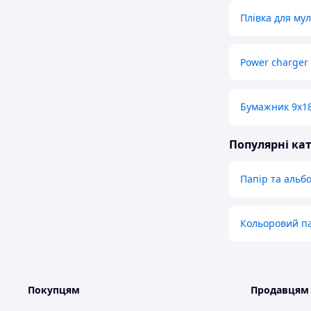
Плівка для му
Power charger
Бумажник 9х1
Популярні кат
Папір та альб
Кольоровий па
Покупцям
Продавцям