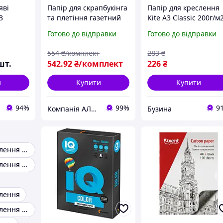
яві
Папір для скрапбукінга
Папір для креслення
3
та плетіння газетний
Kite А3 Classic 200г/м2
.
смужками 8,4*29,7см
10 аркушів K-270
Готово до відправки
Готово до відправки
(45г/м2, 5000л)
buzyna
554
₴/комплект
283
₴
шт.
542
.92
₴/комплект
226
₴
и
Купити
Купити
94%
99%
9
Компанія АЛД-Трейд
Бузина
Папір для креслення А3
Папір для креслення а2
слення
Папір для креслення А4