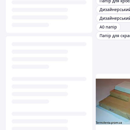
Папір для кро
А0 папір