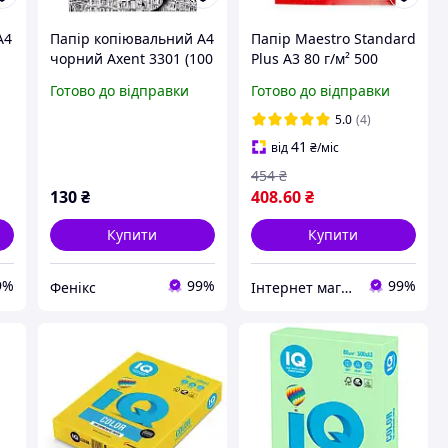
А4
Папір копіювальний А4
Папір Maestro Standard
чорний Axent 3301 (100
Plus А3 80 г/м² 500
аркушів)
аркушів
Готово до відправки
Готово до відправки
5.0
(4)
41
від
₴
/міс
454
₴
130
₴
408
.60
₴
Купити
Купити
9%
99%
99%
Фенікс
Інтернет магазин ТерЛайн