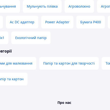
льчування
Мульчують плівка
Агроволокно
Агро
Ac DC адаптер
Power Adapter
Бумага P400
8х1
Екологічний папір
егорії
оми для малювання
Папір та картон для творчості
То
пір та картон
Про нас