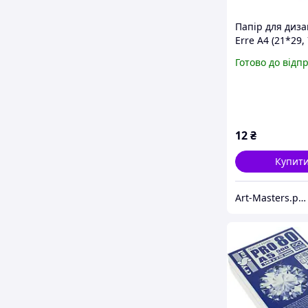
Папір для диза
Erre А4 (21*29, 
№15 nero, 220г
Готово до відп
чорна, дві текс
Fabriano
12
₴
Купит
Art-Masters.prom.ua