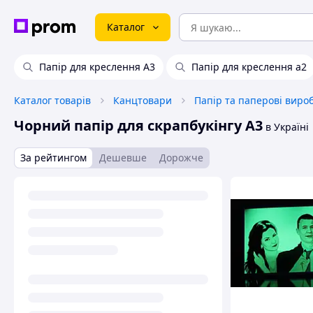
Каталог
Папір для креслення А3
Папір для креслення а2
Каталог товарів
Канцтовари
Папір та паперові виро
Чорний папір для скрапбукінгу А3
в Україні
За рейтингом
Дешевше
Дорожче