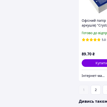
Офісний папір 
аркушів) "Cryst
80"
Готово до відп
5.0
89
.70
₴
Купит
Інтернет-магазин паперової продукції "Термолента"
1
2
Дивись тако