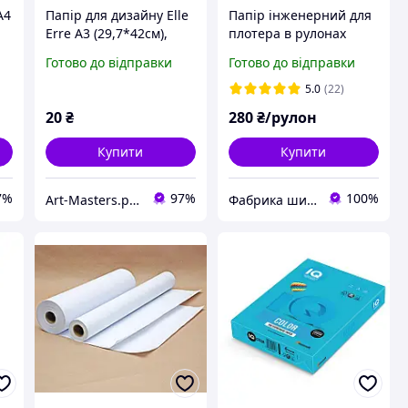
А4
Папір для дизайну Elle
Папір інженерний для
Erre А3 (29,7*42см),
плотера в рулонах
№15 nero, 220г/м2,
610мм (А1+) 50м 80г
Готово до відправки
Готово до відправки
чорна, дві текстури,
Fabriano
5.0
(22)
20
₴
280
₴/рулон
Купити
Купити
7%
97%
100%
Art-Masters.prom.ua
Фабрика широкоформатного паперу