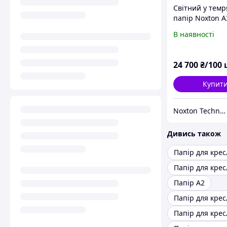
Світний у темр
папір Noxton А
формат 100 шт
В наявності
24 700
₴/100 
Купит
Noxton Technologies
Дивись також
Папір А2
Папір для кре