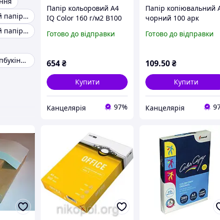
єння
Папір кольоровий А4
Папір копіювальний 
Дизайнерський папір а4
IQ Color 160 г/м2 B100
чорний 100 арк
насичений чорний 250
Дизайнерський папір для листівок
Готово до відправки
Готово до відправки
арк
Папір для скрапбукінгу 30х30
654
₴
109
.50
₴
Купити
Купити
97%
9
Канцелярiя
Канцелярiя