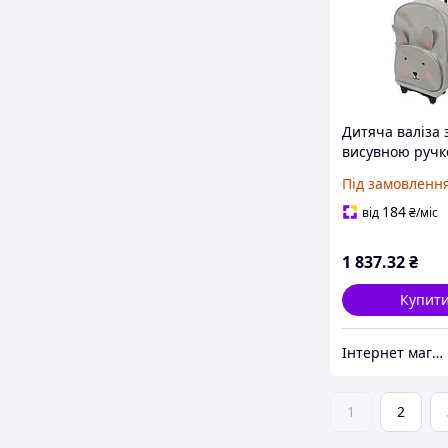
Дитяча валіза 
висувною ручко
12 x 40 см - к
Під замовленн
184
від
₴
/міс
1 837
.32
₴
Купит
Інтернет магазин - Маркет
1
2