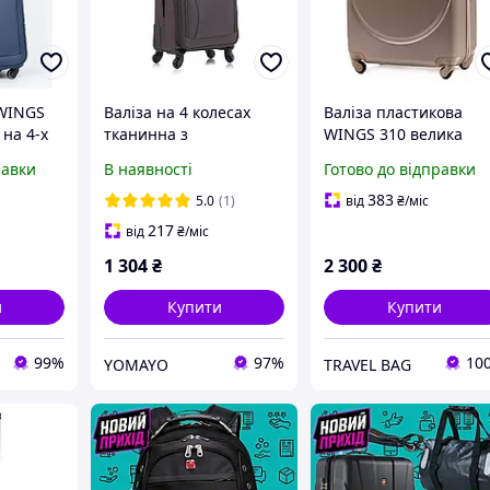
 WINGS
Валіза на 4 колесах
Валіза пластикова
 на 4-х
тканинна з
WINGS 310 велика
літрів з
телескопічною
шампань ручки в кол
равки
В наявності
Готово до відправки
касом та
висувною ручкою
з розширенням
 в
дорожня для
383
5.0
(1)
від
₴
/міс
подорожей Bonro
217
від
₴
/міс
Tourist маленька
1 304
₴
2 300
₴
коричнева
и
Купити
Купити
99%
97%
10
YOMAYO
TRAVEL BAG