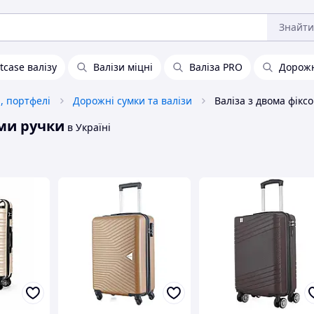
Знайти
tcase валізу
Валізи міцні
Валіза PRO
Дорожн
и, портфелі
Дорожні сумки та валізи
ми ручки
в Україні