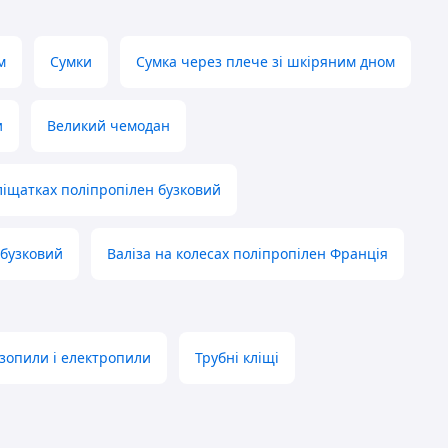
м
Сумки
Сумка через плече зі шкіряним дном
и
Великий чемодан
ліщатках поліпропілен бузковий
 бузковий
Валіза на колесах поліпропілен Франція
зопили і електропили
Трубні кліщі