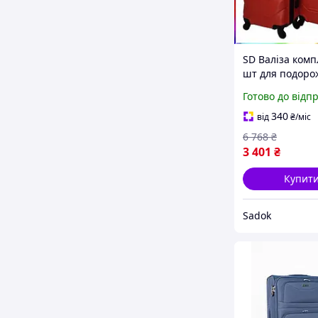
SD Валіза комп
шт для подоро
середня велик
Готово до відп
червона з
телескопічною
340
від
₴
/міс
Sadok top Sad-
6 768
₴
3 401
₴
Купит
Sadok