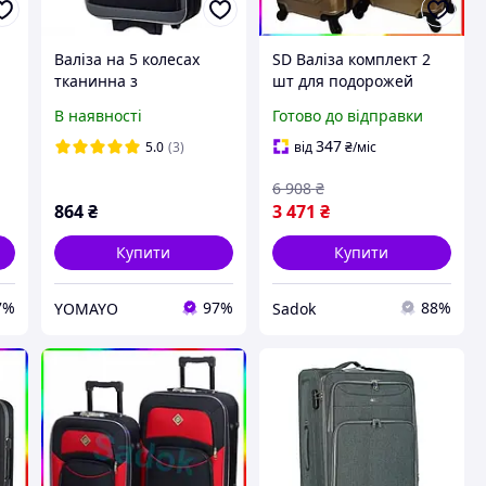
Валіза на 5 колесах
SD Валіза комплект 2
тканинна з
шт для подорожей
телескопічною
середня велика з
В наявності
Готово до відправки
ю
висувною ручкою
телескопічною ручкою
дорожня для
та колесами Sadok top
347
5.0
(3)
від
₴
/міс
подорожей Bonro Style
Sad-03
6 908
₴
маленька чорно-сіра
864
₴
3 471
₴
Купити
Купити
7%
97%
88%
YOMAYO
Sadok