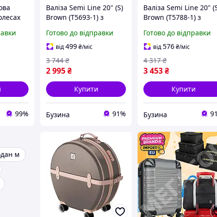
ова
Валіза Semi Line 20" (S)
Валіза Semi Line 20" (
олесах
Brown (T5693-1) з
Brown (T5788-1) з
 з
одинарною
одинарною
равки
Готово до відправки
Готово до відправки
есами на
телескопічною ручкою
телескопічною ручк
iman
та кодовим замком на
та кодовим замком н
499
576
від
₴
/міс
від
₴
/міс
колесах для одягу
колесах для одягу
3 744
₴
4 317
₴
2 995
₴
3 453
₴
и
Купити
Купити
99%
91%
9
Бузина
Бузина
дан м