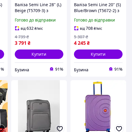
S)
Валіза Semi Line 28" (L)
Валіза Semi Line 20" (S)
Beige (T5709-3) з
Blue/Brown (T5672-2) з
коловим замком,
одинарною
Готово до відправки
Готово до відправки
ою
внутрішньою кишенею
телескопічною ручкою
а
та ручкою на колесах
та кодовим замком на
632
708
від
₴
/міс
від
₴
/міс
колесах для одягу
4 739
₴
5 307
₴
3 791
₴
4 245
₴
Купити
Купити
1%
91%
91%
Бузина
Бузина