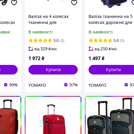
L
Валіза на 4 колесах
Валіза тканинна на 5
колесах
тканинна для
колесах дорожня для
шніми
подорожей середня
подорожей велика
равки
В наявності
В наявності
розмір M коричнева
міцна з телескопічно
+5см
Bonro Tourist / Валізи
ручкою чорно-
5.0
(3)
5.0
(3)
дорожні з
фіолетова Bonro Style
329
250
від
₴
/міс
від
₴
/міс
яти
телескопічною ручкою
1 972
₴
1 497
₴
и
Купити
Купити
99%
97%
9
YOMAYO
YOMAYO