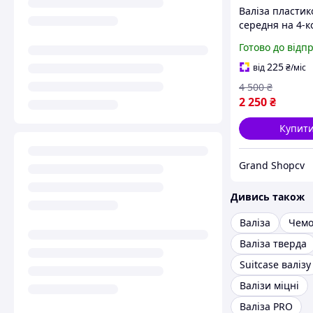
Валіза пластик
середня на 4-к
для подорожей
Готово до відп
ручкою та кол
360 ABS+PC Ka
225
від
₴
/міс
66×42×23
4 500
₴
2 250
₴
Купит
Grand Shopcv
Дивись також
Валіза
Чемо
Валіза тверда
Suitcase валізу
Валізи міцні
Валіза PRO