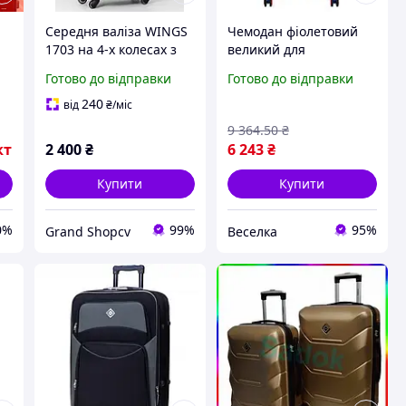
Середня валіза WINGS
Чемодан фіолетовий
1703 на 4-х колесах з
великий для
розширенням з
подорожей та ділових
Готово до відправки
Готово до відправки
тканини дорожня з
поїздок з кодовим
висувною ручкою та
замком і
240
від
₴
/міс
міцним каркасом
телескопічною ручкою
9 364
.50
₴
FLAME
кт
2 400
₴
6 243
₴
Купити
Купити
0%
99%
95%
Grand Shopcv
Веселка