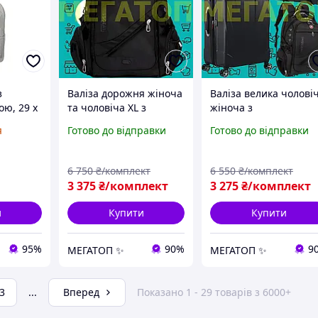
з
Валіза дорожня жіноча
Валіза велика чолові
ю, 29 x
та чоловіча XL з
жіноча з
оричнева
алюмінієвою
телескопічною ручк
я
Готово до відправки
Готово до відправки
телескопічною ручкою
й замком міцний
й ударостійким
матеріал поліестер
корпусом полікарбонат
6 750
₴/комплект
6 550
₴/комплект
3 375
₴/комплект
3 275
₴/комплект
и
Купити
Купити
95%
90%
9
МЕГАТОП ✨
МЕГАТОП ✨
3
...
Вперед
Показано 1 - 29 товарів з 6000+