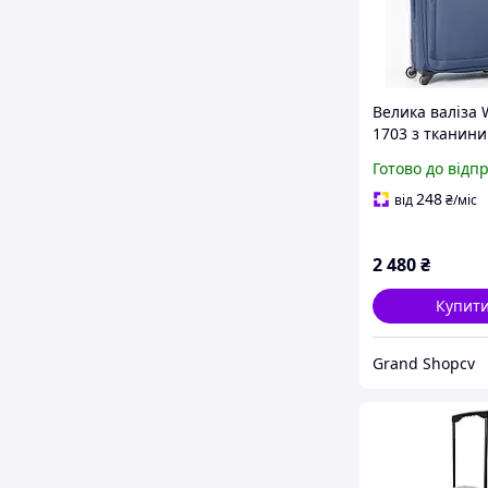
Велика валіза
1703 з тканини
колесах на 100 
Готово до відп
металевим кар
міцною ручкою
248
від
₴
/міс
дорогу
2 480
₴
Купит
Grand Shopcv