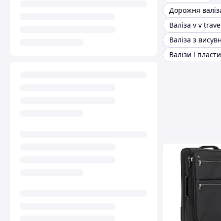
Валіза v v trave
Валізи l пласти