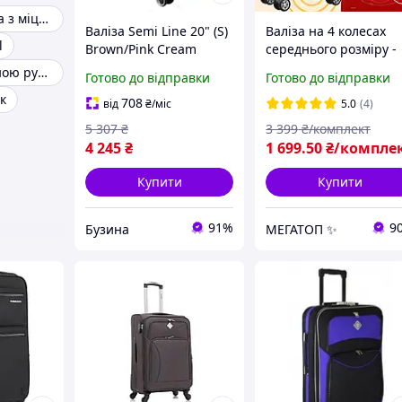
Дорожня валіза з міцною ручкою
Валіза Semi Line 20" (S)
Валіза на 4 колесах
l
Brown/Pink Cream
середнього розміру -
(T5673-2) з одинарною
дорожня валіза з
Валіза з висувною ручкою та колесами
Готово до відправки
Готово до відправки
телескопічною ручкою
полікарбонату з
к
та кодовим замком на
висувною ручкою
708
від
₴
/міс
5.0
(4)
колесах для одягу
5 307
₴
3 399
₴/комплект
4 245
₴
1 699
.50
₴/компле
Купити
Купити
91%
9
Бузина
МЕГАТОП ✨