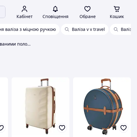
Кабінет
Сповіщення
Обране
Кошик
я валіза з міцною ручкою
Валіза v v travel
Валіза 
Валіза з двома фіксованими положеннями ручки