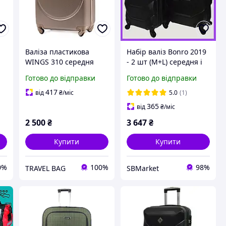
Валіза пластикова
Набір валіз Bonro 2019
WINGS 310 середня
- 2 шт (M+L) середня і
ір
шампань ручки в колір
велика чорні дорожні
Готово до відправки
Готово до відправки
з розширенням
пластикові на колесах з
кодовим замком і
417
від
₴
/міс
5.0
(1)
висувною ручкою
365
від
₴
/міс
2 500
₴
3 647
₴
Купити
Купити
0%
100%
98%
TRAVEL BAG
SBMarket