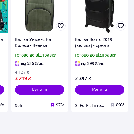
ча
Валіза Унісекс На
Валіза Bonro 2019
Колесах Велика
(велика) чорна з
ою
Поліестерова Хакі З
міцним корпусом,
Готово до відправки
Готово до відправки
Телескопічною Ручкою
кодовим замком і
Та Кодовим Замком
телескопічною ручкою
536
399
від
₴
/міс
від
₴
/міс
Gedox Gd Polo
4 127
₴
ShoppinGo
3 219
₴
2 392
₴
Купити
Купити
0%
97%
89%
Seli
3. ForFit Інтернет-магазин спортивних товарів