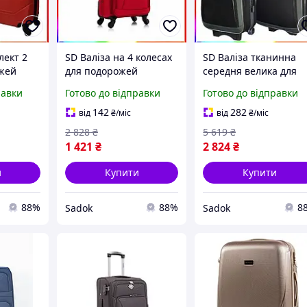
лект 2
SD Валіза на 4 колесах
SD Валіза тканинна
жей
для подорожей
середня велика для
а
компактна вишнева з
подорожей з ручкою 
равки
Готово до відправки
Готово до відправки
кодовим замком і
колесами Sadok top 2
 ручкою
ручками Sadok top Sad-
шт чорно-сірий Sad-
142
282
від
₴
/міс
від
₴
/міс
03
03
2 828
₴
5 619
₴
1 421
₴
2 824
₴
и
Купити
Купити
88%
88%
8
Sadok
Sadok