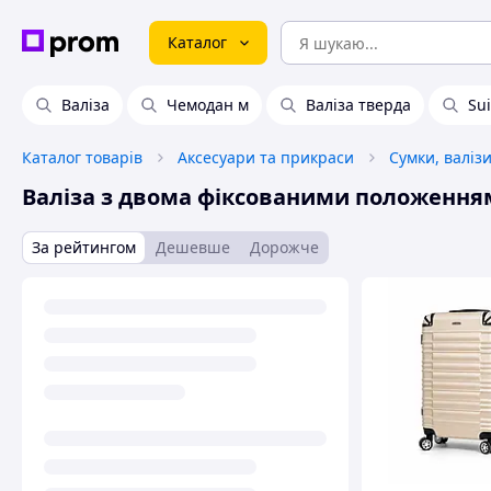
Каталог
Валіза
Чемодан м
Валіза тверда
Sui
Каталог товарів
Аксесуари та прикраси
Сумки, валіз
Валіза з двома фіксованими положення
За рейтингом
Дешевше
Дорожче