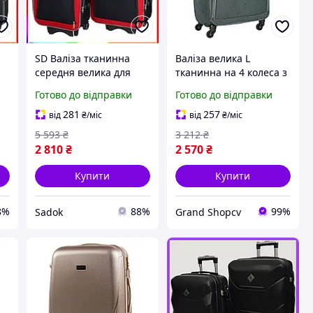
SD Валіза тканинна
Валіза велика L
середня велика для
тканинна на 4 колеса з
та
подорожей з ручкою та
кодовим замком з
Готово до відправки
Готово до відправки
коліщатами Sadok top 2
телескопічною ручкою
03
шт чорно-вишневий
міцна для подорожей
281
257
від
₴
/міс
від
₴
/міс
Sad-03
5 593
₴
3 212
₴
2 810
₴
2 570
₴
Купити
Купити
8%
88%
99%
Sadok
Grand Shopcv