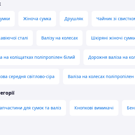
ж
сумки
Жіноча сумка
Друшляк
Чайник зі свистко
авіючої сталі
Валізу на колесах
Шкіряні жіночі сумк
а на коліщатках поліпропілен білий
Дорожня валіза на ко
ова середня світлово-сіра
Валіза на колесах поліпропілен
егорії
апчастини для сумок та валіз
Кнопкові вимикачі
Бен