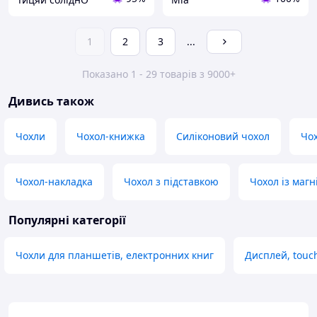
1
2
3
...
Показано 1 - 29 товарів з 9000+
Дивись також
Чохли
Чохол-книжка
Силіконовий чохол
Чо
Чохол-накладка
Чохол з підставкою
Чохол із маг
Популярні категорії
Чохли для планшетів, електронних книг
Дисплей, touc