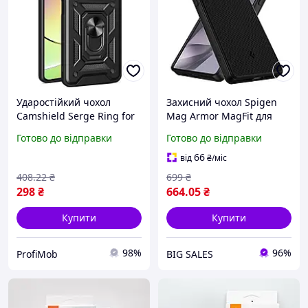
Ударостійкий чохол
Захисний чохол Spigen
Camshield Serge Ring for
Mag Armor MagFit для
Magnet для Samsung
Samsung Galaxy S26 Ultra
Готово до відправки
Готово до відправки
Galaxy A06 (SM-A065F)
з підтримкою MagSafe -
чорний
66
від
₴
/міс
408
.22
₴
699
₴
298
₴
664
.05
₴
Купити
Купити
98%
96%
ProfiMob
BIG SALES