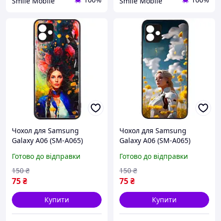
Smile Mobile
Smile Mobile
Чохол для Samsung
Чохол для Samsung
Galaxy A06 (SM-A065)
Galaxy A06 (SM-A065)
TPU+PC Prisma Ladies,
TPU+PC Prisma Ladies,
Готово до відправки
Готово до відправки
глянсовий акрил, з
глянсовий акрил, з
принтом «дівчина з
принтом «дівчина та
150
₴
150
₴
квітами», протиударний б
небо», протиударний
75
₴
75
₴
бамп
Купити
Купити