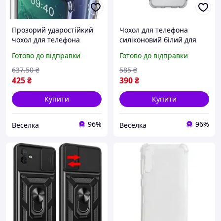
Прозорий ударостійкий
Чохол для телефона
чохол для телефона
силіконовий білий для
захист від падінь і
Samsung Galaxy A53
Готово до відправки
Готово до відправки
подряпин для Samsung
захисний стильний
Galaxy A34 5G FLAME
аксесуар FLAME
637
.50
₴
585
₴
425
₴
390
₴
Купити
Купити
96%
96%
Веселка
Веселка