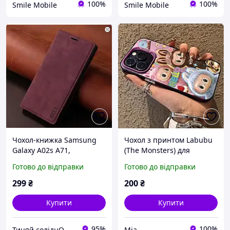
100%
100%
Smile Mobile
Smile Mobile
Чохол-книжка Samsung
Чохол з принтом Labubu
Galaxy A02s A71,
(The Monsters) для
магнітний шкіряний
Samsung Galaxy A06 4G
Готово до відправки
Готово до відправки
Wallet Flip Case з
кишенею
299
₴
200
₴
Купити
Купити
95%
100%
Тицяй соліднО
Mia