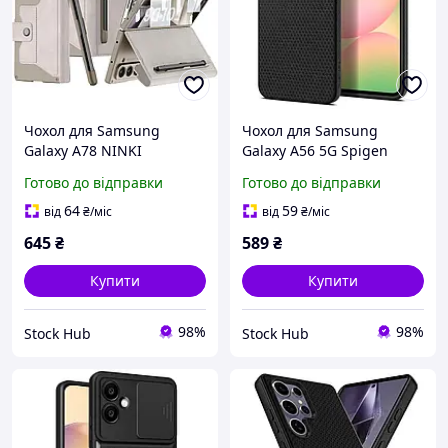
Чохол для Samsung
Чохол для Samsung
Galaxy A78 NINKI
Galaxy A56 5G Spigen
Магнітний чохол для
ACS09291 Гнучкий чохол
Готово до відправки
Готово до відправки
телефона з тримачем для
для смартфона з
карток із шарніром і
геометричними
64
59
від
₴
/міс
від
₴
/міс
слотом для S-Pen
візерунками
645
₴
589
₴
Купити
Купити
98%
98%
Stock Hub
Stock Hub