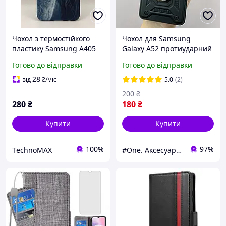
Чохол з термостійкого
Чохол для Samsung
пластику Samsung A405
Galaxy A52 протиударний
Galaxy A40
з підставкою зі шторкою
Готово до відправки
Готово до відправки
для камери чохол на
самсунг А52 чорний CRT
28
від
₴
/міс
5.0
(2)
200
₴
280
₴
180
₴
Купити
Купити
100%
97%
ТechnoMAX
#One. Аксесуари до смартфонів