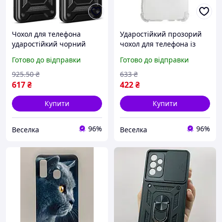
Чохол для телефона
Ударостійкий прозорий
ударостійкий чорний
чохол для телефона із
стильний захисний для
захистом від ударів для
Готово до відправки
Готово до відправки
Samsung Galaxy A05
Samsung Galaxy A30s A50
протидряпаний FLAME
A50s FLAME
925
.50
₴
633
₴
617
₴
422
₴
Купити
Купити
96%
96%
Веселка
Веселка