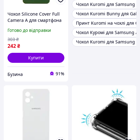
Чохол Kuromi для Samsung A
Чохол Kuromi Bunny для Gala
Чохол Silicone Cover Full
Camera A для смартфона
Принт Kuromi на чохлі для Ga
Samsung Galaxy A06 A065
Готово до відправки
Чохол Куромі для Samsung A
колір Dark Green buzyna
303
₴
Чохол Kuromi для Samsung G
242
₴
Купити
91%
Бузина