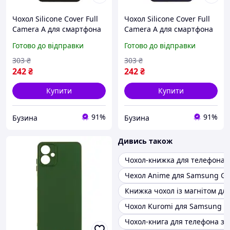
Чохол Silicone Cover Full
Чохол Silicone Cover Full
Camera A для смартфона
Camera A для смартфона
Samsung Galaxy A06 A065
Samsung Galaxy A06 A065
Готово до відправки
Готово до відправки
колір Black buzyna
колір Purple buzyna
303
₴
303
₴
242
₴
242
₴
Купити
Купити
91%
91%
Бузина
Бузина
Дивись також
Чохол-книжка для телефона Р
Чехол Anime для Samsung Ga
Книжка чохол із магнітом дл
Чохол Kuromi для Samsung Ga
Чохол-книга для телефона з 