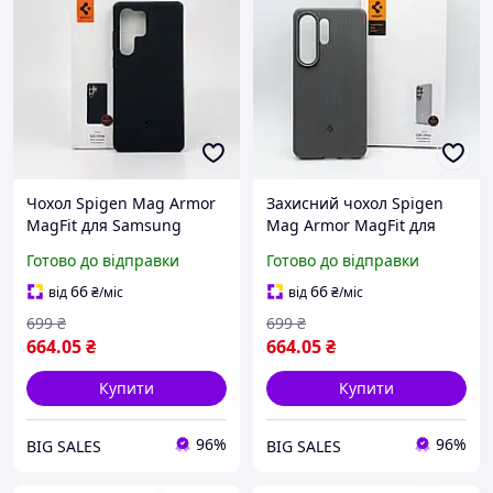
Чохол Spigen Mag Armor
Захисний чохол Spigen
MagFit для Samsung
Mag Armor MagFit для
Galaxy S25 Ultra з
Samsung Galaxy S26 Ultra
Готово до відправки
Готово до відправки
підтримкою MagSafe
з підтримкою MagSafe -
чорний
сірий
66
66
від
₴
/міс
від
₴
/міс
699
₴
699
₴
664
.05
₴
664
.05
₴
Купити
Купити
96%
96%
BIG SALES
BIG SALES