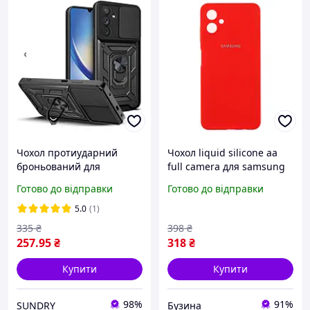
Чохол протиударний
Чохол liquid silicone aa
броньований для
full camera для samsung
Samsung Galaxy A26 5G
galaxy a06 a065 колір red
Готово до відправки
Готово до відправки
ЧОРНИЙ шторка захист
buzyna
камери кільце Ummi
5.0
(1)
Serge Ring
335
₴
398
₴
УДАРОСТІЙКИЙ
257
.95
₴
318
₴
Купити
Купити
98%
91%
SUNDRY
Бузина