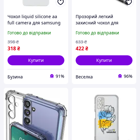
Чохол liquid silicone aa
Прозорий легкий
full camera для samsung
захисний чохол для
galaxy a06 a065 колір
смартфона з
Готово до відправки
Готово до відправки
white buzyna
антиударною технологією
для Galaxy A05s FLAME
398
₴
633
₴
318
₴
422
₴
Купити
Купити
91%
96%
Бузина
Веселка