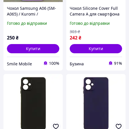
Чохол Samsung A06 (SM-
Чохол Silicone Cover Full
A065) / Kuromi /
Camera A для смартфона
Протиударний бампер
Samsung Galaxy A06 A065
Готово до відправки
Готово до відправки
TPU / Дитячий браслет-
колір Dark Blue buzyna
намисто фіолетовий
303
₴
250
₴
242
₴
Купити
Купити
100%
91%
Smile Mobile
Бузина