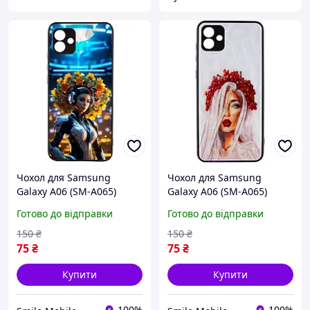
Чохол для Samsung
Чохол для Samsung
Galaxy A06 (SM-A065)
Galaxy A06 (SM-A065)
TPU+PC Prisma Ladies,
TPU+PC Prisma Ladies,
Готово до відправки
Готово до відправки
глянсовий акрил, з
глянсовий акрил, з
принтом «дівчина
принтом «дівчина з
150
₴
150
₴
українка з вінком»,
вінком», протиударний ба
75
₴
75
₴
протиу
Купити
Купити
100%
100%