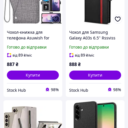
Чохол-книжка для
Чохол для Samsung
телефона Asuwish for
Galaxy A03s 6.5" Rssviss
Samsung Galaxy Note 8
Захисний чохол-книжка з
Готово до відправки
Готово до відправки
Захисний чохол з
4 слотами для карток і
відділеннями для карток
магнітною застібкою
89
89
від
₴
/міс
від
₴
/міс
887
₴
888
₴
Купити
Купити
98%
98%
Stock Hub
Stock Hub