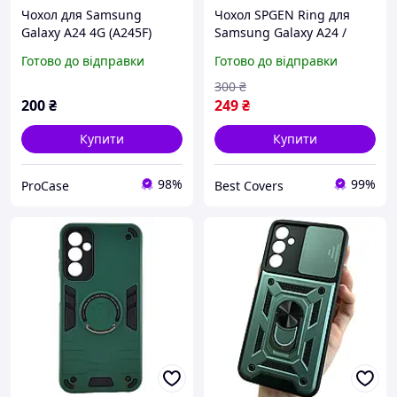
Чохол для Samsung
Чохол SPGEN Ring для
Galaxy A24 4G (A245F)
Samsung Galaxy A24 /
протиударний червоний
A245 протиударний
Готово до відправки
Готово до відправки
зі шторкою для камери
бампер із підставкою
кільцем синій
300
₴
200
₴
249
₴
Купити
Купити
98%
99%
ProCase
Best Covers