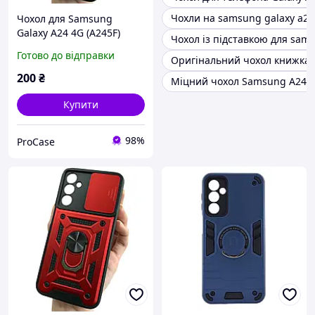
Чохли на samsung galaxy a24
Чохол для Samsung
Galaxy A24 4G (A245F)
Чохол із підставкою для sams
протиударний зелений зі
Готово до відправки
Оригінальний чохол книжка 
шторкою для камери
200
₴
Міцний чохол Samsung A24
Купити
98%
ProCase