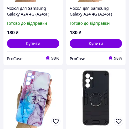
Чохол для Samsung
Чохол для Samsung
Galaxy A24 4G (A245F)
Galaxy A24 4G (A245F)
білий мармур з тримачем
персиковий мармур з
Готово до відправки
Готово до відправки
тримачем
180
₴
180
₴
Купити
Купити
98%
98%
ProCase
ProCase