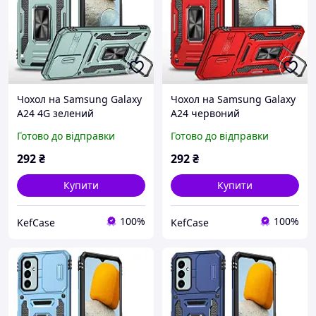
Чохол на Samsung Galaxy
Чохол на Samsung Galaxy
A24 4G зелений
A24 червоний
протиударний з
протиударний з
Готово до відправки
Готово до відправки
підставкою та захистом
підставкою та захистом
камери для Самсунг
камери для Самсунг
292
₴
292
₴
Галаксі А24
Галаксі А24
Купити
Купити
100%
100%
KefCase
KefCase