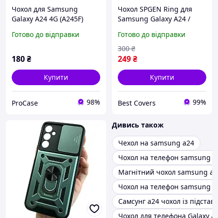
Чохол для Samsung
Чохол SPGEN Ring для
Galaxy A24 4G (A245F)
Samsung Galaxy A24 /
бузковий мармур з
A245 протиударний
Готово до відправки
Готово до відправки
тримачем
бампер із підставкою
кільцем чорний
300
₴
180
₴
249
₴
Купити
Купити
98%
99%
ProCase
Best Covers
Дивись також
Чехол на samsung a24
Чохол на телефон samsung ga
Магнітний чохол samsung a2
Чохол на телефон samsung a
Самсунг а24 чохол із підстав
Чохол для телефона Galaxy A