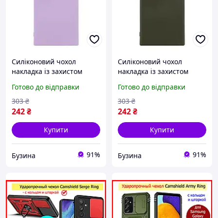
Силіконовий чохол
Силіконовий чохол
накладка із захистом
накладка із захистом
камери для Samsung
камери для Samsung
Готово до відправки
Готово до відправки
Galaxy S24 Ultra 5G S928
Galaxy S24 Ultra 5G S928
колір Elegant Purple
колір Dark Green buzyna
303
₴
303
₴
buzyna
242
₴
242
₴
Купити
Купити
91%
91%
Бузина
Бузина