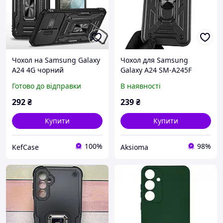
Чохол на Samsung Galaxy
Чохол для Samsung
A24 4G чорний
Galaxy A24 SM-A245F
протиударний з
броньований з кільцем-
Готово до відправки
В наявності
підставкою та захистом
тримачем підставкою зі
камери для Самсунг
шторкою на камеру на
292
₴
239
₴
Галаксі А24
самсунг а24 чорний rg1
Купити
Купити
100%
98%
KefCase
Aksioma