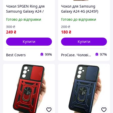
Чохол SPGEN Ring для
Чохол для Samsung
Samsung Galaxy A24 /
Galaxy A24 4G (A245F)
A245 протиударний
протиударний чохол зі
Готово до відправки
Готово до відправки
бампер із підставкою
шторкою для камери
кільцем зелений
зелений
300
₴
200
₴
249
₴
180
₴
Купити
Купити
99%
97%
Best Covers
ProCase. Чоловічі чохли