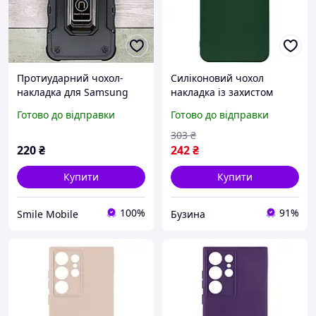
Протиударний чохол-
Силіконовий чохол
накладка для Samsung
накладка із захистом
Galaxy A24 4G (A245)/M34
камери для Samsung
Готово до відправки
Готово до відправки
чорний, з кільцем,
Galaxy S24 Plus 5G S926
підставкою
колір Dark Green buzyna
303
₴
220
₴
242
₴
Купити
Купити
100%
91%
Smile Mobile
Бузина