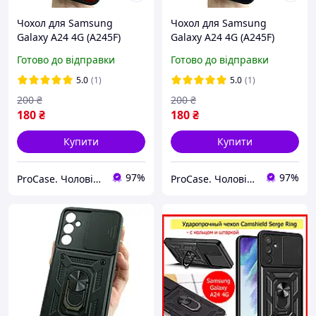
Чохол для Samsung
Чохол для Samsung
Galaxy A24 4G (A245F)
Galaxy A24 4G (A245F)
протиударний чохол зі
протиударний чохол зі
Готово до відправки
Готово до відправки
шторкою для камери
шторкою для камери
червоний
синій
5.0
(1)
5.0
(1)
200
₴
200
₴
180
₴
180
₴
Купити
Купити
97%
97%
ProCase. Чоловічі чохли
ProCase. Чоловічі чохли