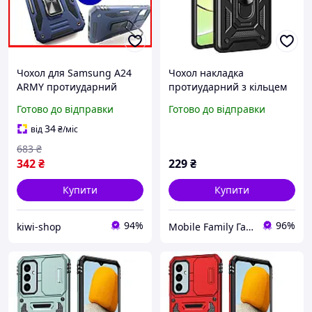
Чохол для Samsung A24
Чохол накладка
ARMY протиударний
протиударний з кільцем
синій із кільцем, Чохол
на для Samsung A24
Готово до відправки
Готово до відправки
підставка на Самсунг а24
чохол броня самсунг а24
зі шторкою на камеру
чорний колір
34
від
₴
/міс
683
₴
342
₴
229
₴
Купити
Купити
94%
96%
kiwi-shop
Mobile Family Гаджети живуть з нами