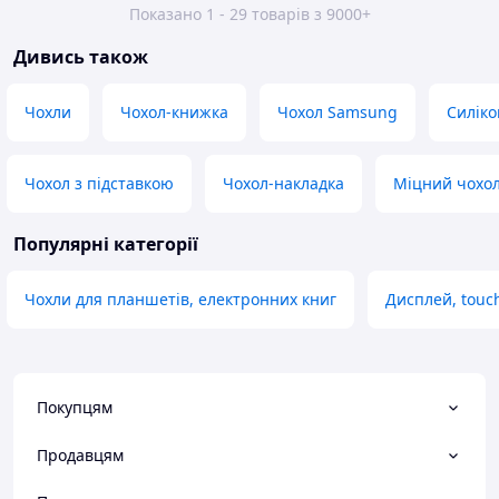
Показано 1 - 29 товарів з 9000+
Дивись також
Чохли
Чохол-книжка
Чохол Samsung
Силіко
Чохол з підставкою
Чохол-накладка
Міцний чохол
Популярні категорії
Чохли для планшетів, електронних книг
Дисплей, touc
Покупцям
Продавцям