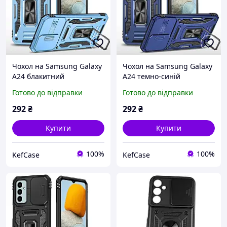
Чохол на Samsung Galaxy
Чохол на Samsung Galaxy
A24 блакитний
A24 темно-синій
протиударний з
протиударний з
Готово до відправки
Готово до відправки
підставкою та захистом
підставкою та захистом
камери для Самсунг
камери для Самсунг
292
₴
292
₴
Галаксі А24
Галаксі А24
Купити
Купити
100%
100%
KefCase
KefCase