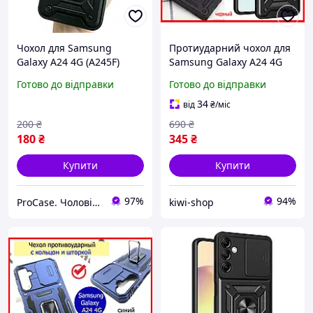
Чохол для Samsung
Протиударний чохол для
Galaxy A24 4G (A245F)
Samsung Galaxy A24 4G
протиударний чохол зі
чорний, Чохол на
Готово до відправки
Готово до відправки
шторкою для камери
Самсунг а24 броньований
чорний
із кільцем і шторкою
34
від
₴
/міс
200
₴
690
₴
180
₴
345
₴
Купити
Купити
97%
94%
ProCase. Чоловічі чохли
kiwi-shop