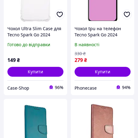
Чохол Ultra Slim Case для
Чохол tpu на телефон
Tecno Spark Go 2024
Tecno Spark Go 2024
Transparent
Серце 2 "4863b-3432-
Готово до відправки
В наявності
58250"
330
₴
149
₴
279
₴
Купити
Купити
96%
94%
Case-Shop
Phonecase