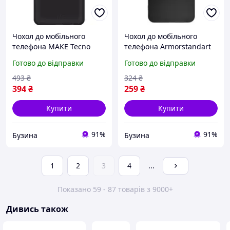
Чохол до мобільного
Чохол до мобільного
телефона MAKE Tecno
телефона Armorstandart
Spark 20C/20 Go 2024 Skin
Matte Slim Fit Tecno Spark
Готово до відправки
Готово до відправки
MCS-TS20C/20G24 buzyna
Go 2024 BG6 Camera cover
Black ARM73577 buzyna
493
₴
324
₴
394
₴
259
₴
Купити
Купити
91%
91%
Бузина
Бузина
1
2
3
4
...
Показано 59 - 87 товарів з 9000+
Дивись також