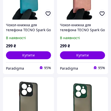
Чохол-книжка для
Чохол-книжка для
телефона TECNO Spark Go
телефона TECNO Spark Go
2024 (BG6) шкіряна з
2024 (BG6) шкіряна з
В наявності
В наявності
магнитною застібкою на
магнитною застібкою на
техно спарк го 2024
техно спарк го 2024
299
₴
299
₴
бірюзова
рожева
Купити
Купити
95%
95%
Paradigma
Paradigma