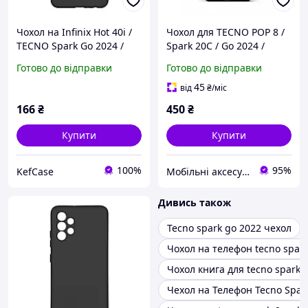
Чохол на Infinix Hot 40i /
Чохол для TECNO POP 8 /
TECNO Spark Go 2024 /
Spark 20C / Go 2024 /
TECNO Spark 20 червоний
Spark 20 / Infinix Hot 40i з
Готово до відправки
Готово до відправки
силіконовий із захистом
вашим фото під
камери протиударний
замовлення
45
від
₴
/міс
166
₴
450
₴
Купити
Купити
100%
95%
KefCase
Мобільні аксесуари
Дивись також
Tecno spark go 2022 чехол
Чохол на телефон tecno spark
Чохол книга для tecno spark 
Чехол на Телефон Tecno Spark