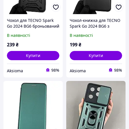
Чохол для TECNO Spark
Чохол-книжка для TECNO
Go 2024 BG6 броньований
Spark Go 2024 BG6 з
з кільцем зі шторкою на
підставкою на техно
В наявності
В наявності
техно спарк го 2024
спарк го 2024 чорна gd1
чорний rg1
239
₴
199
₴
Купити
Купити
98%
98%
Aksioma
Aksioma