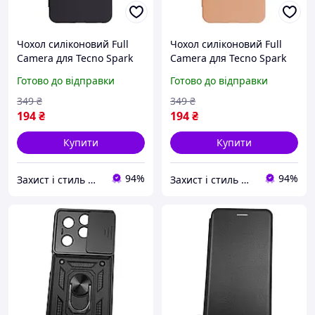
Чохол силіконовий Full
Чохол силіконовий Full
Camera для Tecno Spark
Camera для Tecno Spark
Go 2024 BG6 з
Go 2024 BG6 з
Готово до відправки
Готово до відправки
мікрофіброю всередині
мікрофіброю всередині
захисний темно-синій
захист камери 19.Pink
349
₴
349
₴
Sand
194
₴
194
₴
Купити
Купити
94%
94%
Захист і стиль — в одному магазині
Захист і стиль — в одному магазині