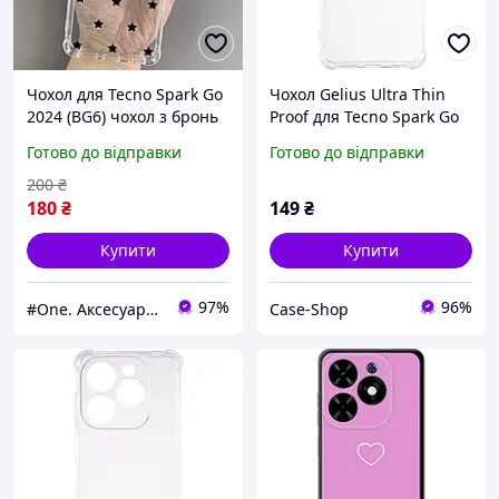
Чохол для Tecno Spark Go
Чохол Gelius Ultra Thin
2024 (BG6) чохол з бронь
Proof для Tecno Spark Go
кутами з принтом чорних
(2024) Transparent
Готово до відправки
Готово до відправки
зірочок на техно спарк го
2024 q03p
200
₴
180
₴
149
₴
Купити
Купити
97%
96%
#One. Аксесуари до смартфонів
Case-Shop