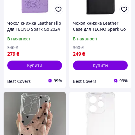
Чохол книжка Leather Flip
Чохол книжка Leather
для TECNO Spark Go 2024
Case для TECNO Spark Go
(BG6) на магніті бузковий
2024 (BG6) на магніті з
В наявності
В наявності
принт метелика
підставкою чорний
340
₴
300
₴
279
₴
249
₴
Купити
Купити
99%
99%
Best Covers
Best Covers