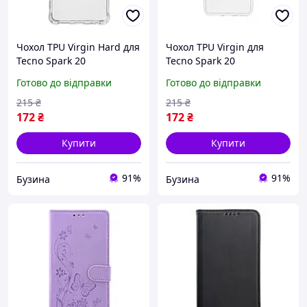
Чохол TPU Virgin Hard для
Чохол TPU Virgin для
Tecno Spark 20
Tecno Spark 20
(KJ5n)/Spark 20C
(KJ5n)/Spark 20C
Готово до відправки
Готово до відправки
(BG7n)/Spark Go 2024
(BG7n)/Spark Go 2024
(BG6)/Pop 8 Колір
(BG6)/Pop 8 Колір
215
₴
215
₴
Transparent buzyna
Transparent buzyna
172
₴
172
₴
Купити
Купити
91%
91%
Бузина
Бузина