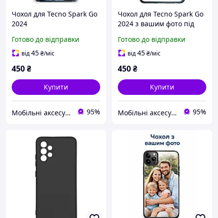
Чохол для Tecno Spark Go
Чохол для Tecno Spark Go
2024
2024 з вашим фото під
замовлення
Готово до відправки
Готово до відправки
45
45
від
₴
/міс
від
₴
/міс
450
₴
450
₴
Купити
Купити
95%
95%
Мобільні аксесуари
Мобільні аксесуари