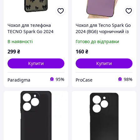
Чохол для телефона
Чохол для Tecno Spark Go
TECNO Spark Go 2024
2024 (BG6) чорничний із
(BG6) с 3D принтом
золотим обідком
В наявності
Готово до відправки
бантиків із захистом
силіконовий глянцевий
камери на техно спарк го
299
₴
160
₴
2024 чорний
Купити
Купити
95%
98%
Paradigma
ProCase