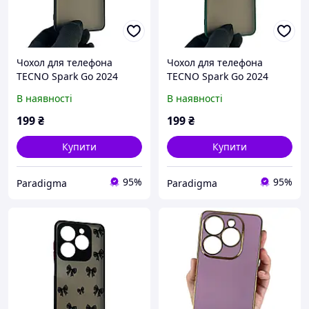
Чохол для телефона
Чохол для телефона
TECNO Spark Go 2024
TECNO Spark Go 2024
(BG6) з високими бортами
(BG6) з високими бортами
В наявності
В наявності
із захистом камери на
із захистом камери на
техно спарк го 2024
техно спарк го 2024
199
₴
199
₴
чорний
темно-зелений
Купити
Купити
95%
95%
Paradigma
Paradigma