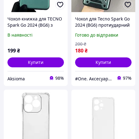
Чохол-книжка для TECNO
Чохол для Tecno Spark Go
Spark Go 2024 (BG6) з
2024 (BG6) протиударний
підставкою на техно
з підставкою зі шторкою
В наявності
Готово до відправки
спарк го 2024 зелена gd1
на техно спарк го 2024
зелений crt
200
₴
199
₴
180
₴
Купити
Купити
98%
97%
Aksioma
#One. Аксесуари до смартфонів