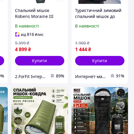
Спальний мішок
Туристичний зимовий
Robens Moraine III
спальний мішок до
"L"-2°C (250289) -
-20С водонепроникний
В наявності
В наявності
компресійний чохол
на флісі зі зручним
для зберігання та
чохлом для
816
від
₴
/міс
транспортування
транспортування
5 399
₴
1 900
₴
4 899
₴
1 444
₴
Купити
Купити
9%
89%
91%
2.ForFit Інтернет-магазин спортивних товарів
Интернет-магазин Восторг Онлайн - товары для различных людей!