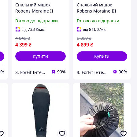
Спальний мішок
Спальний мішок
Robens Moraine II
Robens Moraine III
"L"+5°C (250287) -
"L"-2°C (250289) -
Готово до відправки
Готово до відправки
компресійний чохол
компресійний чохол
для зберігання та
для зберігання та
733
816
від
₴
/міс
від
₴
/міс
транспортування
транспортування
4 849
₴
5 399
₴
4 399
₴
4 899
₴
Купити
Купити
0%
90%
90%
3. ForFit Інтернет-магазин спортивних товарів
3. ForFit Інтернет-магазин спортивних товарів