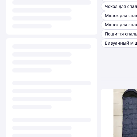
Мішок для спа
Бивуачный мі