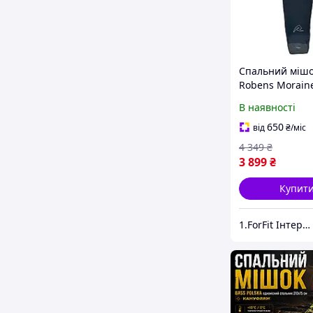
Спальний міш
Robens Moraine
"L"+11°C (25028
В наявності
компресійний 
для зберігання
650
від
₴
/міс
транспортуван
4 349
₴
3 899
₴
Купит
1.ForFit Інтернет-магазин спортивних товарів