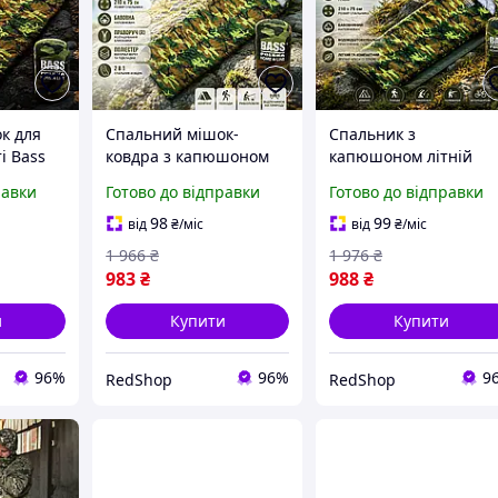
к для
Спальний мішок-
Спальник з
і Bass
ковдра з капюшоном
капюшоном літній
ки
Bass Polska Камуфляж
спальник одномісний
равки
Готово до відправки
Готово до відправки
x75 см
спальний мішок
210x75 см мішок
пальний
кемпінг 210x75 см
спальний похідний з
98
99
від
₴
/міс
від
₴
/міс
ний з
мішок для відпочинку з
чохлом Камуфляж
1 966
₴
1 976
₴
чохлом
мішок для сну для
983
₴
988
₴
дорослих
и
Купити
Купити
96%
96%
9
RedShop
RedShop