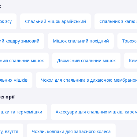
ж
к зсу
Спальний мішок армійський
Спальник з кап
ий ковдру зимовий
Мішок спальний похідний
Трьохс
ний спальний мішок
Двомісний спальний мішок
Кем
льних мішків
Чохол для спальника з дихаючою мембрано
егорії
ішки та гермомішки
Аксесуари для спальних мішків, карем
у, взуття
Чохли, ковпаки для запасного колеса