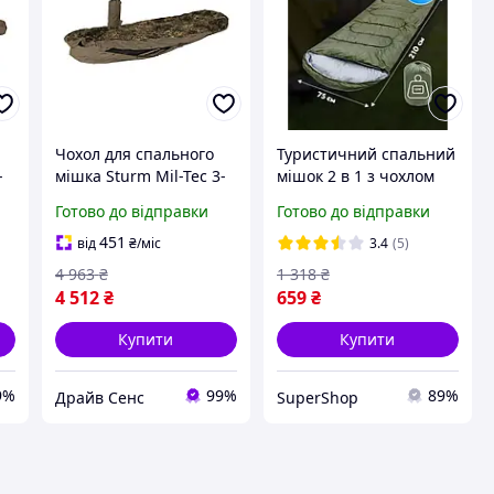
Чохол для спального
Туристичний спальний
-
мішка Sturm Mil-Tec 3-
мішок 2 в 1 з чохлом
ar
Layer-Laminate Modular
водонепроникний
Готово до відправки
Готово до відправки
Sleeping Bag
210х75 см, ковдра з
CoverНімецький
капюшоном-
451
від
₴
/міс
3.4
(5)
камуфляж 1411-DS
підголівником для
4 963
₴
1 318
₴
дорослих
4 512
₴
659
₴
Купити
Купити
9%
99%
89%
Драйв Сенс
SuperShop