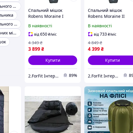
Чохол для спального мішка гортекс
Спальний мішок
Спальний мішок
льника
Robens Moraine I
Robens Moraine II
"L"+11°C (250285) -
"L"+5°C (250287) -
Мішок для спального мішка
В наявності
В наявності
компресійний чохол
компресійний чохол
Пошиття спальних мішків
для зберігання та
для зберігання та
650
733
від
₴
/міс
від
₴
/міс
транспортування
транспортування
шок
4 349
₴
4 849
₴
3 899
₴
4 399
₴
Купити
Купити
89%
8
2.ForFit Інтернет-магазин спортивних товарів
2.ForFit Інтернет-магазин спортивних товарів