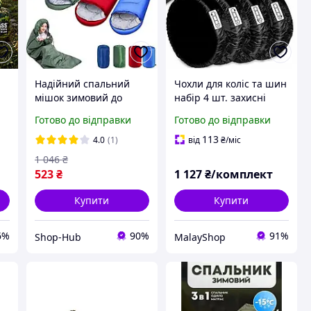
Надійний спальний
Чохли для коліс та шин
мішок зимовий до
набір 4 шт. захисні
-15°C та компактний,
мішки для зберігання
Готово до відправки
Готово до відправки
спальник-кокон з
та транспортування
чохлом для походу та
шин XJ5848
113
4.0
(1)
від
₴
/міс
риболовлі код 391845
1 046
₴
523
₴
1 127
₴/комплект
Купити
Купити
6%
90%
91%
Shop-Hub
MalayShop