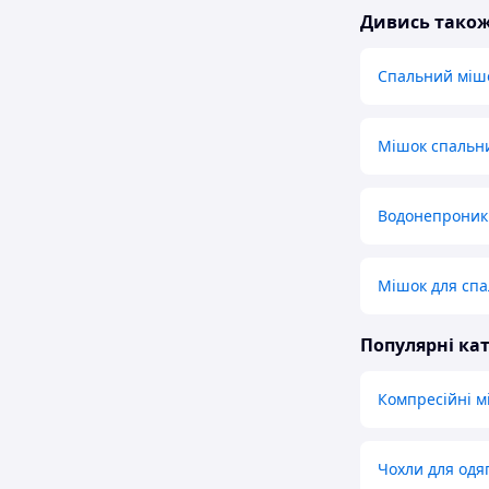
Дивись тако
Спальний мішо
Мішок спальн
Водонепроник
Мішок для спа
Популярні кат
Компресійні м
Чохли для одяг