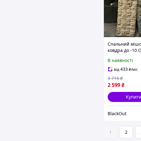
Спальний мішо
ковдра до -10 O
чохлом для
В наявності
транспортуван
75х210 см пікс
433
від
₴
/міс
3 715
₴
2 599
₴
Купит
BlackOut
1
2