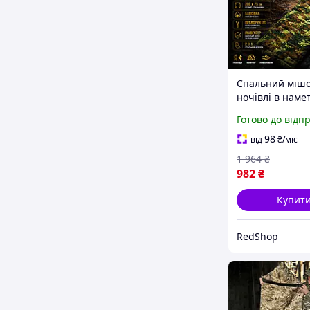
Спальний мішо
ночівлі в намет
Polska спальни
Готово до відп
туристичні 210
всесезонний с
98
від
₴
/міс
мішок одноміс
1 964
₴
чохлом
982
₴
Купит
RedShop