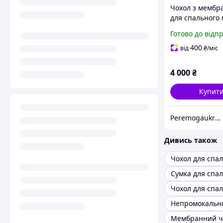
Чохол з мембр
для спального
спальника Mil-
Готово до відп
Олива 1411500
400
від
₴
/міс
4 000
₴
Купит
Peremogaukraine.com Мілітарні товари та спорядження
Дивись також
Чохол для спа