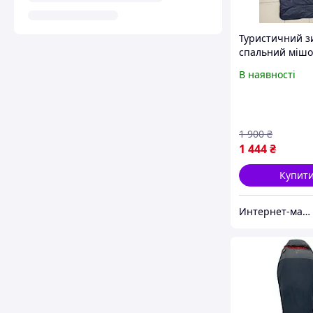
Туристичний 
спальний мішо
-20С водонепр
В наявності
на флісі зі зру
чохлом для
транспортуван
1 900
₴
1 444
₴
Купит
Интернет-магазин Восторг Онлайн - товары для различных людей!