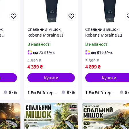
ок
Спальний мішок
Спальний мішок
 I
Robens Moraine II
Robens Moraine III
5) -
"L"+5°C (250287) -
"L"-2°C (250289) -
В наявності
В наявності
чохол
компресійний чохол
компресійний чохол
 та
для зберігання та
для зберігання та
733
816
від
₴
/міс
від
₴
/міс
ня
транспортування
транспортування
4 849
₴
5 399
₴
4 399
₴
4 899
₴
и
Купити
Купити
87%
87%
8
1.ForFit Інтернет-магазин спортивних товарів
1.ForFit Інтернет-магазин спортивних товарів