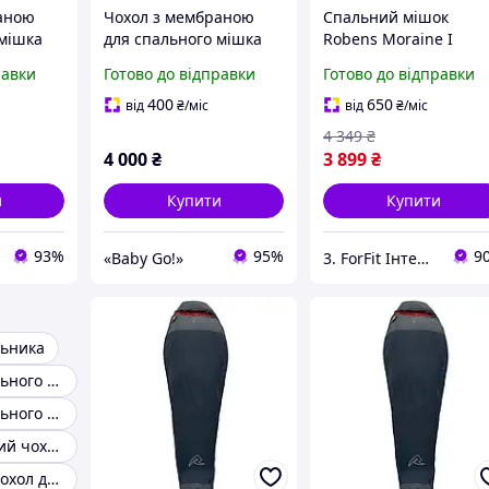
аною
Чохол з мембраною
Спальний мішок
 мішка
для спального мішка
Robens Moraine I
Tec
Mil-Tec Олива 14115001
"L"+11°C (250285) -
равки
Готово до відправки
Готово до відправки
1
компресійний чохол
для зберігання та
400
650
від
₴
/міс
від
₴
/міс
транспортування
4 349
₴
4 000
₴
3 899
₴
и
Купити
Купити
93%
95%
9
«Baby Go!»
3. ForFit Інтернет-магазин спортивних товарів
льника
Сумка для спального мішка
Чохол для спального мішка
Непромокальний чохол для спального мішка
Мембранний чохол для спального мішка