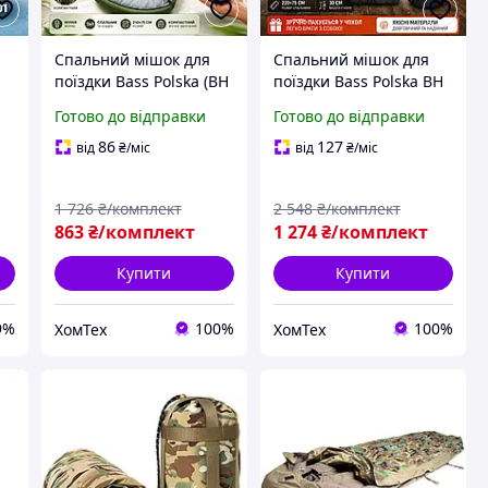
Спальний мішок для
Спальний мішок для
поїздки Bass Polska (BH
поїздки Bass Polska BH
м
41997) Спальний мішок
41990 Спальний мішок
Готово до відправки
Готово до відправки
із ковдрою та чохлом
із ковдрою та чохлом
210х75 см Зелений
210х75 см ковдра 2в1
86
127
від
₴
/міс
від
₴
/міс
1 726
₴/комплект
2 548
₴/комплект
863
₴/комплект
1 274
₴/комплект
Купити
Купити
9%
100%
100%
ХомТех
ХомТех