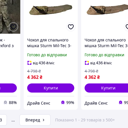
к -
Чохол для спального
Чохол для спального
xford з
мішка Sturm Mil-Tec 3-
мішка Sturm Mil-Tec 3
Layer-Laminate Modular
Layer-Laminate Modul
Готово до відправки
Готово до відправки
ня
Sleeping Bag CoverOlive
Sleeping Bag
ель
1411-DS
CoverCoyote 1411-DS
436
436
від
₴
/міс
від
₴
/міс
4 798
₴
4 798
₴
4 362
₴
4 362
₴
и
Купити
Купити
88%
99%
9
Драйв Сенс
Драйв Сенс
3
...
Вперед
Показано 1 - 29 товарів з 500+