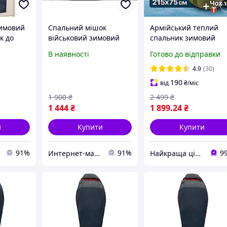
зимовий
Спальний мішок
Армійський теплий
к до
військовий зимовий
спальник зимовий
оникний
спальник тактичний
-30°C олива 215х75 с
В наявності
Готово до відправки
чним
армійський на флісі до
флісовий спальний
-20 °C у чохлі для
мішок ковдра зима з
4.9
(30)
ня
транспортування
чохлом для ЗСУ
190
від
₴
/міс
1 900
₴
2 499
₴
1 444
₴
1 899
.24
₴
и
Купити
Купити
91%
91%
9
Интернет-магазин Восторг Онлайн - товары для различных людей!
Найкраща ціна ❤️