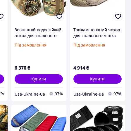
Зовнішній водостійкий
Триламінований чохол
чохол для спального
для спального мішка
мішка Bivy Cover
Mil-Tec мультикам /
Під замовлення
Під замовлення
мультикам / піксель /
флектарн
вудленд
6 370
₴
4 914
₴
Купити
Купити
7%
97%
97%
Usa-Ukraine-ua
Usa-Ukraine-ua