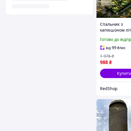
Спальник з
капюшоном літ
спальник одно
Готово до відп
210x75 см міш
спальний похі
99
від
₴
/міс
чохлом Камуф
1 976
₴
мішок для сну 
988
₴
дорослих
Купит
RedShop