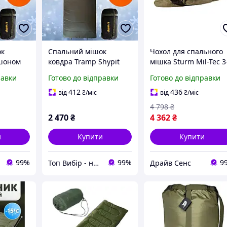
ок
Спальний мішок
Чохол для спального
юшоном
ковдра Tramp Shypit
мішка Sturm Mil-Tec 3
00 лівий
200XL з капюшоном
Layer-Laminate Modul
равки
Готово до відправки
Готово до відправки
 для
лівий olive (спальник
Sleeping Bag CoverOli
ів та
для кемпінгу, рибаків
1411-DS
412
436
від
₴
/міс
від
₴
/міс
та мисливців)
4 798
₴
2 470
₴
4 362
₴
и
Купити
Купити
99%
99%
9
Топ Вибір - надійний магазин, перевірений часом
Драйв Сенс