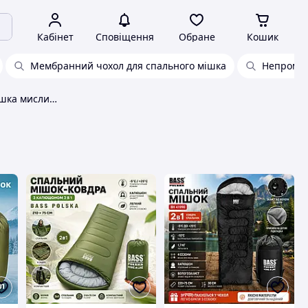
Кабінет
Сповіщення
Обране
Кошик
Мембранний чохол для спального мішка
Непромок
Чохол для спального мішка мисливців