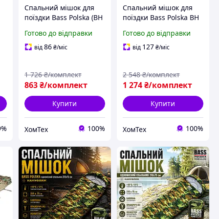
Спальний мішок для
Спальний мішок для
поїздки Bass Polska (BH
поїздки Bass Polska BH
м
41997) Спальний мішок
41990 Спальний мішок
Готово до відправки
Готово до відправки
із ковдрою та чохлом
із ковдрою та чохлом
210х75 см Зелений
210х75 см ковдра 2в1
86
127
від
₴
/міс
від
₴
/міс
1 726
₴/комплект
2 548
₴/комплект
863
₴/комплект
1 274
₴/комплект
Купити
Купити
9%
100%
100%
ХомТех
ХомТех