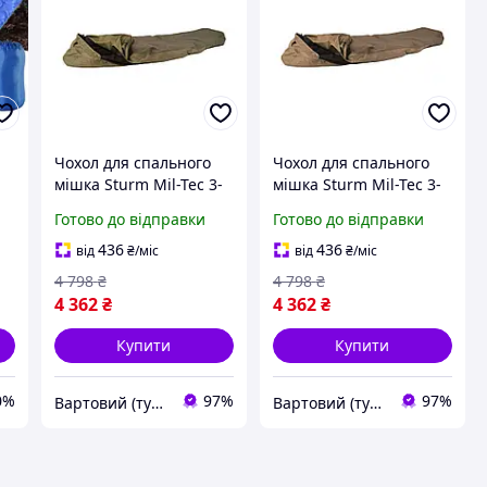
Чохол для спального
Чохол для спального
мішка Sturm Mil-Tec 3-
мішка Sturm Mil-Tec 3-
Layer-Laminate Modular
Layer-Laminate Modular
Готово до відправки
Готово до відправки
Sleeping Bag CoverOlive
Sleeping Bag
(1411-vart)
CoverCoyote (1411-vart)
436
436
від
₴
/міс
від
₴
/міс
4 798
₴
4 798
₴
4 362
₴
4 362
₴
Купити
Купити
0%
97%
97%
Вартовий (туризм, полювання та кемпінг)
Вартовий (туризм, полювання та кемпінг)