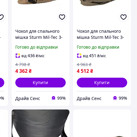
Чохол для спального
Чохол для спального
-
мішка Sturm Mil-Tec 3-
мішка Sturm Mil-Tec 3-
ar
Layer-Laminate Modular
Layer-Laminate Modular
Готово до відправки
Готово до відправки
ve
Sleeping Bag
Sleeping Bag
CoverCoyote 1411-DS
CoverНімецький
436
451
від
₴
/міс
від
₴
/міс
камуфляж 1411-DS
4 798
₴
4 963
₴
4 362
₴
4 512
₴
Купити
Купити
9%
99%
99%
Драйв Сенс
Драйв Сенс