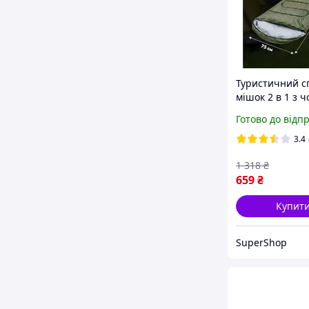
Туристичний с
мішок 2 в 1 з 
водонепроник
Готово до відп
210х75 см, ков
капюшоном-
3.4
підголівником 
1 318
₴
дорослих
659
₴
Купит
SuperShop