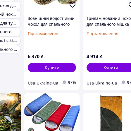
Мембранний чохол для спального мішка
Непромокальний чохол для спального мішка
Зовнішній водостійкий
Триламінований чохо
Спальні мішки для туризму
чохол для спального
для спального мішка
мішка Bivy Cover
Mil-Tec мультикам /
Чохол для спального мішка гортекс
Під замовлення
Під замовлення
мультикам / піксель /
флектарн
Спальний мішок trakker
вудленд
Мішок для спального мішка
6 370
₴
4 914
₴
Купити
Купити
97%
9
Usa-Ukraine-ua
Usa-Ukraine-ua