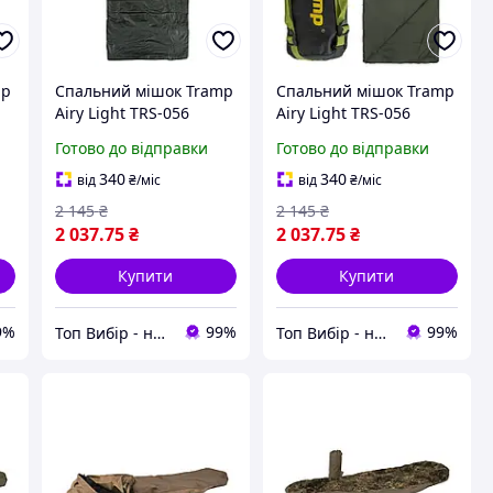
mp
Спальний мішок Tramp
Спальний мішок Tramp
Airy Light TRS-056
Airy Light TRS-056
(спальник легкий для
оливковий / спальник
Готово до відправки
Готово до відправки
військових, рибаків,
легкий для військових,
мисливців)
рибаків, мисливців
340
340
від
₴
/міс
від
₴
/міс
2 145
₴
2 145
₴
2 037
.75
₴
2 037
.75
₴
Купити
Купити
9%
99%
99%
Топ Вибір - надійний магазин, перевірений часом
Топ Вибір - надійний магазин, перевірений часом