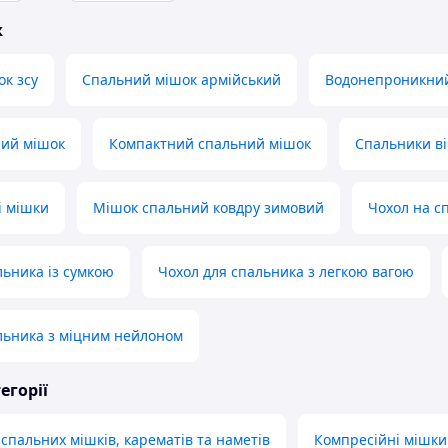
ж
к зсу
Спальний мішок армійський
Водонепроникний
ний мішок
Компактний спальний мішок
Спальники ві
і мішки
Мішок спальний ковдру зимовий
Чохол на с
льника із сумкою
Чохол для спальника з легкою вагою
льника з міцним нейлоном
егорії
 спальних мішків, карематів та наметів
Компресійні мішки