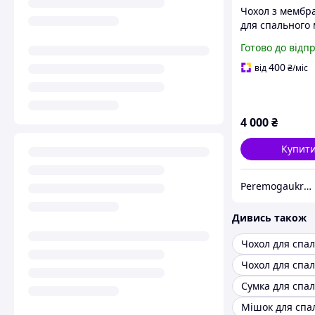
Чохол з мембр
для спального
спальника Mil-
Готово до відп
Олива 1411500
400
від
₴
/міс
4 000
₴
Купит
Peremogaukraine.com Мілітарні товари та спорядження
Дивись також
Чохол для спа
Мішок для спа