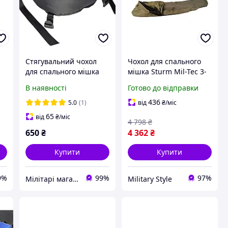
Стягувальний чохол
Чохол для спального
для спального мішка
мішка Sturm Mil-Tec 3-
а,
ЗСУ, чохол для
Layer-Laminate Modular
В наявності
Готово до відправки
зимового спальника
Sleeping Bag CoverOlive
1
436
5.0
(1)
від
₴
/міс
65
від
₴
/міс
4 798
₴
650
₴
4 362
₴
Купити
Купити
9%
99%
97%
Мілітарі магазин ТМ "Marck-men"
Military Style