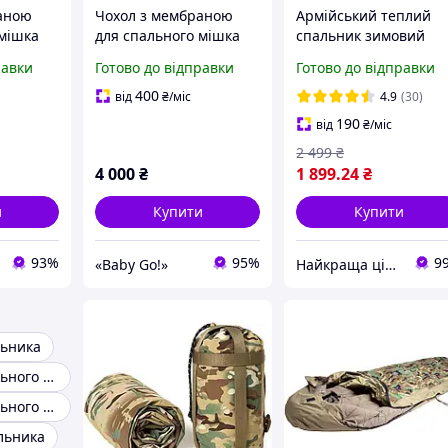
аною
Чохол з мембраною
Армійський теплий
 мішка
для спального мішка
спальник зимовий
Tec
Mil-Tec Олива 14115001
-30°C олива 215х75 с
равки
Готово до відправки
Готово до відправки
1
флісовий спальний
мішок ковдра зима з
400
від
₴
/міс
4.9
(30)
чохлом для ЗСУ
190
від
₴
/міс
2 499
₴
4 000
₴
1 899
.24
₴
и
Купити
Купити
93%
95%
9
«Baby Go!»
Найкраща ціна ❤️
льника
Чохол для спального мішка
Сумка для спального мішка
льника