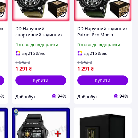
ик
DD Наручний
DD Наручний годинник
спортивний годинник
Patriot Eco Mod з
Eco Mod Patriot з
тризубом золотий
Готово до відправки
Готово до відправки
тризубом чорний з хакі
спортивний для
для чоловіків з
чоловіків електронний
215
215
від
₴
/міс
від
₴
/міс
підсвічування Dobro-A
водонепро Dobro-A
1 542
₴
1 542
₴
1 291
₴
1 291
₴
Купити
Купити
4%
94%
94%
Добробут
Добробут