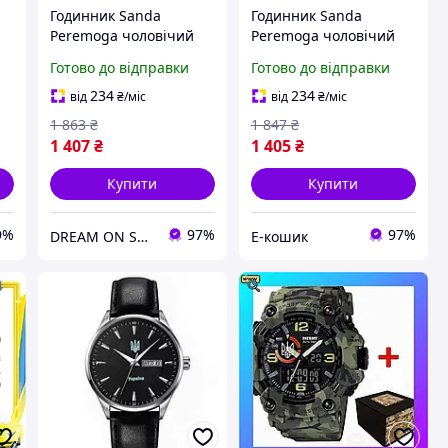
Годинник Sanda
Годинник Sanda
Peremoga чоловічий
Peremoga чоловічий
ий
спортивний кварцовий
спортивний кварцовий
Готово до відправки
Готово до відправки
з тризубом чорний
з тризубом чорний
50х19 мм секундомір
50х19 мм секундомір
234
234
від
₴
/міс
від
₴
/міс
будильник 5 DM-11
будильник 5 ЕК-77
1 863
₴
1 847
₴
1 407
₴
1 405
₴
Купити
Купити
9%
97%
97%
DREAM ON SHOP
Е-кошик