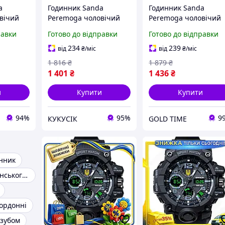
a
Годинник Sanda
Годинник Sanda
вічий
Peremoga чоловічий
Peremoga чоловічий
арцовий
спортивний кварцовий
спортивний кварцов
равки
Готово до відправки
Готово до відправки
рний
з тризубом чорний
з тризубом чорний
ндомір
50х19 мм секундомір
50х19 мм секундомір
234
239
від
₴
/міс
від
₴
/міс
CH_13
будильник 5 CI-88
будильник 5 GL-55
1 816
₴
1 879
₴
1 401
₴
1 436
₴
и
Купити
Купити
94%
95%
9
КУКУСІК
GOLD TIME
инник
Годинник українського виробництва
ордонні
изубом