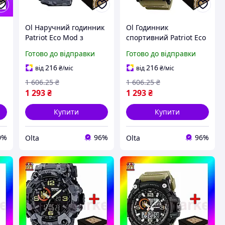
Ol Наручний годинник
Ol Годинник
Patriot Eco Mod з
спортивний Patriot Eco
тризубом золотий
Mod з тризубом
Готово до відправки
Готово до відправки
ля
камуфляж спортивний
чорний з хакі
о
для чоловіків
водонепроникний для
216
216
від
₴
/міс
від
₴
/міс
кварцовий з TOP22-G
чоловіків з підсві
1 606
.25
₴
1 606
.25
₴
TOP22-G
1 293
₴
1 293
₴
Купити
Купити
0%
96%
96%
Olta
Olta