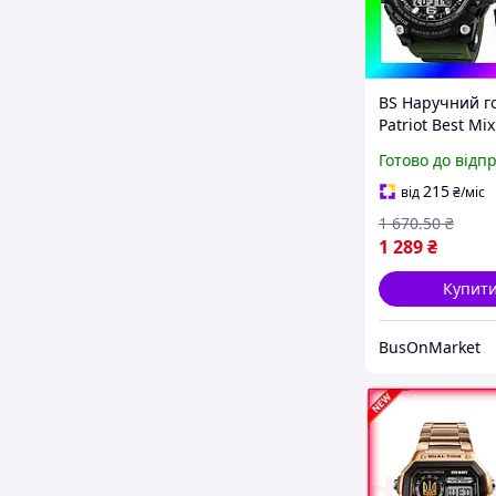
BS Наручний г
Patriot Best Mix
тризубом золо
Готово до відп
спортивний дл
чоловіків елек
215
від
₴
/міс
водонепр BAS7
1 670
.50
₴
1 289
₴
Купит
BusOnMarket