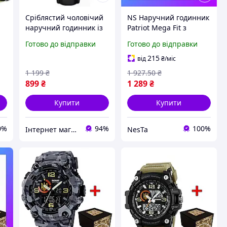
Сріблястий чоловічий
NS Наручний годинник
наручний годинник із
Patriot Mega Fit з
ий
тризубом індикацією
тризубом і зеленим
Готово до відправки
Готово до відправки
дати та чорним
камуфляжем для
ремінцем для ділового
чоловіків спортивні
215
від
₴
/міс
стилю Назва (РОС)
тактичні Nes22/Q
1 199
₴
1 927
.50
₴
899
₴
1 289
₴
Купити
Купити
0%
94%
100%
Інтернет магазин Slando
NesTa