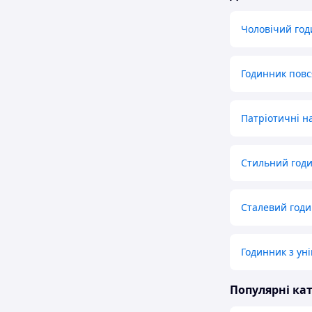
Чоловічий год
Годинник пов
Патріотичні н
Стильний годи
Сталевий годи
Годинник з ун
Популярні кат