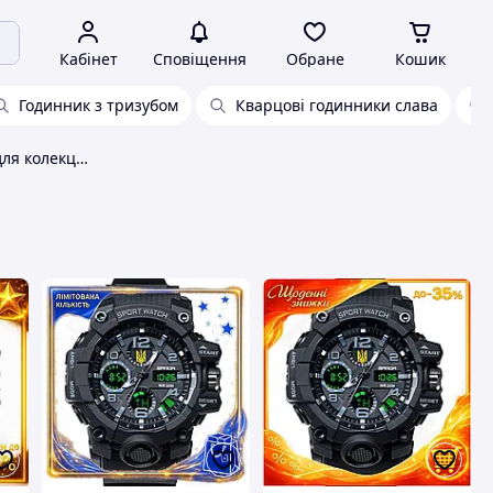
Кабінет
Сповіщення
Обране
Кошик
Годинник з тризубом
Кварцові годинники слава
Годинник із тризубцем для колекціонування