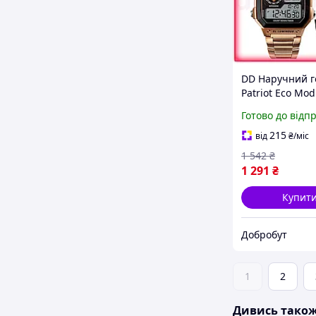
DD Наручний г
Patriot Eco Mod
золотистим тр
Готово до відп
для чоловіків і
електронні бу
215
від
₴
/міс
Dobro-A
1 542
₴
1 291
₴
Купит
Добробут
1
2
Дивись тако