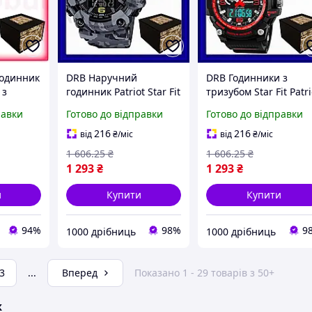
одинник
DRB Наручний
DRB Годинники з
 з
годинник Patriot Star Fit
тризубом Star Fit Patri
изубом
з тризубом золотий
чорні з червоним дл
равки
Готово до відправки
Готово до відправки
 жінок
камуфляж спортивний
чоловіків спортивні
дильник
для чоловіків
електронні водонепр
216
216
від
₴
/міс
від
₴
/міс
кварцовий з DRB_Q7
DRB_Q7
1 606
.25
₴
1 606
.25
₴
1 293
₴
1 293
₴
и
Купити
Купити
94%
98%
9
1000 дрібниць
1000 дрібниць
3
...
Вперед
Показано 1 - 29 товарів з 50+
ж