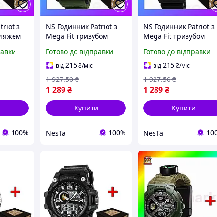
riot з
NS Годинник Patriot з
NS Годинник Patriot з
фляжем
Mega Fit тризубом
Mega Fit тризубом
я
золотий спортивний
золоті електронні
равки
Готово до відправки
Готово до відправки
тивні
наручний годинник
чоловічі спортивні д
для чоловіків з
будильника та секунд
215
215
від
₴
/міс
від
₴
/міс
і
будильник Nes22/Q
Nes22/Q
1 927
.50
₴
1 927
.50
₴
1 289
₴
1 289
₴
и
Купити
Купити
100%
100%
10
NesTa
NesTa