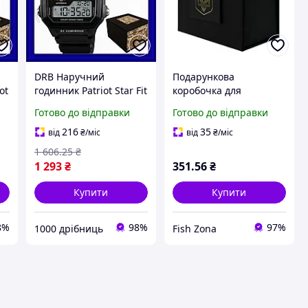
DRB Наручний
Подарункова
ot
годинник Patriot Star Fit
коробочка для
я
з тризубом золотий
наручного годинника
Готово до відправки
Готово до відправки
електронний для
чорна з тризубом
о
чоловіків і жінок
216
35
від
₴
/міс
від
₴
/міс
будильник к DRB_Q7
1 606
.25
₴
1 293
₴
351
.56
₴
Купити
Купити
8%
98%
97%
1000 дрібниць
Fish Zona