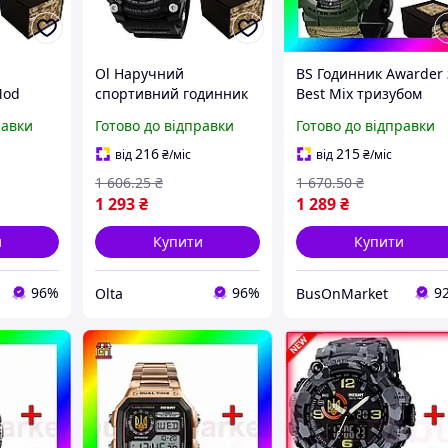
Ol Наручний
BS Годинник Awarder 
Mod
спортивний годинник
Best Mix тризубом
Eco Mod Patriot з
золотий спортивний
равки
Готово до відправки
Готово до відправки
тризубом золото
для чоловіків з
тивні
чорний для чоловіків
паракордовим
216
215
від
₴
/міс
від
₴
/міс
донепрон
електронний вод
ремінцем Army
1 606
.25
₴
1 670
.50
₴
TOP22-G
BAS77/N
1 293
₴
1 289
₴
и
Купити
Купити
96%
96%
9
Olta
BusOnMarket