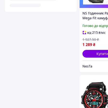
NS Годинник Pat
Mega Fit каму
та тризубом дл
Готово до відп
чоловіків спор
тактичні
215
від
₴
/міс
водонепроникн
1 927
.50
₴
Nes22/Q
1 289
₴
Купит
NesTa