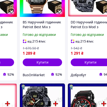
одинник
BS Наручний годинник
DD Наручний годинн
 з
Patriot Best Mix з
Patriot Eco Mod з
тий
золотистим тризубом
тризубом золотий
равки
Готово до відправки
Готово до відправки
я
для чоловіків і жінок
камуфляжні для
тронний
електронні будильник
чоловіків спортивні
215
215
від
₴
/міс
від
₴
/міс
7/N
BAS77/N
кварцові з Dobro-A
1 670
.50
₴
1 542
₴
1 289
₴
1 291
₴
и
Купити
Купити
92%
92%
9
BusOnMarket
Добробут