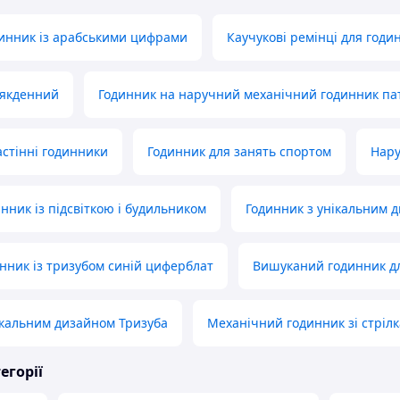
инник із арабськими цифрами
Каучукові ремінці для годи
сякденний
Годинник на наручний механічний годинник па
астінні годинники
Годинник для занять спортом
Нару
нник із підсвіткою і будильником
Годинник з унікальним д
нник із тризубом синій циферблат
Вишуканий годинник дл
ікальним дизайном Тризуба
Механічний годинник зі стріл
егорії