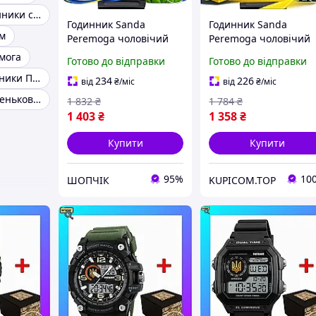
Кварцові годинники слава
Годинник Sanda
Годинник Sanda
єм
Peremoga чоловічий
Peremoga чоловічий
спортивний кварцовий
спортивний кварцов
мога
Готово до відправки
Готово до відправки
з тризубом чорний
з тризубом чорний
Чоловічі годинники Політ
50х19 мм секундомір
50х19 мм секундомір
234
226
від
₴
/міс
від
₴
/міс
будильник 5 SCH_13
будильник 5 KU-22
Механічні кишенькові годинники
1 832
₴
1 784
₴
1 403
₴
1 358
₴
Купити
Купити
95%
10
ШОПЧІК
KUPICOM.TOP