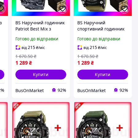
з
BS Наручний годинник
BS Наручний
Patriot Best Mix з
спортивний годинник
тризубом золотий
Best Mix Patriot з
Готово до відправки
Готово до відправки
камуфляжні для
тризубом чорний з хакі
чоловіків спортивні
для чоловіків з
215
215
від
₴
/міс
від
₴
/міс
кварцові з BAS77/N
підсвічуванн BAS77/N
1 670
.50
₴
1 670
.50
₴
1 289
₴
1 289
₴
Купити
Купити
2%
92%
92%
BusOnMarket
BusOnMarket