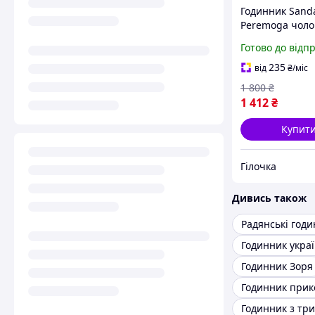
Годинник Sand
Peremoga чоло
спортивний кв
Готово до відп
з тризубом чо
50х19 мм секу
235
від
₴
/міс
будильник 5 S
1 800
₴
1 412
₴
Купит
Гілочка
Дивись також
Радянські год
Годинник Зоря
Годинник прик
Годинник з тр