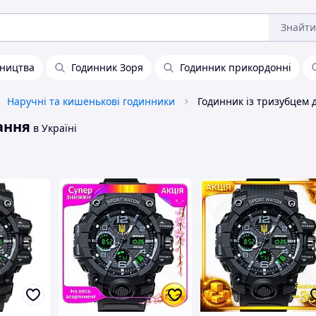
Знайти
бництва
Годинник Зоря
Годинник прикордонні
Наручні та кишенькові годинники
ання
в Україні