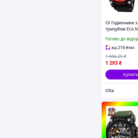
Ol Годинники з
тризубом Eco 
Patriot чорні з
Готово до відп
червоним для
чоловіків спор
216
від
₴
/міс
електронні во
1 606
.25
₴
TOP22-G
1 293
₴
Купит
Olta