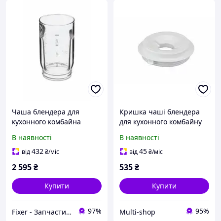
Чаша блендера для
Кришка чаші блендера
кухонного комбайна
для кухонного комбайну
Bosch, Siemens 00081169
Bosch 00085750
В наявності
В наявності
original
432
45
від
₴
/міс
від
₴
/міс
2 595
₴
535
₴
Купити
Купити
97%
95%
Fixer - Запчастини та аксесуари до побутової техніки
Multi-shop