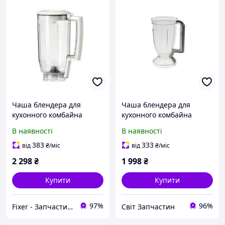
Чаша блендера для
Чаша блендера для
кухонного комбайна
кухонного комбайна
Bosch, Siemens 00703198
Bosch, Siemens 00743883
В наявності
В наявності
original
original
383
333
від
₴
/міс
від
₴
/міс
2 298
₴
1 998
₴
Купити
Купити
97%
96%
Fixer - Запчастини та аксесуари до побутової техніки
Світ Запчастин