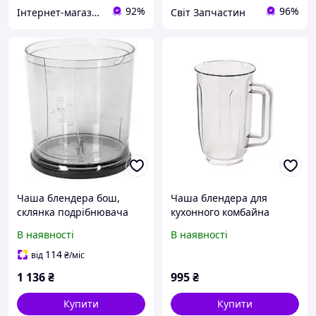
92%
96%
Інтернет-магазин "Сервіс-М"
Світ Запчастин
Чаша блендера бош,
Чаша блендера для
склянка подрібнювача
кухонного комбайна
для кухонного комбайна,
Bosch, Siemens 00656683
В наявності
В наявності
ємність для збивання та
original
різання продуктів Bosch
114
від
₴
/міс
1 136
₴
995
₴
Купити
Купити