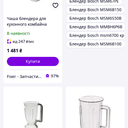
Блендер Bosch MSM67PE
Блендер Bosch MSM6B150
Блендер Bosch MSM6S50B
Чаша блендера для
кухонного комбайна
Блендер Bosch MMBH6P6B
Bosch 00652677 original
В наявності
Блендер bosch msm6700 кри
247
від
₴
/міс
Блендер Bosch MSM6B100
1 481
₴
Купити
97%
Fixer - Запчастини та аксесуари до побутової техніки