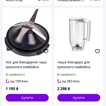
Ніж для блендерної чаші
Чаша блендера для
кухонного комбайна
кухонного комбайна
Bosch, Siemens 00606471
Bosch, Siemens 00703198
В наявності
В наявності
original
199
383
від
₴
/міс
від
₴
/міс
1 195
₴
2 298
₴
Купити
Купити