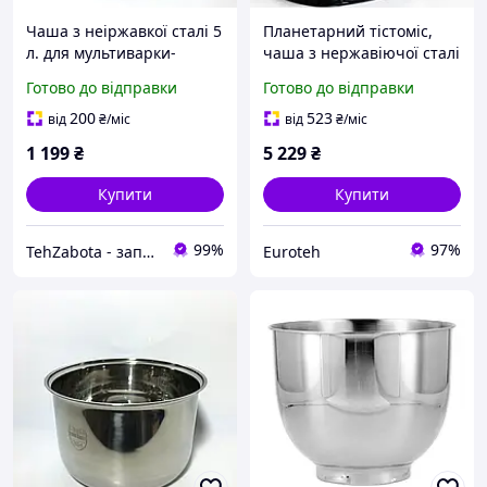
Чаша з неіржавкої сталі 5
Планетарний тістоміс,
л. для мультиварки-
чаша з нержавіючої сталі
скороварки Philips
Royalty Line PKM-1900.7
Готово до відправки
Готово до відправки
HD2173/03, HD2133/40
(1900 Вт, 6.5 л чаша, 6
швидкостей)
200
523
від
₴
/міс
від
₴
/міс
1 199
₴
5 229
₴
Купити
Купити
99%
97%
TehZabota - запчастини та аксесуари до побутової техніки
Euroteh