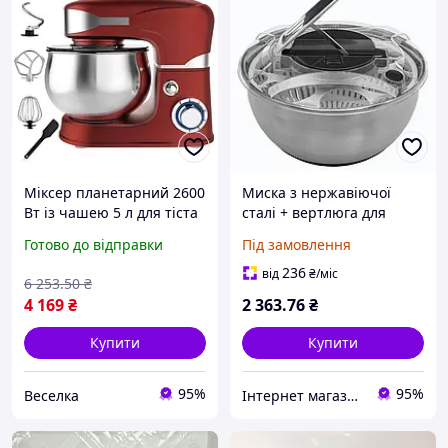
Міксер планетарний 2600
Миска з нержавіючої
Вт із чашею 5 л для тіста
сталі + вертлюга для
та кремів 6 швидкостей з
салату, 3,5 л
Готово до відправки
Під замовлення
імпульсним режимом
FLAME
236
від
₴
/міс
6 253
.50
₴
4 169
₴
2 363
.76
₴
Купити
Купити
95%
95%
Веселка
Інтернет магазин - Маркет