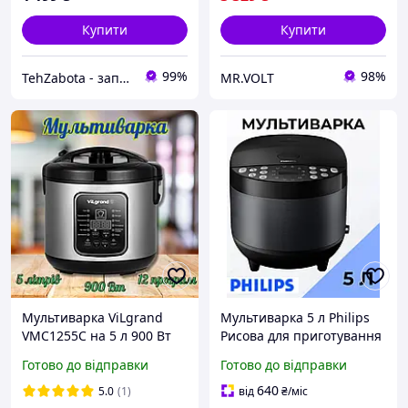
Купити
Купити
99%
98%
TehZabota - запчастини та аксесуари до побутової техніки
MR.VOLT
Мультиварка ViLgrand
Мультиварка 5 л Philips
VMC1255C на 5 л 900 Вт
Рисова для приготування
12 програм керамічна
їжі 60 програм Побутові
Готово до відправки
Готово до відправки
чаша йогуртниця
мультиварки рисоварки з
електронне управління
чашею 1067 Вт
640
5.0
(1)
від
₴
/міс