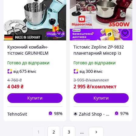
Кухонний комбайн-
Тістоміс Zepline ZP-9832
тістоміс GRUNHELM
планетарний міксер із
1500W Кухонна машина з
чашею 5 л з нержавіючої
Готово до відправки
Готово до відправки
трьома насадками
сталі, 3500 Вт, німецька
Планетарний міксер з
якість
675
300
від
₴
/міс
від
₴
/міс
чашею 5,5 л з
4 760
₴
3 995
₴/комплект
нержавіючої сталі
4 049
₴
2 995
₴/комплект
Купити
Купити
98%
97%
TehnoSvit
🌟 Zahid Shop - найкраще з Європи 🌟
1
2
3
...