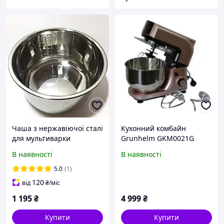
Чаша з нержавіючої сталі
Кухонний комбайн
для мультиварки
Grunhelm GKM0021G
Redmond RMC-M90 (після
чаша 5.5 л із
В наявності
В наявності
2021 року випуску) 5 л,
нержавіючої сталі 6
H=140 мм, (аналог RB-
швидкостей 1800 Вт
5.0
(1)
C515)
120
від
₴
/міс
1 195
₴
4 999
₴
Купити
Купити