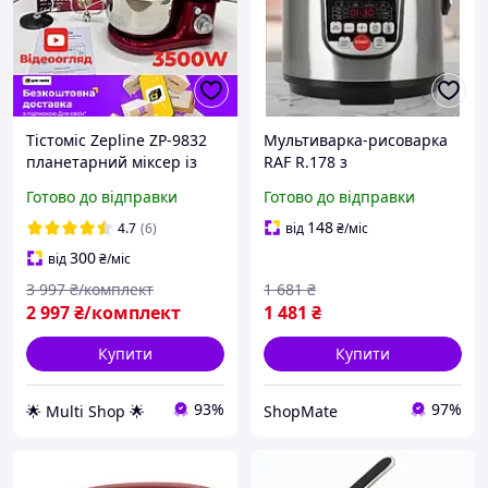
Тістоміс Zepline ZP-9832
Мультиварка-рисоварка
планетарний міксер із
RAF R.178 з
чашею 5 л з нержавіючої
антипригарною чашею
Готово до відправки
Готово до відправки
сталі, 3500 Вт, німецька
електрична 5 л 900 вт
якість
148
4.7
(6)
від
₴
/міс
300
від
₴
/міс
3 997
₴/комплект
1 681
₴
2 997
₴/комплект
1 481
₴
Купити
Купити
93%
97%
🌟 Multi Shop 🌟
ShopMate