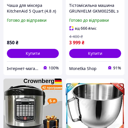
Чаша для міксера
Тістомісильна машина
KitchenAid 5 Quart (4.8 л)
GRUNHELM GKM0025BL з
нержавіюча сталь, миска
чашею 5,5 л з
Готово до відправки
Готово до відправки
для планетарного міксера
нержавіючої сталі
KitchenAid
Планетарний міксер 1500
666
від
₴
/міс
Вт Тістоміс з трьома
4 400
₴
насадками
850
₴
3 999
₴
Купити
Купити
100%
91%
Інтернет-магазин «Lite»
Monetka Shop