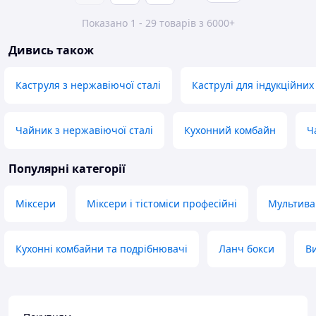
Показано 1 - 29 товарів з 6000+
Дивись також
Каструля з нержавіючої сталі
Каструлі для індукційних
Чайник з нержавіючої сталі
Кухонний комбайн
Ч
Популярні категорії
Міксери
Міксери і тістоміси професійні
Мультива
Кухонні комбайни та подрібнювачі
Ланч бокси
В