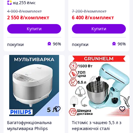
255
від
₴
/міс
4 000
₴/комплект
7 200
₴/комплект
2 550
₴/комплект
6 400
₴/комплект
Купити
Купити
96%
96%
покупки
покупки
Багатофункціональна
Тістоміс з чашею 5,5 л з
мультиварка Philips
нержавіючої сталі