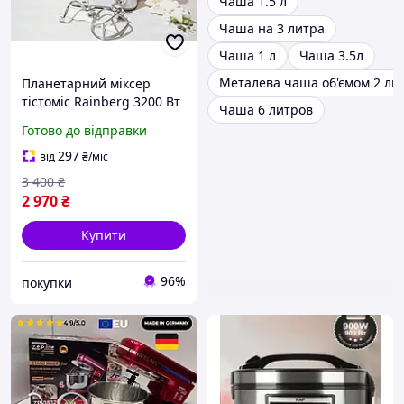
Чаша 1.5 л
Чаша на 3 литра
Чаша 1 л
Чаша 3.5л
Металева чаша об'ємом 2 літ
Планетарний міксер
тістоміс Rainberg 3200 Вт
Чаша 6 литров
кухонний комбаїн з
Готово до відправки
чашею 6 л 6 швидкостей
электрический комбайн
297
від
₴
/міс
3 400
₴
2 970
₴
Купити
96%
покупки