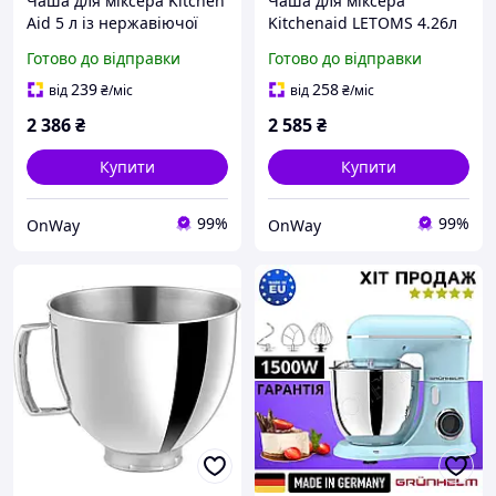
Чаша для міксера Kitchen
Чаша для міксера
Aid 5 л із нержавіючої
Kitchenaid LETOMS 4.26л
сталі з ручкою срібляста
із нержавіючої сталі
Готово до відправки
Готово до відправки
модель PQPO
срібляста для Artisan 5QT
239
258
від
₴
/міс
від
₴
/міс
2 386
₴
2 585
₴
Купити
Купити
99%
99%
OnWay
OnWay