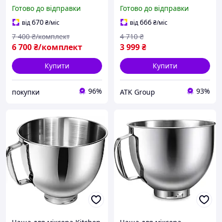
Побутові мультиварки
GRUNHELM Кухонний
Готово до відправки
Готово до відправки
рисоварки з чашею 5 л
комбайн з трьома
Пароварка побутова 1067
насадками Планетарний
670
666
від
₴
/міс
від
₴
/міс
Вт
міксер 1500 Вт Кухонна
7 400
₴/комплект
4 710
₴
машина
6 700
₴/комплект
3 999
₴
Купити
Купити
96%
93%
покупки
ATK Group