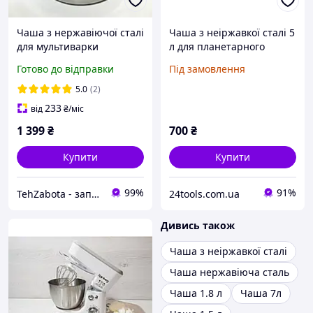
Чаша з нержавіючої сталі
Чаша з неіржавкої сталі 5
для мультиварки
л для планетарного
універсальна, 5 л. H=145
міксера LUND 67817
Готово до відправки
Під замовлення
мм, D=235 мм
5.0
(2)
233
від
₴
/міс
1 399
₴
700
₴
Купити
Купити
99%
91%
TehZabota - запчастини та аксесуари до побутової техніки
24tools.com.ua
Дивись також
Чаша з неіржавкої сталі
Чаша нержавіюча сталь
Чаша 1.8 л
Чаша 7л