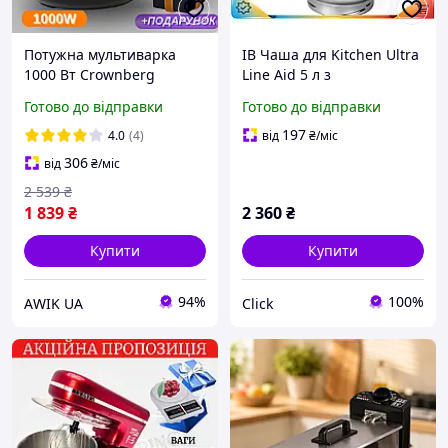
Потужна мультиварка
ІВ Чаша для Kitchen Ultra
1000 Вт Crownberg
Line Aid 5 л з
Електрична мультиварка
нержавіючої сталі для
Готово до відправки
Готово до відправки
з чашею 5л з
міксера з ручкою
нержавіючої сталі
універсальна миска для
197
4.0
(4)
від
₴
/міс
Пароварка-рисоварка на
ЕMN_PS
306
від
₴
/міс
42 програми
2 539
₴
1 839
₴
2 360
₴
Купити
Купити
94%
100%
АWIK UA
Click