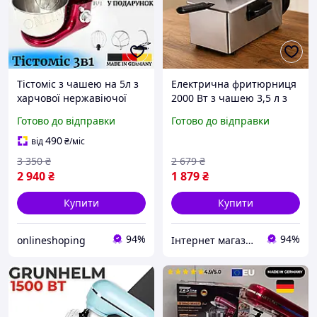
Тістоміс з чашею на 5л з
Електрична фритюрниця
харчової нержавіючої
2000 Вт з чашею 3,5 л з
сталі Планетарний міксер
нержавіючої сталі /
Готово до відправки
Готово до відправки
потужністю 3500 Вт
кухонний прилад для
Кухонний комбайн
приготування картоплі
490
від
₴
/міс
Тістоміси + Подарунок
фрі та нагетсів
3 350
₴
2 679
₴
2 940
₴
1 879
₴
Купити
Купити
94%
94%
onlineshoping
Інтернет магазин Slando