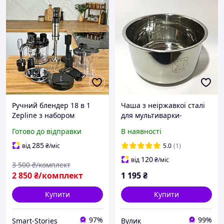
Ручний блендер 18 в 1
Чаша з неіржавкої сталі
Zepline з набором
для мультиварки-
насадок для шаткування,
скороварки Redmond
Готово до відправки
В наявності
подрібнювачем.
RMC-PM504, RMC-PM503,
Кухонний комбайн із
5 л
285
від
₴
/міс
5.0
(1)
чашею 1,5 л.
120
від
₴
/міс
3 500
₴/комплект
2 850
₴/комплект
1 195
₴
Купити
Купити
97%
99%
Smart-Stories
Вулик