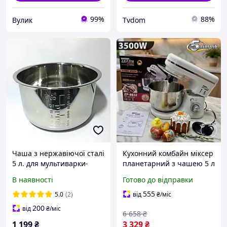
99%
88%
Вулик
Tvdom
Чаша з нержавіючої сталі
Кухонний комбайн міксер
5 л. для мультиварки-
планетарний з чашею 5 л
скороварки Moulinex
Zepline 3500W, Міксер-
В наявності
Готово до відправки
CE500E32, CE501132,
тестоміс із гаком для
CE502832, CE503132
замішування крутого
555
5.0
(2)
від
₴
/міс
тіста
200
від
₴
/міс
6 658
₴
1 199
₴
3 329
₴