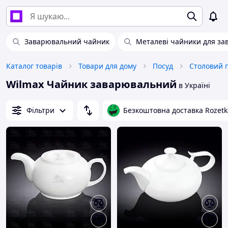
Заварювальний чайник
Металеві чайники для за
Каталог товарів
Товари для дому
Посуд
Столовий 
Wilmax Чайник заварювальний
в Україні
Фільтри
Безкоштовна доставка Rozetk