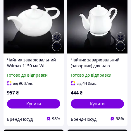
Чайник заварювальний
Чайник заварювальний
Wilmax 1150 мл WL-
(заварник) для чаю
994000
порцеляновий Wilmax
Готово до відправки
Готово до відправки
550 мл (WL-994021)
96
44
від
₴
/міс
від
₴
/міс
957
₴
444
₴
Купити
Купити
98%
98%
Бренд-Посуд
Бренд-Посуд