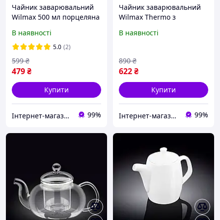
Чайник заварювальний
Чайник заварювальний
Wilmax 500 мл порцеляна
Wilmax Thermo з
(994036 WL) з швидкою
фільтром 1300 л WL-
В наявності
В наявності
доставкою по Україні
888803
5.0
(2)
599
₴
890
₴
479
₴
622
₴
Купити
Купити
99%
99%
Інтернет-магазин TopPosud
Інтернет-магазин TopPosud