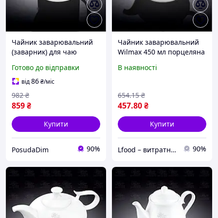
Чайник заварювальний
Чайник заварювальний
(заварник) для чаю
Wilmax 450 мл порцеляна
порцеляновий Wilmax
(994001 WL) з швидкою
Готово до відправки
В наявності
900 мл (WL-994007/1C)
доставкою по Україні
86
від
₴
/міс
982
₴
654
.15
₴
859
₴
457
.80
₴
Купити
Купити
90%
90%
PosudaDim
Lfood – витратні матеріали для харчової галузі