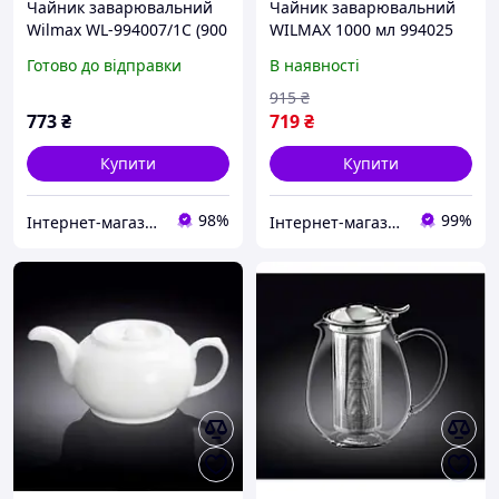
Чайник заварювальний
Чайник заварювальний
Wilmax WL-994007/1C (900
WILMAX 1000 мл 994025
мл)
WIL
Готово до відправки
В наявності
915
₴
773
₴
719
₴
Купити
Купити
98%
99%
Інтернет-магазин "E-posud"
Інтернет-магазин TopPosud