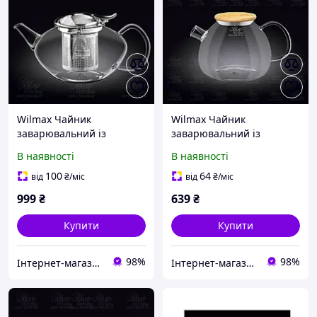
Wilmax Чайник
Wilmax Чайник
заварювальний із
заварювальний із
кришкою і фільтром
кришкою і спіраллю
В наявності
В наявності
Thermo 1,55 л WL-
Thermo 1 л WL-888823/A
888806/A
100
64
від
₴
/міс
від
₴
/міс
999
₴
639
₴
Купити
Купити
98%
98%
Інтернет-магазин Світ Посуду
Інтернет-магазин Світ Посуду