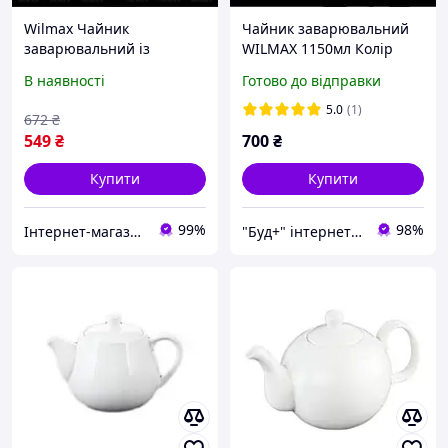
Wilmax Чайник
Чайник заварювальний
заварювальний із
WILMAX 1150мл Колір
кришкою 800 мл WL-
білий 994000
В наявності
Готово до відправки
994011 / A
5.0
(1)
672
₴
549
₴
700
₴
Купити
Купити
99%
98%
Інтернет-магазин TopPosud
"Буд+" інтернет-магазин інструментів та лебідок