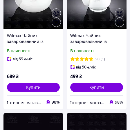
Wilmax Чайник
Wilmax Чайник
заварювальний із
заварювальний із
кришкою 1,15 л WL-
кришкою 550 мл WL-
В наявності
В наявності
994000 / 1C
994021/A
69
від
₴
/міс
5.0
(1)
50
від
₴
/міс
689
₴
499
₴
Купити
Купити
98%
98%
Інтернет-магазин Світ Посуду
Інтернет-магазин Світ Посуду