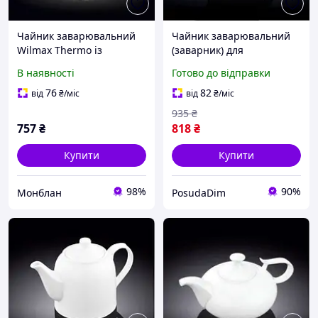
Чайник заварювальний
Чайник заварювальний
Wilmax Thermo із
(заварник) для
ситечком 1,55 л скло
фарфорового чаю Wilmax
В наявності
Готово до відправки
(888814 WL) з швидкою
650 мл (WL-994006/1C)
доставкою по Україні
76
82
від
₴
/міс
від
₴
/міс
935
₴
757
₴
818
₴
Купити
Купити
98%
90%
Монблан
PosudaDim