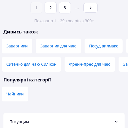
1
2
3
...
Показано 1 - 29 товарів з 300+
Дивись також
Заварники
Заварник для чаю
Посуд вилмакс
Ситечко для чаю Силікон
Френч-прес для чаю
За
Популярні категорії
Чайники
Покупцям