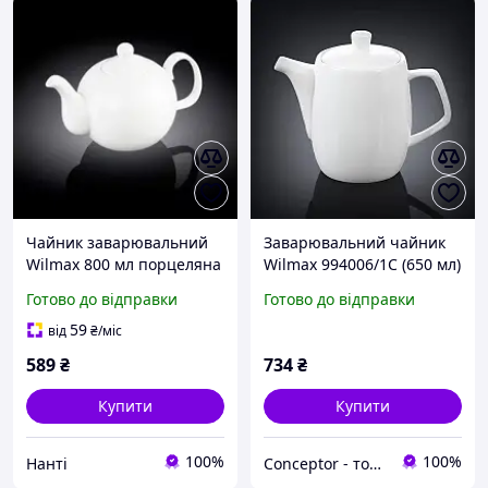
Чайник заварювальний
Заварювальний чайник
Wilmax 800 мл порцеляна
Wilmax 994006/1C (650 мл)
(994017 WL) з швидкою
Готово до відправки
Готово до відправки
доставкою по Україні
59
від
₴
/міс
589
₴
734
₴
Купити
Купити
100%
100%
Нанті
Conceptor - товари для дому