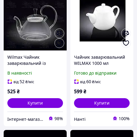
Wilmax Чайник
Чайник заварювальний
заварювальний із
WILMAX 1000 мл
кришкою і спіраллю
В наявності
Готово до відправки
Thermo 800 мл WL-
888817/A
52
60
від
₴
/міс
від
₴
/міс
525
₴
599
₴
Купити
Купити
98%
100%
Інтернет-магазин Світ Посуду
Нанті