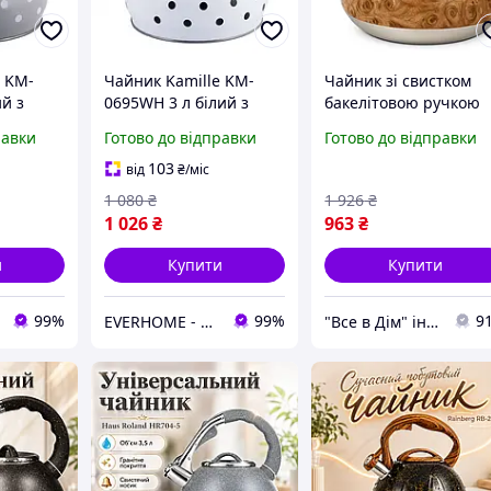
e KM-
Чайник Kamille KM-
Чайник зі свистком
ий з
0695WH 3 л білий з
бакелітовою ручкою
алі зі
нержавіючої сталі зі
Edenberg EB-1959 3л,
равки
Готово до відправки
Готово до відправки
літова
свистком, бакелітова
Чайник для газової
ручка
плити 3 л літра KN-27
103
від
₴
/міс
1 080
₴
1 926
₴
1 026
₴
963
₴
и
Купити
Купити
99%
99%
9
EVERHOME - Затишок для дому
"Все в Дім" інтернет-магазин