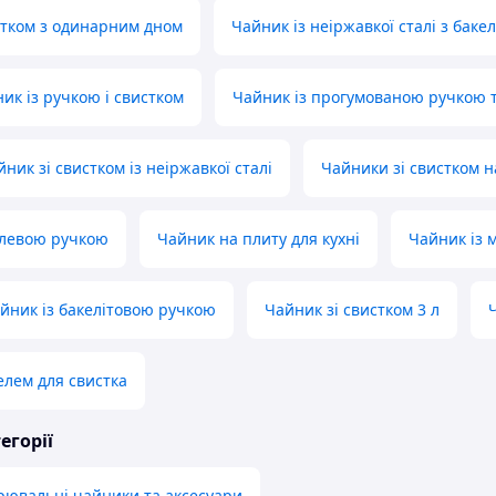
стком з одинарним дном
Чайник із неіржавкої сталі з бак
ик із ручкою і свистком
Чайник із прогумованою ручкою 
ик зі свистком із неіржавкої сталі
Чайники зі свистком н
алевою ручкою
Чайник на плиту для кухні
Чайник із 
йник із бакелітовою ручкою
Чайник зі свистком 3 л
елем для свистка
егорії
рювальні чайники та аксесуари