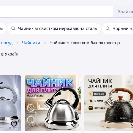
Знайти
ом
Чайник зі свистком нержавіюча сталь
Чорний ча
 посуд
Чайники
Чайник зі свистком бакелітовою ручкою
в Україні