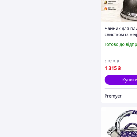
Чайник для пли
свистком із не
сталі та подві
Готово до відп
дном, Безпечн
чайник для сім'
бакелітовою р
1 515
₴
що не гріється
1 315
₴
Купит
Premyer