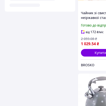
Чайник зі свис
неіржавкої ста
Edenberg EB-8
Готово до відп
кухні 3 л з бак
ручкою й індук
172
від
₴
/міс
2 059
.08
₴
1 029
.54
₴
Купит
BROSKO