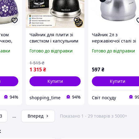
тком
Чайник для плити зі
Чайник 2л з
учкою,
свистком і капсульним
нержавіючої сталі зі
у зі
дном із неіржавкої
свистком i бакелітов
равки
Готово до відправки
Готово до відправки
авіюча
сталі на кухню, Гранітні
ручкою
якісні чайники з
1 515
₴
бакелітовою ручкою
1 315
₴
597
₴
и
Купити
Купити
94%
94%
9
shopping_time
Світ посуду
3
...
Вперед
Показано 1 - 29 товарів з 5000+
ж