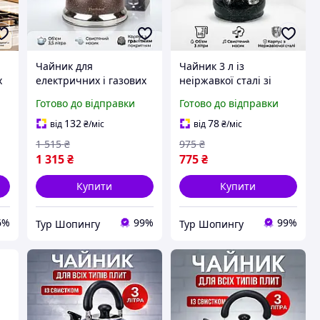
Чайник для
Чайник 3 л із
х
електричних і газових
неіржавкої сталі зі
плит зі свистком і
свистком і бакелітовою
Готово до відправки
Готово до відправки
захистом від накипу,
фіксованою ручкою для
гарні чайники з
дому, Металеві
132
78
від
₴
/міс
від
₴
/міс
гранітним покриттям і
чайники з
1 515
₴
975
₴
бакелітовою ручкою
багатошаровим дном
1 315
₴
775
₴
Купити
Купити
6%
99%
99%
Тур Шопингу
Тур Шопингу