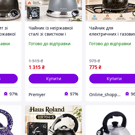
т зі
Чайник із неіржавкої
Чайник для
іржавкої
сталі зі свистком і
електричних і газови
йним
бакелітовою ручкою
плит зі свистком
равки
Готово до відправки
Готово до відправки
ий
для індукції й газу,
бакелітовою ручкою,
ї з
чайники з
Якісні металеві
учкою
багатошаровим дном і
чайники з подвійним
1 515
₴
975
₴
свистком для плити
дном об'єм 3 л
1 315
₴
775
₴
и
Купити
Купити
97%
97%
9
Premyer
Online_shopping