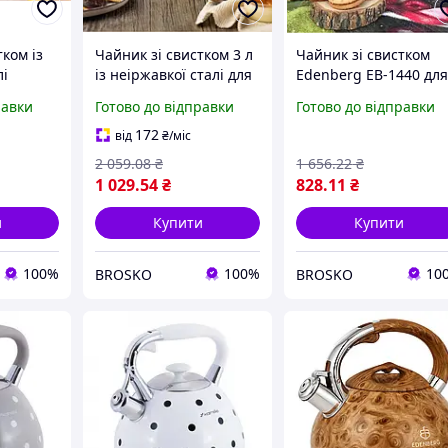
тком із
Чайник зі свистком 3 л
Чайник зі свистком
лі
із неіржавкої сталі для
Edenberg EB-1440 дл
828 для
всіх типів плит із
кухні червоний 2.5 л
равки
Готово до відправки
Готово до відправки
елітовою
бакелітовою ручкою
неіржавка сталь з
цією
чорний
бакелітовою ручкою
172
від
₴
/міс
2 059
.08
₴
1 656
.22
₴
1 029
.54
₴
828
.11
₴
и
Купити
Купити
100%
100%
10
BROSKO
BROSKO