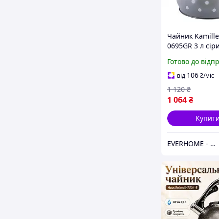
Чайник Kamill
0695GR 3 л сір
нержавіючої ст
Готово до відп
свистком, баке
ручка
106
від
₴
/міс
1 120
₴
1 064
₴
Купит
EVERHOME - Затишок для дому