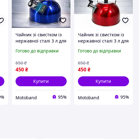
Чайник зі свистком із
Чайник зі свистком із
нержавної сталі 3 л для
нержавної сталі 3 л для
ою
всіх типів плит
всіх типів плит
Готово до відправки
Готово до відправки
металевий чайник з
металевий чайник з
бакелітовою ручкою
бакелітовою ручкою
650
₴
650
₴
синій
червоний
450
₴
450
₴
Купити
Купити
9%
95%
95%
Motoband
Motoband