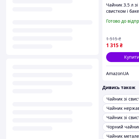
Чайник 3.5 л зі
свистком і бак
ручкою для
Готово до відп
повсякденного
використання,
металеві чайни
1 515
₴
капсульним дн
1 315
₴
HR704-5Silve
Купит
AmazonUA
Дивись також
Чайник зі свис