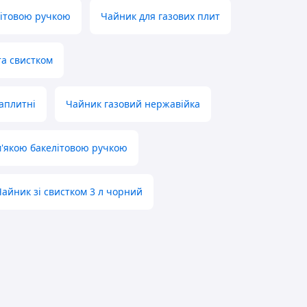
елітовою ручкою
Чайник для газових плит
та свистком
аплитні
Чайник газовий нержавійка
м'якою бакелітовою ручкою
Чайник зі свистком 3 л чорний