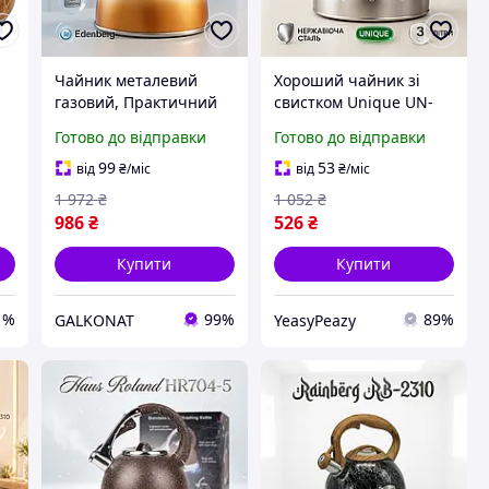
Чайник металевий
Хороший чайник зі
газовий, Практичний
свистком Unique UN-
чайник для газової
5303 3 л, Чайник для
Готово до відправки
Готово до відправки
плити зі свистком
води на газ Якісний для
бакелітовою ручкою
газової плити FH-90
99
53
від
₴
/міс
від
₴
/міс
ZH-80
1 972
₴
1 052
₴
986
₴
526
₴
Купити
Купити
1%
99%
89%
GALKONAT
YeasyPeazy