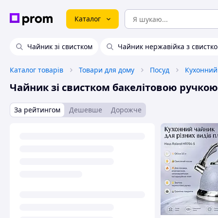
Каталог
Чайник зі свистком
Чайник нержавійка з свистк
Каталог товарів
Товари для дому
Посуд
Кухонний
Чайник зі свистком бакелітовою ручкою
За рейтингом
Дешевше
Дорожче