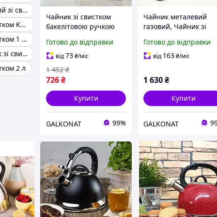
Чайник бежевий зі свистком
Чайник зі свистком
Чайник металевий
Чайник зі свистком Kamille
бакелітовою ручкою
газовий, Чайник зі
Rainberg, Хороший
свистком бакелітово
Чайник зі свистком 1 5л
Готово до відправки
Готово до відправки
чайник для газової
ручкою Якісний для
Жовтий чайник зі свистком
плити на кухню 3 л EB-
газової плити FX-20
73
163
від
₴
/міс
від
₴
/міс
75
тком 2 л
1 452
₴
726
₴
1 630
₴
Купити
Купити
99%
9
GALKONAT
GALKONAT