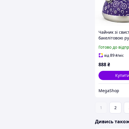
Чайник зі свис
бакелітовою р
Чайник на плит
Готово до відп
свистком нерж
сталь GE-41
89
від
₴
/міс
888
₴
Купит
MegaShop
1
2
Дивись тако