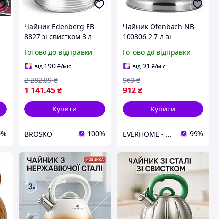
Чайник Edenberg EB-
Чайник Ofenbach NB-
я
8827 зі свистком 3 л
100306 2.7 л зі
для кухні з неіржавкої
свистком з
Готово до відправки
Готово до відправки
сталі з бакелітовою
нержавіючої сталі з
ручкою
бакелітовою ручкою
190
91
від
₴
/міс
від
₴
/міс
для індукції та газу
2 282
.89
₴
960
₴
1 141
.45
₴
912
₴
Купити
Купити
0%
100%
99%
BROSKO
EVERHOME - Затишок для дому