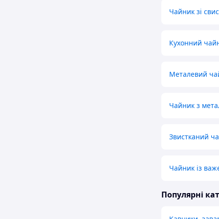
Чайник зі сви
Кухонний чайн
Металевий чайн
Чайник з мет
Звистканий ча
Чайник із важ
Популярні кат
Кавники, зава