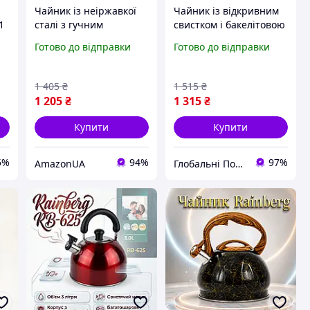
Чайник із неіржавкої
Чайник із відкривним
1
сталі з гучним
свистком і бакелітовою
зі
свистком і подвійним
ручкою для всіх видів
Готово до відправки
Готово до відправки
капсульним дном,
плит, побутові чайники
Кухонні сучасні
для щоденного
чайники з бакелітовою
використання об'ємом
1 405
₴
1 515
₴
ручкою HRS704
3.5 л
1 205
₴
1 315
₴
Купити
Купити
5%
94%
97%
AmazonUA
Глобальні Покупки