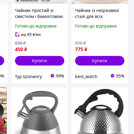
Чайник простий зі
Чайник із неіржавкої
свистком і бакелітовою
сталі для всіх
ю
ручкою для різних
різновидів плит об'єм 3
Готово до відправки
Готово до відправки
типів плит, сталеві
л зі свистком і
чайники з неіржавкої
бакелітовою ручкою,
45
від
₴
/міс
сталі з рухомою
Якісні звичайні
650
₴
975
₴
ручкою 3 л
чайники для кухні
450
₴
775
₴
Купити
Купити
9%
99%
95%
Тур Шопингу
best_watch