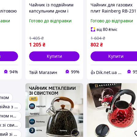
Чайник із подвійним
Чайник для газових
елітовою
капсульним дном і
плит Rainberg RB-231
бакелітовою ручкою,
3л, Сучасний чайник 
равки
Готово до відправки
Готово до відправки
Енергоефективні
свистком газовий
кухонні чайники зі
красивий MQ-73
80
від
₴
/міс
ки з
свистком-писк для всіх
1 405
₴
1 604
₴
ом
типів плит
1 205
₴
802
₴
и
Купити
Купити
94%
99%
9
Твій Магазин
👍 Dik.net.ua - Інтернет магазин
тком
Чайник нержавійка з свистком
Чайник зі свистком нержавіюча сталь
Чорний чайник зі свистком
Чайник металевий зі свистком