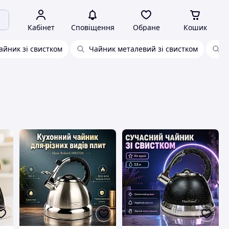
Кабінет
Сповіщення
Обране
Кошик
йник зі свистком
Чайник металевий зі свистком
Ч