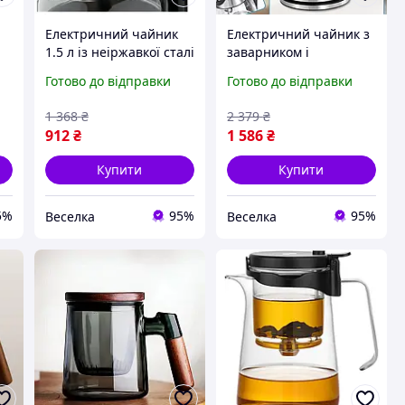
Електричний чайник
Електричний чайник з
1.5 л із неіржавкої сталі
заварником і
зі швидким
автоотключенням 1.8 л
Готово до відправки
Готово до відправки
кип'ятінням і скляним
для швидкого
верхом синій колір
кип'ятіння води та
1 368
₴
2 379
₴
FLAME
заварювання чаю.
912
₴
1 586
₴
FLAME
Купити
Купити
5%
95%
95%
Веселка
Веселка