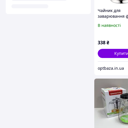
Чайник для
заварювання 
прес зі скляно
В наявності
колбою на 1 л і
металевим кор
UNIQUE UN-11
338
₴
Купит
optbaza.in.ua