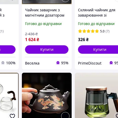
й
Чайник заварник з
Скляний чайник для
й з
магнітним дозатором
заварювання зі
ю для
для чаю скляний з
скляним фільтром 1 л
Готово до відправки
Готово до відправки
Типод"
чашею 300 мл для
Ardesto
02-139
зручного заварювання
(1)
5.0
(7)
2 436
₴
FLAME
1 624
₴
326
₴
и
Купити
Купити
100%
95%
9
Веселка
PrimeDiscout