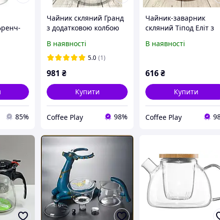
Чайник скляний Гранд
Чайник-заварник
френч-
з додатковою колбою
скляний Тіпод Еліт з
ю
для заварювання чаю
окремою колбою для
В наявності
В наявності
800 мл (58681)
заварювання 700 мл
пусом
(60454)
5.0
(1)
54
981
₴
616
₴
и
Купити
Купити
85%
98%
9
Coffee Play
Coffee Play