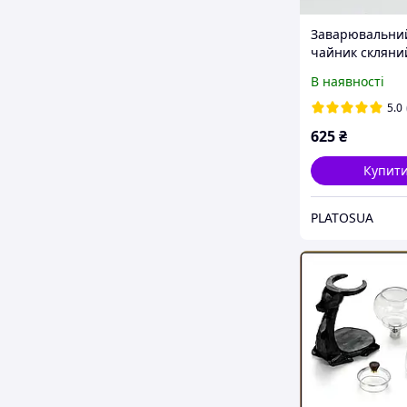
Заварювальни
чайник скляни
окремою колбо
В наявності
заварювання "
600 мл Olens 1
5.0
625
₴
Купит
PLATOSUA