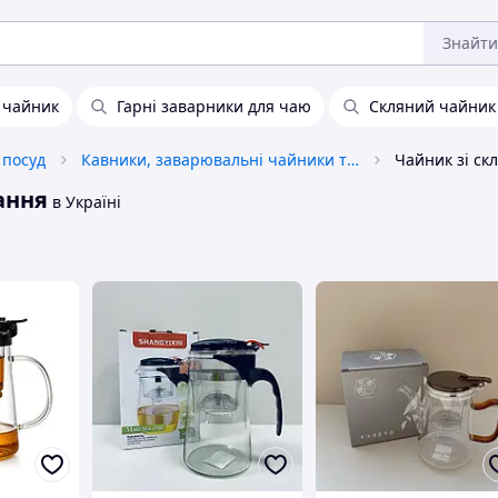
Знайти
 чайник
Гарні заварники для чаю
Скляний чайник 
 посуд
Кавники, заварювальні чайники та аксесуари
ання
в Україні