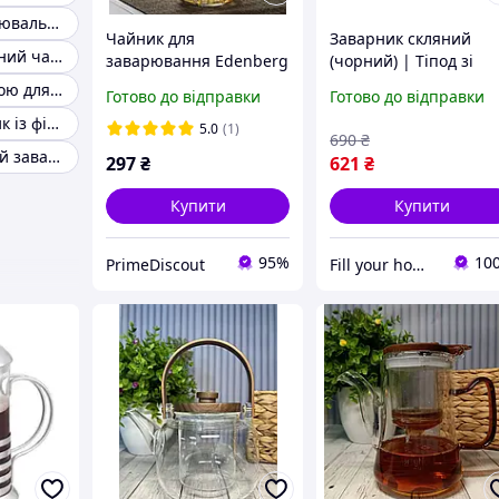
Скляний заварювальний чайник 200 мл
Чайник для
Заварник скляний
Стильний скляний чайник-заварник 800 мл
заварювання Edenberg
(чорний) | Тіпод зі
з ємністю 1л, 0,8л і
скляною колбою |
Чайник із колбою для заварювання
Готово до відправки
Готово до відправки
0,5л, скляний чайник з
Чайник
Скляний чайник із фільтром для заварювання чаю
фільтром для
заварювальний 550м
5.0
(1)
690
₴
заварювання чаю
Чайник скляний заварювальний із дерев'яною кришкою
297
₴
621
₴
Купити
Купити
95%
10
PrimeDiscout
Fill your home | Комфорт та затишок для кожного дому