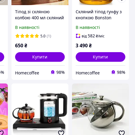
Тіпод зі скляною
Скляний тіпод гунфу з
колбою 400 мл скляний
кнопкою Bonston
китайський заварник
BP08,750 мл тіпод зі
В наявності
В наявності
скляний китайський
скляною внутрішньою
заварник тіпот гунфу
колбою для
582
5.0
(1)
від
₴
/міс
для заварювання чаю
заварювання чаю
650
₴
3 490
₴
Купити
Купити
5%
98%
98%
Homecoffee
Homecoffee