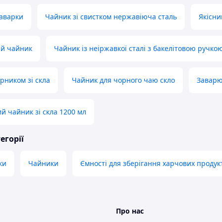
аварки
Чайник зі свистком нержавіюча сталь
Якісни
й чайник
Чайник із неіржавкої сталі з бакелітовою ручко
рником зі скла
Чайник для чорного чаю скло
Заварю
й чайник зі скла 1200 мл
егорії
ки
Чайники
Ємності для зберігання харчових продук
Про нас