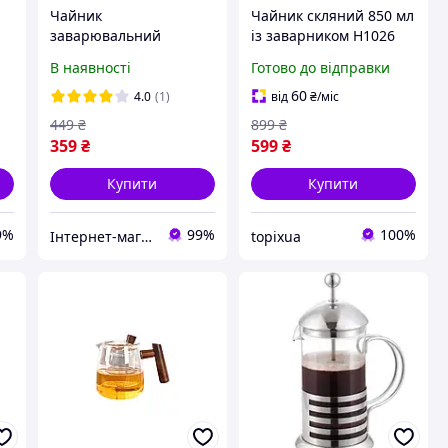
Чайник
Чайник скляний 850 мл
заварювальний
із заварником H1026
скляний з окремою
прозорий чайник для
В наявності
Готово до відправки
колбою для
заварювання із колбою
заварювання "Тіпод"
зі скла
60
4.0
(1)
від
₴
/міс
0
600 мл Olens 102-139
449
₴
899
₴
359
₴
599
₴
Купити
Купити
9%
99%
100%
Інтернет-магазин TopPosud
topixua