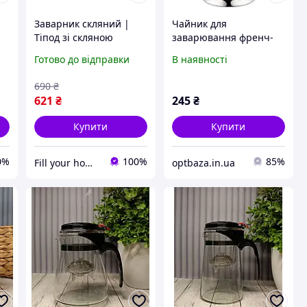
Заварник скляний |
Чайник для
Тіпод зі скляною
заварювання френч-
колбою | Чайник
прес зі скляною
Готово до відправки
В наявності
заварювальний 550мл
колбою на 350 мл і
л
металевим корпусом
690
₴
UNIQUE UN-1151
621
₴
245
₴
Купити
Купити
0%
100%
85%
Fill your home | Комфорт та затишок для кожного дому
optbaza.in.ua