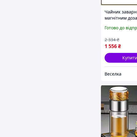
Чайник заварн
магнітним доза
фільтром з
Готово до відп
нержавіючої ст
заварювання 
2 334
₴
мл. BROWN
1 556
₴
Купит
Веселка