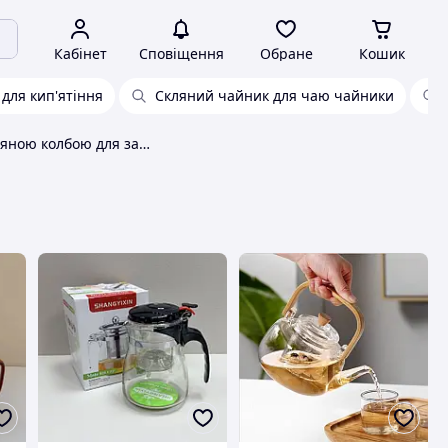
Кабінет
Сповіщення
Обране
Кошик
для кип'ятіння
Скляний чайник для чаю чайники
Чайник зі скляною колбою для заварювання