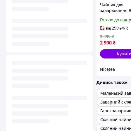
Чайник для
заварювання B
BP09 гунфу тіп
Готово до відп
мл зі скляною
внутрішньою 
299
від
₴
/міс
для чаю з кно
3 499
₴
2 990
₴
Купит
Nicetea
Дивись також