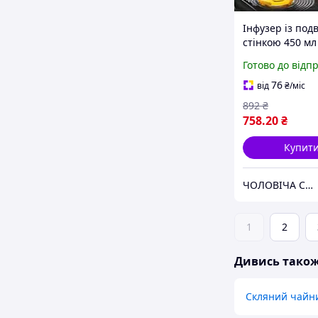
Інфузер із под
стінкою 450 мл
заварювання 
Готово до відп
Бейджінг Порт
боросилікатна 
76
від
₴
/міс
колба
892
₴
758
.20
₴
Купит
ЧОЛОВІЧА СПРАВА
1
2
Дивись тако
Скляний чайн