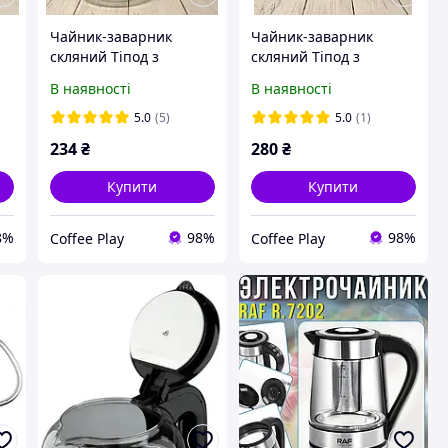
Чайник-заварник
Чайник-заварник
скляний Тіпод з
скляний Тіпод з
окремою колбою для
окремою колбою для
В наявності
В наявності
заварювання 600 мл
заварювання 750 мл
(58902)
(58907)
5.0
(5)
5.0
(1)
234
₴
280
₴
Купити
Купити
8%
98%
98%
Coffee Play
Coffee Play