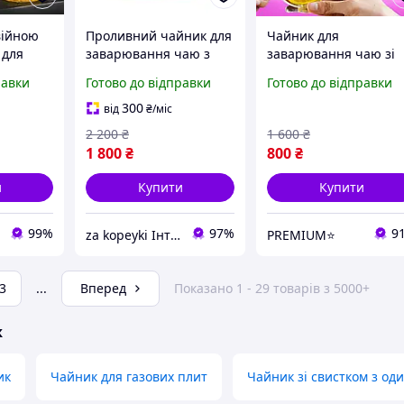
війною
Проливний чайник для
Чайник для
 для
заварювання чаю з
заварювання чаю зі
чаю
магнітом, лінивий
скляним корпусом,
равки
Готово до відправки
Готово до відправки
ативна
скляний чайник
скляний заварник,
скляна
скляний чайник із
300
від
₴
/міс
заварником
2 200
₴
1 600
₴
1 800
₴
800
₴
и
Купити
Купити
99%
97%
9
za kopeyki Інтернет магазин
PREMIUM⭐
3
...
Вперед
Показано 1 - 29 товарів з 5000+
ж
ик
Чайник для газових плит
Чайник зі свистком з о