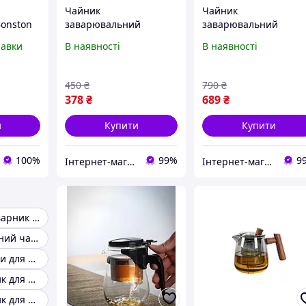
Чайник
Чайник
onston
заварювальний
заварювальний
од 750
скляний з окремою
скляний з окремою
равки
В наявності
В наявності
колбою для
колбою для
колбою
заварювання "Тіпод"
заварювання "Тіпод"
пкою
750 мл Olens 102-
600 мл Olens 102-120
450
₴
790
₴
138/750
378
₴
689
₴
и
Купити
Купити
100%
99%
9
Інтернет-магазин TopPosud
Інтернет-магазин TopPosud
Маленький заварник для чаю
Заварний скляний чайник
Гарні заварники для чаю
Скляний чайник для кип'ятіння
Скляний чайник для чаю чайники