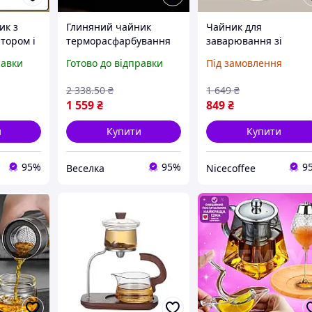
ик з
Глиняний чайник
Чайник для
тором і
терморасфарбування
заварювання зі
для заварювання чаю
скляною колбою для
равки
Готово до відправки
Під замовлення
алі для
на двох 200 мл Дракон і
чаю китайський
чаю 300
Фенікс FLAME
прозорий 500 мл
2 338
.50
₴
1 649
₴
термостійкий з
1 559
₴
849
₴
коротким носиком
и
Купити
Купити
95%
95%
9
Веселка
Nicecoffee