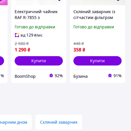
Електричний чайник
Скляний заварник із
RAF R-7855 з
сітчастим фільтром
підставкою та скляним
UNIQUE UN-1162 0.75 л
Готово до відправки
Готово до відправки
заварником набір 1.8 л
Зручний чайник для
+0,6 л для швидкого
заварювання зі скла з
129
від
₴
/міс
заварювання чаю. qwr
ситом
2 580
₴
448
₴
1 290
₴
358
₴
Купити
Купити
1%
92%
91%
BoomShop
Бузина
динарним дном
Скляний заварник