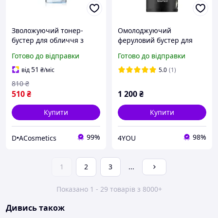
Зволожуючий тонер-
Омолоджуючий
бустер для обличчя з
феруловий бустер для
березовим соком Anua
обличчя Cyto Ferulic
Готово до відправки
Готово до відправки
Birch 70 Moisture Boosting
Resurfacer Pelart
Toner, 250мл
Laboratory 30 мл
51
від
₴
/міс
5.0
(1)
810
₴
510
₴
1 200
₴
Купити
Купити
99%
98%
D•ACosmetics
4YOU
1
2
3
...
Показано 1 - 29 товарів з 8000+
Дивись також