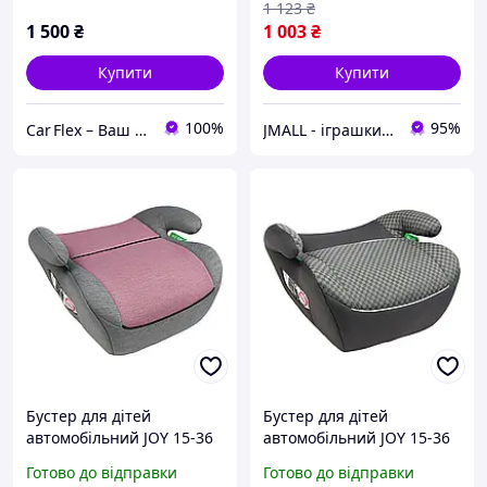
1 123
₴
1 500
₴
1 003
₴
Купити
Купити
100%
95%
Car Flex – Ваш надійний автопартнер
JMALL - іграшки та товари для детей
Бустер для дітей
Бустер для дітей
автомобільний JOY 15-36
автомобільний JOY 15-36
кг від 5 до 10 років Сірий
кг від 5 до 10 років Світло-
Готово до відправки
Готово до відправки
з фіолетовим
сірий