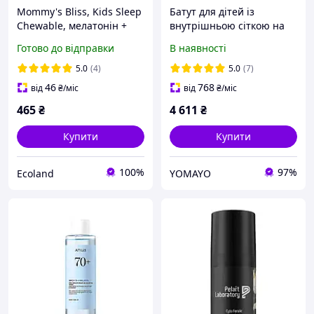
Mommy's Bliss, Kids Sleep
Батут для дітей із
Chewable, мелатонін +
внутрішньою сіткою на
магній для гарного сну,
блискавці та драбиною
Готово до відправки
В наявності
дітям від 3 років,
252 см Atleto
натуральний виноград,
помаранчевий / Круглий
5.0
(4)
5.0
(7)
35 жувальних табл
батут для стрибків
46
768
від
₴
/міс
від
₴
/міс
дитячий
465
₴
4 611
₴
Купити
Купити
100%
97%
Ecoland
YOMAYO