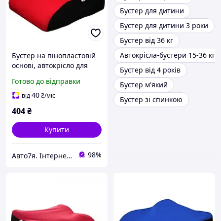
Бустер для дитини
Бустер для дитини 3 роки
Бустер від 36 кг
Автокрісла-бустери 15-36 кг
Бустер на пінопластовій
основі, автокрісло для
Бустер від 4 років
дітей від 6 до 12 років, 22-
Готово до відправки
Бустер м'який
36 кг Bubu Phenix
червоного кольору
40
від
₴
/міс
Бустер зі спинкою
404
₴
Купити
98%
Авто7я. Інтернет-магазин автотоварів avto7ya.com.ua