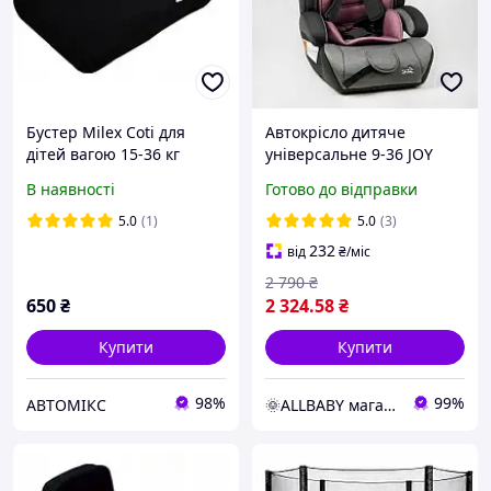
Бустер Milex Coti для
Автокрісло дитяче
дітей вагою 15-36 кг
універсальне 9-36 JOY
чорний
36800 VL, з бустером,
В наявності
Готово до відправки
група 1/2/3, вага дитини
9-36 кг
5.0
(1)
5.0
(3)
232
від
₴
/міс
2 790
₴
650
₴
2 324
.58
₴
Купити
Купити
98%
99%
АВТОМІКС
🌞ALLBABY магазин товарів для дітей