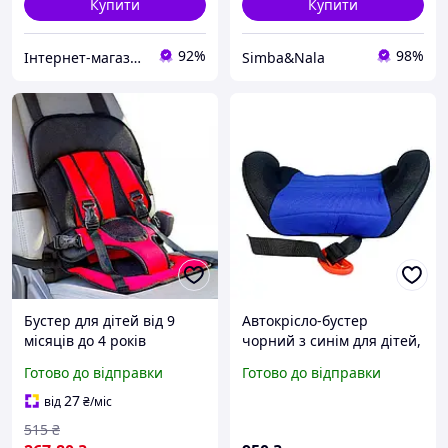
Купити
Купити
92%
98%
Інтернет-магазин дитячих товарів та товарів для дому "Твій Кіндер"
Simba&Nala
Бустер для дітей від 9
Автокрісло-бустер
місяців до 4 років
чорний з синім для дітей,
бескаркасне автокресло
безпечно та комфортно
Готово до відправки
Готово до відправки
Multi Function Car
для подорожей
Cushion для безпеки в
автомобілем
27
від
₴
/міс
автомобілі
515
₴