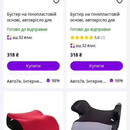
Бустер на пінопластовій
Бустер на пінопластовій
основі, автокрісло для
основі, автокрісло для
дітей від 6 до 12 років, 22-
дітей від 6 до 12 років, 22-
Готово до відправки
Готово до відправки
36 кг Milex AJAX FP-A10004
36 кг Milex AJAX FP-A10002
блакитний
сірого кольору
32
від
₴
/міс
5.0
(2)
32
від
₴
/міс
318
₴
318
₴
Купити
Купити
98%
98%
Авто7я. Інтернет-магазин автотоварів avto7ya.com.ua
Авто7я. Інтернет-магазин автотоварів avto7ya.com.ua