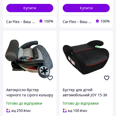
Купити
Купити
100%
100%
Car Flex – Ваш надійний автопартнер
Car Flex – Ваш надійний автопартнер
Автокрісло-бустер
Бустер для дітей
чорного та сірого кольору
автомобільний JOY 15-36
з підстаканником для
кг від 5 до 10 років
Готово до відправки
Готово до відправки
дітей до 12 років.
Чорний
250
100
від
₴
/міс
від
₴
/міс