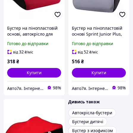
Бустер на пінопластовій
Бустер на пінопластовій
основі, автокрісло для
основі Sprint Junior Plus,
дітей від 6 до 12 років, 22-
автокрісло для дітей від 4
Готово до відправки
Готово до відправки
36 кг Milex AJAX FP-A10003
до 12 років,15-36 кг сірого
червоного кольору
кольру
32
52
від
₴
/міс
від
₴
/міс
318
₴
516
₴
Купити
Купити
98%
98%
Авто7я. Інтернет-магазин автотоварів avto7ya.com.ua
Авто7я. Інтернет-магазин автотоварів avto7ya.com.ua
Дивись також
Автокрісла-бустери
Бустери дитячі
Бустер з изофиксом