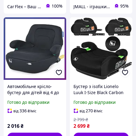
100%
95%
Car Flex – Ваш надійний автопартнер
JMALL - іграшки та товари для детей
Автомобільне крісло-
Бустер з isofix Lionelo
бустер для дітей від 4 до
Luuk I-Size Black Carbon
12 років група 3 El Camino
42×35×20 см Дитяче
Готово до відправки
Готово до відправки
ME 1112 i-GO Black
автокрісло-бустер Бустер
Чорний
для дітей в машину
336
270
від
₴
/міс
від
₴
/міс
2 799
₴
2 016
₴
2 699
₴