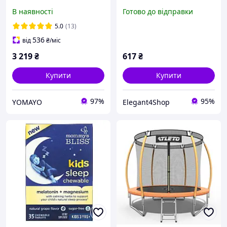
multikolor / Батути дитячі
(FP-C30001)
В наявності
Готово до відправки
спортивні
5.0
(13)
536
від
₴
/міс
3 219
₴
617
₴
Купити
Купити
97%
95%
YOMAYO
Elegant4Shop