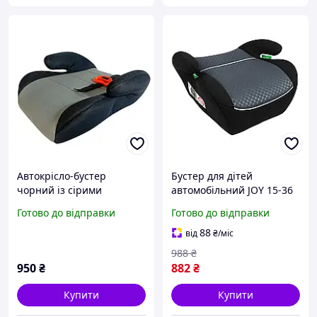
Автокрісло-бустер
Бустер для дітей
чорний із сірими
автомобільний JOY 15-36
вставками для дітей,
кг від 5 до 10 років Сірий
Готово до відправки
Готово до відправки
безпечне та зручне
із чорним
сидіння для автомобіля.
88
від
₴
/міс
988
₴
950
₴
882
₴
Купити
Купити