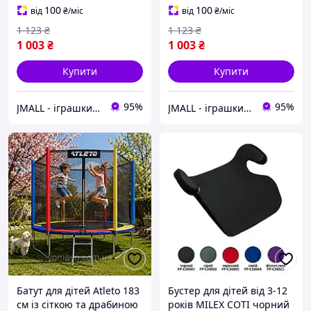
100
100
від
₴
/міс
від
₴
/міс
1 123
₴
1 123
₴
1 003
₴
1 003
₴
Купити
Купити
95%
95%
JMALL - іграшки та товари для детей
JMALL - іграшки та товари для детей
Батут для дітей Atleto 183
Бустер для дітей від 3-12
см із сіткою та драбиною
років MILEX COTI чорний