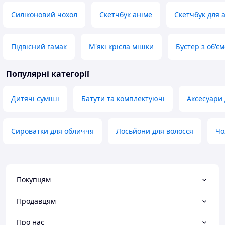
Силіконовий чохол
Скетчбук аніме
Скетчбук для 
Підвісний гамак
М'які крісла мішки
Бустер з об'єм
Популярні категорії
Дитячі суміші
Батути та комплектуючі
Аксесуари 
Сироватки для обличчя
Лосьйони для волосся
Чо
Покупцям
Продавцям
Про нас