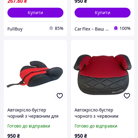
267
.80
₴
950
₴
Купити
Купити
85%
100%
FullBuy
Car Flex – Ваш надійний автопартнер
Автокрісло-бустер
Автокрісло-бустер
чорний з червоним для
чорного з червоним
дітей від 4 до 12 років,
кольором для дітей,
Готово до відправки
Готово до відправки
безпечне та комфортне
безпечне та комфортне
рішення для подорожей.
рішення для подорожей.
950
₴
950
₴