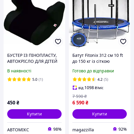
БУСТЕР ІЗ ПІНОПЛАСТУ,
Батут Fitonix 312 см 10 ft
АВТОКРІСЛО ДЛЯ ДІТЕЙ
до 150 кг із сіткою
ВІД 4 ДО 12 РОКІВ,
безпеки та драбинкою,
В наявності
Готово до відправки
ВАГОЮ 15-36 КГ MILEX
для дачі, двору, дітей та
SINDO FP-S20001
дорослих
5.0
(1)
4.2
(5)
ЧОРНОГО КОЛЬОРУ
1098
від
₴
/міс
7 590
₴
450
₴
6 590
₴
Купити
Купити
98%
92%
АВТОМІКС
magazzilla