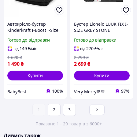
Автокрісло-бустер
Бустер Lionelo LUUK FIX I-
Kinderkraft I-Boost i-Size
SIZE GREY STONE
125-150 см
Готово до відправки
Готово до відправки
149
270
від
₴
/міс
від
₴
/міс
1 620
₴
2 799
₴
1 490
₴
2 699
₴
Купити
Купити
100%
97%
BabyBest
Very Merry💙💛
1
2
3
...
Показано 1 - 29 товарів з 6000+
Дивись також