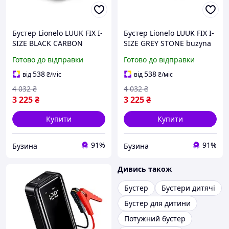
Бустер Lionelo LUUK FIX I-
Бустер Lionelo LUUK FIX I-
SIZE BLACK CARBON
SIZE GREY STONE buzyna
buzyna
Готово до відправки
Готово до відправки
538
538
від
₴
/міс
від
₴
/міс
4 032
₴
4 032
₴
3 225
₴
3 225
₴
Купити
Купити
91%
91%
Бузина
Бузина
Дивись також
Бустер
Бустери дитячі
Бустер для дитини
Потужний бустер