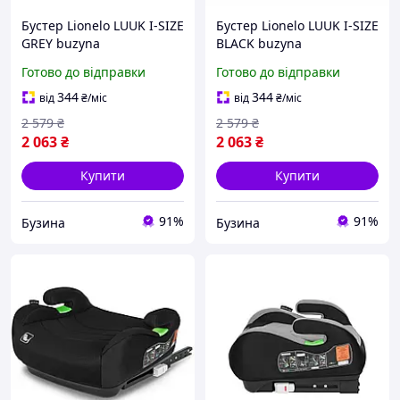
Бустер Lionelo LUUK I-SIZE
Бустер Lionelo LUUK I-SIZE
GREY buzyna
BLACK buzyna
Готово до відправки
Готово до відправки
344
344
від
₴
/міс
від
₴
/міс
2 579
₴
2 579
₴
2 063
₴
2 063
₴
Купити
Купити
91%
91%
Бузина
Бузина