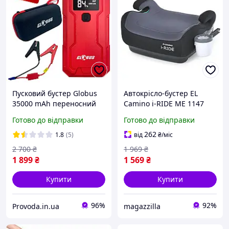
Пусковий бустер Globus
Автокрісло-бустер EL
35000 mAh переносний
Camino i-RIDE ME 1147
пристрій для запуску
Stone Black i-Size R129,
Готово до відправки
Готово до відправки
авто, Power Bank, ліхтар,
ISOFIX, 125 150 см, для
USB-заряджання
дітей 22 36 кг, з
262
1.8
(5)
від
₴
/міс
підсклянником
2 700
₴
1 969
₴
1 899
₴
1 569
₴
Купити
Купити
96%
92%
Provoda.in.ua
magazzilla