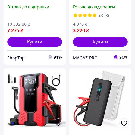
режими, 24 В 550 А 700
10000mAh з компресором
Готово до відправки
Готово до відправки
А·год метал пуско-
HOCO QS4 Чорно-
зарядний пристрій з
помаранчевий
5.0
(3)
амперметром
10 392
.86
₴
4 070
₴
7 275
₴
3 220
₴
Купити
Купити
91%
96%
ShopTop
MAGAZ-PRO