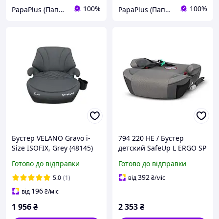
100%
100%
PapaPlus (Папа Плюс)
PapaPlus (Папа Плюс)
Бустер VELANO Gravo i-
794 220 HE / Бустер
Size ISOFIX, Grey (48145)
детский SafeUp L ERGO SP
(II + III) Koala Grey
Готово до відправки
Готово до відправки
392
5.0
(1)
від
₴
/міс
196
від
₴
/міс
1 956
₴
2 353
₴