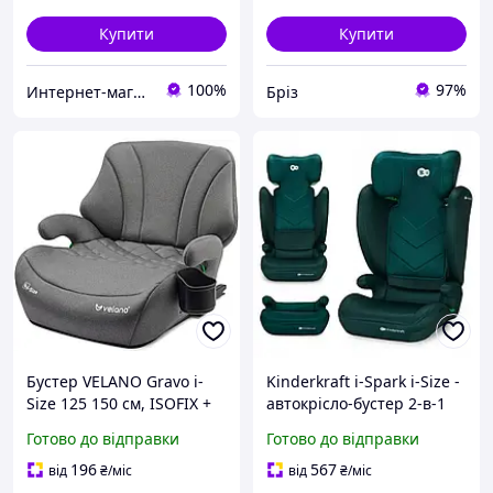
Купити
Купити
100%
97%
Интернет-магазин детских товаров "Jennifer"
Бріз
Бустер VELANO Gravo i-
Kinderkraft i-Spark i-Size -
Size 125 150 см, ISOFIX +
автокрісло-бустер 2-в-1
підстаканник, grey
Готово до відправки
Готово до відправки
196
567
від
₴
/міс
від
₴
/міс