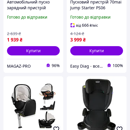
Автомобільний пуско
Пусковий пристрій 70mai
зарядний пристрій
Jump Starter PS06
бустер для авто J34
18000mAh 1000A 12V,
Готово до відправки
Готово до відправки
пусковий пристрій
бустер для авто, power
Червоний
bank
666
від
₴
/міс
2 639
₴
4 124
₴
1 939
₴
3 999
₴
Купити
Купити
96%
100%
MAGAZ-PRO
Easy Diag - все для діагностики автомобіля