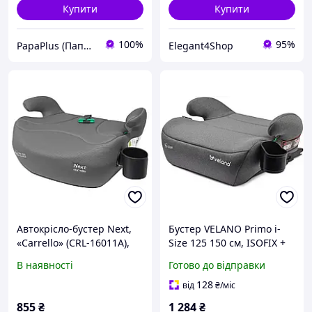
Купити
Купити
100%
95%
PapaPlus (Папа Плюс)
Elegant4Shop
Автокрісло-бустер Next,
Бустер VELANO Primo i-
«Carrello» (CRL-16011A),
Size 125 150 см, ISOFIX +
колір Seashell Grey
підстаканник, grey
В наявності
Готово до відправки
(черепашково-сірий)
128
від
₴
/міс
855
₴
1 284
₴