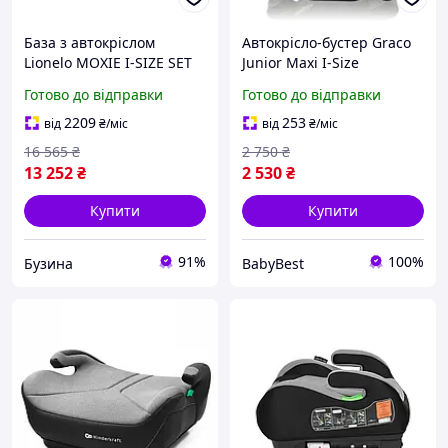
База з автокріслом
Автокрісло-бустер Graco
Lionelo MOXIE I-SIZE SET
Junior Maxi I-Size
BEIGE SAND buzyna
Midnight 15-36 кг
Готово до відправки
Готово до відправки
2209
253
від
₴
/міс
від
₴
/міс
16 565
₴
2 750
₴
13 252
₴
2 530
₴
Купити
Купити
91%
100%
Бузина
BabyBest