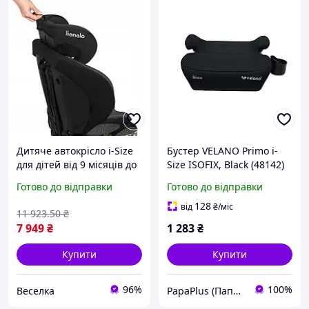
Дитяче автокрісло i-Size
Бустер VELANO Primo i-
для дітей від 9 місяців до
Size ISOFIX, Black (48142)
12 років із регулюванням
Готово до відправки
Готово до відправки
підголівника та безпекою
FLAME
128
від
₴
/міс
11 923
.50
₴
7 949
₴
1 283
₴
Купити
Купити
96%
100%
Веселка
PapaPlus (Папа Плюс)