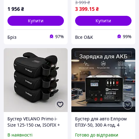
3 999
₴
1 956
₴
3 399
.15
₴
Купити
Купити
97%
99%
Бріз
Все O&K
Бустер VELANO Primo i-
Бустер для авто Елпром
Size 125-150 см, ISOFIX +
ЕПЗУ-50, 300 А·год, 4
підсклянник, black
години зарядки, 2
В наявності
Готово до відправки
режими захист від