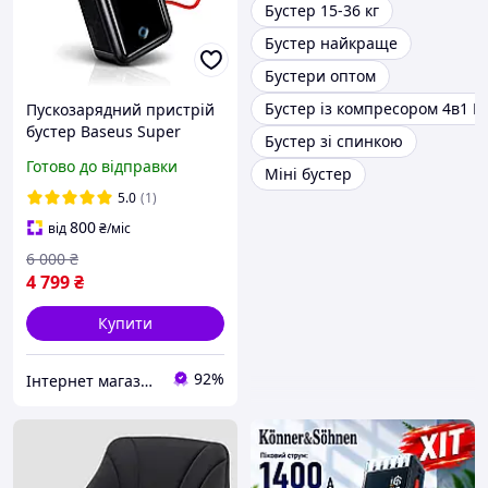
Бустер 15-36 кг
Бустер найкраще
Бустери оптом
Бустер із компресором 4в1 Bl
Пускозарядний пристрій
бустер Baseus Super
Бустер зі спинкою
Energy Mega Series
Готово до відправки
Міні бустер
Supercapacitor Car Jump
Starter 12V 3000A для авто
5.0
(1)
800
від
₴
/міс
6 000
₴
4 799
₴
Купити
92%
Інтернет магазин "My Car Store"