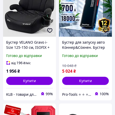
Бустер VELANO Gravo i-
Бустер для запуску авто
Size 125-150 см, ISOFIX +
Кöннер&Сöхнен. Бустер
підсклянник, black
для автомобіля,
Готово до відправки
Готово до відправки
багатофункціональний
пусковий пристрій,
196
від
₴
/міс
10 048
₴
бустер
1 956
₴
5 024
₴
багатофункціональний
Купити
Купити
99%
100%
KLB - товари для дому, дітей та тварин
Pro-Tools ⭐ ⭐ ⭐ ⭐ ⭐