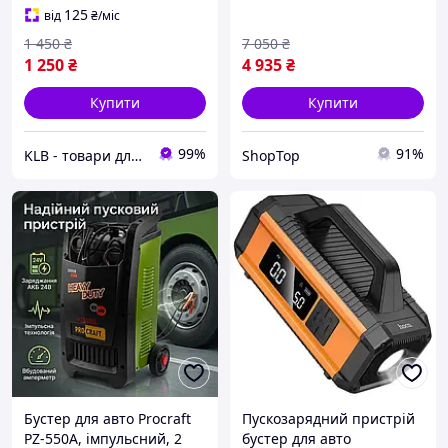
короткого замикання
125
від
₴
/міс
пуско зарядний пристрій
1 450
₴
7 050
₴
1 250
₴
4 935
₴
Купити
Купити
99%
91%
KLB - товари для дому, дітей та тварин
ShopTop
Бустер для авто Procraft
Пускозарядний пристрій
PZ-550A, імпульсний, 2
бустер для авто