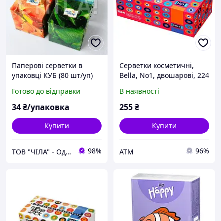
Паперові серветки в
Серветки косметичні,
упаковці КУБ (80 шт/уп)
Bella, No1, двошарові, 224
шт.
Готово до відправки
В наявності
34
₴/упаковка
255
₴
Купити
Купити
98%
96%
ТОВ "ЧІЛА" - Одноразова продукція
ATM