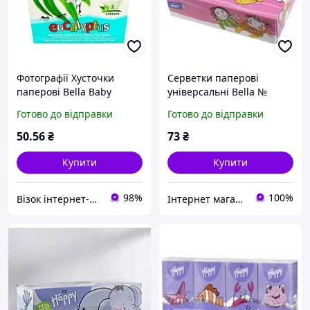
Фотографії Хусточки
Серветки паперові
паперові Bella Baby
універсальні Bella №
Happy двошарові
1,100 + 50 шт.
Готово до відправки
Готово до відправки
Евкаліпт 40 + 40 шт.
(5900516421496)
50
.56
₴
73
₴
Купити
Купити
98%
100%
Візок інтернет-магазин
Інтернет магазин Pamp-Pamp