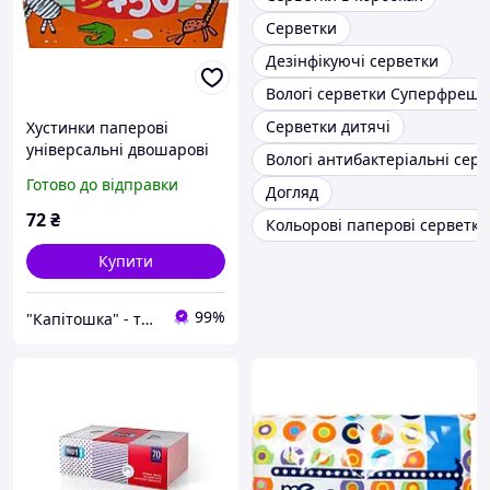
Серветки
Дезінфікуючі серветки
Вологі серветки Суперфреш
Серветки дитячі
Хустинки паперові
універсальні двошарові
Вологі антибактеріальні сер
Bella Baby Happy 100 шт +
Готово до відправки
Догляд
50 шт
72
₴
Кольорові паперові серветки
Купити
99%
"Капітошка" - турбота про близьких у кожній домівці!