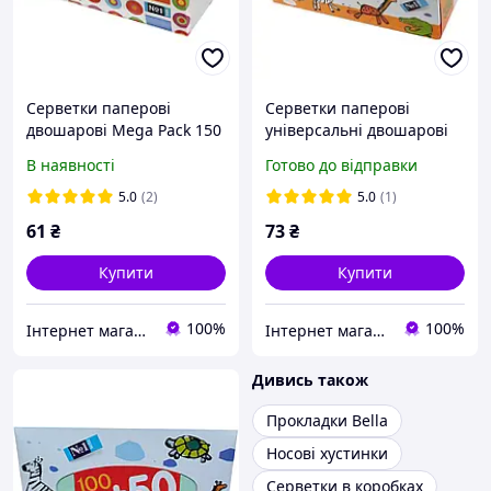
Серветки паперові
Серветки паперові
двошарові Mega Pack 150
універсальні двошарові
шт
Baby 100 + 50 шт
В наявності
Готово до відправки
5.0
(2)
5.0
(1)
61
₴
73
₴
Купити
Купити
100%
100%
Інтернет магазин Pamp-Pamp
Інтернет магазин Pamp-Pamp
Дивись також
Прокладки Bella
Носові хустинки
Серветки в коробках