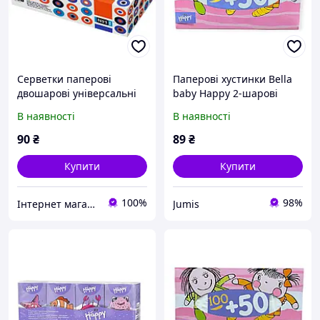
Серветки паперові
Паперові хустинки Bella
двошарові універсальні
baby Happy 2-шарові
160 шт Bella № 1
100+50 шт
В наявності
В наявності
90
₴
89
₴
Купити
Купити
100%
98%
Інтернет магазин Pamp-Pamp
Jumis