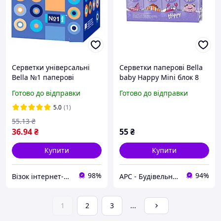
Серветки універсальні
Серветки паперові Bella
Bella №1 паперові
baby Happy Mini блок 8
двошарові 80 шт.
шт.
Готово до відправки
Готово до відправки
(5900516421465)
5.0
(1)
55
.13
₴
36
.94
₴
55
₴
Купити
Купити
98%
94%
Візок інтернет-магазин
АРС - Будівельний інтернет-гіпермаркет
1
2
3
...