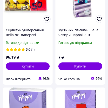
Серветки універсальні
Хустинки гігієнічні Bella
Bella №1 паперові
чотиришарові 9шт
двошарові 100+50 шт
Готово до відправки
Готово до відправки
Лимон (5900516421861)
5.0
(1)
96
.19
₴
7
₴
Купити
Купити
98%
96%
Візок інтернет-магазин
Shiko.com.ua