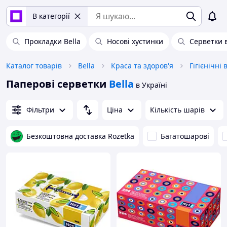
В категорії
Прокладки Bella
Носові хустинки
Серветки 
Каталог товарів
Bella
Краса та здоров'я
Гігієнічні
Паперові серветки
Bella
в Україні
Фільтри
Ціна
Кількість шарів
Безкоштовна доставка Rozetka
Багатошарові