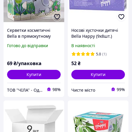
Серветки косметичні
Носові хусточки дитячі
Bella в прямокутному
Bella Happy (9x8шт.)
боксі (150шт)
Готово до відправки
В наявності
5.0
(1)
69
₴/упаковка
52
₴
Купити
Купити
98%
99%
ТОВ "ЧІЛА" - Одноразова продукція
Чисте місто