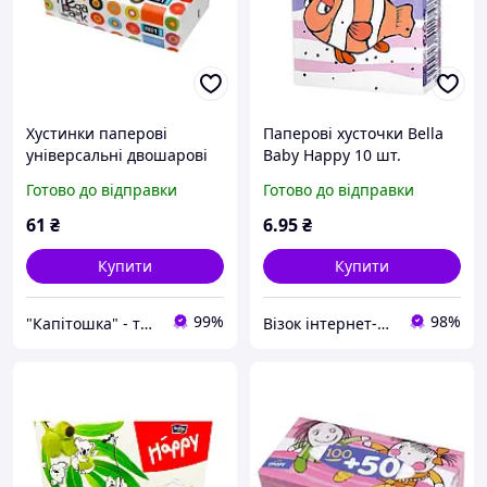
Хустинки паперові
Паперові хусточки Bella
універсальні двошарові
Baby Happy 10 шт.
Bella № 1 Mega Pack 150
(5900516421748)
Готово до відправки
Готово до відправки
шт
61
₴
6
.95
₴
Купити
Купити
99%
98%
"Капітошка" - турбота про близьких у кожній домівці!
Візок інтернет-магазин