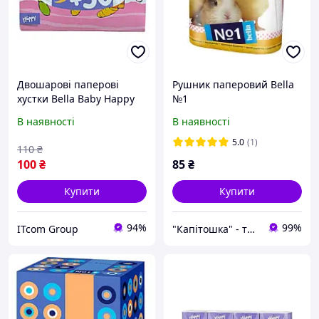
Двошарові паперові
Рушник паперовий Bella
хустки Bella Baby Happy
№1
150 шт Білий (id_14818)
В наявності
В наявності
5.0
(1)
110
₴
100
₴
85
₴
Купити
Купити
94%
99%
ITcom Group
"Капітошка" - турбота про близьких у кожній домівці!