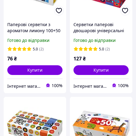
Паперові серветки з
Серветки паперові
ароматом лимону 100+50
двошарові універсальні
шт Bella № 1
224 шт Bella № 1
Готово до відправки
Готово до відправки
5.0
(2)
5.0
(2)
76
₴
127
₴
Купити
Купити
100%
100%
Інтернет магазин Pamp-Pamp
Інтернет магазин Pamp-Pamp