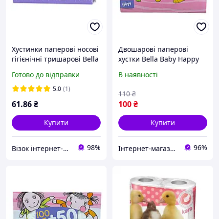
Хустинки паперові носові
Двошарові паперові
гігієнічні тришарові Bella
хустки Bella Baby Happy
Baby Happy.(9x8шт)
150 шт Білий (id_14818)
Готово до відправки
В наявності
(5900516421755)
5.0
(1)
110
₴
61
.86
₴
100
₴
Купити
Купити
98%
96%
Візок інтернет-магазин
Інтернет-магазин "Winner"