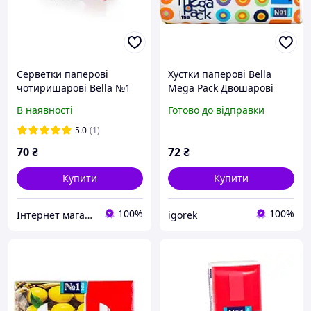
Серветки паперові
Хустки паперові Bella
чотиришарові Bella №1
Mega Pack Двошарові
70 шт
(150 шт)
В наявності
Готово до відправки
5.0
(1)
70
₴
72
₴
Купити
Купити
100%
100%
Інтернет магазин Pamp-Pamp
igorek