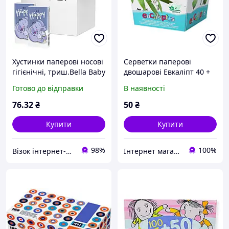
Хустинки паперові носові
Серветки паперові
гігієнічні, триш.Bella Baby
двошарові Евкаліпт 40 +
Happy 9х10шт/1 пак.)
40 шт
Готово до відправки
В наявності
(5900516421984)
76
.32
₴
50
₴
Купити
Купити
98%
100%
Візок інтернет-магазин
Інтернет магазин Pamp-Pamp