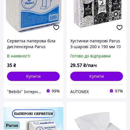
Серветка паперова біла
Хустинки паперові Parus
диспенсерна Parus
3-шарові 200 х 190 мм 10
"HoReCa" 160 шт.
штук (6 упаковок)
В наявності
Готово до відправки
35
₴
29
.57
₴/пач
Купити
Купити
99%
97%
"Bebibi" Інтернет магазин
AUTOMIX