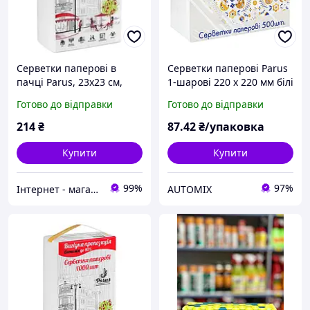
Серветки паперові в
Серветки паперові Parus
пачці Parus, 23х23 см,
1-шарові 220 х 220 мм білі
білі, 1000 шт
(500 штук)
Готово до відправки
Готово до відправки
214
₴
87
.42
₴/упаковка
Купити
Купити
99%
97%
Інтернет - магазин Odnorazka.ua
AUTOMIX