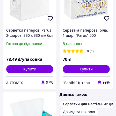
Серветки паперові Parus
Серветка паперова, біла,
2-шарові 330 х 330 мм білі
1 шар, "Parus" 500
(100 штук)
Готово до відправки
В наявності
5.0
(1)
78
.49
₴/упаковка
70
₴
Купити
Купити
97%
99%
AUTOMIX
"Bebibi" Інтернет магазин
Дивись також
Серветки для настільних дис
Догляд за шкірою