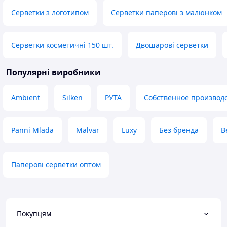
Серветки з логотипом
Серветки паперові з малюнком
Серветки косметичні 150 шт.
Двошарові серветки
Популярні виробники
Ambient
Silken
РУТА
Собственное производ
Panni Mlada
Malvar
Luxy
Без бренда
B
Паперові серветки оптом
Покупцям