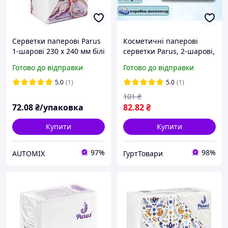
Серветки паперові Parus
Косметичні паперові
1-шарові 230 х 240 мм білі
серветки Parus, 2-шарові,
(350 штук)
200 шт у коробці
Готово до відправки
Готово до відправки
5.0
(1)
5.0
(1)
101
₴
72
.08
₴/упаковка
82
.82
₴
Купити
Купити
97%
98%
AUTOMIX
ГуртТовари