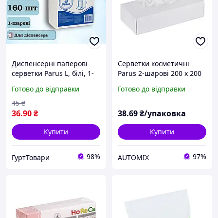
Диспенсерні паперові
Серветки косметичні
серветки Parus L, білі, 1-
Parus 2-шарові 200 х 200
шарові, 160 шт
мм в пеналі (100 штук)
Готово до відправки
Готово до відправки
45
₴
36
.90
₴
38
.69
₴/упаковка
Купити
Купити
98%
97%
ГуртТовари
AUTOMIX