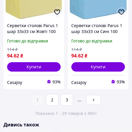
Серветки столові Parus 1
Серветки столові Parus 1
шар 33х33 см Жовті 100
шар 33х33 см Сині 100
шт. (4820205440359)
шт. (4820205440373)
Готово до відправки
Готово до відправки
114
₴
114
₴
94
.62
₴
94
.62
₴
Купити
Купити
93%
93%
CasaJoy
CasaJoy
1
2
3
...
Показано 1 - 29 товарів з 400+
Дивись також