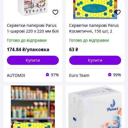
Серветки паперові Parus
Серветки паперові Parus
1-шарові 220 х 220 мм білі
Косметичні, 150 шт, 2
(1000 штук)
шари
Готово до відправки
Готово до відправки
174
.84
₴/упаковка
63
₴
Купити
Купити
97%
99%
AUTOMIX
Euro Team