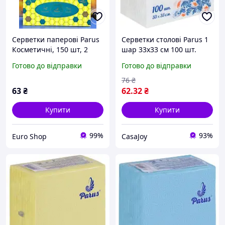
Серветки паперові Parus
Серветки столові Parus 1
Косметичні, 150 шт, 2
шар 33х33 см 100 шт.
шари
(4820205440243)
Готово до відправки
Готово до відправки
76
₴
63
₴
62
.32
₴
Купити
Купити
99%
93%
Euro Shop
CasaJoy