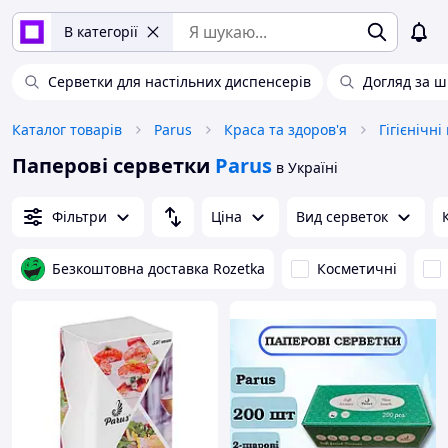
В категорії
Серветки для настільних диспенсерів
Догляд за 
Каталог товарів
Parus
Краса та здоров'я
Гігієнічн
Паперові серветки
Parus
в Україні
Фільтри
Ціна
Вид серветок
Безкоштовна доставка Rozetka
Косметичні