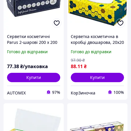
Серветки косметичні
Серветка косметична в
Parus 2-шарові 200 х 200
коробці двошарова, 20х20
мм в пеналі (200 штук)
см, 150 шт, серветка біла
Готово до відправки
Готово до відправки
97
.90
₴
77
.38
₴/упаковка
88
.11
₴
Купити
Купити
97%
100%
AUTOMIX
КорЗиночка