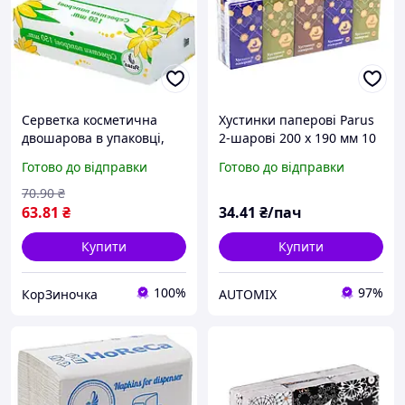
Серветка косметична
Хустинки паперові Parus
двошарова в упаковці,
2-шарові 200 х 190 мм 10
20х20 см, 150 шт,
штук (10 упаковок)
Готово до відправки
Готово до відправки
Ромашка, серветка біла
70
.90
₴
63
.81
₴
34
.41
₴/пач
Купити
Купити
100%
97%
КорЗиночка
AUTOMIX