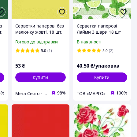
з
Серветки паперові без
Серветки паперові
т.
малюнку жовті, 18 шт.
Лайми 3 шари 18 шт
Готово до відправки
В наявності
5.0
(1)
5.0
(2)
53
₴
40
.50
₴/упаковка
Купити
Купити
8%
98%
100%
Мега Свято - магазин аксесуарів для свята та все для оформлення повітряними кульками ГУРТ (ОПТ).
ТОВ «МАРГО»