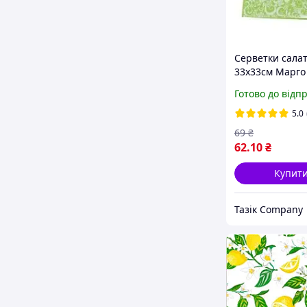
Серветки салат
33х33см Марго
шарові
Готово до відп
5.0
69
₴
62
.10
₴
Купит
Тазік Company