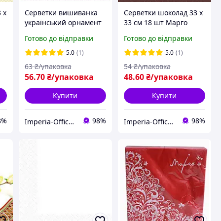
 х
Серветки вишиванка
Серветки шоколад 33 х
український орнамент
33 см 18 шт Марго
33 х 33 см 50 шт сині
тришарові
Готово до відправки
Готово до відправки
Марго двошарові
5.0
(1)
5.0
(1)
63
₴/упаковка
54
₴/упаковка
56
.70
₴/упаковка
48
.60
₴/упаковка
Купити
Купити
8%
98%
98%
Imperia-Office.com
Imperia-Office.com