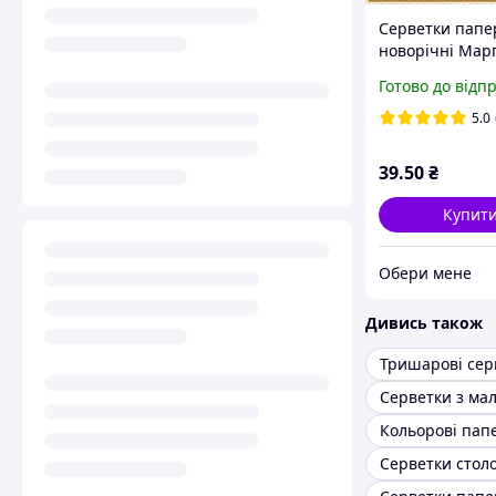
Серветки папе
новорічні Мар
"Вінтажна ялин
Готово до відп
шт
5.0
39
.50
₴
Купит
Обери мене
Дивись також
Тришарові сер
Серветки з ма
Серветки столо