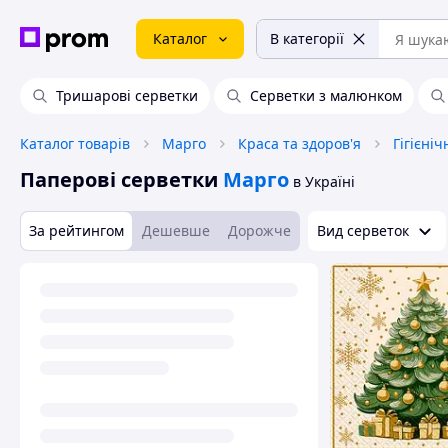
Каталог
В категорії
Тришарові серветки
Серветки з малюнком
Каталог товарів
Марго
Краса та здоров'я
Гігієні
Паперові серветки
Марго
в Україні
За рейтингом
Дешевше
Дорожче
Вид серветок