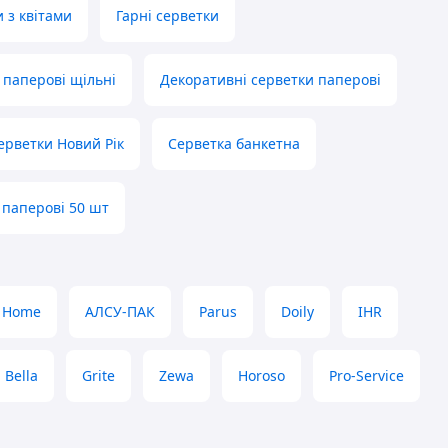
 з квітами
Гарні серветки
 паперові щільні
Декоративні серветки паперові
ерветки Новий Рік
Серветка банкетна
 паперові 50 шт
l Home
АЛСУ-ПАК
Parus
Doily
IHR
Bella
Grite
Zewa
Horoso
Pro-Service