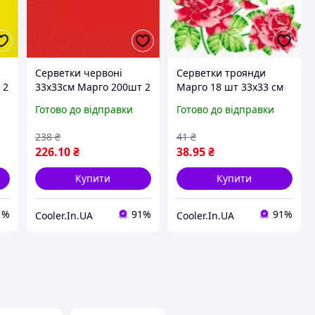
Серветки червоні
Серветки троянди
 2
33х33см Марго 200шт 2
Марго 18 шт 33х33 см
шарові
Готово до відправки
Готово до відправки
238
₴
41
₴
226
.10
₴
38
.95
₴
Купити
Купити
1%
91%
91%
Cooler.In.UA
Cooler.In.UA