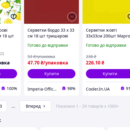
рові
Серветки бордо 33 х 33
Серветки жовті
 18 шт
см 18 шт тришарові
33х33см 200шт Марго
шарові
Готово до відправки
Готово до відправки
(2)
53
₴/упаковка
238
₴
овка
47
.70
₴/упаковка
226
.10
₴
и
Купити
Купити
100%
98%
9
Imperia-Office.com
Cooler.In.UA
3
...
Вперед
Показано 1 - 29 товарів з 1000+
ж