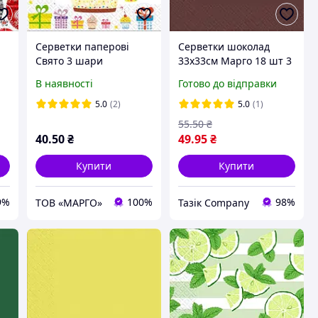
Серветки паперові
Серветки шоколад
Свято 3 шари
33х33см Марго 18 шт 3
"
шарові
В наявності
Готово до відправки
5.0
(2)
5.0
(1)
55
.50
₴
40
.50
₴
49
.95
₴
Купити
Купити
9%
100%
98%
ТОВ «МАРГО»
Тазік Company