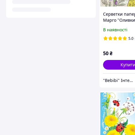
Серветки папе
Марго "Оливки
см, 3 шари, 18 
В наявності
5.0
50
₴
Купит
"Bebibi" Інтернет магазин