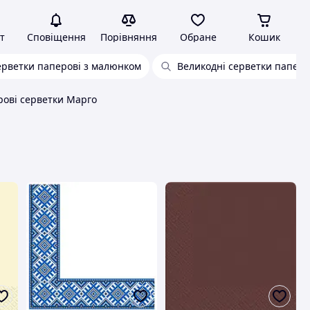
т
Сповіщення
Порівняння
Обране
Кошик
ерветки паперові з малюнком
Великодні серветки паперо
ові серветки Марго