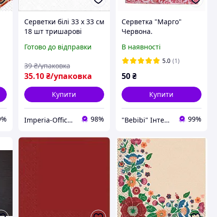
Серветки білі 33 х 33 см
Серветка "Марго"
18 шт тришарові
Червона.
Готово до відправки
В наявності
5.0
(1)
39
₴/упаковка
35
.10
₴/упаковка
50
₴
Купити
Купити
9%
98%
99%
Imperia-Office.com
"Bebibi" Інтернет магазин