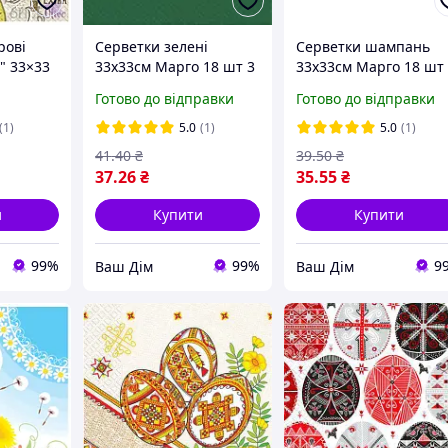
рові
Серветки зелені
Серветки шампань
" 33×33
33х33см Марго 18 шт 3
33х33см Марго 18 шт
шт.
шарові
шарові Економ
Готово до відправки
Готово до відправки
(1)
5.0
(1)
5.0
(1)
41
.40
₴
39
.50
₴
37
.26
₴
35
.55
₴
и
Купити
Купити
99%
99%
9
Ваш Дім
Ваш Дім