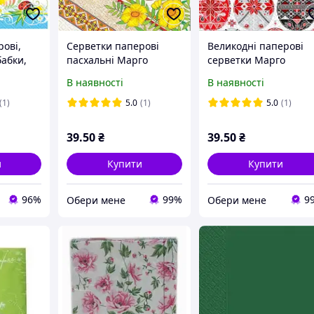
ові,
Серветки паперові
Великодні паперові
бабки,
пасхальні Марго
серветки Марго
т./уп.)
"Карпатські писанки"
"Символічні писанки
В наявності
В наявності
18 шт
18 шт
(1)
5.0
(1)
5.0
(1)
39
.50
₴
39
.50
₴
и
Купити
Купити
96%
99%
9
Обери мене
Обери мене