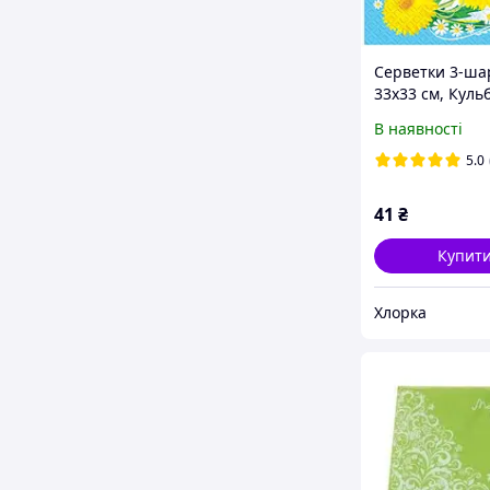
Серветки 3-шар
33х33 см, Куль
ТМ Марго (18 ш
В наявності
5.0
41
₴
Купит
Хлорка