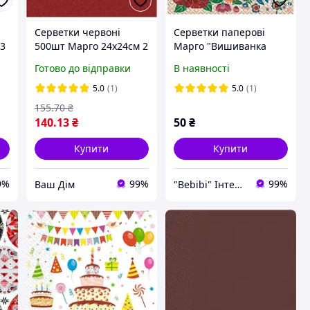
Серветки червоні
Серветки паперові
 3
500шт Марго 24х24см 2
Марго "Вишиванка
шарові
гладдю" 33×33 см, 3
Готово до відправки
В наявності
шари, 18 шт.
5.0
(1)
5.0
(1)
155
.70
₴
140
.13
₴
50
₴
Купити
Купити
9%
99%
99%
Ваш Дім
"Bebibi" Інтернет магазин