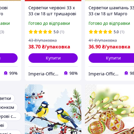
рові
Серветки червоні 33 х
Серветки шампань 33
го
33 см 18 шт тришарові
33 см 18 шт Марго
ка" 18
тришарові
равки
Готово до відправки
Готово до відправки
(3)
5.0
(1)
5.0
(1)
43
₴/упаковка
41
₴/упаковка
38
.70
₴/упаковка
36
.90
₴/упаковка
и
Купити
Купити
99%
98%
9
Imperia-Office.com
Imperia-Office.com
ветки
люнком
Кольорові паперові серветки
ві