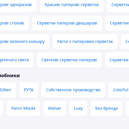
рові одноразові
Красиві паперові серветки
Серветки
рові столові
Серветки паперові двошарові
Серветки
рові зеленого кольору
Квіти з паперових серветок
С
дитячого свята
Святкові серветки паперові
Серветки
иробники
Silken
РУТА
Собственное производство
Colorfu
Panni Mlada
Malvar
Luxy
Без бренда