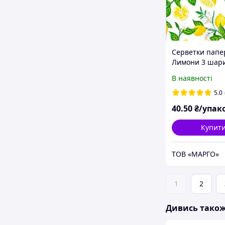
Серветки папе
Лимони 3 шари
В наявності
5.0
40
.50
₴/упак
Купит
ТОВ «МАРГО»
1
2
Дивись тако