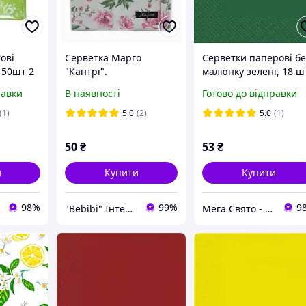
ові
Серветка Марго
Серветки паперові бе
 50шт 2
"Кантрі".
малюнку зелені, 18 ш
равки
В наявності
Готово до відправки
(1)
5.0
(2)
5.0
(1)
50
₴
53
₴
и
Купити
Купити
98%
99%
9
"Bebibi" Інтернет магазин
Мега Свято - магазин аксесуарів для свята та все для оформлення повітряними кульками ГУРТ (ОПТ).