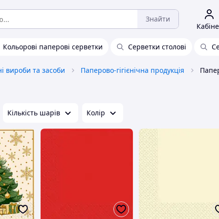
Знайти
Кабіне
Кольорові паперові серветки
Серветки столові
С
чні вироби та засоби
Паперово-гігієнічна продукція
Папер
Кількість шарів
Колір