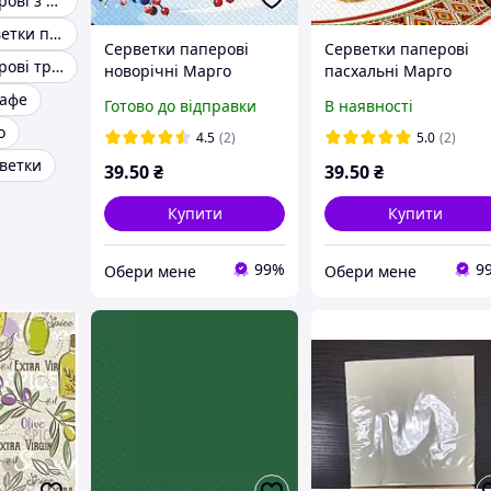
Серветки паперові з малюнком
Великодні серветки паперові
Серветки паперові
Серветки паперові
Серветки паперові трьохшарові
новорічні Марго
пасхальні Марго
"Синички" 18 шт
"Писанки" 18 шт
кафе
Готово до відправки
В наявності
о
4.5
(2)
5.0
(2)
ветки
39
.50
₴
39
.50
₴
Купити
Купити
99%
9
Обери мене
Обери мене