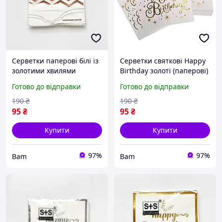
Серветки паперові білі із
Серветки святкові Happy
золотими хвилями
Birthday золоті (паперові)
святкові серветки для
набір серветок для дня
Готово до відправки
Готово до відправки
сервірування столу, дня
народження,
народження, весілля,
сервірування столу bam
190
₴
190
₴
вечірки bam
95
₴
95
₴
Купити
Купити
97%
97%
Bam
Bam