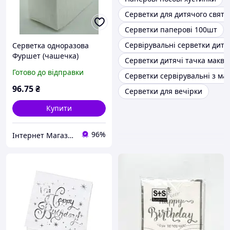
Серветки для дитячого свята
Серветки паперові 100шт
Сервірувальні серветки дитя
Серветка одноразова
Фуршет (чашечка)
Серветки дитячі тачка макві
однотонна 470 листів/уп.
Готово до відправки
Серветки сервірувальні з м
96
.75
₴
Серветки для вечірки
Купити
96%
Інтернет Магазин Світ Подарунків