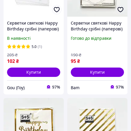
Серветки святкові Happy
Серветки святкові Happy
Birthday срібні (паперові)
Birthday срібні (паперові)
набір серветок для дня
набір серветок для дня
В наявності
Готово до відправки
народження
народження,
сервірування столу,
5.0
(1)
декору свята bam
205
₴
190
₴
102
₴
95
₴
Купити
Купити
97%
97%
Gou (Гоу)
Bam