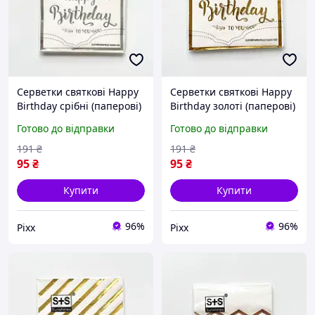
Серветки святкові Happy
Серветки святкові Happy
Birthday срібні (паперові)
Birthday золоті (паперові)
набір серветок для дня
набір серветок для дня
Готово до відправки
Готово до відправки
народження,
народження,
сервірування столу,
сервірування столу,
191
₴
191
₴
декору свята pix
декору свята pix
95
₴
95
₴
Купити
Купити
96%
96%
Pixx
Pixx