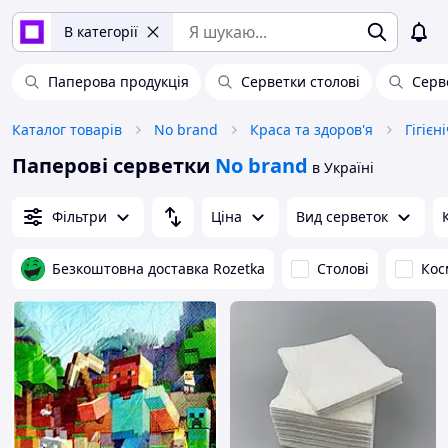
В категорії
Паперова продукція
Серветки столові
Серв
Каталог товарів
No brand
Краса та здоров'я
Гігієн
Паперові серветки
No brand
в Україні
Фільтри
Ціна
Вид серветок
Безкоштовна доставка Rozetka
Столові
Кос