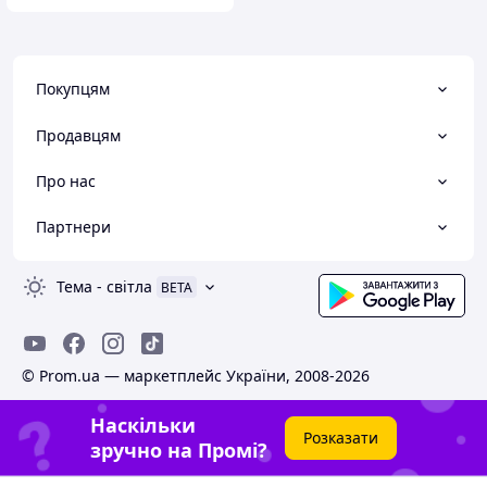
Покупцям
Продавцям
Про нас
Партнери
Тема
-
світла
BETA
© Prom.ua — маркетплейс України, 2008-2026
Наскільки
Розказати
зручно на Промі?