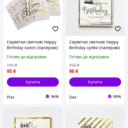
Серветки святкові Happy
Серветки святкові Happy
Birthday золоті (паперові)
Birthday срібні (паперові)
набір серветок для дня
набір серветок для дня
Готово до відправки
Готово до відправки
народження,
народження,
сервірування столу pix
сервірування столу,
191
₴
192
₴
декору свята dax
95
₴
96
₴
Купити
Купити
96%
99%
Pixx
Dax