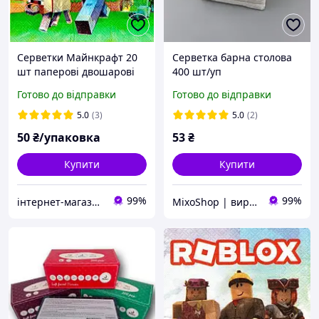
Серветки Майнкрафт 20
Серветка барна столова
шт паперові двошарові
400 шт/уп
сервірувальні 33х33 см
Готово до відправки
Готово до відправки
5.0
(3)
5.0
(2)
50
₴/упаковка
53
₴
Купити
Купити
99%
99%
інтернет-магазин Теремок
MixoShop | виробники товарів для кухні