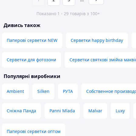
Показано 1 - 29 товарів з 100+
Дивись також
Паперові серветки NEW
Серветки happy birthday
Серветки для фотозони
Серветки святкові змійка макві
Популярні виробники
Ambient
Silken
РУТА
Собственное производ
Сніжна Панда
Panni Mlada
Malvar
Luxy
Паперові серветки оптом