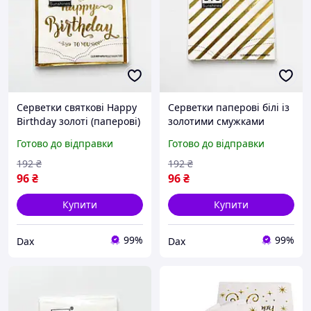
Серветки святкові Happy
Серветки паперові білі із
Birthday золоті (паперові)
золотими смужками
набір серветок для дня
святкові серветки для
Готово до відправки
Готово до відправки
народження,
сервірування столу, дня
сервірування столу,
народження, весілля,
192
₴
192
₴
декору свята dax
вечірки dax
96
₴
96
₴
Купити
Купити
99%
99%
Dax
Dax