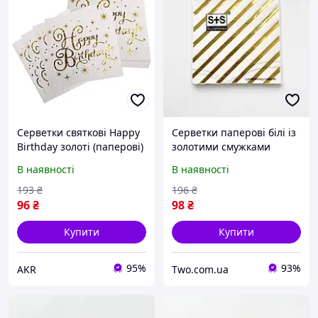
Серветки святкові Happy
Серветки паперові білі із
Birthday золоті (паперові)
золотими смужками
набір серветок для дня
святкові серветки для
В наявності
В наявності
народження,
сервірування столу, дня
сервірування столу akr
народження, весілля,
193
₴
196
₴
вечірки
96
₴
98
₴
Купити
Купити
95%
93%
AKR
Two.com.ua