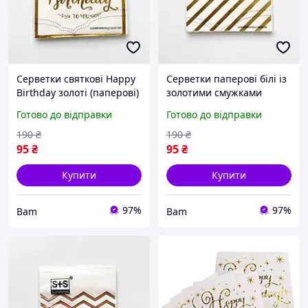
Серветки святкові Happy
Серветки паперові білі із
Birthday золоті (паперові)
золотими смужками
набір серветок для дня
святкові серветки для
Готово до відправки
Готово до відправки
народження,
сервірування столу, дня
сервірування столу,
народження, весілля,
190
₴
190
₴
декору свята bam
вечірки bam
95
₴
95
₴
Купити
Купити
97%
97%
Bam
Bam