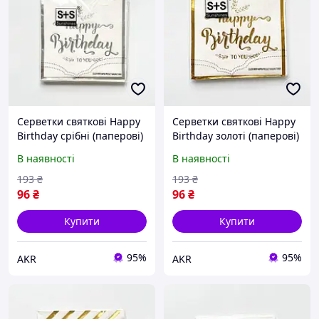
Серветки святкові Happy
Серветки святкові Happy
Birthday срібні (паперові)
Birthday золоті (паперові)
набір серветок для дня
набір серветок для дня
В наявності
В наявності
народження,
народження,
сервірування столу,
сервірування столу,
193
₴
193
₴
декору свята akr
декору свята akr
96
₴
96
₴
Купити
Купити
95%
95%
AKR
AKR