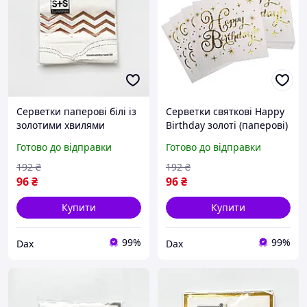
Серветки паперові білі із
Серветки святкові Happy
золотими хвилями
Birthday золоті (паперові)
святкові серветки для
набір серветок для дня
Готово до відправки
Готово до відправки
сервірування столу, дня
народження,
народження, весілля,
сервірування столу dax
192
₴
192
₴
вечірки dax
96
₴
96
₴
Купити
Купити
99%
99%
Dax
Dax