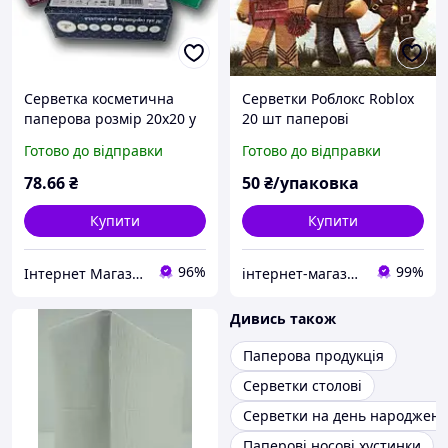
Серветка косметична
Серветки Роблокс Roblox
паперова розмір 20х20 у
20 шт паперові
коробці Одеса 200 шт/уп.
двошарові сервірувальні
Готово до відправки
Готово до відправки
33х33 см
78
.66
₴
50
₴/упаковка
Купити
Купити
96%
99%
Інтернет Магазин Світ Подарунків
інтернет-магазин Теремок
Дивись також
Паперова продукція
Серветки столові
Серветки на день народжен
Паперові носові хустинки