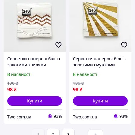
Серветки паперові білі із
Серветки паперові білі із
золотими хвилями
золотими смужками
святкові серветки для
святкові серветки для
В наявності
В наявності
сервірування столу, дня
сервірування столу
народження, весілля,
196
₴
196
₴
вечірки
98
₴
98
₴
Купити
Купити
93%
93%
Two.com.ua
Two.com.ua
1
2
3
...