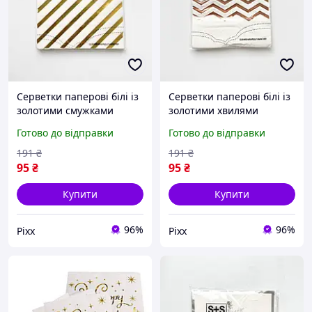
Серветки паперові білі із
Серветки паперові білі із
золотими смужками
золотими хвилями
святкові серветки для
святкові серветки для
Готово до відправки
Готово до відправки
сервірування столу, дня
сервірування столу, дня
народження, весілля,
народження, весілля,
191
₴
191
₴
вечірки pix
вечірки pix
95
₴
95
₴
Купити
Купити
96%
96%
Pixx
Pixx