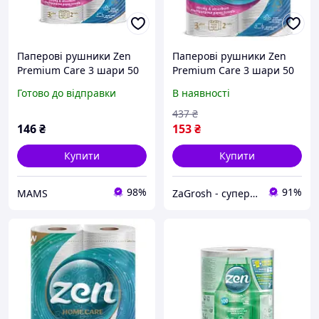
Паперові рушники Zen
Паперові рушники Zen
Premium Care 3 шари 50
Premium Care 3 шари 50
відривів 11 м 2 рулони
відривів 11 м 2 рулони
Готово до відправки
В наявності
(5944582100275) (f704543)
(5944582100275)
437
₴
146
₴
153
₴
Купити
Купити
98%
91%
MAMS
ZaGrosh - супермаркет низьких цін