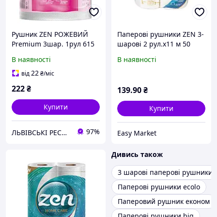
Рушник ZEN РОЖЕВИЙ
Паперові рушники ZEN 3-
Premium 3шар. 1рул 615
шарові 2 рул.х11 м 50
відр. 80м/-305/6
відривів Білий
В наявності
В наявності
22
від
₴
/міс
222
₴
139
.90
₴
Купити
Купити
97%
ЛЬВІВСЬКІ РЕСУРСИ
Easy Market
Дивись також
3 шарові паперові рушники
Паперові рушники ecolo
Паперовий рушник економ
Паперові рушники big