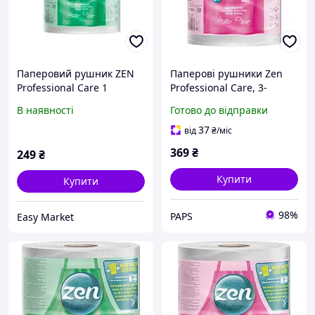
Паперовий рушник ZEN
Паперові рушники Zen
Professional Care 1
Professional Care, 3-
рул.х100 м 2-шаровий 770
шарові, 615 відривів, 1
В наявності
Готово до відправки
відривів
рулон
37
від
₴
/міс
369
₴
249
₴
Купити
Купити
98%
PAPS
Easy Market