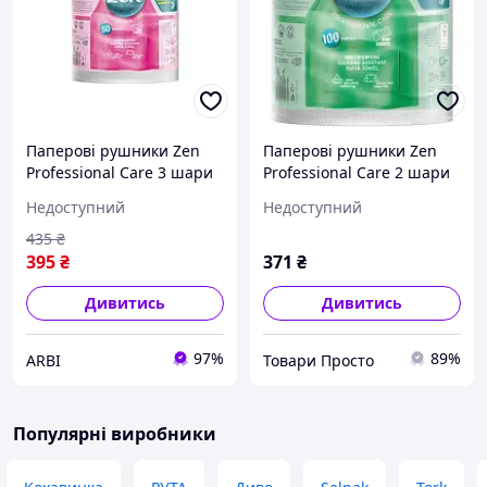
Паперові рушники Zen
Паперові рушники Zen
Professional Care 3 шари
Professional Care 2 шари
615 відривів 80 м 1 рулон
77O відривів 1OO м 1
Недоступний
Недоступний
(5944582100305)
рулон 413-3-9868 товари
просто
435
₴
395
₴
371
₴
Дивитись
Дивитись
97%
89%
ARBI
Товари Просто
Популярні виробники