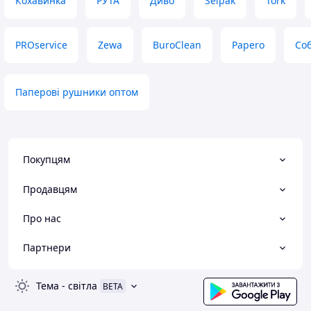
Кохавинка
РУТА
Диво
Selpak
Tork
PROservice
Zewa
BuroClean
Papero
Со
Паперові рушники оптом
Покупцям
Продавцям
Про нас
Партнери
Тема
-
світла
BETA