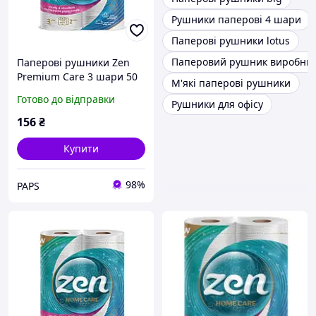
Рушники паперові 4 шари
Паперові рушники lotus
Паперовий рушник виробни
Паперові рушники Zen
Premium Care 3 шари 50
М'які паперові рушники
відривів 11 м 2 рулони
Готово до відправки
Рушники для офісу
(5944582100275)
156
₴
Купити
98%
PAPS