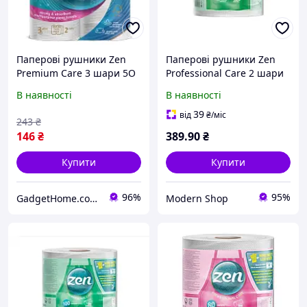
Паперові рушники Zen
Паперові рушники Zen
Premium Care 3 шари 5O
Professional Care 2 шари
відривів 11 м 2 рулону
770 відривів 100 м 1
В наявності
В наявності
413-3-9868 товари просто
рулон (5944582100312)
39
від
₴
/міс
243
₴
146
₴
389
.90
₴
Купити
Купити
96%
95%
GadgetHome.com.ua
Modern Shop