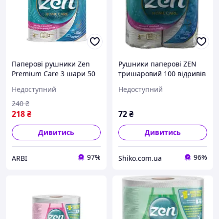
Паперові рушники Zen
Рушники паперові ZEN
Premium Care 3 шари 50
тришаровий 100 відривів
відривів 11 м 2 рулони
Недоступний
Недоступний
(5944582100275)
240
₴
218
₴
72
₴
Дивитись
Дивитись
97%
96%
ARBI
Shiko.com.ua