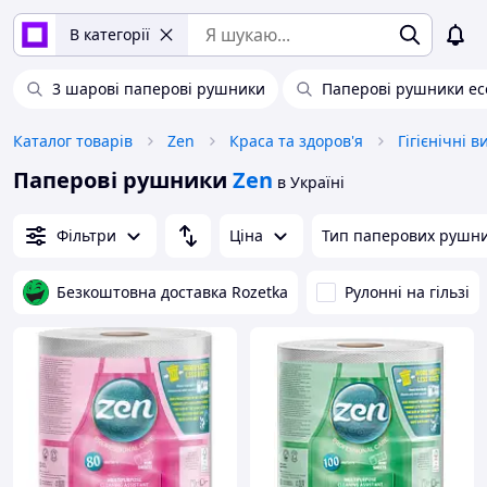
В категорії
3 шарові паперові рушники
Паперові рушники ec
Каталог товарів
Zen
Краса та здоров'я
Гігієнічні 
Паперові рушники
Zen
в Україні
Фільтри
Ціна
Тип паперових рушни
Безкоштовна доставка Rozetka
Рулонні на гільзі