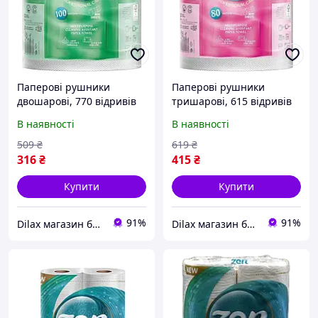
Паперові рушники
Паперові рушники
двошарові, 770 відривів
тришарові, 615 відривів
Zen Professional Care
Zen Professional Care
В наявності
В наявності
(1208922)
(1208923)
509
₴
619
₴
316
₴
415
₴
Купити
Купити
91%
91%
Dilax магазин брендових дитячих іграшок та товарів для батьків.
Dilax магазин брендових дитячих іграшок та товарів для батьків.