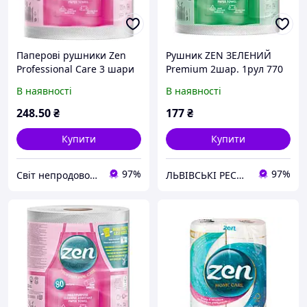
Паперові рушники Zen
Рушник ZEN ЗЕЛЕНИЙ
Professional Care 3 шари
Premium 2шар. 1рул 770
615 відривів 80 м 1 рулон,
відр. 100 м/-312/6
В наявності
В наявності
білий, 3 шари
248
.50
₴
177
₴
Купити
Купити
97%
97%
Світ непродовольчих товарів
ЛЬВІВСЬКІ РЕСУРСИ