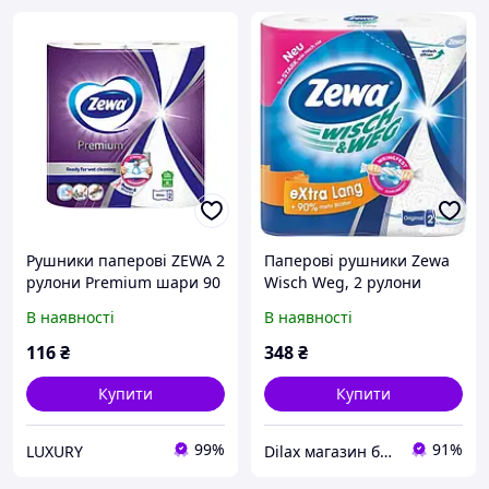
Рушники паперові ZEWA 2
Паперові рушники Zewa
рулони Premium шари 90
Wisch Weg, 2 рулони
відривів
В наявності
В наявності
116
₴
348
₴
Купити
Купити
99%
91%
LUXURY
Dilax магазин брендових дитячих іграшок та товарів для батьків.