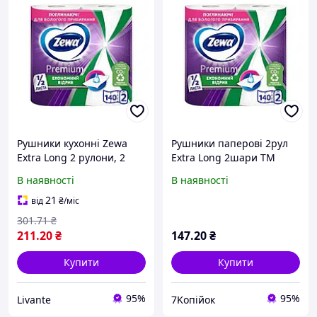
Рушники кухонні Zewa
Рушники паперові 2рул
Extra Long 2 рулони, 2
Extra Long 2шари ТМ
шари, 108 символів "Lv"
Zewa
В наявності
В наявності
21
від
₴
/міс
301
.71
₴
211
.20
₴
147
.20
₴
Купити
Купити
95%
95%
Livante
7Koпійок