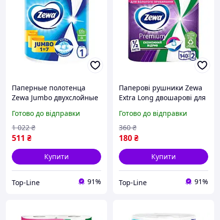
Паперные полотенца
Паперові рушники Zewa
Zewa Jumbo двухслойные
Extra Long двошарові для
для дома и кухни мягкие
прибирання та кухні в
Готово до відправки
Готово до відправки
удобные для уборки и
рулоні 16 5 м 2 рулони
сушки
1 022
₴
360
₴
511
₴
180
₴
Купити
Купити
91%
91%
Top-Line
Top-Line