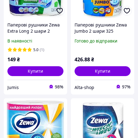
Паперові рушники Zewa
Паперові рушники Zewa
Extra Long 2 шари 2
Jumbo 2 шари 325
рулони 140 відривів
відривів 1 рулон
В наявності
Готово до відправки
5.0
(1)
149
₴
426
.88
₴
Купити
Купити
98%
97%
Jumis
Alta-shop