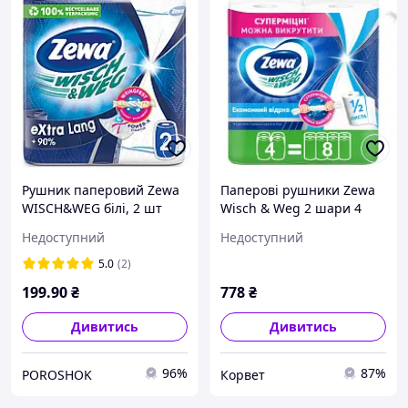
Рушник паперовий Zewa
Паперові рушники Zewa
WISCH&WEG білі, 2 шт
Wisch & Weg 2 шари 4
рулони (7322541210841)
Недоступний
Недоступний
5.0
(2)
199
.90
₴
778
₴
Дивитись
Дивитись
96%
87%
POROSHOK
Корвет