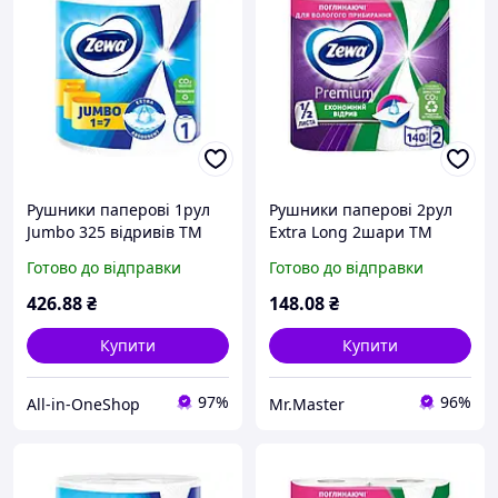
Рушники паперові 1рул
Рушники паперові 2рул
Jumbo 325 відривів ТМ
Extra Long 2шари ТМ
Zewa FG
Zewa
Готово до відправки
Готово до відправки
426
.88
₴
148
.08
₴
Купити
Купити
97%
96%
All-in-OneShop
Mr.Master