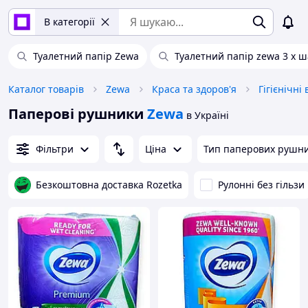
В категорії
Туалетний папір Zewa
Туалетний папір zewa 3 х 
Каталог товарів
Zewa
Краса та здоров'я
Гігієнічні
Паперові рушники
Zewa
в Україні
Фільтри
Ціна
Тип паперових рушни
Безкоштовна доставка Rozetka
Рулонні без гільзи