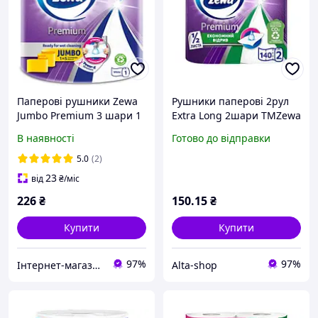
Паперові рушники Zewa
Рушники паперові 2рул
Jumbo Premium 3 шари 1
Extra Long 2шари ТМZewa
рулон, 230 відривів
В наявності
Готово до відправки
5.0
(2)
23
від
₴
/міс
226
₴
150
.15
₴
Купити
Купити
97%
97%
Інтернет-магазин підгузників та побутової хімії VIKI Home
Alta-shop