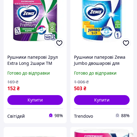
Рушники паперові 2рул
Рушники паперові Zewa
Extra Long 2шари ТМ
Jumbo двошарові для
Zewa
домашнього
Готово до відправки
Готово до відправки
використання м'які та
абсорбуючі
169
₴
1 006
₴
152
₴
503
₴
Купити
Купити
98%
88%
Світідей
Trendovo