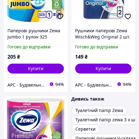
Паперові рушники Zewa
Рушники паперові Zewa
Jumbo 1 рулон 325
Wisch&Weg Original 2 шт.
відривів (7322541191706)
Готово до відправки
Готово до відправки
t
205
₴
149
₴
Купити
Купити
94%
94%
АРС - Будівельний інтернет-гіпермаркет
АРС - Будівельний інтернет-гіпермаркет
Дивись також
Туалетний папір Zewa
Туалетний папір zewa 3 х ша
Серветки
Паперові рушники V-складан