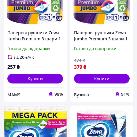
Паперові рушники Zewa
Паперові рушники Zewa
Jumbo Premium 3 шари 1
Jumbo Premium 3 шари 1
рулон 230 відривів
рулон 230 відривів
Готово до відправки
Готово до відправки
(7322541192017) (n366617)
7322541192017 buzyna
26
від
₴
/міс
474
₴
257
₴
379
₴
Купити
Купити
98%
91%
MAMS
Бузина