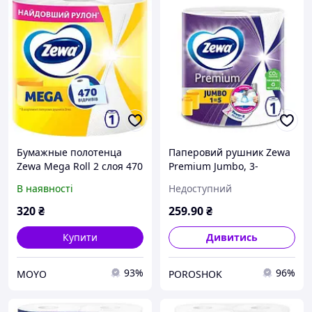
Бумажные полотенца
Паперовий рушник Zewa
Zewa Mega Roll 2 слоя 470
Premium Jumbo, 3-
отрывов 1 рулон
шаровий, 230 відриви, 1
В наявності
Недоступний
рулон
320
₴
259
.90
₴
Купити
Дивитись
93%
96%
MOYO
POROSHOK