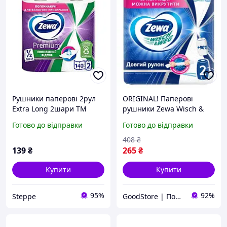
Рушники паперові 2рул
ORIGINAL! Паперові
Extra Long 2шари ТМ
рушники Zewa Wisch &
Zewa
Weg Extra Lang 2 шари 2
Готово до відправки
Готово до відправки
рулони
(7322540833300/73225409
408
₴
73174) - Якість! Гарантія!
139
₴
265
₴
Купити
Купити
95%
92%
Steppe
GoodStore | Подарунки, Товари для дому та работи