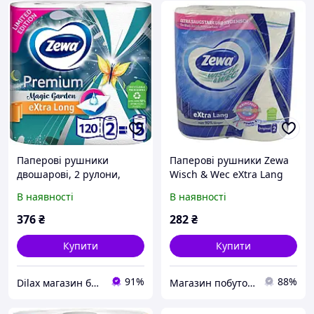
Паперові рушники
Паперові рушники Zewa
двошарові, 2 рулони,
Wisch & Wec eXtra Lang
чарівний сад Zewa
Original 2 шт.
В наявності
В наявності
Premium Extra Long Magic
Garden Limited Edition
376
₴
282
₴
Купити
Купити
91%
88%
Dilax магазин брендових дитячих іграшок та товарів для батьків.
Магазин побутової хімії "KAMILLA"