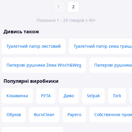
1
2
Показано 1 - 29 товарів з 40+
Дивись також
Туалетний папір листовий
Туалетний папір zewa триш
Паперові рушники Zewa Wisch&Weg
Паперові рушники
Популярні виробники
Кохавинка
РУТА
Диво
Selpak
Tork
Обухов
BuroClean
Papero
Собственное прои