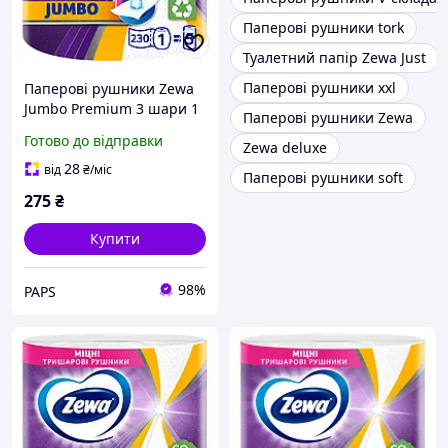
Паперові рушники tork
Туалетний папір Zewa Just
Паперові рушники xxl
Паперові рушники Zewa
Jumbo Premium 3 шари 1
Паперові рушники Zewa
рулон 230 відривів
Готово до відправки
Zewa deluxe
(7322541192017) m
28
від
₴
/міс
Паперові рушники soft
275
₴
Купити
98%
PAPS