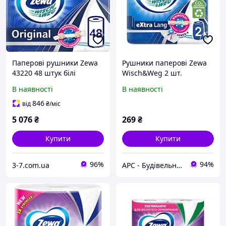
Паперові рушники Zewa
Рушники паперові Zewa
43220 48 штук білі
Wisch&Weg 2 шт.
В наявності
В наявності
846
від
₴
/міс
5 076
₴
269
₴
Купити
Купити
96%
94%
3-7.com.ua
АРС - Будівельний інтернет-гіпермаркет