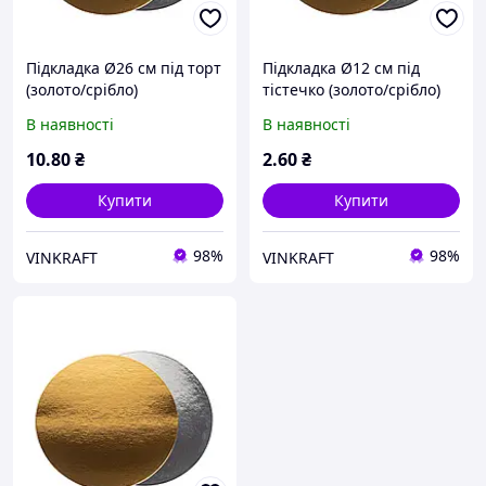
Підкладка Ø26 см під торт
Підкладка Ø12 см під
(золото/срібло)
тістечко (золото/срібло)
В наявності
В наявності
10
.80
₴
2
.60
₴
Купити
Купити
98%
98%
VINKRAFT
VINKRAFT