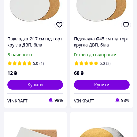
Підкладка Ø17 см під торт
Підкладка Ø45 см під торт
кругла ДВП, біла
кругла ДВП, біла
В наявності
Готово до відправки
5.0
(1)
5.0
(2)
12
₴
68
₴
Купити
Купити
98%
98%
VINKRAFT
VINKRAFT