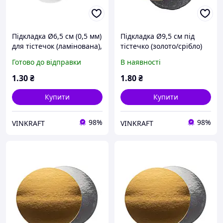
Підкладка Ø6,5 см (0,5 мм)
Підкладка Ø9,5 см під
для тістечок (ламінована),
тістечко (золото/срібло)
біла
Готово до відправки
В наявності
1
.30
₴
1
.80
₴
Купити
Купити
98%
98%
VINKRAFT
VINKRAFT