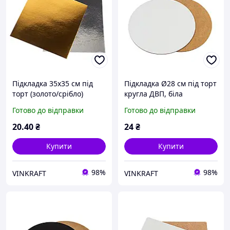
Підкладка 35х35 см під
Підкладка Ø28 см під торт
торт (золото/срібло)
кругла ДВП, біла
Готово до відправки
Готово до відправки
20
.40
₴
24
₴
Купити
Купити
98%
98%
VINKRAFT
VINKRAFT