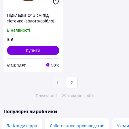
Підкладка Ø13 см під
тістечко (золото/срібло)
В наявності
3
₴
Купити
98%
VINKRAFT
1
2
Показано 1 - 29 товарів з 40+
Популярні виробники
Ла-Кондитерра
Собственное производство
Украи