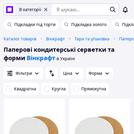
В категорії
Підкладки під торти
Підкладка золото
Підкл
Каталог товарів
Вінкрафт
Тара та упаковка
Паперо
Паперові кондитерські серветки та
форми
Вінкрафт
в Україні
Фільтри
Ціна
Форма
Квадратна
Кругла
Прямокутна