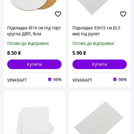
Підкладка Ø14 см під торт
Підкладка 33х15 см (0,5
кругла ДВП, біла
мм) під рулет
(ламінована), біла
Готово до відправки
Готово до відправки
8
.50
₴
5
.90
₴
Купити
Купити
98%
98%
VINKRAFT
VINKRAFT