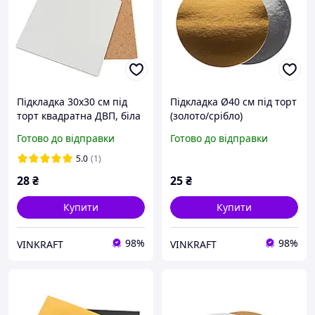
Підкладка 30х30 см під
Підкладка Ø40 см під торт
торт квадратна ДВП, біла
(золото/срібло)
Готово до відправки
Готово до відправки
5.0
(1)
28
₴
25
₴
Купити
Купити
98%
98%
VINKRAFT
VINKRAFT