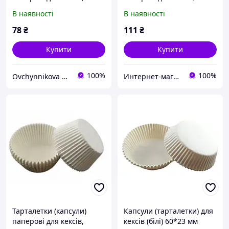
капкейків Коричневі
капкейків коричневі
В наявності
В наявності
40*28,5 мм
60*23 мм
78
₴
111
₴
Купити
Купити
100%
100%
Ovchynnikova Shop інтернет-магазин товарів для кондитерів
Интернет-магазин "Повар, пекарь и кондитер"
Тарталетки (капсули)
Капсули (тарталетки) для
паперові для кексів,
кексів (білі) 60*23 мм