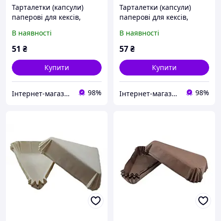
Тарталетки (капсули)
Тарталетки (капсули)
паперові для кексів,
паперові для кексів,
капкейків білі 35*25 мм
капкейків 50*30 см Жовті
В наявності
В наявності
51
₴
57
₴
Купити
Купити
98%
98%
Інтернет-магазин "Candy" Все для кондитерів
Інтернет-магазин "Candy" Все для кондитерів