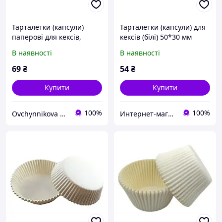
Тарталетки (капсули)
Тарталетки (капсули) для
паперові для кексів,
кексів (білі) 50*30 мм
тарти, капкейків Білі
В наявності
В наявності
70*22мм
69
₴
54
₴
Купити
Купити
100%
100%
Ovchynnikova Shop інтернет-магазин товарів для кондитерів
Интернет-магазин "Повар, пекарь и кондитер"