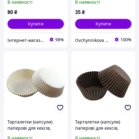
В наявності
В наявності
ПІДСИЛЮВАЧЕМ Білі
50*40 мм
80
₴
35
₴
Купити
Купити
98%
100%
Інтернет-магазин "Candy" Все для кондитерів
Ovchynnikova Shop інтернет-магазин товарів для кондитерів
Тарталетки (капсули)
Тарталетки (капсули)
паперові для кексів,
паперові для кексів,
капкейків Білі 45*30 мм
капкейків Коричневі
В наявності
В наявності