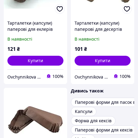
Тарталетки (капсули)
Тарталетки (капсули)
паперові для еклерів
паперові для десертів
Коричневі 80*35*30 мм
Білі (115*60*20 мм)
В наявності
В наявності
121
₴
101
₴
Купити
Купити
100%
100%
Ovchynnikova Shop інтернет-магазин товарів для кондитерів
Ovchynnikova Shop інтернет-магазин товарів для кондитерів
Дивись також
Паперові форми для пасок в
Капсули
Форма для кексів
Паперові форми для кексів