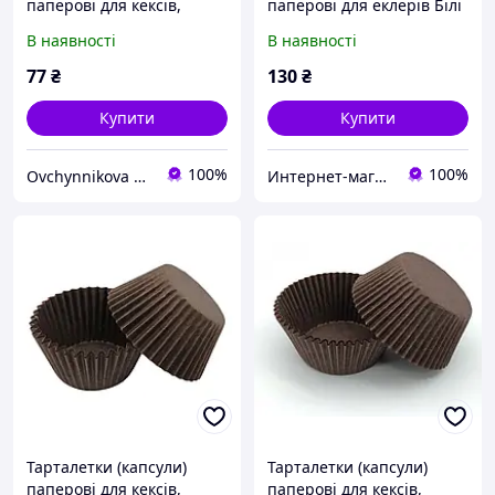
паперові для кексів,
паперові для еклерів Білі
капкейків Коричневі
130*30*30 мм
В наявності
В наявності
35*25 мм
77
₴
130
₴
Купити
Купити
100%
100%
Ovchynnikova Shop інтернет-магазин товарів для кондитерів
Интернет-магазин "Повар, пекарь и кондитер"
Тарталетки (капсули)
Тарталетки (капсули)
паперові для кексів,
паперові для кексів,