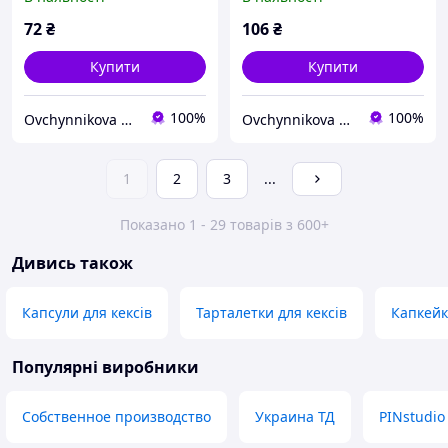
55*42.5 мм
72
₴
106
₴
Купити
Купити
100%
100%
Ovchynnikova Shop інтернет-магазин товарів для кондитерів
Ovchynnikova Shop інтернет-магазин товарів для кондитерів
1
2
3
...
Показано 1 - 29 товарів з 600+
Дивись також
Капсули для кексів
Тарталетки для кексів
Капкейк
Популярні виробники
Собственное производство
Украина ТД
PINstudio