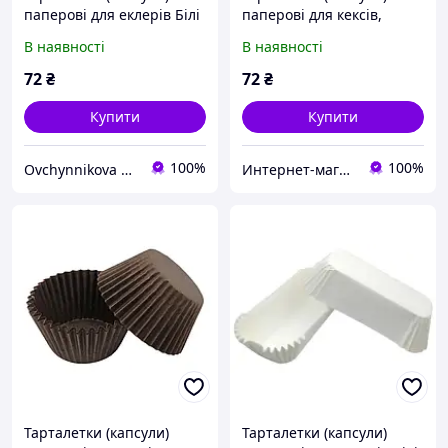
паперові для еклерів Білі
паперові для кексів,
80*35*30 мм
капкейків Білі 50*25 мм
В наявності
В наявності
72
₴
72
₴
Купити
Купити
100%
100%
Ovchynnikova Shop інтернет-магазин товарів для кондитерів
Интернет-магазин "Повар, пекарь и кондитер"
Тарталетки (капсули)
Тарталетки (капсули)