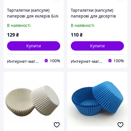
Тарталетки (капсули)
Тарталетки (капсули)
паперові для еклерів Білі
паперові для десертів
100*35*30 мм
Білі (102*78*25 мм)
В наявності
В наявності
129
₴
110
₴
Купити
Купити
100%
100%
Интернет-магазин "Повар, пекарь и кондитер"
Интернет-магазин "Повар, пекарь и кондитер"