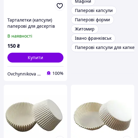
Мафіни
Паперові капсули
Паперові форми
Тарталетки (капсули)
паперові для десертів
Житомир
Коричневі (102*78*25 мм)
В наявності
Івано франківськ
150
₴
Паперові капсули для капкей
Купити
100%
Ovchynnikova Shop інтернет-магазин товарів для кондитерів