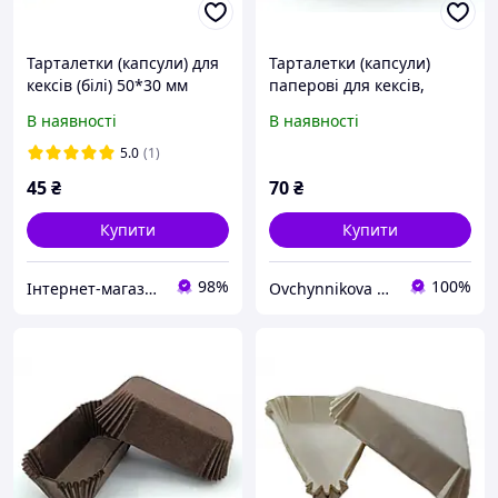
Тарталетки (капсули) для
Тарталетки (капсули)
кексів (білі) 50*30 мм
паперові для кексів,
капкейків коричневі
В наявності
В наявності
50*30
5.0
(1)
45
₴
70
₴
Купити
Купити
98%
100%
Інтернет-магазин "Candy" Все для кондитерів
Ovchynnikova Shop інтернет-магазин товарів для кондитерів