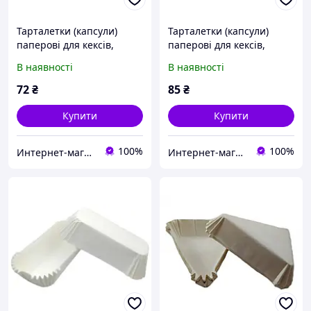
Тарталетки (капсули)
Тарталетки (капсули)
паперові для кексів,
паперові для кексів,
капкейків Білі 45*30 мм
капкейків Білі 55*42,5 мм
В наявності
В наявності
72
₴
85
₴
Купити
Купити
100%
100%
Интернет-магазин "Повар, пекарь и кондитер"
Интернет-магазин "Повар, пекарь и кондитер"