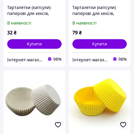
Тарталетки (капсули)
Тарталетки (капсули)
паперові для кексів,
паперові для кексів,
капкейків білі 40*23 мм
капкейків 50 * 30 см Сині
В наявності
В наявності
32
₴
79
₴
Купити
Купити
98%
98%
Інтернет-магазин "Candy" Все для кондитерів
Інтернет-магазин "Candy" Все для кондитерів