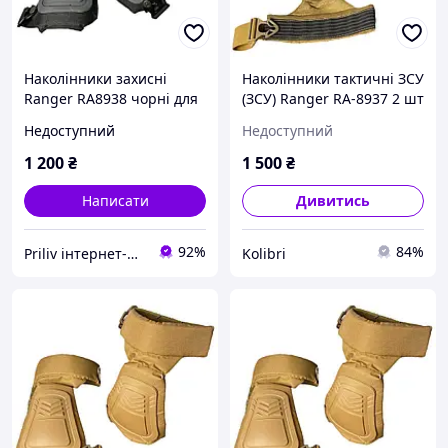
Наколінники захисні
Наколінники тактичні ЗСУ
Ranger RA8938 чорні для
(ЗСУ) Ranger RA-8937 2 шт
активного використання
койот kolibri
Недоступний
Недоступний
водостійкі 300 г
універсальний розмір
1 200
₴
1 500
₴
Написати
Дивитись
92%
84%
Priliv інтернет-магазин
Kolibri