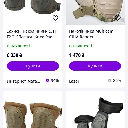
Захисні наколінники 5.11
Наколінники Multicam
EXO.K Tactical Knee Pads
США Ranger
Ranger Green
В наявності
В наявності
6 330
₴
1 470
₴
Купити
Купити
94%
89%
Интернет-магазин "Beauty Mall"
Lazer