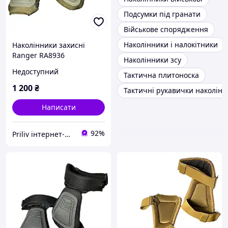
Подсумки під гранати
Військове спорядження
Наколінники і налокітники
Наколінники захисні
Ranger RA8936
Наколінники зсу
двосегментні з
Недоступний
Тактична плитоноска
водовідштовхувальною
тканиною олива 300 г
1 200
₴
Тактичні рукавички наколін
універсальні наповнювач
10 мм
Написати
92%
Priliv інтернет-магазин