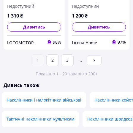
600D Black
Недоступний
Недоступний
1 310
₴
1 200
₴
Дивитись
Дивитись
98%
97%
LOCOMOTOR
Lirona Home
1
2
3
...
Показано 1 - 29 товарів з 200+
Дивись також
Наколінники і налокітники військові
Наколінники койо
Тактичні наколінники мультикам
Наколінники швидкозн