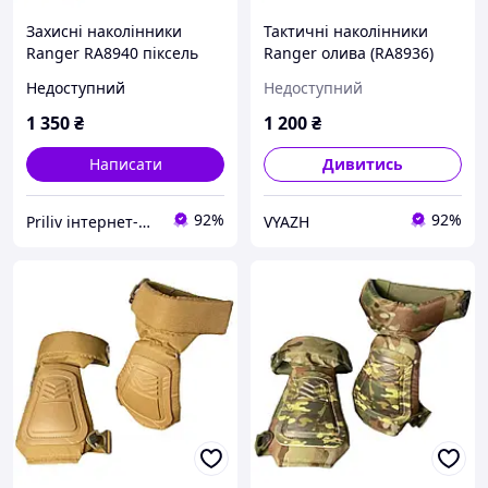
Захисні наколінники
Тактичні наколінники
Ranger RA8940 піксель
Ranger олива (RA8936)
двосегментні з оксфорду
Недоступний
Недоступний
600D вага 300г
наповнювач 10мм
1 350
₴
1 200
₴
універсальні
Написати
Дивитись
92%
92%
Priliv інтернет-магазин
VYAZH