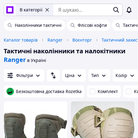
В категорії
Наколінники тактичні
Флісові кофти
Тактич
Каталог товарів
Ranger
Воєнторг
Тактичний захист
Тактичні наколінники та налокітники
Ranger
в Україні
Фільтри
Ціна
Тип
Колір
Безкоштовна доставка Rozetka
Комплект
К