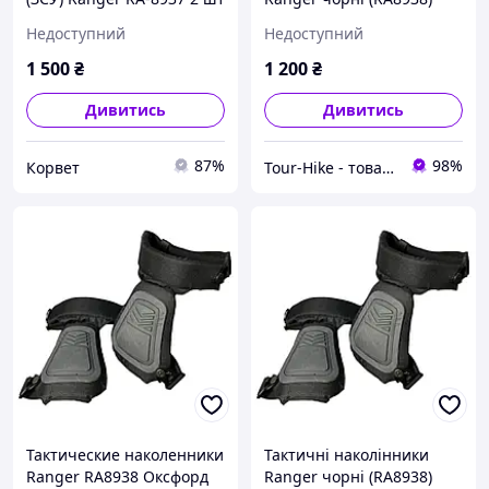
койот picnic Чорний
Недоступний
Недоступний
1 500
₴
1 200
₴
Дивитись
Дивитись
87%
98%
Корвет
Tour-Hike - товари для туризму та активного відпочинку
Тактические наколенники
Тактичні наколінники
Ranger RA8938 Оксфорд
Ranger чорні (RA8938)