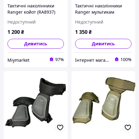
Тактичні наколінники
Тактичні наколінники
Ranger койот (RA8937)
Ranger мультикам
(RA8939)
Недоступний
Недоступний
1 200
₴
1 350
₴
Дивитись
Дивитись
97%
100%
Miymarket
Інтернет магазин Mega Shop