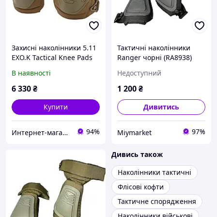
Захисні наколінники 5.11
Тактичні наколінники
EXO.K Tactical Knee Pads
Ranger чорні (RA8938)
Kangaroo
В наявності
Недоступний
6 330
₴
1 200
₴
Купити
Дивитись
94%
97%
Интернет-магазин "Beauty Mall"
Miymarket
Дивись також
Наколінники тактичні
Флісові кофти
Тактичне спорядження
Наколінники військові