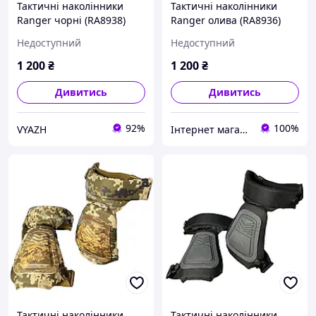
Тактичні наколінники
Тактичні наколінники
Ranger чорні (RA8938)
Ranger олива (RA8936)
Недоступний
Недоступний
1 200
₴
1 200
₴
Дивитись
Дивитись
92%
100%
VYAZH
Інтернет магазин Mega Shop
Тактичні наколінники
Тактичні наколінники