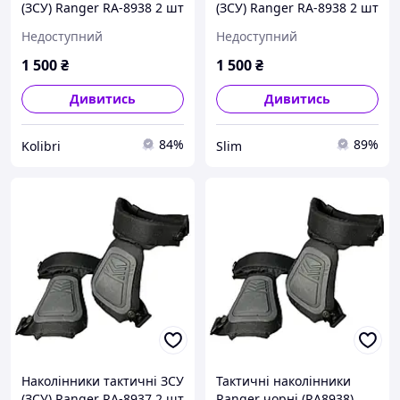
(ЗСУ) Ranger RA-8938 2 шт
(ЗСУ) Ranger RA-8938 2 шт
чорні kolibri
чорні picnic
Недоступний
Недоступний
1 500
₴
1 500
₴
Дивитись
Дивитись
84%
89%
Kolibri
Slim
Наколінники тактичні ЗСУ
Тактичні наколінники
(ЗСУ) Ranger RA-8937 2 шт
Ranger чорні (RA8938)