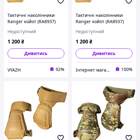
Тактичні наколінники
Тактичні наколінники
Ranger койот (RA8937)
Ranger койот (RA8937)
Недоступний
Недоступний
1 200
₴
1 200
₴
Дивитись
Дивитись
92%
100%
VYAZH
Інтернет магазин Mega Shop