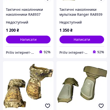
Тактичні наколінники
Тактичні наколінники
наколінники RA8937
мультікам Ranger RA8939
Ranger койот 600D ПВХ 10
ПВХ універсальні 300 г з
Недоступний
Недоступний
мм 300 г універсальні
ізолоном 10 мм для
захисту колін
1 200
₴
1 350
₴
Написати
Написати
92%
92%
Priliv інтернет-магазин
Priliv інтернет-магазин