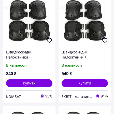
Швидкоскидні
Швидкоскидні
Налокітники +
Налокітники +
Наколінники Чорний
Наколінники Чорний
В наявності
В наявності
840
₴
540
₴
Купити
Купити
95%
91%
КОМБАТ
ЕКВІТ - магазин тактичного одягу та спорядження