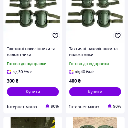
Тактичні наколінники та
Тактичні наколінники та
налокітники
налокітники
комплект.a1029
комплект.a3149
Готово до відправки
Готово до відправки
30
40
від
₴
/міс
від
₴
/міс
300
₴
400
₴
Купити
Купити
90%
90%
Інтернет магазин PaGo це товари від виробника, капці, військова амуніція, тапочки, товари для дому
Інтернет магазин PaGo це товари від виробника, капці, військова амуніція, тапочки, товари для дому