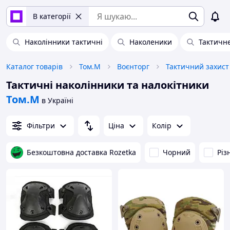
В категорії
Наколінники тактичні
Наколеники
Тактичн
Каталог товарів
Том.М
Воєнторг
Тактичний захист
Тактичні наколінники та налокітники
Том.М
в Україні
Фільтри
Ціна
Колір
Безкоштовна доставка Rozetka
Чорний
Різ