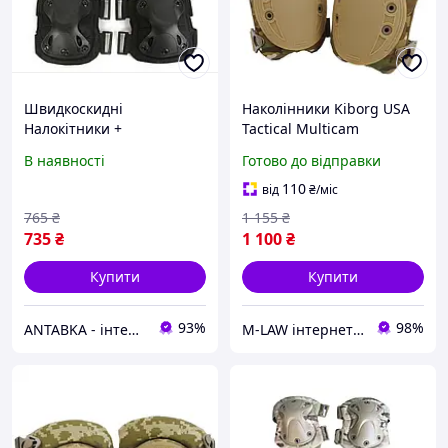
Швидкоскидні
Наколінники Kiborg USA
Налокітники +
Tactical Multicam
Наколінники Чорний
В наявності
Готово до відправки
110
від
₴
/міс
765
₴
1 155
₴
735
₴
1 100
₴
Купити
Купити
93%
98%
ANTABKA - інтернет магазин
M-LAW інтернет-магазин M-LAW.COM.UA