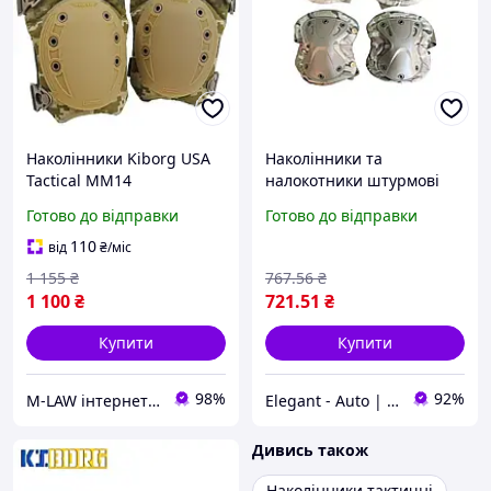
Наколінники Kiborg USA
Наколінники та
Tactical MM14
налокотники штурмові
тактичні набір VOGEL
Готово до відправки
Готово до відправки
(колір Хакі)
110
від
₴
/міс
1 155
₴
767
.56
₴
1 100
₴
721
.51
₴
Купити
Купити
98%
92%
M-LAW інтернет-магазин M-LAW.COM.UA
Elegant - Auto | Автотовари. Аксесуари для авто
Дивись також
Наколінники тактичні