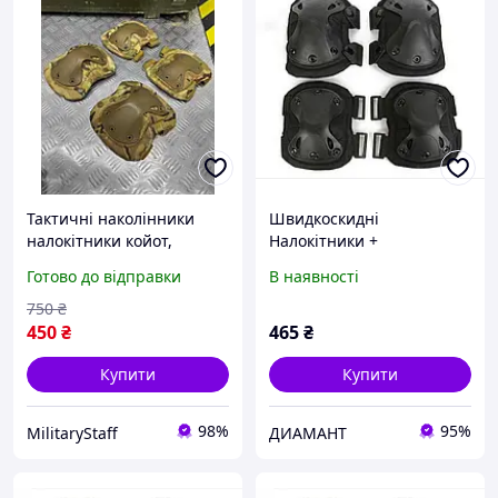
Тактичні наколінники
Швидкоскидні
налокітники койот,
Налокітники +
комплект наколінники
Наколінники Чорний
Готово до відправки
В наявності
налокітники олива, лікті
коліна мультикам
750
₴
450
₴
465
₴
Купити
Купити
98%
95%
MilitaryStaff
ДИАМАНТ