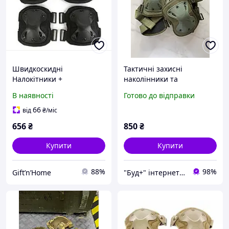
Швидкоскидні
Тактичні захисні
Налокітники +
наколінники та
Наколінники Чорний
налокітники з
В наявності
Готово до відправки
удароміцного пластику
66
від
₴
/міс
656
₴
850
₴
Купити
Купити
88%
98%
Gift’n’Home
"Буд+" інтернет-магазин інструментів та лебідок