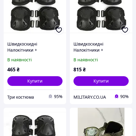
Швидкоскидні
Швидкоскидні
Налокітники +
Налокітники +
Наколінники Чорний
Наколінники Чорний
В наявності
В наявності
465
₴
815
₴
Купити
Купити
95%
90%
Три костюма
MILITARY.CO.UA