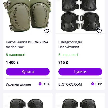
Наколінники KIBORG USA
Швидкоскидні
tactical хакі
Налокітники +
Наколінники Чорний
В наявності
В наявності
1 400
₴
715
₴
Купити
Купити
91%
91%
Україна шопінг
BIGTORG.COM