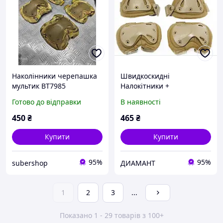
Наколінники черепашка
Швидкоскидні
мультик ВТ7985
Налокітники +
Наколінники Койот
Готово до відправки
В наявності
450
₴
465
₴
Купити
Купити
95%
95%
subershop
ДИАМАНТ
1
2
3
...
Показано 1 - 29 товарів з 100+