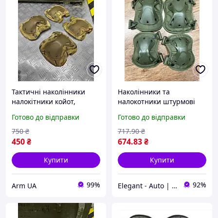
Тактичні наколінники
Наколінники та
налокітники койот,
налокотники штурмові
комплект наколінники
тактичні набір VOGEL
Готово до відправки
Готово до відправки
налокітники олива, лікті
(колір Олива)
коліна мультикам
750
₴
717
.90
₴
450
₴
674
.83
₴
Купити
Купити
99%
92%
Arm UA
Elegant - Auto | Автотовари. Аксесуари для авто