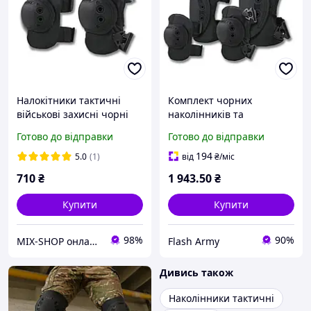
Налокітники тактичні
Комплект чорних
військові захисні чорні
наколінників та
Cordura Kiborg
налокітників
Готово до відправки
Готово до відправки
194
5.0
(1)
від
₴
/міс
710
₴
1 943
.50
₴
Купити
Купити
98%
90%
MIX-SHOP онлайн магазин
Flash Army
Дивись також
Наколінники тактичні