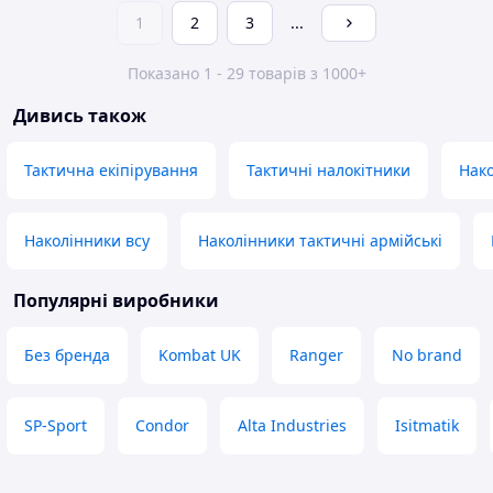
1
2
3
...
Показано 1 - 29 товарів з 1000+
Дивись також
Тактична екіпірування
Тактичні налокітники
Нак
Наколінники всу
Наколінники тактичні армійські
Популярні виробники
Без бренда
Kombat UK
Ranger
No brand
SP-Sport
Condor
Alta Industries
Isitmatik