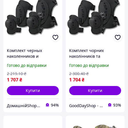
Комплект черных
Комплект чорних
наколенников и
наколінників та
налокотников, для
налокітників
Готово до відправки
Готово до відправки
защиты суставов при
выполнении задач
2 219
.10
₴
2 300
.40
₴
1 707
₴
1 704
₴
Купити
Купити
94%
93%
ДомашнійShop🏡✨ - замовлення онлайн не виходячи з дому💕
GoodDayShop - Онлайн магазин різноманітних товарів