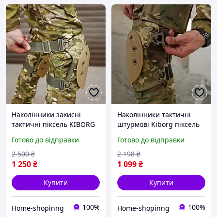
Наколінники захисні
Наколінники тактичні
тактичні піксель KIBORG
штурмові Kiborg піксель
USA tactical Армійські
Готово до відправки
Готово до відправки
штурмові наколінники зсу
2 500
₴
2 198
₴
1 250
₴
1 099
₴
Купити
Купити
100%
100%
Home-shopinng
Home-shopinng