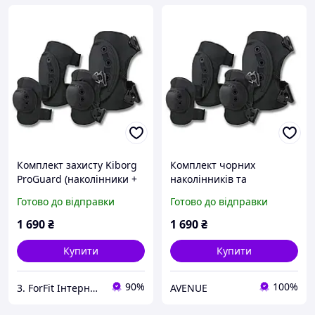
Комплект захисту Kiborg
Комплект чорних
ProGuard (наколінники +
наколінників та
налокітники) найкраща
налокітників
Готово до відправки
Готово до відправки
ціна з швидкою
доставкою по Україні
1 690
₴
1 690
₴
найкраща ціна з
швидкою
Купити
Купити
90%
100%
3. ForFit Інтернет-магазин спортивних товарів
AVENUE