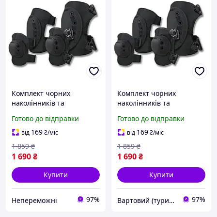
Комплект чорних
Комплект чорних
наколінників та
наколінників та
налокітників |neper-
налокітників (1026-vart)
Готово до відправки
Готово до відправки
1026|
169
169
від
₴
/міс
від
₴
/міс
1 859
₴
1 859
₴
1 690
₴
1 690
₴
Купити
Купити
97%
97%
Непереможні
Вартовий (туризм, полювання та кемпінг)