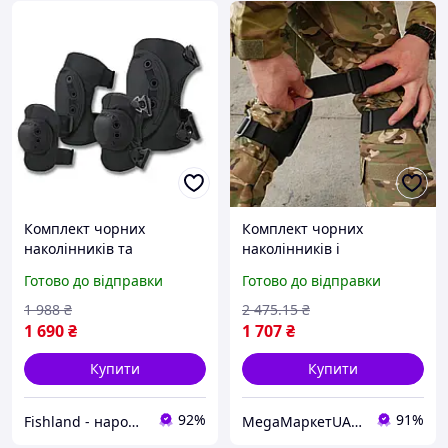
Комплект чорних
Комплект чорних
наколінників та
наколінників і
налокітників
налокітників, захист для
Готово до відправки
Готово до відправки
спорту та активного
відпочинку
1 988
₴
2 475
.15
₴
1 690
₴
1 707
₴
Купити
Купити
92%
91%
Fishland - народний рибальський магазин. Тут пахне рибалкою і хорошим відпочинком
MegaМаркетUA — твоє замовлення вже в дорозі 🚚📦✨