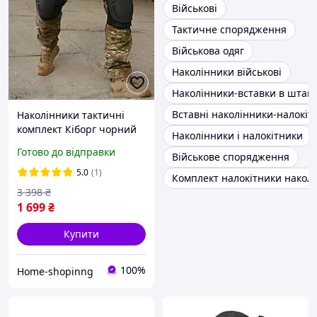
Військові
Тактичне спорядження
Військова одяг
Наколінники військові
Наколінники-вставки в штан
Вставні наколінники-налокіт
Наколінники тактичні
комплект Кіборг чорний
Наколінники і налокітники
Готово до відправки
Військове спорядження
5.0
(1)
Комплект налокітники накол
3 398
₴
1 699
₴
Купити
100%
Home-shopinng