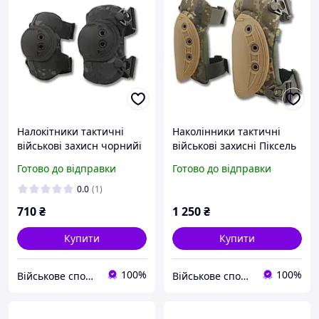
Налокітники тактичні
Наколінники тактичні
військові захисн чорнийі
військові захисні Піксель
мультикам Cordura Kiborg
Cordura каучук Kiborg
Готово до відправки
Готово до відправки
USA
0.0
(1)
710
₴
1 250
₴
Купити
Купити
100%
100%
Військове спорядження, дрони та БПЛА | інтернет-магазин QUASAR
Військове спорядження, дрони та БПЛА | інтернет-магазин QUASAR