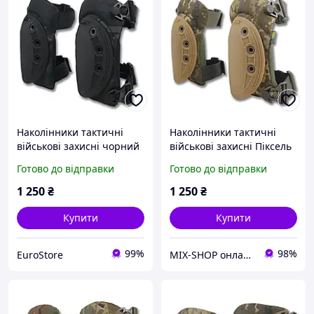
Наколінники тактичні
Наколінники тактичні
військові захисні чорний
військові захисні Піксель
мультикам Cordura каучук
Cordura каучук Kiborg
Готово до відправки
Готово до відправки
Кіборг USA
USA
1 250
₴
1 250
₴
Купити
Купити
99%
98%
EuroStore
MIX-SHOP онлайн магазин