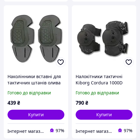
Наколінники вставні для
Налокітники тактичні
тактичних штанів олива
Kiborg Cordura 1000D
1045
(швидке скидання)
Готово до відправки
Готово до відправки
чорний мультикам
439
₴
790
₴
Купити
Купити
97%
97%
Інтернет магазин Sport-Kvartal.com.ua № 1 по спортивним товарам.
Інтернет магазин Sport-Kvartal.com.ua № 1 по спортивним товарам.