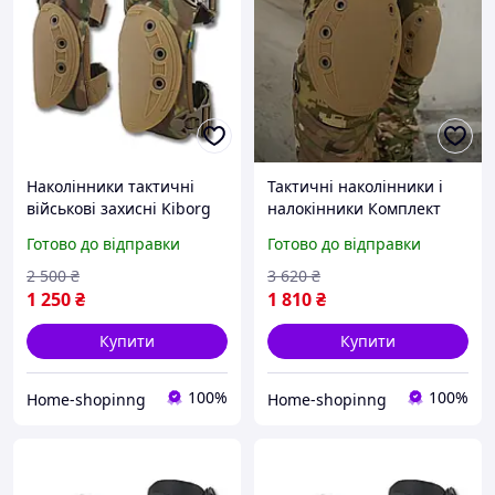
Наколінники тактичні
Тактичні наколінники і
військові захисні Kiborg
налокінники Комплект
USA мультикам
Кіборг піксель
Готово до відправки
Готово до відправки
Швидкознімні штурмові
армійські для ЗСУ
2 500
₴
3 620
₴
1 250
₴
1 810
₴
Купити
Купити
100%
100%
Home-shopinng
Home-shopinng