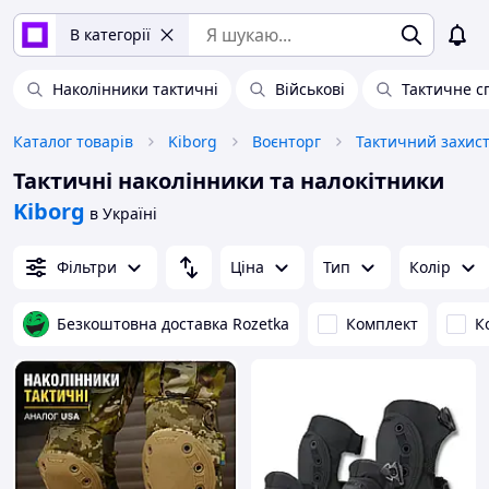
В категорії
Наколінники тактичні
Військові
Тактичне 
Каталог товарів
Kiborg
Воєнторг
Тактичний захист
Тактичні наколінники та налокітники
Kiborg
в Україні
Фільтри
Ціна
Тип
Колір
Безкоштовна доставка Rozetka
Комплект
К