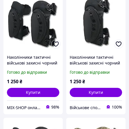
Наколінники тактичні
Наколінники тактичні
військові захисні чорний
військові захисні чорний
мультикам Cordura каучук
мультикам Cordura каучук
Готово до відправки
Готово до відправки
Кіборг USA
Кіборг USA
1 250
₴
1 250
₴
Купити
Купити
98%
100%
MIX-SHOP онлайн магазин
Військове спорядження, дрони та БПЛА | інтернет-магазин QUASAR