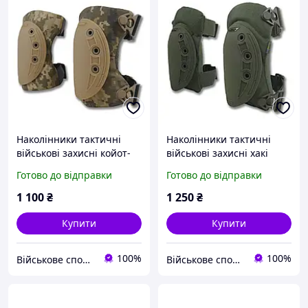
Наколінники тактичні
Наколінники тактичні
військові захисні койот-
військові захисні хакі
піксель Oxford Kiborg
Cordura каучук Kiborg
Готово до відправки
Готово до відправки
USA
1 100
₴
1 250
₴
Купити
Купити
100%
100%
Військове спорядження, дрони та БПЛА | інтернет-магазин QUASAR
Військове спорядження, дрони та БПЛА | інтернет-магазин QUASAR