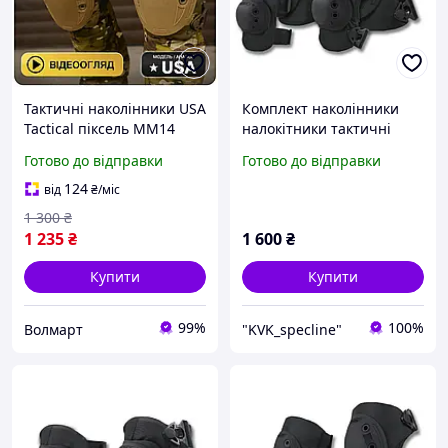
Тактичні наколінники USA
Комплект наколінники
Tactical піксель ММ14
налокітники тактичні
швидкознімні Cordura
чорний
Готово до відправки
Готово до відправки
500D IRR
124
від
₴
/міс
1 300
₴
1 235
₴
1 600
₴
Купити
Купити
99%
100%
Волмарт
"KVK_specline"