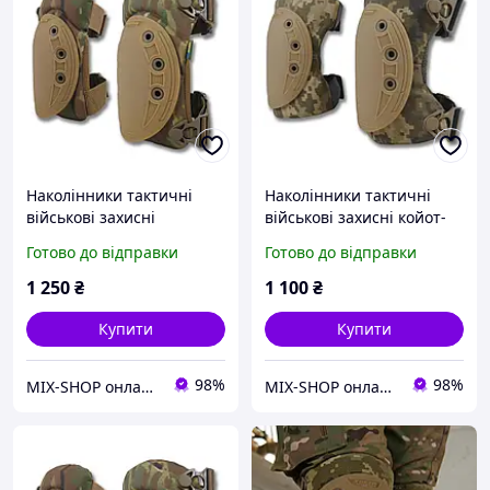
Наколінники тактичні
Наколінники тактичні
військові захисні
військові захисні койот-
Мультикам Cordura
піксель Oxford Kiborg
Готово до відправки
Готово до відправки
каучук Kiborg USA
1 250
₴
1 100
₴
Купити
Купити
98%
98%
MIX-SHOP онлайн магазин
MIX-SHOP онлайн магазин