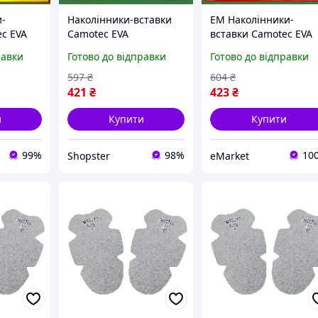
и-
Наколінники-вставки
EM Наколінники-
ec EVA
Camotec EVA
вставки Camotec EVA
рі для
Eco Gen 3.0 сірі для
равки
Готово до відправки
Готово до відправки
тактичні
захисту колін тактичн
омфорту
вставки для комфорт
597
₴
604
₴
MAR_K
421
₴
423
₴
и
Купити
Купити
99%
98%
10
Shopster
eMarket