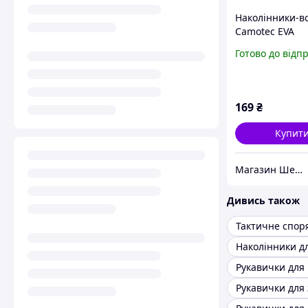
Наколінники-в
Camotec EVA
Готово до відп
169
₴
Купит
Магазин Шериф
Дивись також
Тактичне спо
Рукавички для 