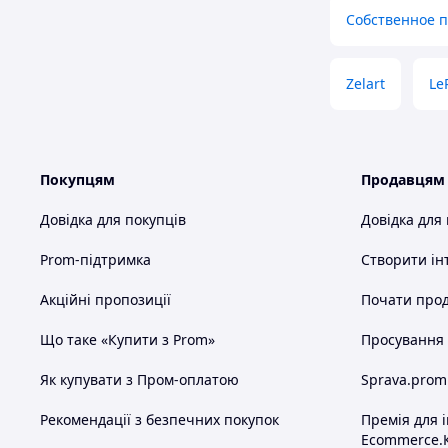
Собственное 
Zelart
Le
Покупцям
Продавцям
Довідка для покупців
Довідка для
Prom-підтримка
Створити ін
Акційні пропозиції
Почати прод
Що таке «Купити з Prom»
Просування в
Як купувати з Пром-оплатою
Sprava.prom
Рекомендації з безпечних покупок
Премія для 
Ecommerce.