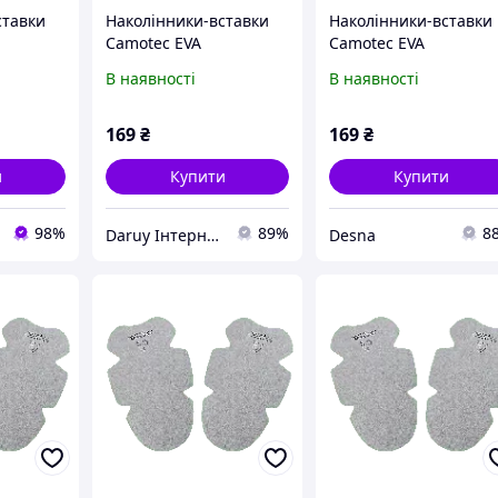
ставки
Наколінники-вставки
Наколінники-вставки
Camotec EVA
Camotec EVA
В наявності
В наявності
169
₴
169
₴
и
Купити
Купити
98%
89%
8
Daruy Інтернет Магазин "Туристичне спорядження"
Desna