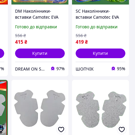
DM Наколінники-
SC Наколінники-
вставки Camotec EVA
вставки Camotec EVA
gn
специфікація 2.2 сірі
Updated Form сірі для
Готово до відправки
Готово до відправки
і
для захисту колін
захисту колін тактичні
тактичні вставки для
вставки для комфорту
556
₴
556
₴
комфор SPE|LZ
CH2_99K
415
₴
419
₴
Купити
Купити
7%
97%
95%
DREAM ON SHOP
ШОПЧІК