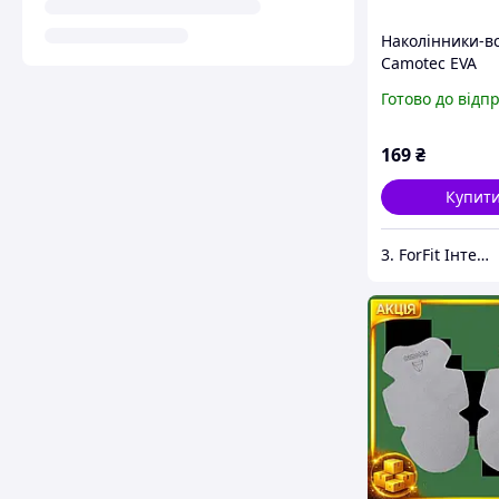
Наколінники-в
Camotec EVA
Готово до відп
169
₴
Купит
3. ForFit Інтернет-магазин спортивних товарів