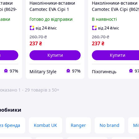
ставки
Наколінники-вставки
Наколінники-вставки
і (8629-
Camotec EVA Сірі 1
Camotec EVA Сірі {862
piho}
равки
Готово до відправки
В наявності
24
24
від
₴
/міс
від
₴
/міс
260
.70
₴
260
.70
₴
237
₴
237
₴
и
Купити
Купити
97%
97%
9
Military Style
Піхотинець
оказано 1 - 29 товарів з 50+
иробники
ез бренда
Kombat UK
Ranger
No brand
Mi