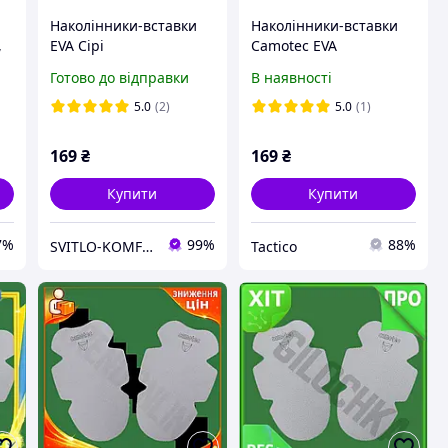
Наколінники-вставки
Наколінники-вставки
,
EVA Сірі
Camotec EVA
Готово до відправки
В наявності
я,
5.0
(2)
5.0
(1)
169
₴
169
₴
Купити
Купити
7%
99%
88%
SVITLO-KOMFORT
Tactico