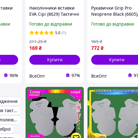
ставки
Наколінники-вставки
Рукавички Grip Pro
EVA Сірі (8629) Тактичні
Neoprene Black (6605)
наколінні вставки в
M, вологостійкі,
равки
Готово до відправки
Готово до відправки
штани, колір - сірий,
еластичні для
розмір 22.5x17.5x8 см,
риболовлі, полюванн
5.0
(1)
матеріал EVA
з антиковзаючою
211
.25
₴
965
₴
долонею
169
₴
772
₴
и
Купити
Купити
96%
97%
9
ВсеОпт
ВсеОпт
рядження
Наколінники для тактичних штанів
Рукавички для полювання
зброї