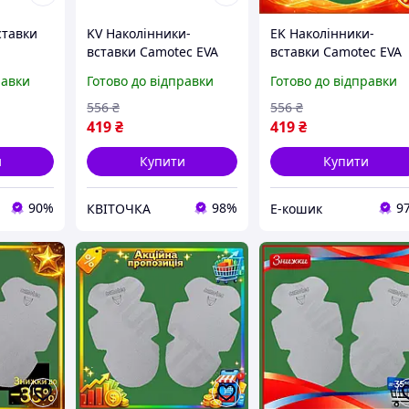
ставки
KV Наколінники-
EK Наколінники-
вставки Camotec EVA
вставки Camotec EVA
Smart Model сірі для
сірі для Original Desi
равки
Готово до відправки
Готово до відправки
захисту колін тактичні
захисту колін тактичн
вставки для комфорту
вставки для комфорт
556
₴
556
₴
99/KVI
HFX17_E
419
₴
419
₴
и
Купити
Купити
90%
98%
9
КВІТОЧКА
Е-кошик