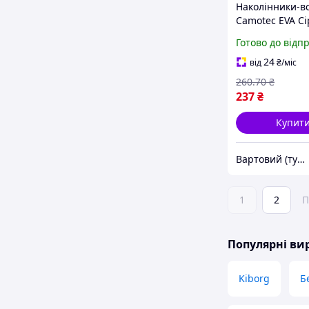
Наколінники-в
Camotec EVA Сір
vart)
Готово до відп
24
від
₴
/міс
260
.70
₴
237
₴
Купит
Вартовий (туризм, полювання та рибалка)
1
2
П
Популярні в
Kiborg
Б