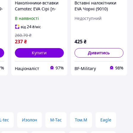
Наколінники-вставки
Вставні налокітники
9-
Camotec EVA Сірі [n-
EVA Чорні (9010)
8629]
В наявності
Недоступний
24
від
₴
/міс
260
.70
₴
237
₴
425
₴
Купити
Дивитись
7%
97%
98%
Націоналіст
BF-Military
L-tec
Изолон
M-Tac
Том.М
Eagle