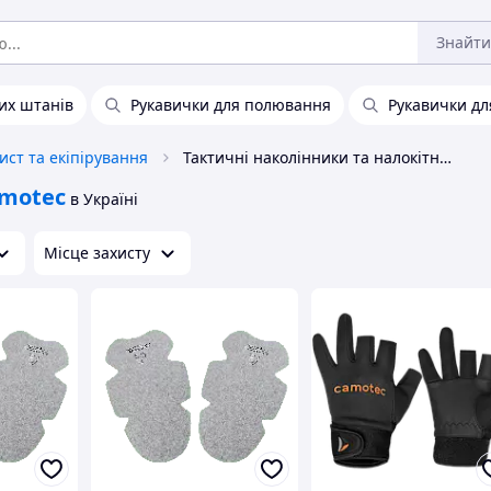
Знайти
их штанів
Рукавички для полювання
Рукавички дл
ист та екіпірування
Тактичні наколінники та налокітники Camotec
motec
в Україні
Місце захисту