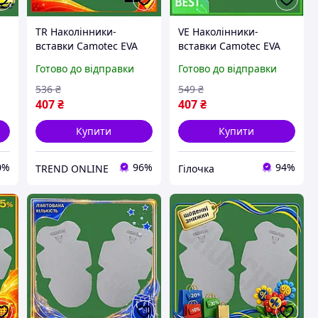
TR Наколінники-
VE Наколінники-
вставки Camotec EVA
вставки Camotec EVA
Revision 3.0 Sp сірі для
сірі New Version для
Готово до відправки
Готово до відправки
і
захисту колін тактичні
захисту колін тактичні
у
вставки для комфорт
вставки для комфорту
536
₴
549
₴
SpeR-4N
N6W_VER
407
₴
407
₴
Купити
Купити
0%
96%
94%
TREND ONLINE
Гілочка