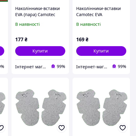
Наколінники-вставки
Наколінники-вставки
EVA (пара) Camotec
Camotec EVA
Сірий
В наявності
В наявності
і
у
177
₴
169
₴
Купити
Купити
0%
99%
99%
Інтернет магазин "HUNTER-RV"
Інтернет-магазин "Beautiks"