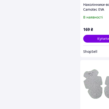
Наколінники-в
Camotec EVA
В наявності
169
₴
Купит
ShopSell