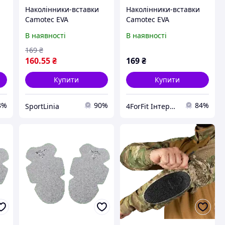
Наколінники-вставки
Наколінники-вставки
Camotec EVA
Camotec EVA
В наявності
В наявності
169
₴
160
.55
₴
169
₴
Купити
Купити
8%
90%
84%
SportLinia
4ForFit Інтернет-магазин спортивних товарів