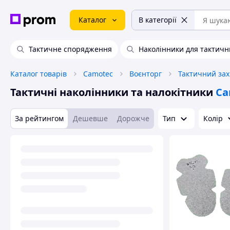
Каталог
В категорії
Тактичне спорядження
Наколінники для тактичн
Каталог товарів
Camotec
Воєнторг
Тактичний зах
Тактичні наколінники та налокітники
Ca
За рейтингом
Дешевше
Дорожче
Тип
Колір