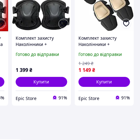
у
Комплект захисту
Комплект захисту
та
Наколінники +
Наколінники +
налокотники із
налокотники Combat із
Готово до відправки
Готово до відправки
ку
удароміцного пластику
удароміцного пластику
і
(Чорний)
(Коричневий)
1 249
₴
1 399
₴
1 149
₴
Купити
Купити
3%
91%
91%
Epic Store
Epic Store