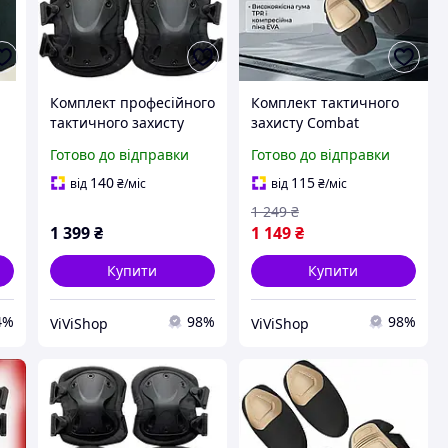
Комплект професійного
Комплект тактичного
тактичного захисту
захисту Combat
о
наколінники та
наколінники та
Готово до відправки
Готово до відправки
налокітники з
налокітники коричневі
удароміцного пластику
пластикові для безпеки
140
115
від
₴
/міс
від
₴
/міс
чорного кольору
в польових умовах
1 249
₴
1 399
₴
1 149
₴
Купити
Купити
4%
98%
98%
ViViShop
ViViShop