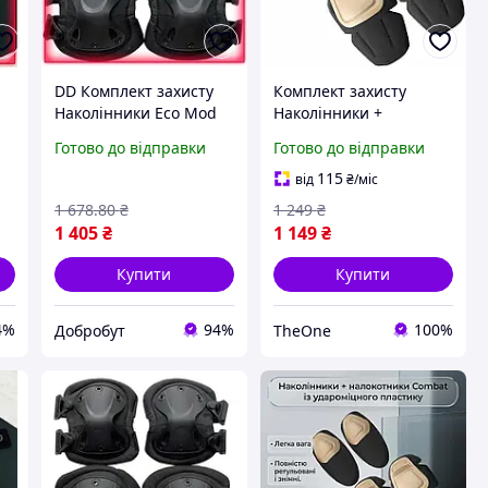
DD Комплект захисту
Комплект захисту
Наколінники Eco Mod
Наколінники +
77
налокотники Чорні з
налокотники Combat із
Готово до відправки
Готово до відправки
удароміцного пластику
удароміцного пластику
ку
для полювання та риб
(Коричневий) "TheOne"
115
від
₴
/міс
-A
Dobro-A
1 678
.80
₴
1 249
₴
1 405
₴
1 149
₴
Купити
Купити
4%
94%
100%
Добробут
TheOne