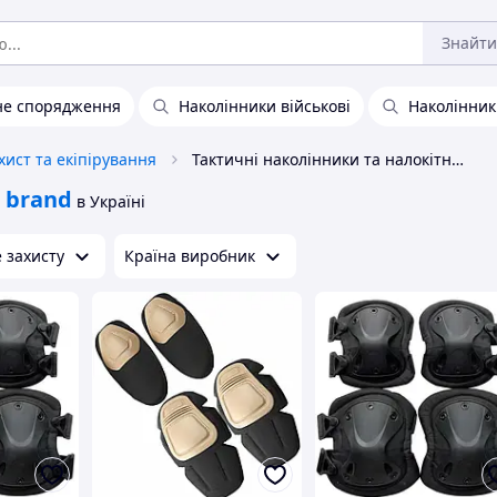
Знайти
не спорядження
Наколінники військові
Наколінник
хист та екіпірування
Тактичні наколінники та налокітники
 brand
в Україні
 захисту
Країна виробник