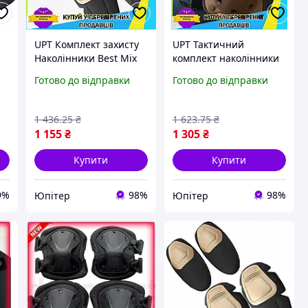
UPT Комплект захисту
UPT Тактичний
Наколінники Best Mix
комплект наколінники
та налокітники Combat
Best Mix з
Готово до відправки
Готово до відправки
у,
коричневі для
удароміцного пластику
-
військових та
для захисту суглобів
активного в UPT66-B
коричневий UPT66-B
1 436
.25
₴
1 623
.75
₴
1 155
₴
1 305
₴
Купити
Купити
9%
98%
98%
Юпітер
Юпітер