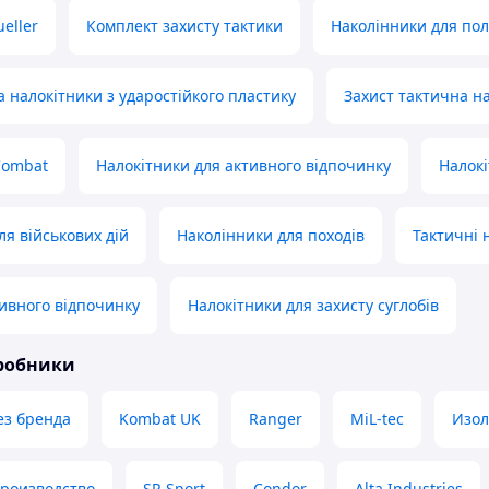
eller
Комплект захисту тактики
Наколінники для по
а налокітники з ударостійкого пластику
Захист тактична н
Combat
Налокітники для активного відпочинку
Налокі
ля військових дій
Наколінники для походів
Тактичні 
тивного відпочинку
Налокітники для захисту суглобів
иробники
ез бренда
Kombat UK
Ranger
MiL-tec
Изол
производство
SP-Sport
Condor
Alta Industries