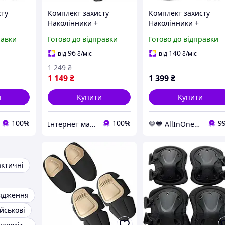
сту
Комплект захисту
Комплект захисту
Наколінники +
Наколінники +
налокотники Combat із
налокотники із міцно
равки
Готово до відправки
Готово до відправки
пластику
удароміцного пластику
полімеру, чорні
(Коричневий)
AllInOne -market-
96
140
від
₴
/міс
від
₴
/міс
without-queues-
1 249
₴
1 149
₴
1 399
₴
и
Купити
Купити
100%
100%
9
Інтернет магазин ВСІМ ОПТ
💛💙 AllInOne - знаходь все необхідне в одному магазині!
актичні
рядження
йськові