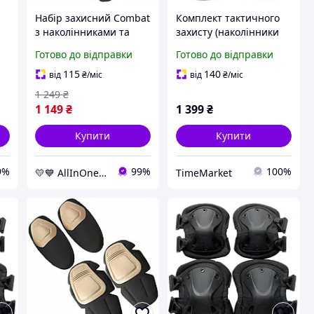
Набір захисний Combat
Комплект тактичного
з наколінниками та
захисту (наколінники
го
налокітниками з
та налокітники) з
Готово до відправки
Готово до відправки
міцного пластику,
удароміцного пластику
коричневий AllInOne -
чорного кольору
115
140
від
₴
/міс
від
₴
/міс
market-without-queues-
1 249
₴
1 149
₴
1 399
₴
Купити
Купити
9%
99%
100%
💛💙 AllInOne - знаходь все необхідне в одному магазині!
TimeMarket