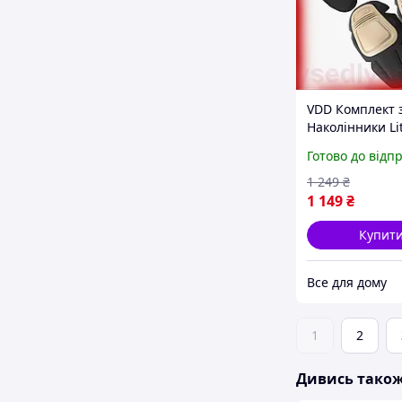
VDD Комплект 
Наколінники Lit
налокітники C
Готово до відп
удароміцного 
для активного 
1 249
₴
S
1 149
₴
Купит
Все для дому
1
2
Дивись тако