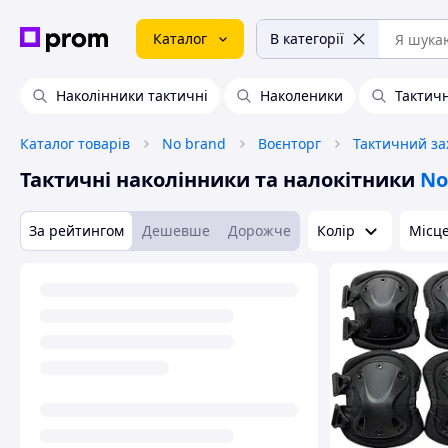
Каталог
В категорії
Наколінники тактичні
Наколеники
Тактич
Каталог товарів
No brand
Воєнторг
Тактичний за
Тактичні наколінники та налокітники
No
За рейтингом
Дешевше
Дорожче
Колір
Місце