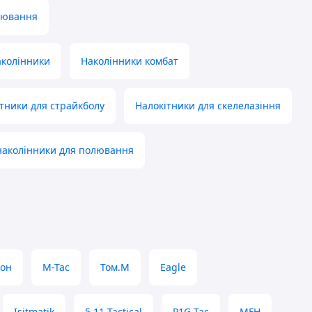
лювання
аколінники
Наколінники комбат
тники для страйкболу
Налокітники для скелелазіння
наколінники для полювання
он
M-Tac
Том.М
Eagle
Isitmatik
5.11 Tactical
P1G-Tac
MFH