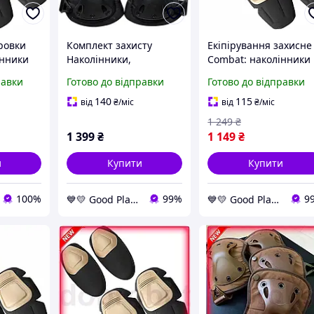
ровки
Комплект захисту
Екіпірування захисне
інники
Наколінники,
Combat: наколінники
 з
пластикові, зносостійкі,
та налокітники з
равки
Готово до відправки
Готово до відправки
ластику,
чорного кольору
удароміцного пластик
art/ -
GoodPlace -worry-free-
коричнева GoodPlace 
140
115
від
₴
/міс
від
₴
/міс
ts-for-
shopping-
worry-free-shopping-
1 249
₴
1 399
₴
1 149
₴
и
Купити
Купити
100%
99%
9
💙💛 Good Place
💙💛 Good Place