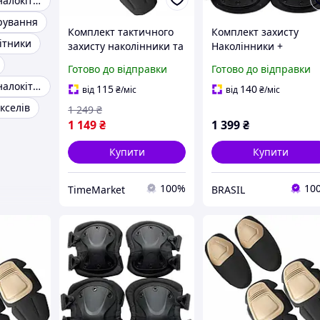
Наколінники і налокітники
ірування
Комплект тактичного
Комплект захисту
ітники
захисту наколінники та
Наколінники +
налокітники Combat з
налокотники із
Готово до відправки
Готово до відправки
міцного пластику
удароміцного пласти
Наколінники і налокітники військові
коричневі для безпеки
(Чорний) :BRASIL:
115
140
від
₴
/міс
від
₴
/міс
в польових умовах
кселів
1 249
₴
1 149
₴
1 399
₴
Купити
Купити
100%
10
TimeMarket
BRASIL