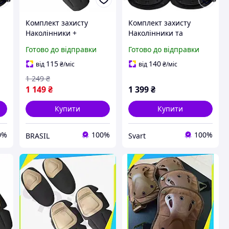
Комплект захисту
Комплект захисту
Наколінники +
Наколінники та
налокотники Combat із
налокітники,
Готово до відправки
Готово до відправки
ку
удароміцного пластику
протиударний полімер,
(Коричневий) :BRASIL:
у чорному кольорі
115
140
від
₴
/міс
від
₴
/міс
/Svart/ -stunning-
1 249
₴
products-for-life-
1 149
₴
1 399
₴
Купити
Купити
0%
100%
100%
BRASIL
Svart