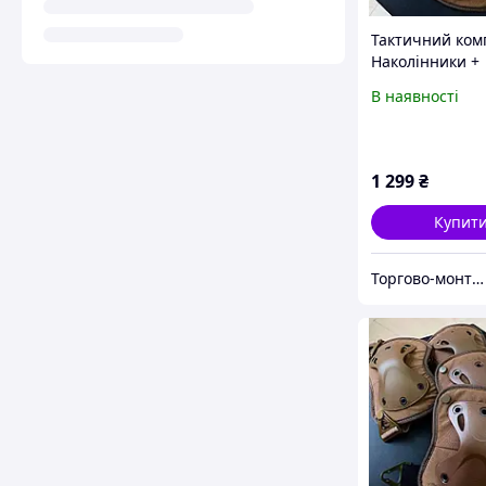
Тактичний ком
Наколінники +
налокотники з 
В наявності
пластику FH 77
(Коричневий)
1 299
₴
Купит
Торгово-монтажна компанія "BigBud"