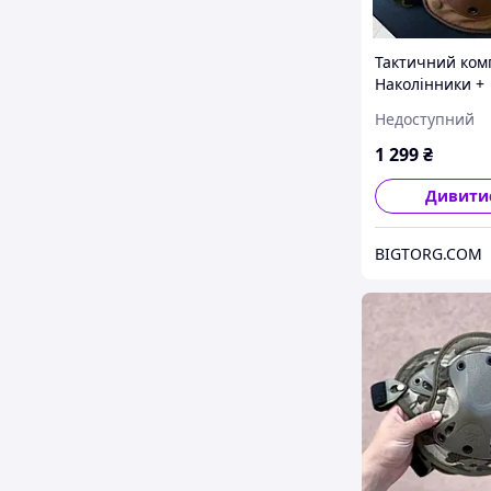
Тактичний ком
Наколінники +
налокотники з 
Недоступний
пластику FH 77
(Коричневий)
1 299
₴
Дивити
BIGTORG.COM