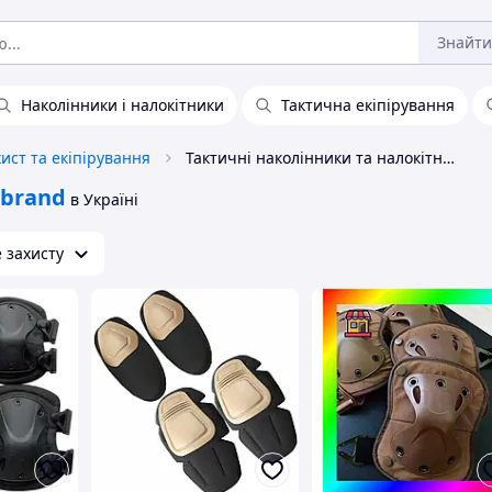
Знайти
Наколінники і налокітники
Тактична екіпірування
ист та екіпірування
Тактичні наколінники та налокітники Nobrand
brand
в Україні
 захисту