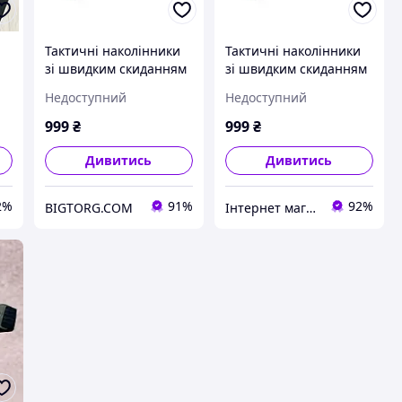
Тактичні наколінники
Тактичні наколінники
зі швидким скиданням
зі швидким скиданням
о
(Піксель)
(Піксель)
Недоступний
Недоступний
999
₴
999
₴
Дивитись
Дивитись
2%
91%
92%
BIGTORG.COM
Інтернет магазин livelyshop