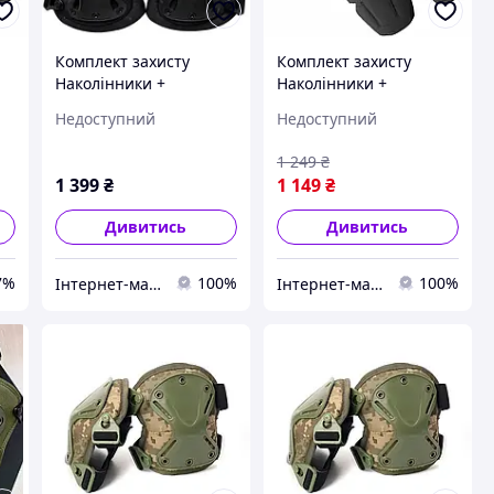
Комплект захисту
Комплект захисту
Наколінники +
Наколінники +
із
налокотники із
налокотники Combat із
Недоступний
Недоступний
ку
удароміцного пластику
удароміцного пластику
(Чорний)
(Коричневий)
1 249
₴
1 399
₴
1 149
₴
Дивитись
Дивитись
7%
100%
100%
Інтернет-магазин "trendo-shop.com.ua"
Інтернет-магазин "trendo-shop.com.ua"