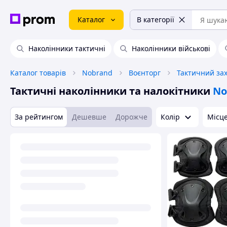
Каталог
В категорії
Наколінники тактичні
Наколінники військові
Каталог товарів
Nobrand
Воєнторг
Тактичний зах
Тактичні наколінники та налокітники
No
За рейтингом
Дешевше
Дорожче
Колір
Місце