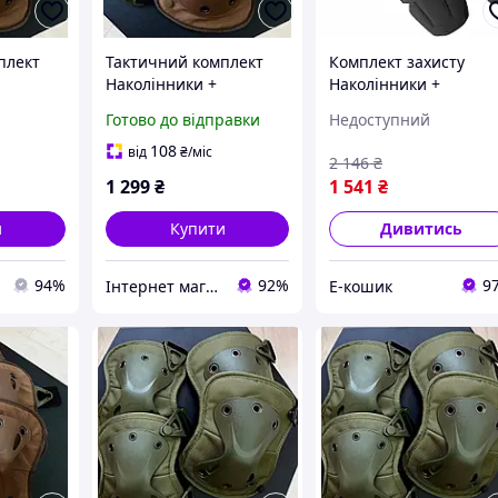
плект
Тактичний комплект
Комплект захисту
Наколінники +
Наколінники +
міцного
налокотники з міцного
налокотники Combat 
Готово до відправки
Недоступний
пластику FH 77
удароміцного пласти
(Коричневий)
(Коричневий)
108
від
₴
/міс
2 146
₴
1 299
₴
1 541
₴
и
Купити
Дивитись
94%
92%
9
Інтернет магазин livelyshop
Е-кошик