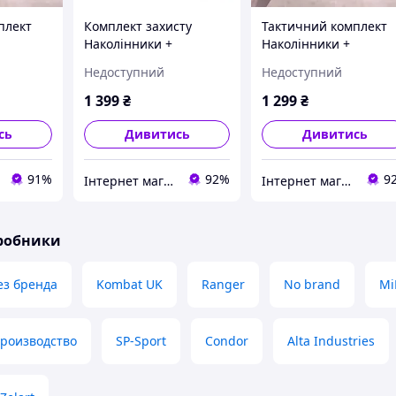
плект
Комплект захисту
Тактичний комплект
Наколінники +
Наколінники +
міцного
налокотники з міцного
налокотники з міцног
Недоступний
Недоступний
пластику (Мультикам)
пластику FH 77
(Мультикам)
1 399
₴
1 299
₴
сь
Дивитись
Дивитись
91%
92%
9
Інтернет магазин livelyshop
Інтернет магазин livelyshop
иробники
ез бренда
Kombat UK
Ranger
No brand
Mi
производство
SP-Sport
Condor
Alta Industries