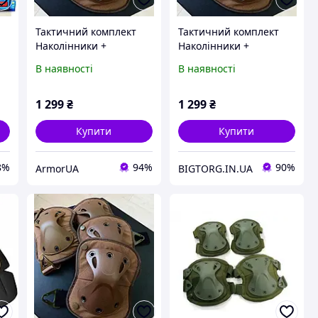
Тактичний комплект
Тактичний комплект
Наколінники +
Наколінники +
о
налокотники з міцного
налокотники з міцного
В наявності
В наявності
пластику FH 77
пластику FH 77
(Коричневий)
(Коричневий)
1 299
₴
1 299
₴
Купити
Купити
8%
94%
90%
ArmorUA
BIGTORG.IN.UA