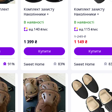
плект
Комплект захисту
Комплект захисту
Наколінники +
Наколінники +
міцного
налокотники із
налокотники Combat 
В наявності
В наявності
удароміцного пластику
удароміцного пласти
(Чорний)
(Коричневий)
140
115
від
₴
/міс
від
₴
/міс
1 249
₴
1 399
₴
1 149
₴
и
Купити
Купити
91%
83%
8
Sweet Home
Sweet Home