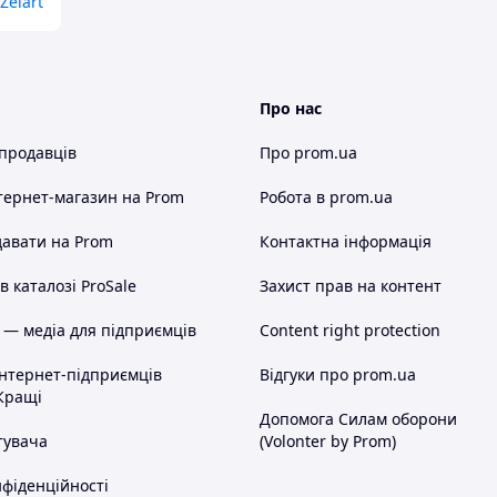
Zelart
Про нас
 продавців
Про prom.ua
тернет-магазин
на Prom
Робота в prom.ua
авати на Prom
Контактна інформація
 каталозі ProSale
Захист прав на контент
 — медіа для підприємців
Content right protection
інтернет-підприємців
Відгуки про prom.ua
Кращі
Допомога Силам оборони
тувача
(Volonter by Prom)
нфіденційності