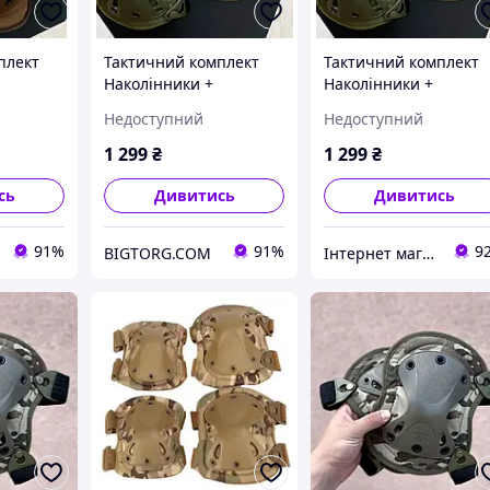
плект
Тактичний комплект
Тактичний комплект
Наколінники +
Наколінники +
міцного
налокотники з міцного
налокотники з міцног
Недоступний
Недоступний
пластику FH 77
пластику FH 77
(Зелений)
(Зелений)
1 299
₴
1 299
₴
сь
Дивитись
Дивитись
91%
91%
9
BIGTORG.COM
Інтернет магазин livelyshop