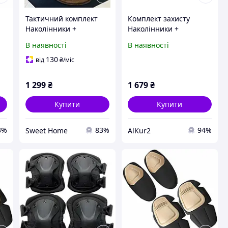
Тактичний комплект
Комплект захисту
Наколінники +
Наколінники +
із
налокотники з міцного
налокотники із
В наявності
В наявності
ку
пластику FH 77
удароміцного пластику
(Коричневий)
(Оливковий)
130
від
₴
/міс
1 299
₴
1 679
₴
Купити
Купити
3%
83%
94%
Sweet Home
AlKur2