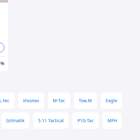
о
2%
L-tec
Изолон
M-Tac
Том.М
Eagle
Isitmatik
5.11 Tactical
P1G-Tac
MFH