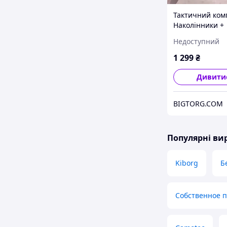
Тактичний ком
Наколінники +
налокотники з 
Недоступний
пластику FH 77
(Мультикам)
1 299
₴
Дивити
BIGTORG.COM
Популярні в
Kiborg
Б
Собственное 