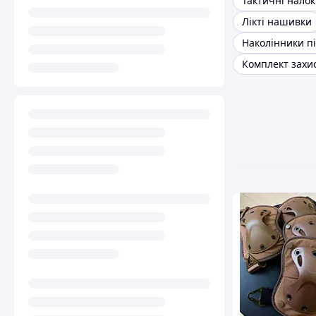
Тактичні налок
Лікті нашивки
Наколінники пі