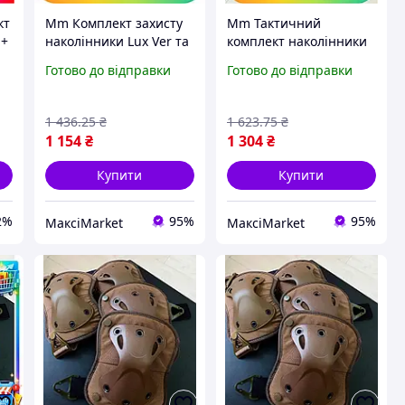
кт
Mm Комплект захисту
Mm Тактичний
 +
наколінники Lux Ver та
комплект наколінники
о
налокітники Combat
Lux Ver з удароміцного
Готово до відправки
Готово до відправки
коричневий тактичний
пластику FH 77
N
захист для рук та н
коричневий захист
Maxi7\Q
суглобів амо Maxi7\Q
1 436
.25
₴
1 623
.75
₴
1 154
₴
1 304
₴
Купити
Купити
2%
95%
95%
МаксіMarket
МаксіMarket