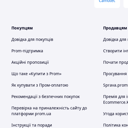
Camotec
Покупцям
Продавцям
Довідка для покупців
Довідка для
Prom-підтримка
Створити ін
Акційні пропозиції
Почати прод
Що таке «Купити з Prom»
Просування в
Як купувати з Пром-оплатою
Sprava.prom
Рекомендації з безпечних покупок
Премія для 
Ecommerce.
Перевірка на приналежність сайту до
платформи prom.ua
Угода корис
Інструкції та поради
Політика ко