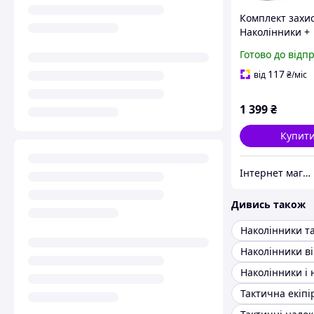
Комплект захи
Наколінники +
налокотники із
Готово до відп
удароміцного 
(Чорний)
117
від
₴
/міс
1 399
₴
Купит
Інтернет магазин livelyshop
Дивись також
Наколінники т
Наколінники ві
Тактична екіп