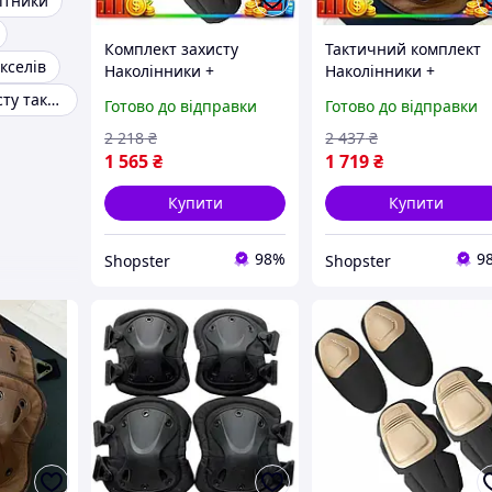
ітники
Комплект захисту
Тактичний комплект
кселів
Наколінники +
Наколінники +
налокотники Combat із
налокотники з міцног
Комплект захисту тактики
Готово до відправки
Готово до відправки
удароміцного пластику
пластику FH 77
(Коричневий)
(Коричневий)
2 218
₴
2 437
₴
1 565
₴
1 719
₴
Купити
Купити
98%
9
Shopster
Shopster