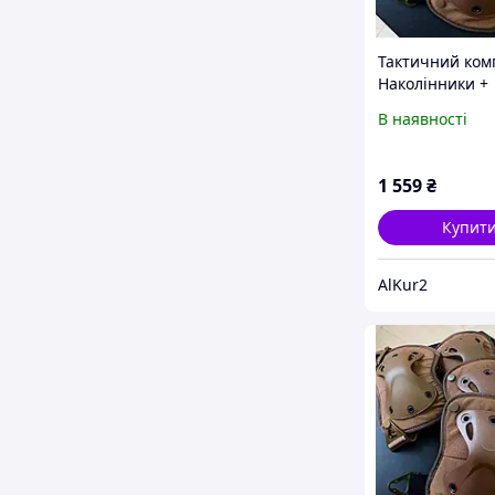
Тактичний ком
Наколінники +
налокотники з 
В наявності
пластику FH 77
(Коричневий)
1 559
₴
Купит
AlKur2