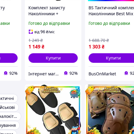
сту
Комплект захисту
BS Тактичний компле
Наколінники +
Наколінники Best Mix
налокотники Combat із
налокотники з міцног
равки
Готово до відправки
Готово до відправки
пластику
удароміцного пластику
пластику FH 77
(Коричневий)
(Коричневий) BAS77/
96
від
₴
/міс
1 249
₴
1 688
.70
₴
1 149
₴
1 303
₴
и
Купити
Купити
92%
92%
9
Інтернет магазин livelyshop
BusOnMarket
актичні
йськові
Наколінники і налокітники
ірування