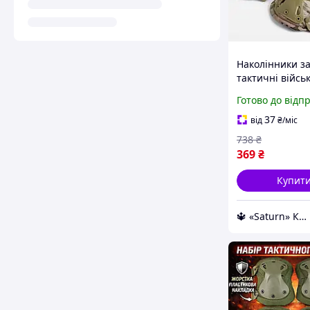
Наколінники за
тактичні військ
вставки мульт
Готово до відп
Комплект захис
тактичних опе
37
від
₴
/міс
оливи
738
₴
369
₴
Купит
🔱 «Saturn» Компетентність! Якість товару! Швидка відправка! ✅