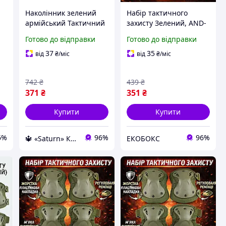
Наколінник зелений
Набір тактичного
армійський Тактичний
захисту Зелений, AND-
одяг і екіпірування
510009-2 наколінники
Готово до відправки
Готово до відправки
ні
Наколінники та
та налокітники НАБІР
налокітники з
EKOBOX
37
35
від
₴
/міс
від
₴
/міс
регулюванням
742
₴
439
₴
371
₴
351
₴
Купити
Купити
6%
96%
96%
🔱 «Saturn» Компетентність! Якість товару! Швидка відправка! ✅
ЕКОБОКС