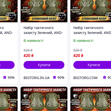
го
Набір тактичного
Набір тактичного
й, AND-
захисту Зелений, AND-
захисту Зелений, AND
лінники
510009-2 наколінники
510009-2 наколінник
В наявності
В наявності
 4 шт.
та налокітники НАБІР
та налокітники НАБІР
520
₴
520
₴
420
₴
420
₴
и
Купити
Купити
90%
90%
9
BIGTORG.IN.UA
BIGTORG.COM