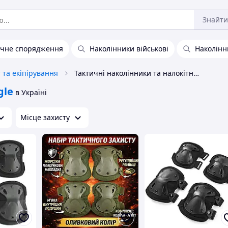
Знайти
ичне спорядження
Наколінники військові
Наколінн
 та екіпірування
Тактичні наколінники та налокітники Eagle
gle
в Україні
Місце захисту