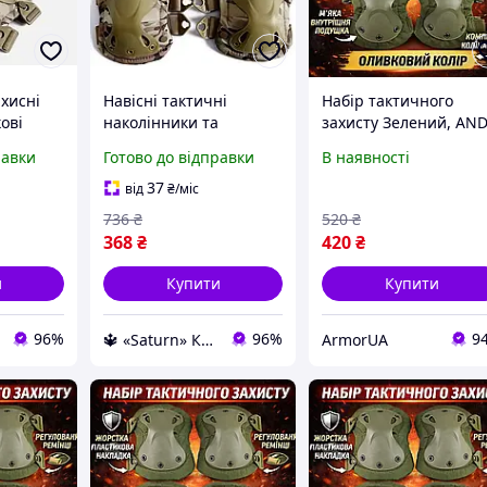
хисні
Навісні тактичні
Набір тактичного
ові
наколінники та
захисту Зелений, AND
икам
налокітники тактичні
510009-2 наколінник
равки
Готово до відправки
В наявності
ту для
військові зсу Комплект
та налокітники НАБІР
рацій
захисту тактичної
37
від
₴
/міс
мультикам
736
₴
520
₴
368
₴
420
₴
и
Купити
Купити
96%
96%
9
🔱 «Saturn» Компетентність! Якість товару! Швидка відправка! ✅
ArmorUA