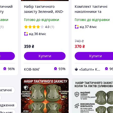
ктичний
Набір тактичного
Комплект тактичні
ту
захисту Зелений, AND-
наколінники та
ник для
510009-2 наколінники
налокітники для
равки
Готово до відправки
Готово до відправки
ктичний
та налокітники, 4 шт.
захисту військові чор
дження
налокітники тактичні
37
(1)
4.0
(1)
від
₴
/міс
зсу
36
від
₴
/міс
740
₴
359
₴
370
₴
и
Купити
Купити
96%
93%
9
КОВ-МАГ
🔱 «Saturn» Компетентність! Якість товару! Швидка відправка! ✅
актичні
рядження
йськові