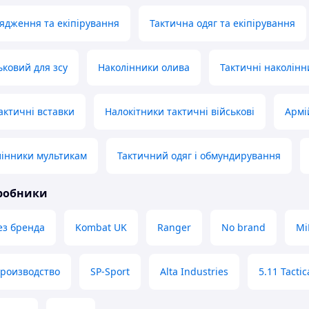
ядження та екіпірування
Тактична одяг та екіпірування
ьковий для зсу
Наколінники олива
Тактичні наколінн
актичні вставки
Налокітники тактичні військові
Армі
лінники мультикам
Тактичний одяг і обмундирування
иробники
ез бренда
Kombat UK
Ranger
No brand
Mi
производство
SP-Sport
Alta Industries
5.11 Tactic