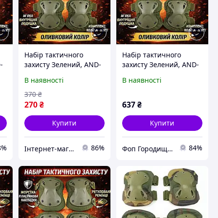
Набір тактичного
Набір тактичного
-
захисту Зелений, AND-
захисту Зелений, AND-
и
510009-2 наколінники
510009-2 наколінники
В наявності
В наявності
та налокітники, 4 шт.
та налокітники НАБІР
370
₴
270
₴
637
₴
Купити
Купити
8%
86%
84%
Інтернет-магазин "AVEON" - товари для всієї родини! Найнижчі ціни!
Фоп Городищева