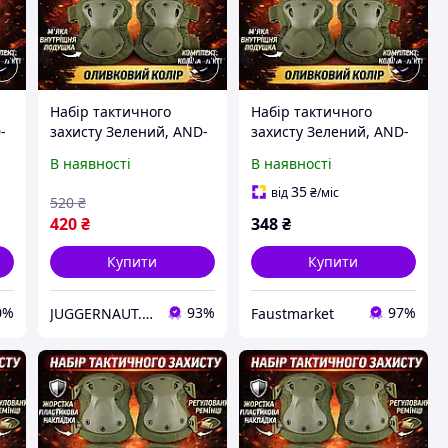
Набір тактичного
Набір тактичного
-
захисту Зелений, AND-
захисту Зелений, AND-
и
510009-2 наколінники
510009-2 наколінники
В наявності
В наявності
та налокітники НАБІР
та налокітники, 4 шт.
35
від
₴
/міс
520
₴
420
₴
348
₴
Купити
Купити
0%
93%
97%
JUGGERNAUT.PP.UA
Faustmarket