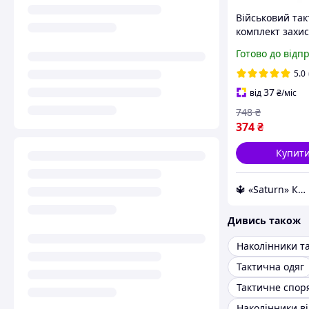
Військовий та
комплект захис
Зимові наколін
Готово до відп
полювання Та
захист і споря
5.0
для бійців
37
від
₴
/міс
748
₴
374
₴
Купит
🔱 «Saturn» Компетентність! Якість товару! Швидка відправка! ✅
Дивись також
Наколінники т
Тактична одяг
Тактичне спо
Наколінники ві