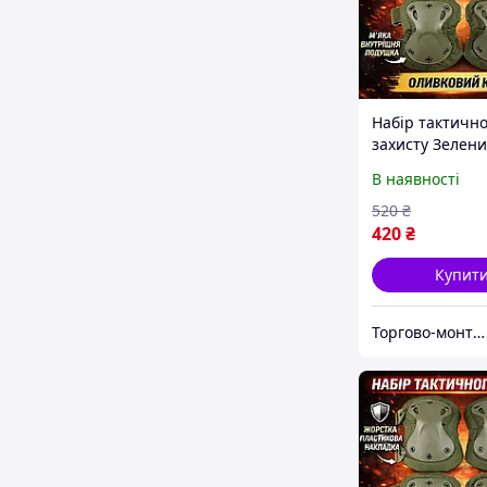
Набір тактично
захисту Зелени
510009-2 нако
В наявності
та налокітники
520
₴
420
₴
Купит
Торгово-монтажна компанія "BigBud"