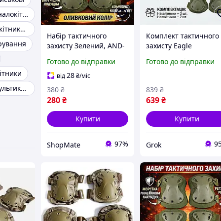
Наколінники і налокітники
Комплект налокітники наколінники
Набір тактичного
Комплект тактичного
ірування
захисту Зелений, AND-
захисту Eagle
510009-2 наколінники
(наколінники +
Готово до відправки
Готово до відправки
та налокітники, 4 шт.
налокітники) Зелени
ітники
28
від
₴
/міс
Наколінники мультикам
380
₴
839
₴
280
₴
639
₴
Купити
Купити
97%
9
ShopMate
Grok