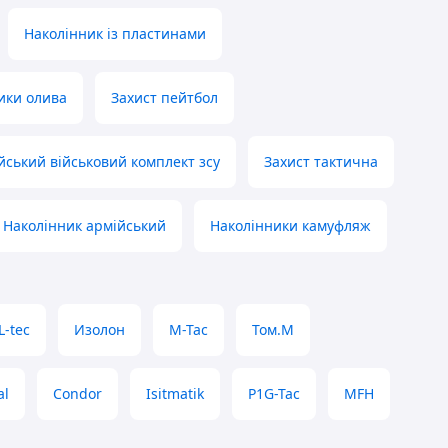
Наколінник із пластинами
ики олива
Захист пейтбол
йський військовий комплект зсу
Захист тактична
Наколінник армійський
Наколінники камуфляж
L-tec
Изолон
M-Tac
Том.М
al
Condor
Isitmatik
P1G-Tac
MFH