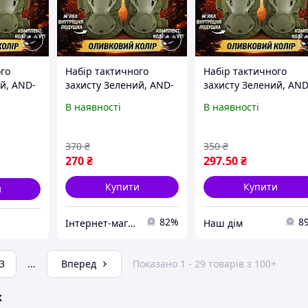
го
Набір тактичного
Набір тактичного
й, AND-
захисту Зелений, AND-
захисту Зелений, AND
лінники
510009-2 наколінники
510009-2 наколінник
В наявності
В наявності
 НАБІР
та налокітники, 4 шт.
та налокітники НАБІР
370
₴
350
₴
270
₴
297
.50
₴
Купити
Купити
и
82%
8
Інтернет-магазин Промчик
Наш дім
3
...
Вперед
Показано 1 - 29 товарів з 100+
ж