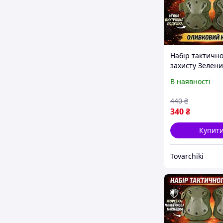
Набір тактично
захисту Зелени
510009-2 нако
В наявності
та налокітники,
440
₴
340
₴
Купит
Tovarchiki