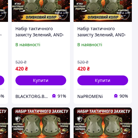
Набір тактичного
Набір тактичного
-
захисту Зелений, AND-
захисту Зелений, AND-
и
510009-2 наколінники
510009-2 наколінники
В наявності
В наявності
та налокітники НАБІР
та налокітники НАБІР
520
₴
520
₴
420
₴
420
₴
Купити
Купити
4%
91%
90%
BLACKTORG.BIZ.UA
NaPROMENi