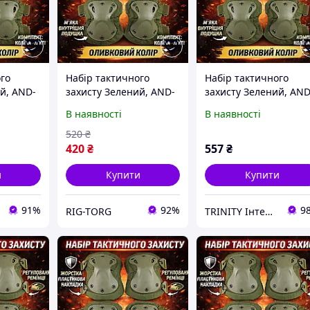
го
Набір тактичного
Набір тактичного
й, AND-
захисту Зелений, AND-
захисту Зелений, AND
лінники
510009-2 наколінники
510009-2 наколінник
В наявності
В наявності
 НАБІР
та налокітники НАБІР
та налокітники НАБІР
520
₴
420
₴
557
₴
и
Купити
Купити
91%
92%
9
RIG-TORG
TRINITY Інтернет-магазин www.trinitys.com.ua