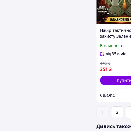
Набір тактично
захисту Зелени
510009-2 нако
В наявності
та налокітники
(seebox)
35
від
₴
/міс
446
₴
351
₴
Купит
СІБОКС
1
2
Дивись тако