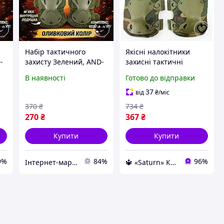
Набір тактичного
Якісні налокітники
-
захисту Зелений, AND-
захисні тактичні
и
510009-2 наколінники
наколінники мультикам
В наявності
Готово до відправки
та налокітники, 4 шт.
Тактичне спорядження
й спорядження
37
від
₴
/міс
370
₴
734
₴
270
₴
367
₴
Купити
Купити
9%
84%
96%
Інтернет-маркет АвеХіт
🔱 «Saturn» Компетентність! Якість товару! Швидка відправка! ✅