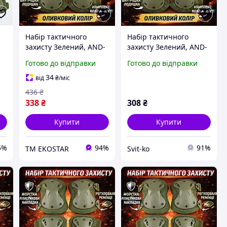
Набір тактичного
Набір тактичного
захисту Зелений, AND-
захисту Зелений, AND-
510009-2 наколінники
510009-2 наколінники
Готово до відправки
Готово до відправки
й
та налокітники НАБІР
та налокітники НАБІР
ЕКОБОКС
34
від
₴
/міс
436
₴
338
₴
308
₴
Купити
Купити
5%
94%
91%
ТМ EKOSTAR
Svit-ko