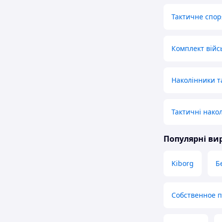
Тактичне спор
Комплект війс
Наколінники т
Тактичні нако
Популярні в
Kiborg
Б
Собственное 