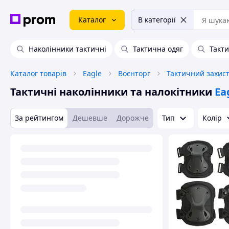
Каталог
В категорії
Наколінники тактичні
Тактична одяг
Такт
Каталог товарів
Eagle
Воєнторг
Тактичний захист
Тактичні наколінники та налокітники
Ea
За рейтингом
Дешевше
Дорожче
Тип
Колір