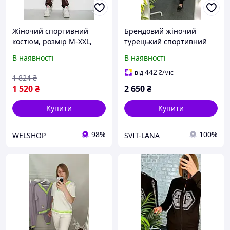
Жіночий спортивний
Брендовий жіночий
костюм, розмір M-XXL,
турецький спортивний
кольору шоколадний,
костюм двонитка, модний
В наявності
В наявності
бренд 244R1070AG, є
спортивний однотонний
розміри.
костюм норма+батал
442
від
₴
/міс
1 824
₴
1 520
₴
2 650
₴
Купити
Купити
98%
100%
WELSHOP
SVIT-LANA