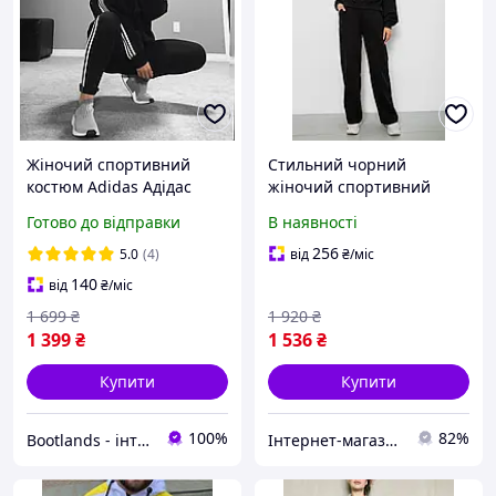
Жіночий спортивний
Стильний чорний
костюм Adidas Адідас
жіночий спортивний
чорний трикотаж
костюм з принтом M-L S-
Готово до відправки
В наявності
Туреччина весна осінь.
M довжина 52 см 102 см
Костюм з лампасами
бренд 244R1061AG
256
5.0
(4)
від
₴
/міс
жіночий
140
від
₴
/міс
1 699
₴
1 920
₴
1 399
₴
1 536
₴
Купити
Купити
100%
82%
Bootlands - інтернет-магазин взуття та одягу
Інтернет-магазин TOOLS MAX