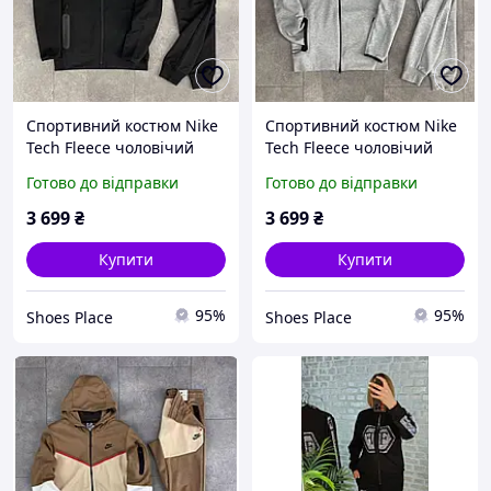
Спортивний костюм Nike
Спортивний костюм Nike
Tech Fleece чоловічий
Tech Fleece чоловічий
чорний кофта та штани
сірий кофта та штани
Готово до відправки
Готово до відправки
весна осінь брендовий
весна осінь брендовий
найк теч фліс
найк теч фліс
3 699
₴
3 699
₴
Купити
Купити
95%
95%
Shoes Place
Shoes Place