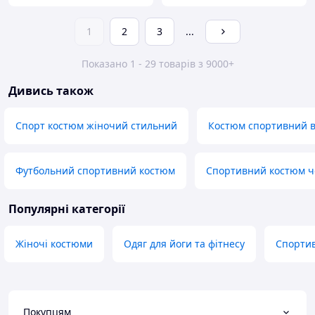
1
2
3
...
Показано 1 - 29 товарів з 9000+
Дивись також
Спорт костюм жіночий стильний
Костюм спортивний в
Футбольний спортивний костюм
Спортивний костюм ч
Популярні категорії
Жіночі костюми
Одяг для йоги та фітнесу
Спорти
Покупцям