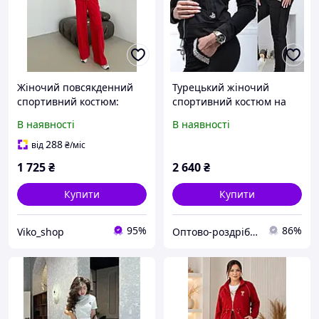
Жіночий повсякденний
Турецький жіночий
спортивний костюм:
спортивний костюм на
бомбер та штани
блискавці стильний
В наявності
В наявності
палаццо бавовняна
брендовий зі стразами
тринитка петля хс-с, м, л
No 8816 чорний
288
від
₴
/міс
,хл
1 725
₴
2 640
₴
Купити
Купити
95%
86%
Viko_shop
Оптово-роздрібний інтернет-магазин жіночого одягу "Ameliya Serg "