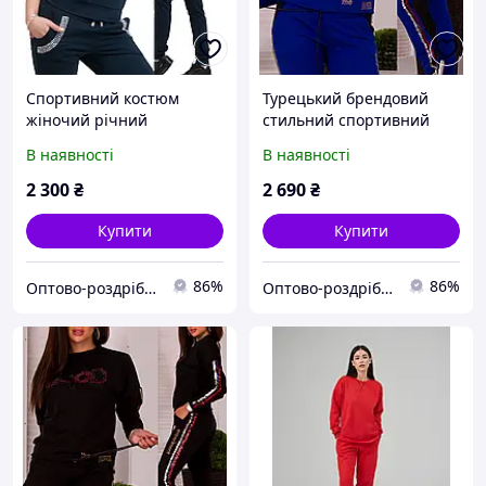
Спортивний костюм
Турецький брендовий
жіночий річний
стильний спортивний
турецький брендовий зі
костюм жіночий No 8877
В наявності
В наявності
стразами № 8836 синій
електрик
2 300
₴
2 690
₴
Купити
Купити
86%
86%
Оптово-роздрібний інтернет-магазин жіночого одягу "Ameliya Serg "
Оптово-роздрібний інтернет-магазин жіночого одягу "Ameliya Serg "