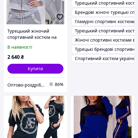
Турецький спортивний костю
Брендові жіночі турецькі сп
Гламурні спортивні костюми 
Турецький спортивний кост
Турецький жіночий
спортивний костюм на
Жіночі спортивні костюми ві
блискавці стильний
В наявності
Турецькі брендові спортивні
брендовий зі стразами
No 8816 сірий
2 640
₴
Спортивний костюм українсь
Купити
86%
Оптово-роздрібний інтернет-магазин жіночого одягу "Ameliya Serg "