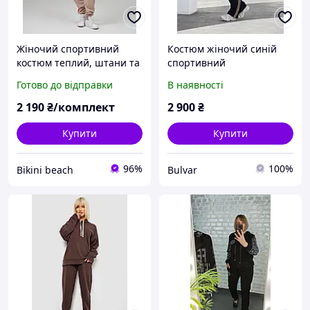
Жіночий спортивний
Костюм жіночий синій
костюм теплий, штани та
спортивний
кофта- Байка 88993в.
прогулянковий
Готово до відправки
В наявності
Туреччина бренд
трикотажний
NICOLLETA молочний
2 190
₴/комплект
2 900
₴
Купити
Купити
96%
100%
Bikini beach
Bulvar