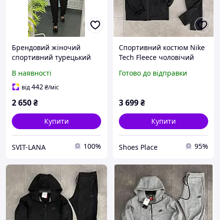
Брендовий жіночий
Спортивний костюм Nike
спортивний турецький
Tech Fleece чоловічий
костюм двохнитка,
чорний кофта та штани
В наявності
Готово до відправки
спортивний однотонний
весна осінь брендовий
костюм батал
найк теч фліс
442
від
₴
/міс
2 650
₴
3 699
₴
Купити
Купити
100%
95%
SVIT-LANA
Shoes Place