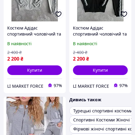
Костюм Адідас
Костюм Адідас
спортивний чоловічий та
спортивний чоловічий та
жіночий сірий чорний |
жіночий чорний |
В наявності
В наявності
Хітовий брендовий
Хітовий брендовий
костюм Adidas Туреччина
костюм Adidas Туреччина
2 400
₴
2 400
₴
| Зіп-худі та штани
| Зіп-худі та штани
2 200
₴
2 200
₴
Купити
Купити
97%
97%
LI MARKET FORCE
LI MARKET FORCE
Дивись також
Турецькі спортивні костюми
Спортивні Костюми Жіночі Т
Фірмові жіночі спортивні ко