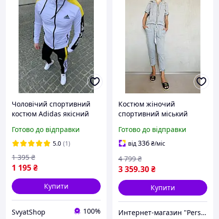
Чоловічий спортивний
Костюм жіночий
костюм Аdidas якісний
спортивний міський
білий,Модні чоловічі
сірий кофта з коротким
Готово до відправки
Готово до відправки
брендові спортивні
рукавом на блискавці з
костюми Адідас
капюшоном
336
5.0
(1)
від
₴
/міс
1 395
₴
4 799
₴
1 195
₴
3 359
.30
₴
Купити
Купити
100%
SvyatShop
Интернет-магазин "PerspectiveBoutique"