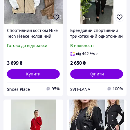
Спортивний костюм Nike
Брендовий спортивний
Tech Fleece чоловічий
трикотажний однотонний
коричневий кофта та
жіночий костюм з
Готово до відправки
В наявності
штани весна осінь
камінням Туреччина,
брендовий найк теч фліс
турецький костюм весна
442
від
₴
/міс
осінь
3 699
₴
2 650
₴
Купити
Купити
95%
100%
Shoes Place
SVIT-LANA