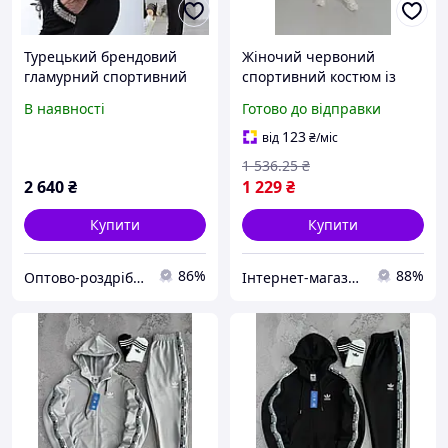
Турецький брендовий
Жіночий червоний
гламурний спортивний
спортивний костюм із
костюм жіночий чорний
капюшоном і кишенями
В наявності
Готово до відправки
для активного відпочинку
розмір 42-50 бренд Turkey
123
від
₴
/міс
1 536
.25
₴
2 640
₴
1 229
₴
Купити
Купити
86%
88%
Оптово-роздрібний інтернет-магазин жіночого одягу "Ameliya Serg "
Інтернет-магазин Min Price