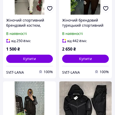
Жіночий спортивний
Жіночий брендовий
брендовий костюм,
турецький спортивний
спортивний костюм
костюм Ferri Ferrucci,
В наявності
В наявності
двунитка, модний костюм
модний спортивний
турецький трикотаж
однотонний костюм із
250
442
від
₴
/міс
від
₴
/міс
двунитки
1 500
₴
2 650
₴
Купити
Купити
100%
100%
SVIT-LANA
SVIT-LANA