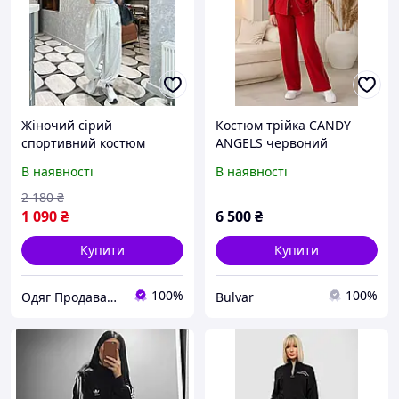
Жіночий сірий
Костюм трійка CANDY
спортивний костюм
ANGELS червоний
двійка з кроп-топом та
трикотажний жіночий
В наявності
В наявності
широкими штанами
спортивний
оверсайз: стильний
прогулянковий великого
2 180
₴
брендовий комплект з
розміру
1 090
₴
6 500
₴
фірмовою резинкою
Купити
Купити
100%
100%
Одяг Продавашка
Bulvar