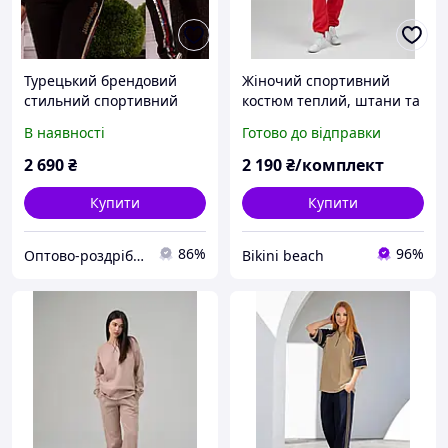
Турецький брендовий
Жіночий спортивний
стильний спортивний
костюм теплий, штани та
костюм жіночий No 8877
кофта- Байка 88993в.
В наявності
Готово до відправки
чорний
Туреччина бренд
NICOLLETA червоний
2 690
₴
2 190
₴/комплект
Купити
Купити
86%
96%
Оптово-роздрібний інтернет-магазин жіночого одягу "Ameliya Serg "
Bikini beach