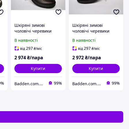
Шкіряні зимові
Шкіряні зимові
чоловічі черевики
чоловічі черевики
o
мокасини натуральні
мокасини натуральні
В наявності
В наявності
Rosso Avangard.
Rosso Avangard.
Basemokas чорні
Basemokas Nub чорний
297
297
від
₴
/міс
від
₴
/міс
нубук
2 974
₴/пара
2 972
₴/пара
Купити
Купити
9%
99%
99%
Badden.com.ua інтернет магазин чоловічого та жіночого взуття великих розмірів
Badden.com.ua інтернет магазин чоловічого та жіночого взуття великих розмірів
имова взуття 46 47 розміру