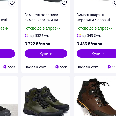
Замшеві черевики
Зимові шкіряні
неві
зимові кросівки на
черевики чоловічі
тя
хутрі чорне чоловіче
чорні на хутрі взуття
равки
Готово до відправки
Готово до відправки
ів Rosso
взуття Rosso Avangard
великих розмірів 46 7
arr
Bridge Black Vel
Rosso Avangard Major
332
349
від
₴
/міс
від
₴
/міс
 BS
Black Toro BS
3 322
₴/пара
3 486
₴/пара
и
Купити
Купити
99%
99%
9
Badden.com.ua інтернет магазин чоловічого та жіночого взуття великих розмірів
Badden.com.ua інтернет магазин чоловічого та жіночого взуття великих розмірів