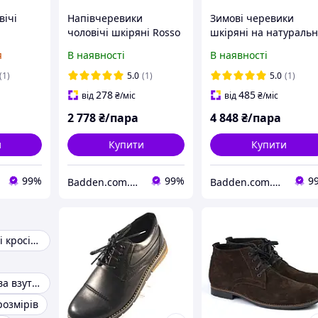
вічі
Напівчеревики
Зимові черевики
чоловічі шкіряні Rosso
шкіряні на натуральн
e Black
Avangard Winterprince
цигейка чоловіче
я
В наявності
В наявності
Leather Street чорні
взуття великих розмі
взуття повсякденне
Rosso Avangard
(1)
5.0
(1)
5.0
(1)
демісезонне
Whisper Beaver Lamb
278
485
від
₴
/міс
від
₴
/міс
2 778
₴/пара
4 848
₴/пара
и
Купити
Купити
99%
99%
9
Badden.com.ua інтернет магазин чоловічого та жіночого взуття великих розмірів
Badden.com.ua інтернет магазин чоловічого та жіночого взуття великих розмірів
Зимові чоловічі кросівки
Чоловіча зимова взуття
розмірів