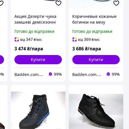
Акция Дезерти чукка
Коричневые кожаные
замшеві демісезонні
ботинки на меху
напівчеревики
зимняя обувь больших
Готово до відправки
Готово до відправки
 8
великий розмір Rosso
размеров 46 7 8 Rosso
Avangard Bonmarano
Avangard Major
347
369
від
₴
/міс
від
₴
/міс
Vel Brown BS
BrownToro BS
3 474
₴/пара
3 686
₴/пара
Купити
Купити
9%
99%
99%
Badden.com.ua інтернет магазин чоловічого та жіночого взуття великих розмірів
Badden.com.ua інтернет магазин чоловічого та жіночого взуття великих розмірів