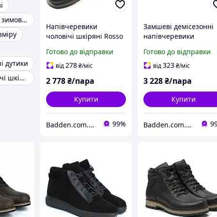
і
Жіночі шкіряні зимові черевики на хутрі
Напівчеревики
Замшеві демісезонні
зміру
чоловічі шкіряні Rosso
напівчеревики
Avangard Winterprince
чоловічі коричневі
Готово до відправки
Готово до відправки
Duke Black Leather
Rosso Avangard
і дутики
Street чорні
Bonmarano Ckres Vel
278
323
від
₴
/міс
від
₴
/міс
Brown
Черевики жіночі шкіряні
2 778
₴/пара
3 228
₴/пара
Купити
Купити
99%
9
Badden.com.ua інтернет магазин чоловічого та жіночого взуття великих розмірів
Badden.com.ua інтернет магазин чоловічого та жіночого взуття великих розмірів