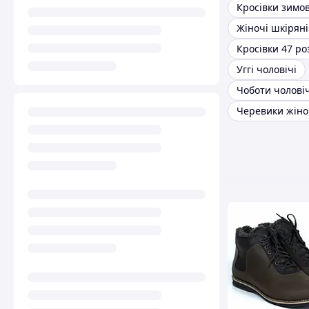
Кросівки зимов
Кросівки 47 ро
Уггі чоловічі
Чоботи чоловіч