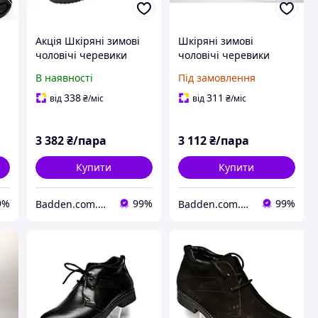
Акція Шкіряні зимові
Шкіряні зимові
чоловічі черевики
чоловічі черевики
тя
Rosso Avangard
дезерти чорні Rosso
В наявності
Під замовлення
ом
Lomerback Bluline сині
Avangard. WinterkingZ
Black
338
311
від
₴
/міс
від
₴
/міс
3 382
₴/пара
3 112
₴/пара
Купити
Купити
9%
99%
99%
Badden.com.ua інтернет магазин чоловічого та жіночого взуття великих розмірів
Badden.com.ua інтернет магазин чоловічого та жіночого взуття великих розмірів