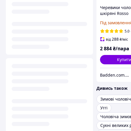
Черевики чоло
шкіряні Rosso
Avangard Princ
Під замовленн
чорні
5.0
288
від
₴
/міс
2 884
₴/пара
Купит
Badden.com.ua інтернет магазин чоловічого та жіночого взуття великих розмірів
Дивись також
Уггі
Сукні великих 