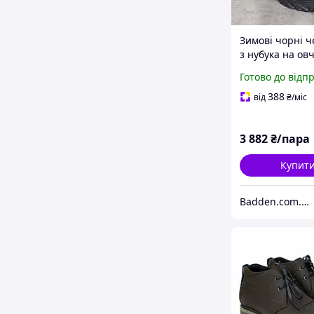
Зимові чорні 
з нубука на ов
чоловіче взутт
Готово до відп
великий розмі
Avangard Pro L
388
від
₴
/міс
Black Nub
3 882
₴/пара
Купит
Badden.com.ua інтернет магазин чоловічого та жіночого взуття великих розмірів