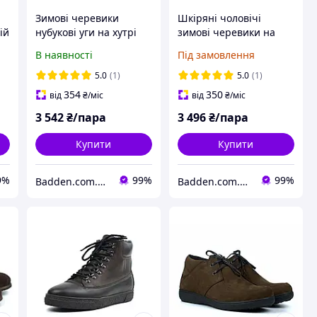
Зимові черевики
Шкіряні чоловічі
ій
нубукові уги на хутрі
зимові черевики на
чоловіче взуття
хутрі чорні є великі
В наявності
Під замовлення
р
великих розмірів Rosso
розміри Rosso
Avangard Y-G Black
Avangard Whisper 2 All
5.0
(1)
5.0
(1)
Night Vel BS
Black
354
350
від
₴
/міс
від
₴
/міс
3 542
₴/пара
3 496
₴/пара
Купити
Купити
9%
99%
99%
Badden.com.ua інтернет магазин чоловічого та жіночого взуття великих розмірів
Badden.com.ua інтернет магазин чоловічого та жіночого взуття великих розмірів