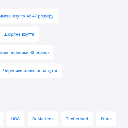
Шкіряне взуття
имові черевики 48 розмір
Черевики чоловічі на хутрі
UGG
Dr.Martens
Timberland
Puma
Etor
CMP
Без бренда
Scarpa