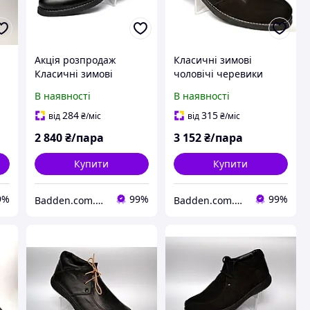
Акція розпродаж
Класичні зимові
Класичні зимові
чоловічі черевики
чоловічі черевики
дезерти чорні нубук
В наявності
В наявності
дезерты Rosso
взуття на хутрі Rosso
Avangard. Carlo Pa
Avangard Carlo Pa Nub
284
315
від
₴
/міс
від
₴
/міс
чорні
2 840
₴/пара
3 152
₴/пара
Купити
Купити
9%
99%
99%
Badden.com.ua інтернет магазин чоловічого та жіночого взуття великих розмірів
Badden.com.ua інтернет магазин чоловічого та жіночого взуття великих розмірів