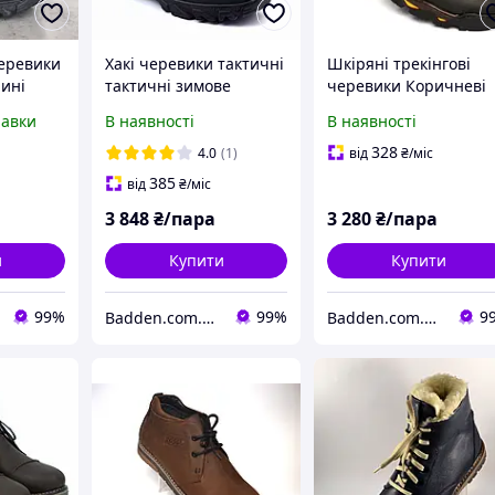
черевики
Хакі черевики тактичні
Шкіряні трекінгові
чині
тактичні зимове
черевики Коричневі
я
чоловіче взуття Rosso
чоловіче зимове взут
равки
В наявності
В наявності
р Rosso
Avangard Pro Lomerflex
на хутрі з протектор
omerflex
Oliva
Rosso Avangard
328
4.0
(1)
від
₴
/міс
Lomerback
385
від
₴
/міс
3 848
₴/пара
3 280
₴/пара
и
Купити
Купити
99%
99%
9
Badden.com.ua інтернет магазин чоловічого та жіночого взуття великих розмірів
Badden.com.ua інтернет магазин чоловічого та жіночого взуття великих розмірів