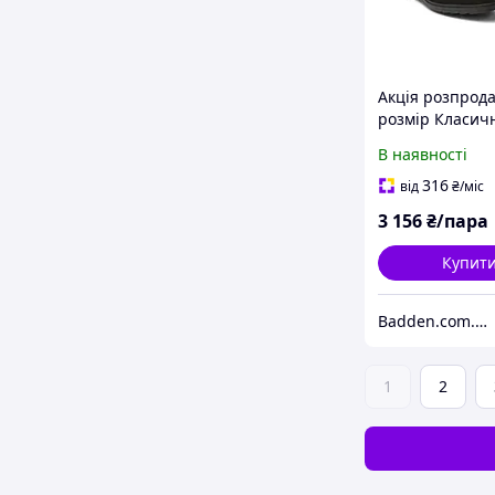
Акція розпрод
розмір Класичн
чоловічі черев
В наявності
блискавці Ross
Avangard
316
від
₴
/міс
3 156
₴/пара
Купит
Badden.com.ua інтернет магазин чоловічого та жіночого взуття великих розмірів
1
2
Дивись тако
Чоботи
Т