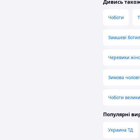
Замшеві ботил
Черевики жіно
Зимова чолові
Чоботи велики
Популярні в
Украина ТД
Reebok
S