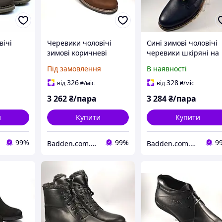
вічі
Черевики чоловічі
Сині зимові чоловічі
зимові коричневі
черевики шкіряні на
ерти
шкіряні взуття на хутрі
хутрі Rosso Avangard
Під замовлення
В наявності
 Rosso
дезерти Rosso
Whisper
rking
Avangard King Brown
326
328
від
₴
/міс
від
₴
/міс
3 262
₴/пара
3 284
₴/пара
и
Купити
Купити
99%
99%
9
Badden.com.ua інтернет магазин чоловічого та жіночого взуття великих розмірів
Badden.com.ua інтернет магазин чоловічого та жіночого взуття великих розмірів