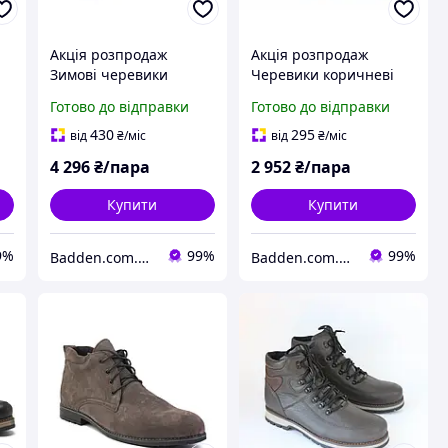
Акція розпродаж
Акція розпродаж
Зимові черевики
Черевики коричневі
шкіряні коричневі на
нубук взуття чоловіча
Готово до відправки
Готово до відправки
хутрі чоловіче взуття
зимова Rosso Avangard
Rosso Avangard Taiga
Basemokas Brown Nub
430
295
від
₴
/міс
від
₴
/міс
North Lion
4 296
₴/пара
2 952
₴/пара
Купити
Купити
9%
99%
99%
Badden.com.ua інтернет магазин чоловічого та жіночого взуття великих розмірів
Badden.com.ua інтернет магазин чоловічого та жіночого взуття великих розмірів