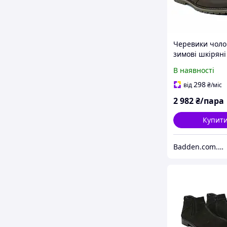
Черевики чоло
зимові шкіряні
коричневі дез
В наявності
взуття на хутрі
Avangard Winte
298
від
₴
/міс
Brown
2 982
₴/пара
Купит
Badden.com.ua інтернет магазин чоловічого та жіночого взуття великих розмірів