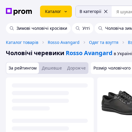
Каталог
В категорії
Зимові чоловічі кросівки
Уггі
Чоловіча зим
Каталог товарів
Rosso Avangard
Одяг та взуття
В
Чоловічі черевики
Rosso Avangard
в Україні
За рейтингом
Дешевше
Дорожче
Розмір чоловічого 