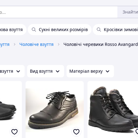
Знайти
ова взуття
Сукні великих розмірів
Кросівки зимові
зуття
Чоловіче взуття
Чоловічі черевики Rosso Avangard
взуття
Вид взуття
Матеріал верху