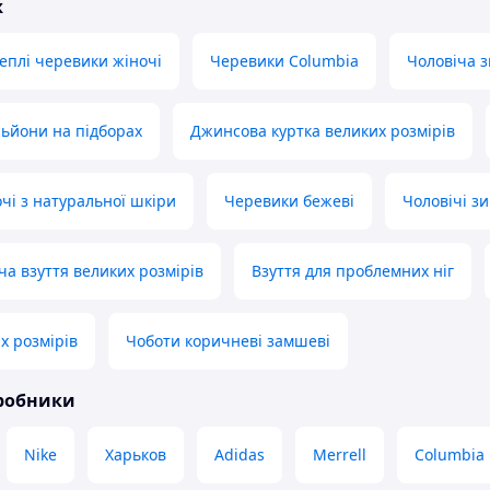
ьйони на підборах
Джинсова куртка великих розмірів
чі з натуральної шкіри
Черевики бежеві
Чоловічі з
ча взуття великих розмірів
Взуття для проблемних ніг
х розмірів
Чоботи коричневі замшеві
иробники
Nike
Харьков
Adidas
Merrell
Columbia
alomon
Lowa
New Balance
Litma
Grisport