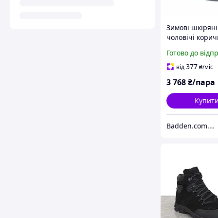
Зимові шкіряні
чоловічі корич
черевики взут
Готово до відп
великих розмір
Avangard Ragn
377
від
₴
/міс
Comfort Brown
3 768
₴/пара
Купит
Badden.com.ua інтернет магазин чоловічого та жіночого взуття великих розмірів