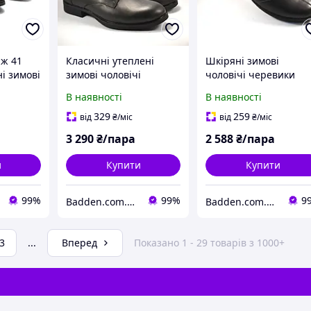
аж 41
Класичні утеплені
Шкіряні зимові
і зимові
зимові чоловічі
чоловічі черевики
ики на
черевики на хутрі
Rosso Avangard. Bert
В наявності
В наявності
o
Rosso Avangard Carlo
чорні
Berz чорні
329
259
від
₴
/міс
від
₴
/міс
3 290
₴/пара
2 588
₴/пара
и
Купити
Купити
99%
99%
9
Badden.com.ua інтернет магазин чоловічого та жіночого взуття великих розмірів
Badden.com.ua інтернет магазин чоловічого та жіночого взуття великих розмірів
3
...
Вперед
Показано 1 - 29 товарів з 1000+
ж
еплі черевики жіночі
Черевики Columbia
Чоловіча з