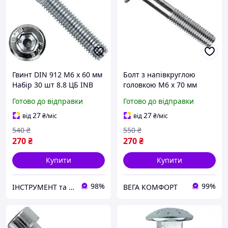
Гвинт DIN 912 М6 х 60 мм
Болт з напівкруглою
Набір 30 шт 8.8 ЦБ INB
головкою М6 х 70 мм
Spec
Набір 10 шт DIN 603
Готово до відправки
Готово до відправки
Нержавіюча сталь А2
Spec
27
27
від
₴
/міс
від
₴
/міс
540
₴
550
₴
270
₴
270
₴
Купити
Купити
98%
99%
ІНСТРУМЕНТ та МЕТИЗИ
ВЕГА КОМФОРТ