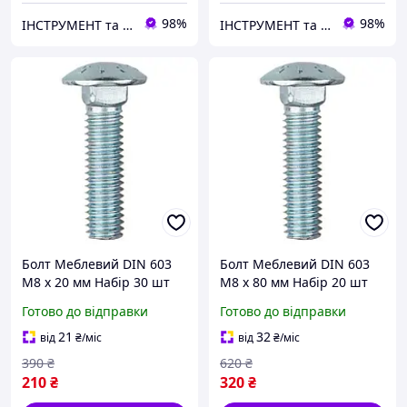
98%
98%
ІНСТРУМЕНТ та МЕТИЗИ
ІНСТРУМЕНТ та МЕТИЗИ
Болт Меблевий DIN 603
Болт Меблевий DIN 603
М8 х 20 мм Набір 30 шт
М8 х 80 мм Набір 20 шт
ПР 4.8 ЦБ Spec
ПР 4.8 ЦБ Spec
Готово до відправки
Готово до відправки
21
32
від
₴
/міс
від
₴
/міс
390
₴
620
₴
210
₴
320
₴