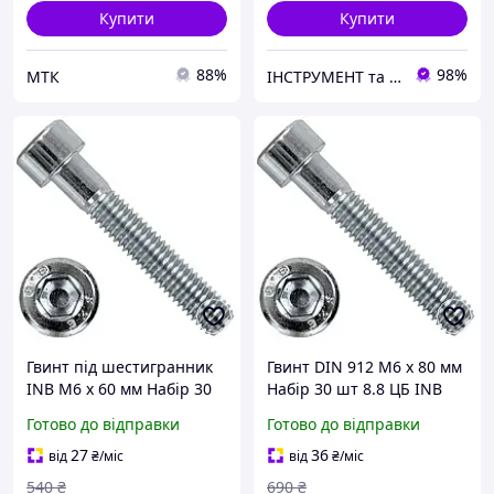
Купити
Купити
88%
98%
МТК
ІНСТРУМЕНТ та МЕТИЗИ
Гвинт під шестигранник
Гвинт DIN 912 М6 х 80 мм
INB М6 х 60 мм Набір 30
Набір 30 шт 8.8 ЦБ INB
шт 8.8 ЦБ DIN 912 Spec
Spec
Готово до відправки
Готово до відправки
27
36
від
₴
/міс
від
₴
/міс
540
₴
690
₴