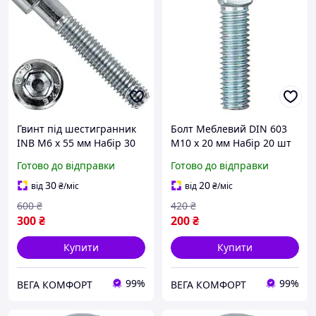
Гвинт під шестигранник
Болт Меблевий DIN 603
INB М6 х 55 мм Набір 30
М10 х 20 мм Набір 20 шт
шт 8.8 ЦБ DIN 912 Spec
ПР 4.8 ЦБ Spec
Готово до відправки
Готово до відправки
30
20
від
₴
/міс
від
₴
/міс
600
₴
420
₴
300
₴
200
₴
Купити
Купити
99%
99%
ВЕГА КОМФОРТ
ВЕГА КОМФОРТ