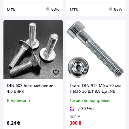
88%
88%
МТК
МТК
DIN 603 Болт меблевий
Гвинт DIN 912 М6 х 70 мм
4.6 цинк
Набір 30 шт 8.8 ЦБ INB
Spec
В наявності
Готово до відправки
30
від
₴
/міс
600
₴
8
.24
₴
300
₴