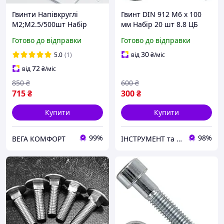
Гвинти Напівкруглі
Гвинт DIN 912 М6 х 100
М2;М2.5/500шт Набір
мм Набір 20 шт 8.8 ЦБ
Високоміцного 10.9
INB Spec
Готово до відправки
Готово до відправки
Кріплення ISO-73801 Spec
(SP-0674503)
30
5.0
(1)
від
₴
/міс
72
від
₴
/міс
850
₴
600
₴
715
₴
300
₴
Купити
Купити
99%
98%
ВЕГА КОМФОРТ
ІНСТРУМЕНТ та МЕТИЗИ