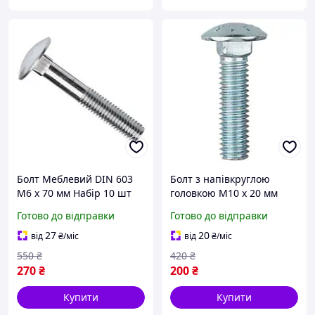
Болт Меблевий DIN 603
Болт з напівкруглою
М6 х 70 мм Набір 10 шт
головкою М10 х 20 мм
Нержавіюча сталь А2 ЧР
Набір 20 шт DIN 603 ПР
Готово до відправки
Готово до відправки
Spec
4.8 ЦБ Spec
27
20
від
₴
/міс
від
₴
/міс
550
₴
420
₴
270
₴
200
₴
Купити
Купити