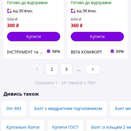
Готово до відправки
Готово до відправки
30
36
від
₴
/міс
від
₴
/міс
550
₴
690
₴
300
₴
360
₴
Купити
Купити
98%
99%
ІНСТРУМЕНТ та МЕТИЗИ
ВЕГА КОМФОРТ
1
2
3
...
Показано 1 - 29 товарів з 700+
Дивись також
Din 603
Болт з квадратним підголівником
Болт м
Кріпильні болти
Купити ГОСТ
Болт із кільцем 2 м