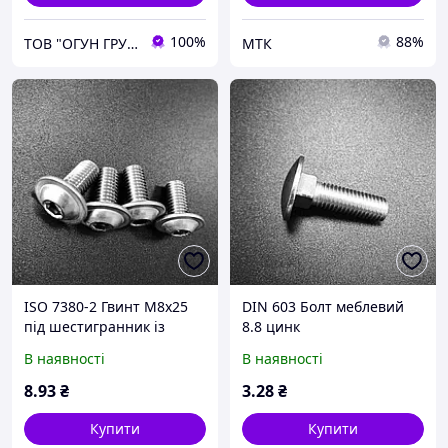
100%
88%
ТОВ "ОГУН ГРУП"
МТК
ISO 7380-2 Гвинт М8х25
DIN 603 Болт меблевий
під шестигранник із
8.8 цинк
напівкруглою головкою
В наявності
В наявності
10.9 цинк
8
.93
₴
3
.28
₴
Купити
Купити