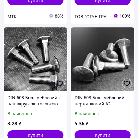
Купити
Купити
88%
100%
МТК
ТОВ "ОГУН ГРУП"
DIN 603 Болт меблевий с
DIN 603 Болт меблевий
напівкруглою головкою
нержавіючий А2
8.8 цинк
В наявності
В наявності
3
.28
₴
5
.36
₴
Купити
Купити