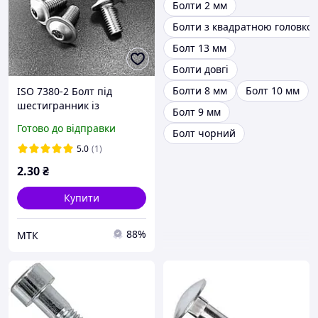
Болти 2 мм
Болти з квадратною головко
Болт 13 мм
Болти довгі
Болти 8 мм
Болт 10 мм
ISO 7380-2 Болт під
шестигранник із
Болт 9 мм
напівкруглою головкою
Готово до відправки
Болт чорний
10.9 цинк
5.0
(1)
2
.30
₴
Купити
88%
МТК