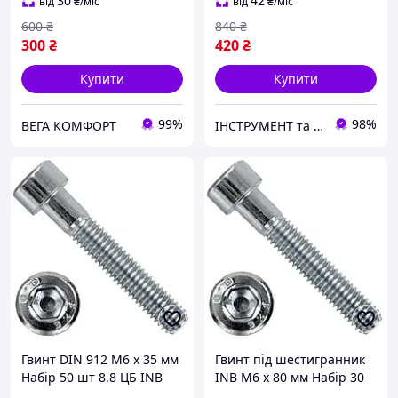
30
42
від
₴
/міс
від
₴
/міс
600
₴
840
₴
300
₴
420
₴
Купити
Купити
99%
98%
ВЕГА КОМФОРТ
ІНСТРУМЕНТ та МЕТИЗИ
Гвинт DIN 912 М6 х 35 мм
Гвинт під шестигранник
Набір 50 шт 8.8 ЦБ INB
INB М6 х 80 мм Набір 30
Spec
шт 8.8 ЦБ DIN 912 Spec