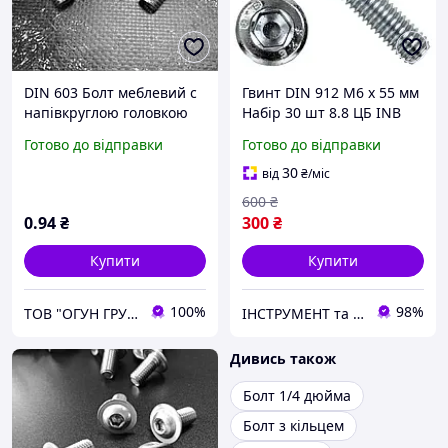
DIN 603 Болт меблевий с
Гвинт DIN 912 М6 х 55 мм
напівкруглою головкою
Набір 30 шт 8.8 ЦБ INB
4.8 цинк
Spec
Готово до відправки
Готово до відправки
30
від
₴
/міс
600
₴
0
.94
₴
300
₴
Купити
Купити
100%
98%
ТОВ "ОГУН ГРУП"
ІНСТРУМЕНТ та МЕТИЗИ
Дивись також
Болт 1/4 дюйма
Болт з кільцем