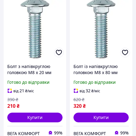
Болт з напівкруглою
Болт із напівкруглою
головкою М8 х 20 мм
головкою М8 х 80 мм
Набір 30 шт DIN 603 ПР
Набір 20 шт DIN 603 ПР
Готово до відправки
Готово до відправки
4.8 ЦБ Spec
4.8 ЦБ Spec
21
32
від
₴
/міс
від
₴
/міс
390
₴
620
₴
210
₴
320
₴
Купити
Купити
99%
99%
ВЕГА КОМФОРТ
ВЕГА КОМФОРТ