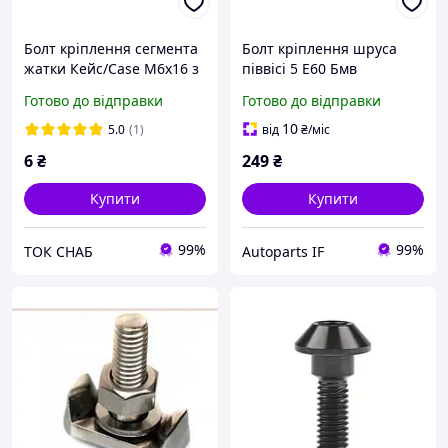
Болт кріплення сегмента
Болт кріплення шруса
жатки Кейс/Case М6х16 з
піввісі 5 Е60 Бмв
гайкою
m10x43mm 33207572716
Готово до відправки
Готово до відправки
10
5.0
(1)
від
₴
/міс
6
₴
249
₴
Купити
Купити
99%
99%
ТОК СНАБ
Autoparts IF