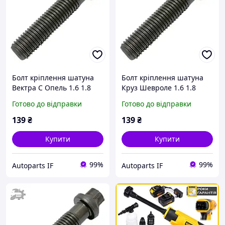
Болт кріплення шатуна
Болт кріплення шатуна
Вектра С Опель 1.6 1.8
Круз Шевроле 1.6 1.8
16xer 18xer 16let 16ler
16xer 18xer 16let 16ler
Готово до відправки
Готово до відправки
12992338 0622492
12992338 0622492
139
₴
139
₴
Купити
Купити
99%
99%
Autoparts IF
Autoparts IF