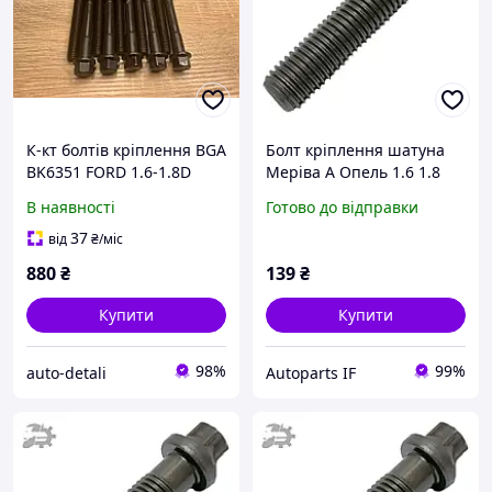
К-кт болтів кріплення BGA
Болт кріплення шатуна
BK6351 FORD 1.6-1.8D
Меріва А Опель 1.6 1.8
16xer 18xer 16let 16ler
В наявності
Готово до відправки
12992338 0622492
37
від
₴
/міс
880
₴
139
₴
Купити
Купити
98%
99%
auto-detali
Autoparts IF