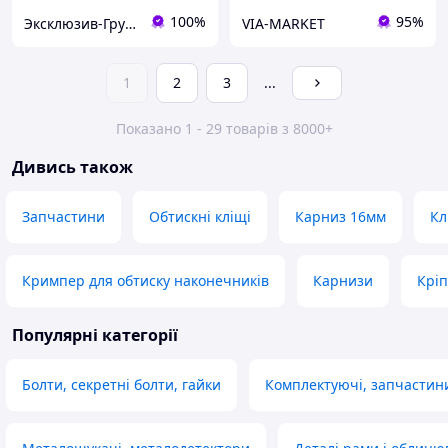
100%
95%
Эксклюзив-Групп
VIA-MARKET
1
2
3
...
Показано 1 - 29 товарів з 8000+
Дивись також
Запчастини
Обтискні кліщі
Карниз 16мм
Кл
Кримпер для обтиску наконечників
Карнизи
Крі
Популярні категорії
Болти, секретні болти, гайки
Комплектуючі, запчастини