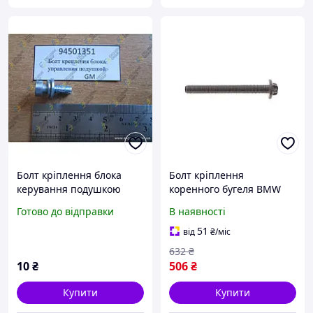
Болт кріплення блока
Болт кріплення
керування подушкою
коренного бугеля BMW
М6х17 (MATIZ, GM,
3.0d (N57) 08-
Готово до відправки
В наявності
94501351)
(M10x85mm)
51
від
₴
/міс
632
₴
10
₴
506
₴
Купити
Купити