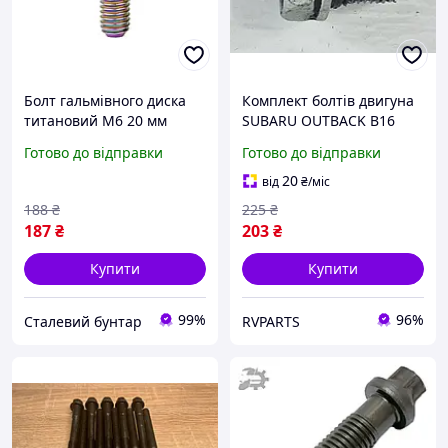
Болт гальмівного диска
Комплект болтів двигуна
титановий М6 20 мм
SUBARU OUTBACK B16
Світлий Хамелеон Yamaha
2019- (11шт. (кріплення
Готово до відправки
Готово до відправки
Suzuki
нижнього масляного
піддона М6х13х13))
20
від
₴
/міс
800506870
188
₴
225
₴
187
₴
203
₴
Купити
Купити
99%
96%
Сталевий бунтар
RVPARTS