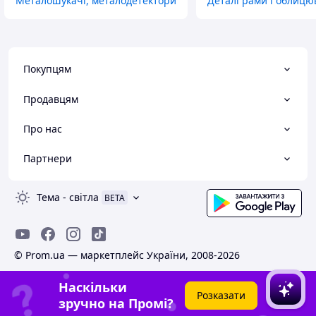
Металошукачі, металодетектори
Деталі рами і облиц
Покупцям
Продавцям
Про нас
Партнери
Тема
-
світла
BETA
© Prom.ua — маркетплейс України, 2008-2026
Наскільки
Розказати
зручно на Промі?